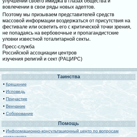
улучшении своего имиджа в глазах общества и
вовлечении в свои ряды новых адептов.
Поэтому мы призываем представителей средств
массовой информации воздержаться от присутствия на
фестивале или осветить его с критической точки зрения,
не попадаясь на вербовочные и пропагандистские
уловки известной тоталитарной секты.
Пресс-служба
Российской ассоциации центров
изучения религий и сект (РАЦИРС)
Таинства
•
Крещение
•
Исповедь
•
Причастие
•
Венчание
•
Соборование
Помощь
•
Информационно-консультационный центр по вопросам
сектантства