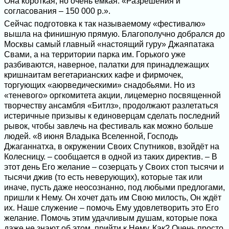
Она короткая, но очень емкая: «Разрешения и
согласования – 150 000 р.».
Сейчас подготовка к так называемому «фестивалю»
вышла на финишную прямую. Благополучно добрался до
Москвы самый главный «настоящий гуру» Джаяпатака
Свами, а на территории парка им. Горького уже
разбиваются, наверное, палатки для принадлежащих
кришнаитам вегетарианских кафе и фирмочек,
торгующих «аюрведическими» снадобьями. Но из
«теневого» оргкомитета акции, лицемерно посвященной
творчеству ансамбля «Битлз», продолжают разлетаться
истеричные призывы к единоверцам сделать последний
рывок, чтобы завлечь на фестиваль как можно больше
людей. «8 июня Владыка Вселенной, Господь
Джаганнатха, в окружении Своих Спутников, взойдёт на
Колесницу. – сообщается в одной из таких директив. – В
этот день Его желание – созерцать у Своих стоп тысячи и
тысячи джив (то есть неверующих), которые так или
иначе, пусть даже неосознанно, под любыми предлогами,
пришли к Нему. Он хочет дать им Свою милость, Он ждёт
их. Наше служение – помочь Ему удовлетворить это Его
желание. Помочь этим удачливым душам, которые пока
даже не знают об этом, прийти к Нему. Как? Очень просто