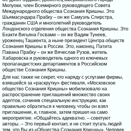
Милуоки, член Всемирного руководящего Совета
Международного общества Сознания Кришны. Это
Шьямасундара Прабху – он же Самуэль Спирстра,
гражданин США и многолетний руководитель
Лондонского отделения общества Сознания Кришны. Это
Бхакти Вигьяна Госвами – он же Вадим Тунеев,
уроженец Ташкента, а ныне президент Центра обществ
Сознания Кришны в России. Это, наконец, Патита
Павана Прабху – он же Вячеслав Рузов, житель
Хабаровска и руководитель одного из ключевых
пропагандистских департаментов в Российском
обществе Сознания Кришны.
Для нас также не секрет, что наряду с услугами фирмы,
взявшейся за «раскрутку» фестиваля, «Московское
общество Сознания Кришны» мобилизовало на
распространение приглашений множество своих
адептов, сочинив специальную инструкцию, как
правильно обратиться к человеку, чтобы он взял
приглашение, и, главное, затем пришел на само
мероприятие. «Общайтесь адекватно. – советуют
авторы. – Это первый контакт, и не стоит пугать людей
тем, что Вы из «Общества Сознания Кришны». Человек