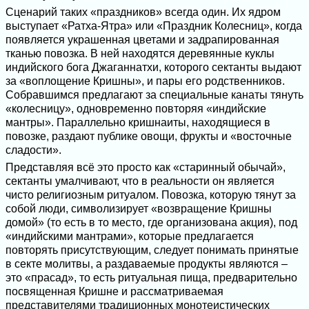
Сценарий таких «праздников» всегда один. Их ядром
выступает «Ратха-Ятра» или «Праздник Колесниц», когда
появляется украшенная цветами и задрапированная
тканью повозка. В ней находятся деревянные куклы
индийского бога Джаганнатхи, которого сектанты выдают
за «воплощение Кришны», и пары его родственников.
Собравшимся предлагают за специальные канаты тянуть
«колесницу», одновременно повторяя «индийские
мантры». Параллельно кришнаиты, находящиеся в
повозке, раздают публике овощи, фрукты и «восточные
сладости».
Представляя всё это просто как «старинный обычай»,
сектанты умалчивают, что в реальности он является
чисто религиозным ритуалом. Повозка, которую тянут за
собой люди, символизирует «возвращение Кришны
домой» (то есть в то место, где организована акция), под
«индийскими мантрами», которые предлагается
повторять присутствующим, следует понимать принятые
в секте молитвы, а раздаваемые продукты являются –
это «прасад», то есть ритуальная пища, предварительно
посвященная Кришне и рассматриваемая
представителями традиционных монотеистических