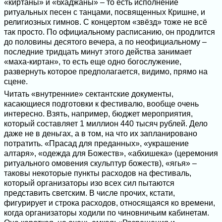
«киртаны» и «бхаджаны» – то есть исполнение
ритуальных песен с танцами, посвященных Кришне, и
религиозных гимнов. С концертом «звёзд» тоже не всё
так просто. По официальному расписанию, он продлится
до половины десятого вечера, а по неофициальному –
последние тридцать минут этого действа занимает
«маха-киртан», то есть еще одно богослужение,
развернуть которое предполагается, видимо, прямо на
сцене.
Читать «внутренние» сектантские документы,
касающиеся подготовки к фестивалю, вообще очень
интересно. Взять, например, бюджет мероприятия,
который составляет 1 миллион 440 тысяч рублей. Дело
даже не в деньгах, а в том, на что их запланировано
потратить. «Прасад для преданных», «украшение
алтаря», «одежда для Божеств», «абхишека» (церемония
ритуального омовения скульптур божеств), «ягья» –
таковы некоторые пункты расходов на фестиваль,
который организаторы изо всех сил пытаются
представить светским. В числе прочих, кстати,
фигурирует и строка расходов, относящаяся ко времени,
когда организаторы ходили по чиновничьим кабинетам.