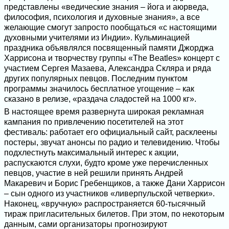
представлены «ведические знания – йога и аюрведа,
философия, психология и духовные знания», а все
желающие смогут запросто пообщаться «с настоящими
духовными учителями из Индии». Кульминацией
праздника объявлялся посвященный памяти Джорджа
Харрисона и творчеству группы «The Beatles» концерт с
участием Сергея Мазаева, Александра Скляра и ряда
других популярных певцов. Последним пунктом
программы значилось бесплатное угощение – как
сказано в релизе, «раздача сладостей на 1000 кг».
В настоящее время развернута широкая рекламная
кампания по привлечению посетителей на этот
фестиваль: работает его официальный сайт, расклеены
постеры, звучат анонсы по радио и телевидению. Чтобы
подхлестнуть максимальный интерес к акции,
распускаются слухи, будто кроме уже перечисленных
певцов, участие в ней решили принять Андрей
Макаревич и Борис Гребенщиков, а также Дани Харрисон
– сын одного из участников «ливерпульской четверки».
Наконец, «вручную» распространяется 60-тысячный
тираж пригласительных билетов. При этом, по некоторым
данным, сами организаторы прогнозируют