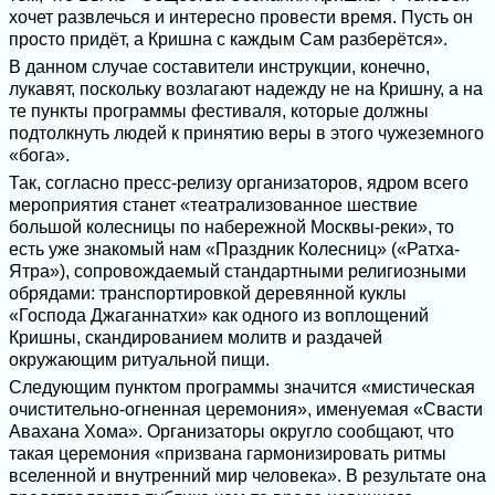
хочет развлечься и интересно провести время. Пусть он
просто придёт, а Кришна с каждым Сам разберётся».
В данном случае составители инструкции, конечно,
лукавят, поскольку возлагают надежду не на Кришну, а на
те пункты программы фестиваля, которые должны
подтолкнуть людей к принятию веры в этого чужеземного
«бога».
Так, согласно пресс-релизу организаторов, ядром всего
мероприятия станет «театрализованное шествие
большой колесницы по набережной Москвы-реки», то
есть уже знакомый нам «Праздник Колесниц» («Ратха-
Ятра»), сопровождаемый стандартными религиозными
обрядами: транспортировкой деревянной куклы
«Господа Джаганнатхи» как одного из воплощений
Кришны, скандированием молитв и раздачей
окружающим ритуальной пищи.
Следующим пунктом программы значится «мистическая
очистительно-огненная церемония», именуемая «Свасти
Авахана Хома». Организаторы округло сообщают, что
такая церемония «призвана гармонизировать ритмы
вселенной и внутренний мир человека». В результате она