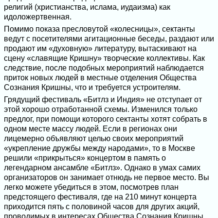
религий (христианства, ислама, иудаизма) как
идоложертвенная.
Помимо показа пресловутой «колесницы», сектанты
ведут с посетителями агитационные беседы, раздают или
продают им «духовную» литературу, вытаскивают на
сцену «славящие Кришну» творческие коллективы. Как
следствие, после подобных мероприятий наблюдается
приток новых людей в местные отделения Общества
Сознания Кришны, что и требуется устроителям.
Грядущий фестиваль «Битлз и Индия» не отступает от
этой хорошо отработанной схемы. Изменился только
предлог, при помощи которого сектанты хотят собрать в
одном месте массу людей. Если в регионах они
лицемерно объявляют целью своих мероприятий
«укрепление дружбы между народами», то в Москве
решили «прикрыться» концертом в память о
легендарном ансамбле «Битлз». Однако в умах самих
организаторов он занимает отнюдь не первое место. Вы
легко можете убедиться в этом, посмотрев план
предстоящего фестиваля, где на 210 минут концерта
приходится пять с половиной часов для других акций,
проводимых в интересах Общества Сознания Кришны.