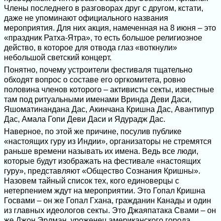
Члены последнего в разговорах друг с другом, кстати,
даже не упоминают официального названия
мероприятия. Для них акция, намеченная на 8 июня – это
«праздник Ратха-Ятра», то есть большое религиозное
действо, в которое для отвода глаз «воткнули»
небольшой светский концерт.
Понятно, почему устроители фестиваля тщательно
обходят вопрос о составе его оргкомитета, ровно
половина членов которого – активисты секты, известные
там под ритуальными именами Вринда Деви Даси,
Яшоматинандана Дас, Акинчана Кришна Дас, Авантипур
Дас, Амала Гопи Деви Даси и Ядурадж Дас.
Наверное, по этой же причине, посулив публике
«настоящих гуру из Индии», организаторы не стремятся
раньше времени называть их имена. Ведь все люди,
которые будут изображать на фестивале «настоящих
гуру», представляют «Общество Сознания Кришны».
Назовем тайный список тех, кого единоверцы с
нетерпением ждут на мероприятии. Это Гопал Кришна
Госвами – он же Гопал Гхана, гражданин Канады и один
из главных идеологов секты. Это Джаяпатака Свами – он
же Джон Эрдман, уроженец американского города