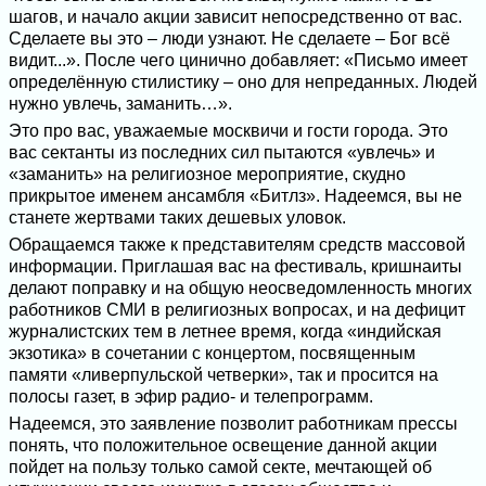
шагов, и начало акции зависит непосредственно от вас.
Сделаете вы это – люди узнают. Не сделаете – Бог всё
видит...». После чего цинично добавляет: «Письмо имеет
определённую стилистику – оно для непреданных. Людей
нужно увлечь, заманить…».
Это про вас, уважаемые москвичи и гости города. Это
вас сектанты из последних сил пытаются «увлечь» и
«заманить» на религиозное мероприятие, скудно
прикрытое именем ансамбля «Битлз». Надеемся, вы не
станете жертвами таких дешевых уловок.
Обращаемся также к представителям средств массовой
информации. Приглашая вас на фестиваль, кришнаиты
делают поправку и на общую неосведомленность многих
работников СМИ в религиозных вопросах, и на дефицит
журналистских тем в летнее время, когда «индийская
экзотика» в сочетании с концертом, посвященным
памяти «ливерпульской четверки», так и просится на
полосы газет, в эфир радио- и телепрограмм.
Надеемся, это заявление позволит работникам прессы
понять, что положительное освещение данной акции
пойдет на пользу только самой секте, мечтающей об