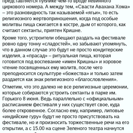
представляется публике чем-то вроде невинного
циркового номера. А между тем, «Свасти Авахана Хома»
– это разновидность так называемой «ягьи», то есть
религиозного жертвоприношения, когда под особые
молитвы пища сжигается в костре, дым от которого, как
считают сектанты, приятен Кришне.
Кроме того, устроители обещают раздать на фестивале
ровно одну тонну «сладостей», но забывают упомянуть,
что в данном случае это будут не просто кондитерские
изделия, а «прасад» – ритуальная пища, которая
готовится под воспевание «имен Кришны» и хоровое
чтение посвященных ему молитв, после чего
преподносится скульптуре «божества» и только затем
раздается как знак религиозного «благословления».
Отметим, что это далеко не все религиозные церемонии,
которые собираются устроить сектанты в парке им.
Горького 8 июня. Ведь параллельно с «официальным»
расписанием фестиваля у них существует свое, куда
более откровенное. Согласно ему, например, липовые
«индийские гуру» будут не просто присутствовать на
фестивале, но и произносить торжественные речи на его
открытии, а с 15.00 на сцене Зеленого театра начнутся