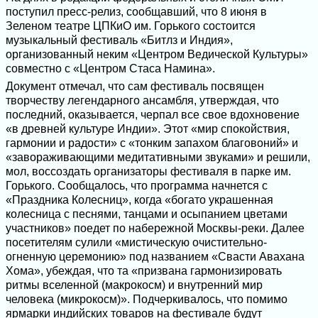
поступил пресс-релиз, сообщавший, что 8 июня в
Зеленом театре ЦПКиО им. Горького состоится
музыкальный фестиваль «Битлз и Индия»,
организованный неким «Центром Ведической Культуры»
совместно с «Центром Стаса Намина».
Документ отмечал, что сам фестиваль посвящен
творчеству легендарного ансамбля, утверждая, что
последний, оказывается, черпал все свое вдохновение
«в древней культуре Индии». Этот «мир спокойствия,
гармонии и радости» с «тонким запахом благовоний» и
«завораживающими медитативными звуками» и решили,
мол, воссоздать организаторы фестиваля в парке им.
Горького. Сообщалось, что программа начнется с
«Праздника Колесниц», когда «богато украшенная
колесница с песнями, танцами и осыпанием цветами
участников» поедет по набережной Москвы-реки. Далее
посетителям сулили «мистическую очистительно-
огненную церемонию» под названием «Свасти Авахана
Хома», убеждая, что та «призвана гармонизировать
ритмы вселенной (макрокосм) и внутренний мир
человека (микрокосм)». Подчеркивалось, что помимо
ярмарки индийских товаров на фестивале будут