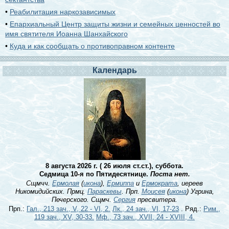
•
Реабилитация наркозависимых
•
Епархиальный Центр защиты жизни и семейных ценностей во
имя святителя Иоанна Шанхайского
•
Куда и как сообщать о противоправном контенте
Календарь
8 августа 2026 г. ( 26 июля ст.ст.), суббота.
Седмица 10-я по Пятидесятнице.
Поста нет.
Сщмчч.
Ермолая
(
икона
),
Ермиппа
и
Ермократа
, иереев
Никомидийских. Прмц.
Параскевы
. Прп.
Моисея
(
икона
) Угрина,
Печерского. Сщмч.
Сергия
пресвитера.
Прп.:
Гал., 213 зач., V, 22 - VI, 2.
Лк., 24 зач., VI, 17-23
. Ряд.:
Рим.,
119 зач., XV, 30-33.
Мф., 73 зач., XVII, 24 - XVIII, 4.