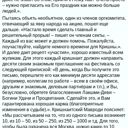
– нужно пригласить на Его праздник как можно больше
людей.».
Пытаясь объять необъятное, один из членов оргкомитета,
отвечающий за явку народа на акцию, пошел еще
дальше. «Настало время сделать главный и
решительный прорыв! – пишет он членам секты. –
Каждый из вас может и должен помочь. Пожалуйста,
поучаствуйте, найдите немного времени для Кришны.».
И далее дает рецепт «участия», хорошо известный всем
жуликам. Для этого каждый кришнаит должен направить
десяти своим знакомым приглашение на фестиваль со
следующей припиской: «В день, когда Вы получите это
письмо, перешлите его как минимум десяти адресатам
(например, коллегам по работе – всем в своём офисе,
друзьям и знакомым, деловым партнёрам и т.п.), и Вы,
безусловно, обретете благословения Лакшми-Деви –
Богини Удачи и Процветания. Сделайте это, и Вам
гарантирована хорошая карма (благоприятные
изменения в судьбе).». Кришнаитский Мавроди поясняет:
«Мы рассчитываем на то, что из одного письма возникнет
10, из 10 – 50, из 50 – 250, из 250 – 1000 и т.д. Для того,
чтобы была охвачена вся Москва, нужно каких-то 10