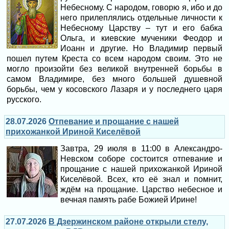
Небесному. С народом, говорю я, ибо и до
него прилеплялись отдельные личности к
Небесному Царству – тут и его бабка
Ольга, и киевские мученики Феодор и
Иоанн и другие. Но Владимир первый
пошел путем Креста со всем народом своим. Это не
могло произойти без великой внутренней борьбы в
самом Владимире, без много большей душевной
борьбы, чем у косовского Лазаря и у последнего царя
русского.
28.07.2026
Отпевание и прощание с нашей
прихожанкой Ириной Киселёвой
Завтра, 29 июля в 11:00 в Александро-
Невском соборе состоится отпевание и
прощание с нашей прихожанкой Ириной
Киселёвой. Всех, кто её знал и помнит,
ждём на прощание. Царство небесное и
вечная память рабе Божией Ирине!
27.07.2026
В Дзержинском районе открыли стелу,