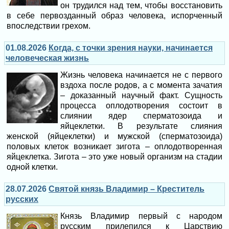
он трудился над тем, чтобы восстановить
в себе первозданный образ человека, испорченный
впоследствии грехом.
01.08.2026
Когда, с точки зрения науки, начинается
человеческая жизнь
Жизнь человека начинается не с первого
вздоха после родов, а с момента зачатия
– доказанный научный факт. Сущность
процесса оплодотворения состоит в
слиянии ядер сперматозоида и
яйцеклетки. В результате слияния
женской (яйцеклетки) и мужской (сперматозоида)
половых клеток возникает зигота – оплодотворенная
яйцеклетка. Зигота – это уже новый организм на стадии
одной клетки.
28.07.2026
Святой князь Владимир – Креститель
русских
Князь Владимир первый с народом
русским прилепился к Царствию