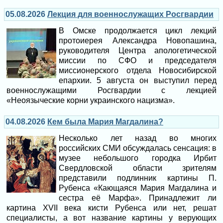
05.08.2026
Лекция для военнослужащих Росгвардии
В Омске продолжается цикл лекций
протоиерея Александра Новопашина,
руководителя Центра апологетической
миссии по СФО и председателя
миссионерского отдела Новосибирской
епархии. 5 августа он выступил перед
военнослужащими Росгвардии с лекцией
«Неоязыческие корни украинского нацизма».
04.08.2026
Кем была Мария Магдалина?
Несколько лет назад во многих
российских СМИ обсуждалась сенсация: в
музее небольшого городка Ирбит
Свердловской области зрителям
представили подлинник картины П.
Рубенса «Кающаяся Мария Магдалина и
сестра её Марфа». Принадлежит ли
картина XVII века кисти Рубенса или нет, решат
специалисты, а вот название картины у верующих