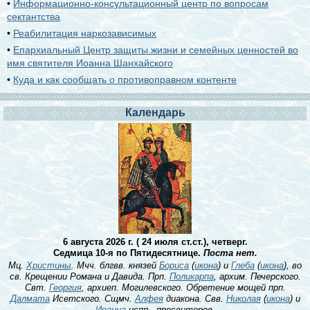
•
Информационно-консультационный центр по вопросам
сектантства
•
Реабилитация наркозависимых
•
Епархиальный Центр защиты жизни и семейных ценностей во
имя святителя Иоанна Шанхайского
•
Куда и как сообщать о противоправном контенте
Календарь
6 августа 2026 г. ( 24 июля ст.ст.), четверг.
Седмица 10-я по Пятидесятнице.
Поста нет.
Мц.
Христины
. Мчч. блгвв. князей
Бориса
(
икона
) и
Глеба
(
икона
), во
св. Крещении Романа и Давида. Прп.
Поликарпа
, архим. Печерского.
Свт.
Георгия
, архиеп. Могилевского. Обретение мощей прп.
Далмата
Исетского. Сщмч.
Алфея
диакона. Свв.
Николая
(
икона
) и
Иоанна
испп., пресвитеров.