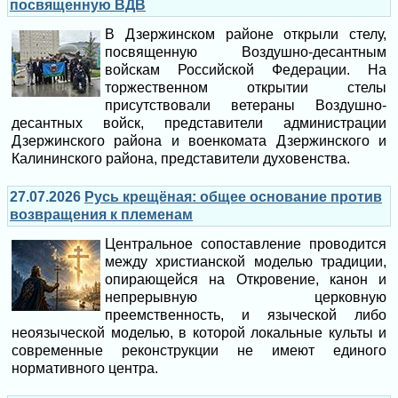
посвященную ВДВ
В Дзержинском районе открыли стелу,
посвященную Воздушно-десантным
войскам Российской Федерации. На
торжественном открытии стелы
присутствовали ветераны Воздушно-
десантных войск, представители администрации
Дзержинского района и военкомата Дзержинского и
Калининского района, представители духовенства.
27.07.2026
Русь крещёная: общее основание против
возвращения к племенам
Центральное сопоставление проводится
между христианской моделью традиции,
опирающейся на Откровение, канон и
непрерывную церковную
преемственность, и языческой либо
неоязыческой моделью, в которой локальные культы и
современные реконструкции не имеют единого
нормативного центра.