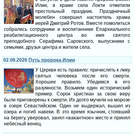
Илии, в храме села Локти отметили
престольный праздник. Праздничный
молебен совершил настоятель храма
иерей Дмитрий Ротов. Вместе помолиться
собрались сотрудники и воспитанники Епархиального
реабилитационного центра во имя святого
преподобного Серафима Саровского, выпускники с
семьями, друзья центра и жители села.
02.08.2026
Путь пророка Илии
У Церкви есть правило: причислять к лику
святых человека после его смерти.
Хорошее правило. Убедимся в его
разумности. Возьмем один исторический
пример. Сорок христиан за свою веру
были приговорены к смерти. Их долго мучили на морозе
в озере Севастийском. Один не выдержал, вышел из
озера и погиб навеки. В это время язычник, стоявший
на берегу, уверовал, занял «вакантное» место и принял
небесный венец.