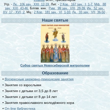
Утр. -
Лк., 106 зач., XXI, 12-19.
Лит. -
2 Кор., 167 зач., I, 1-7.
Мф., 88
зач., XXI, 43-46.
Блгвв. кнн.:
Рим., 99 зач., VIII, 28-39.
Ин., 52 зач.,
XV, 17 - XVI, 2.
Мц.:
2 Кор., 181 зач., VI, 1-10.
Лк., 33 зач., VII, 36-50
.
Наши святые
Собор святых Новосибирской митрополии
Образование
•
Воскресные церковно-приходские занятия
• Занятия со взрослыми
• Занятия с детьми от 3,5 до 8 лет
• Занятия с детьми от 8 до 14 лет
• Занятия православного молодёжного хора
•
On-line библиотека