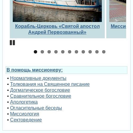
Previous
Next
тол
Миссионерский поезд «За духовное
Мисс
возрождение России»
духов
Pause
В помощь миссионеру:
•
Нормативные документы
•
Толкования на Священное писание
•
Догматическое богословие
•
Сравнительное богословие
•
Апологетика
•
Огласительные беседы
•
Миссиология
•
Сектоведение