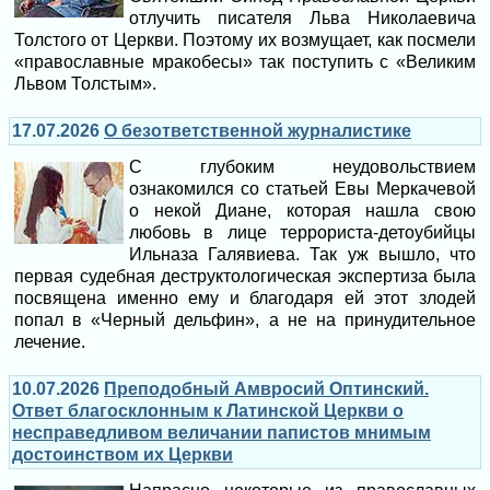
отлучить писателя Льва Николаевича
Толстого от Церкви. Поэтому их возмущает, как посмели
«православные мракобесы» так поступить с «Великим
Львом Толстым».
17.07.2026
О безответственной журналистике
С глубоким неудовольствием
ознакомился со статьей Евы Меркачевой
о некой Диане, которая нашла свою
любовь в лице террориста-детоубийцы
Ильназа Галявиева. Так уж вышло, что
первая судебная деструктологическая экспертиза была
посвящена именно ему и благодаря ей этот злодей
попал в «Черный дельфин», а не на принудительное
лечение.
10.07.2026
Преподобный Амвросий Оптинский.
Ответ благосклонным к Латинской Церкви о
несправедливом величании папистов мнимым
достоинством их Церкви