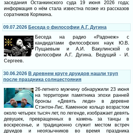
заседания Останкинского суда 19 июня 2026 года;
информация о нём стала известна позже из рассказов
соратников Корякина.
09.07.2026
Беседа о философии А.Г. Дугина
Беседа на радио «Радонеж» с
кандидатами философских наук Ю.В.
Пущаевым и А.И. Вакулинской о
философии А.Г. Дугина. Ведущий - И.
Сергеев.
30.06.2026
В древнем круге друидов нашли труп
после праздника солнцестояния
26-летнего мужчину обнаружили 23 июня
на территории памятника эпохи ранней
бронзы «Девять леди» в деревне
Стэнтон-Лис. Каменное кольцо возрастом
около четырех тысяч лет, по легенде, изображает девять
девушек, превращенных в камень за танцы в
воскресенье, и традиционно служит местом встреч
друидов и неоязычников во время праздника