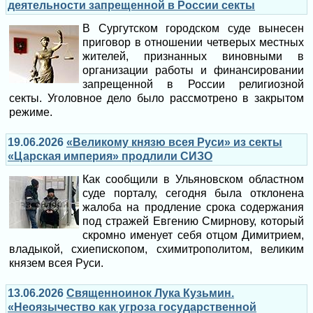
деятельности запрещенной в России секты
В Сургутском городском суде вынесен
приговор в отношении четверых местных
жителей, признанных виновными в
организации работы и финансировании
запрещенной в России религиозной
секты. Уголовное дело было рассмотрено в закрытом
режиме.
19.06.2026
«Великому князю всея Руси» из секты
«Царская империя» продлили СИЗО
Как сообщили в Ульяновском областном
суде порталу, сегодня была отклонена
жалоба на продление срока содержания
под стражей Евгению Смирнову, который
скромно именует себя отцом Димитрием,
владыкой, схиепископом, схимитрополитом, великим
князем всея Руси.
13.06.2026
Священноинок Лука Кузьмин.
«Неоязычество как угроза государственной