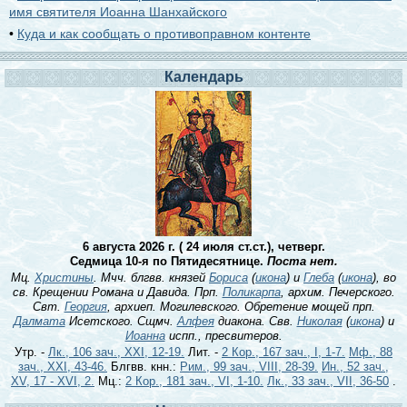
имя святителя Иоанна Шанхайского
•
Куда и как сообщать о противоправном контенте
Календарь
6 августа 2026 г. ( 24 июля ст.ст.), четверг.
Седмица 10-я по Пятидесятнице.
Поста нет.
Мц.
Христины
. Мчч. блгвв. князей
Бориса
(
икона
) и
Глеба
(
икона
), во
св. Крещении Романа и Давида. Прп.
Поликарпа
, архим. Печерского.
Свт.
Георгия
, архиеп. Могилевского. Обретение мощей прп.
Далмата
Исетского. Сщмч.
Алфея
диакона. Свв.
Николая
(
икона
) и
Иоанна
испп., пресвитеров.
Утр. -
Лк., 106 зач., XXI, 12-19.
Лит. -
2 Кор., 167 зач., I, 1-7.
Мф., 88
зач., XXI, 43-46.
Блгвв. кнн.:
Рим., 99 зач., VIII, 28-39.
Ин., 52 зач.,
XV, 17 - XVI, 2.
Мц.:
2 Кор., 181 зач., VI, 1-10.
Лк., 33 зач., VII, 36-50
.