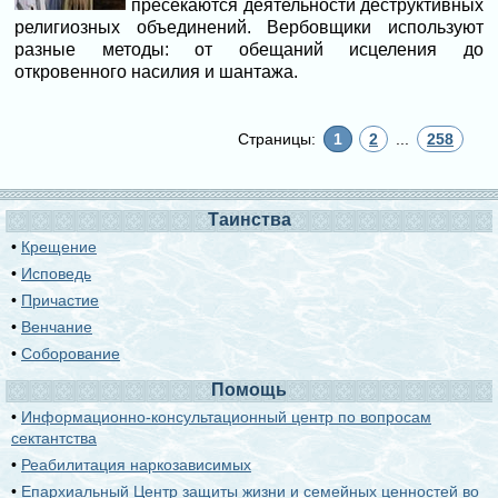
пресекаются деятельности деструктивных
религиозных объединений. Вербовщики используют
разные методы: от обещаний исцеления до
откровенного насилия и шантажа.
Страницы:
1
2
...
258
Таинства
•
Крещение
•
Исповедь
•
Причастие
•
Венчание
•
Соборование
Помощь
•
Информационно-консультационный центр по вопросам
сектантства
•
Реабилитация наркозависимых
•
Епархиальный Центр защиты жизни и семейных ценностей во