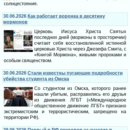
солнцестояния.
30.06.2026
Как работает воронка в десятину
мормонов
Церковь Иисуса Христа Святых
последних дней (мормоны в просторечии)
считает себя восстановленной истинной
церковью Христа через Джозефа Смита, с
«Книгой Мормона», живыми пророками и
особым священством.
30.06.2026
Стали известны пугающие подробности
убийства студента из Омска
Со студентом из Омска, которого ранее
нашли убитым, расправились его друзья
из движения ЛГБТ («Международное
общественное движение ЛГБТ» признано
экстремистским и террористическим, запрещено на
территории РФ).
29.06.2026
Первый в РФ приговор за участие в