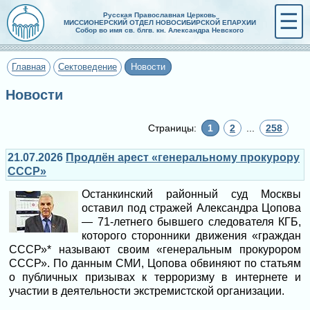
☰
Русская Православная Церковь
МИССИОНЕРСКИЙ ОТДЕЛ НОВОСИБИРСКОЙ ЕПАРХИИ
Собор во имя св. блгв. кн. Александра Невского
Главная
Сектоведение
Новости
Новости
Страницы:
1
2
...
258
21.07.2026
Продлён арест «генеральному прокурору
СССР»
Останкинский районный суд Москвы
оставил под стражей Александра Цопова
— 71-летнего бывшего следователя КГБ,
которого сторонники движения «граждан
СССР»* называют своим «генеральным прокурором
СССР». По данным СМИ, Цопова обвиняют по статьям
о публичных призывах к терроризму в интернете и
участии в деятельности экстремистской организации.