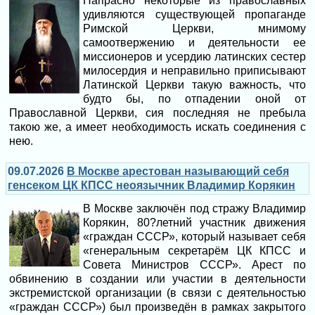
Напрасно некоторые из православных
удивляются существующей пропаганде
Римской Церкви, мнимому
самоотвержению и деятельности ее
миссионеров и усердию латинских сестер
милосердия и неправильно приписывают
Латинской Церкви такую важность, что
будто бы, по отпадении оной от
Православной Церкви, сия последняя не пребыла
такою же, а имеет необходимость искать соединения с
нею.
09.07.2026
В Москве арестован называющий себя
генсеком ЦК КПСС неоязычник Владимир Корякин
В Москве заключён под стражу Владимир
Корякин, 80?летний участник движения
«граждан СССР», который называет себя
«генеральным секретарём ЦК КПСС и
Совета Министров СССР». Арест по
обвинению в создании или участии в деятельности
экстремистской организации (в связи с деятельностью
«граждан СССР») был произведён в рамках закрытого