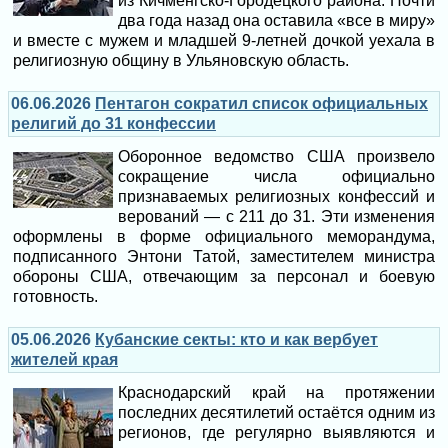
из Кичменгско-Городецкого района. Почти
два года назад она оставила «все в миру»
и вместе с мужем и младшей 9-летней дочкой уехала в
религиозную общину в Ульяновскую область.
06.06.2026
Пентагон сократил список официальных
религий до 31 конфессии
Оборонное ведомство США произвело
сокращение числа официально
признаваемых религиозных конфессий и
верований — с 211 до 31. Эти изменения
оформлены в форме официального меморандума,
подписанного Энтони Татой, заместителем министра
обороны США, отвечающим за персонал и боевую
готовность.
05.06.2026
Кубанские секты: кто и как вербует
жителей края
Краснодарский край на протяжении
последних десятилетий остаётся одним из
регионов, где регулярно выявляются и