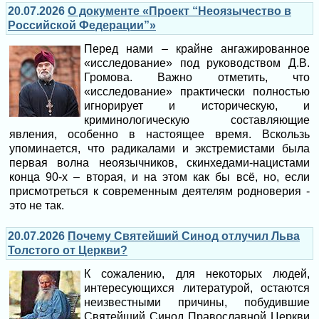
20.07.2026
О документе «Проект “Неоязычество в
Российской Федерации”»
Перед нами – крайне ангажированное
«исследование» под руководством Д.В.
Громова. Важно отметить, что
«исследование» практически полностью
игнорирует и историческую, и
криминологическую составляющие
явления, особенно в настоящее время. Вскользь
упоминается, что радикалами и экстремистами была
первая волна неоязычников, скинхедами-нацистами
конца 90-х – вторая, и на этом как бы всё, но, если
присмотреться к современным деятелям родноверия -
это не так.
20.07.2026
Почему Святейший Синод отлучил Льва
Толстого от Церкви?
К сожалению, для некоторых людей,
интересующихся литературой, остаются
неизвестными причины, побудившие
Святейший Синод Православной Церкви