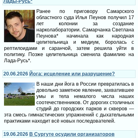
Лады-Русь*
Ранее по приговору Самарского
областного суда Илья Пеунов получил 17
лет колонии за создание
нарколаборатории. Самарчанка Светлана
Пеунова* начинала как народная
целительница и медиум, боролась с
рептилоидами и саранчой, затем решила уйти в
политику. Позже целительница сменила фамилию на
Лада-Русь*.
20.06.2026
Йога: исцеление или разрушение?
В наши дни йога в России превратилась в
довольно заметное явление, захватившее
умы и тела немалого числа наших
соотечественников. От дорогих столичных
студий до городских парков и скверов —
эта смесь гимнастических упражнений с дыхательными
практиками находит всё новых последователей.
19.06.2026
В Сургуте осудили организаторов