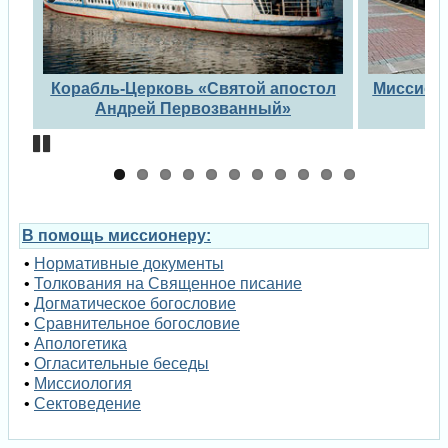
Previous
Next
остол
Миссионерский поезд «За духовное
Ми
возрождение России»
дух
Pause
В помощь миссионеру:
•
Нормативные документы
•
Толкования на Священное писание
•
Догматическое богословие
•
Сравнительное богословие
•
Апологетика
•
Огласительные беседы
•
Миссиология
•
Сектоведение