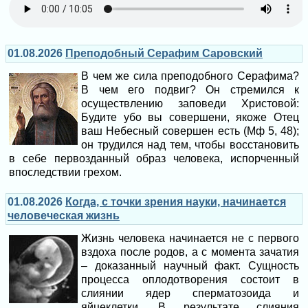
01.08.2026
Преподобный Серафим Саровский
В чем же сила преподобного Серафима?
В чем его подвиг? Он стремился к
осуществлению заповеди Христовой:
Будите убо вы совершени, якоже Отец
ваш Небесный совершен есть (Мф 5, 48);
он трудился над тем, чтобы восстановить
в себе первозданный образ человека, испорченный
впоследствии грехом.
01.08.2026
Когда, с точки зрения науки, начинается
человеческая жизнь
Жизнь человека начинается не с первого
вздоха после родов, а с момента зачатия
– доказанный научный факт. Сущность
процесса оплодотворения состоит в
слиянии ядер сперматозоида и
яйцеклетки. В результате слияния