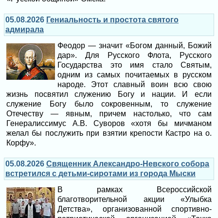
05.08.2026
Гениальность и простота святого
адмирала
Феодор — значит «Богом данный, Божий
дар». Для Русского Флота, Русского
Государства это имя стало Святым,
одним из самых почитаемых в русском
народе. Этот славный воин всю свою
жизнь посвятил служению Богу и нации. И если
служение Богу было сокровенным, то служение
Отечеству — явным, причем настолько, что сам
Генералиссимус А.В. Суворов «хотя бы мичманом
желал бы послужить при взятии крепости Кастро на о.
Корфу».
05.08.2026
Священник Александро-Невского собора
встретился с детьми-сиротами из города Мыски
В рамках Всероссийской
благотворительной акции «Улыбка
Детства», организованной спортивно-