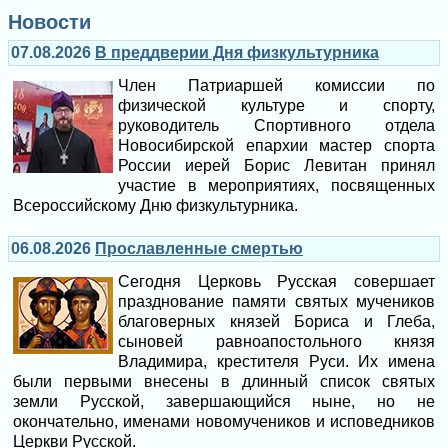
Новости
07.08.2026
В преддверии Дня физкультурника
Член Патриаршей комиссии по
физической культуре и спорту,
руководитель Спортивного отдела
Новосибирской епархии мастер спорта
России иерей Борис Левитан принял
участие в мероприятиях, посвященных
Всероссийскому Дню физкультурника.
06.08.2026
Прославленные смертью
Сегодня Церковь Русская совершает
празднование памяти святых мучеников
благоверных князей Бориса и Глеба,
сыновей равноапостольного князя
Владимира, крестителя Руси. Их имена
были первыми внесены в длинный список святых
земли Русской, завершающийся ныне, но не
окончательно, именами новомучеников и исповедников
Церкви Русской.