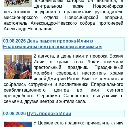
покровителем которых он является, в
Центральном парке Новосибирска
десантников поздравил с праздниками руководитель
миссионерского отдела Новосибирской епархии,
настоятель Александро-Невского собора протоиерей
Александр Новопашин.
03.08.2026
День памяти пророка Илии в
Епархиальном центре помощи зависимым
2 августа, в день памяти пророка Божия
Илии, в храме села Локти отметили
престольный праздник. Праздничный
молебен совершил настоятель храма
иерей Дмитрий Ротов. Вместе помолиться
собрались сотрудники и воспитанники Епархиального
реабилитационного центра во имя святого
преподобного Серафима Саровского, выпускники с
семьями, друзья центра и жители села.
02.08.2026
Путь пророка Илии
У Церкви есть правило: причислять к лику