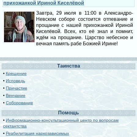
прихожанкой Ириной Киселёвой
Завтра, 29 июля в 11:00 в Александро-
Невском соборе состоится отпевание и
прощание с нашей прихожанкой Ириной
Киселёвой. Всех, кто её знал и помнит,
ждём на прощание. Царство небесное и
вечная память рабе Божией Ирине!
Таинства
•
Крещение
•
Исповедь
•
Причастие
•
Венчание
•
Соборование
Помощь
•
Информационно-консультационный центр по вопросам
сектантства
•
Реабилитация наркозависимых