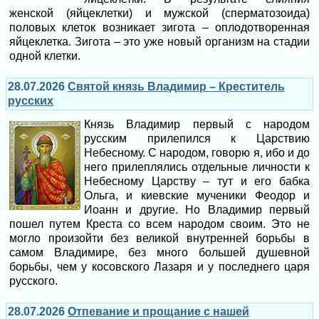
женской (яйцеклетки) и мужской (сперматозоида)
половых клеток возникает зигота – оплодотворенная
яйцеклетка. Зигота – это уже новый организм на стадии
одной клетки.
28.07.2026
Святой князь Владимир – Креститель
русских
Князь Владимир первый с народом
русским прилепился к Царствию
Небесному. С народом, говорю я, ибо и до
него прилеплялись отдельные личности к
Небесному Царству – тут и его бабка
Ольга, и киевские мученики Феодор и
Иоанн и другие. Но Владимир первый
пошел путем Креста со всем народом своим. Это не
могло произойти без великой внутренней борьбы в
самом Владимире, без много большей душевной
борьбы, чем у косовского Лазаря и у последнего царя
русского.
28.07.2026
Отпевание и прощание с нашей