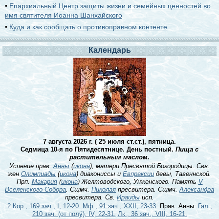
•
Епархиальный Центр защиты жизни и семейных ценностей во
имя святителя Иоанна Шанхайского
•
Куда и как сообщать о противоправном контенте
Календарь
7 августа 2026 г. ( 25 июля ст.ст.), пятница.
Седмица 10-я по Пятидесятнице. День постный.
Пища с
растительным маслом.
Успение прав.
Анны
(
икона
), матери Пресвятой Богородицы. Свв.
жен
Олимпиады
(
икона
) диакониссы и
Евпраксии
девы, Тавеннской.
Прп.
Макария
(
икона
) Желтоводского, Унженского. Память
V
Вселенского Собора
. Сщмч.
Николая
пресвитера. Сщмч.
Александра
пресвитера. Св.
Ираиды
исп.
2 Кор., 169 зач., I, 12-20.
Мф., 91 зач., XXII, 23-33.
Прав. Анны:
Гал.,
210 зач. (от полу́), IV, 22-31.
Лк., 36 зач., VIII, 16-21.