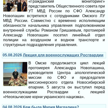
«Гражданский мониторинг»
представитель Общественного совета при
УТ МВД России по СФО Александр
Новопашин встретился с сотрудниками Омского ЛУ
МВД России. Совместно с временно исполняющим
обязанности начальника управления подполковником
внутренней службы Романом Гришаевым, протоиерей
Александр Новопашин посетил линейный отдел
полиции на воздушном и водном транспорте и
структурные подразделения управления.
05.08.2026
Лекция для военнослужащих Росгвардии
В Омске продолжается цикл лекций
протоиерея Александра Новопашина,
руководителя Центра апологетической
миссии по СФО и председателя
миссионерского отдела Новосибирской
епархии. 5 августа он выступил перед
военнослужащими Росгвардии с лекцией
«Неоязыческие корни украинского нацизма».
04.08.2026
Кем была Мария Магдалина?