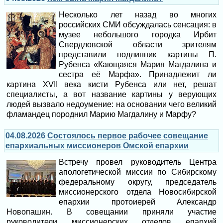
Несколько лет назад во многих
российских СМИ обсуждалась сенсация: в
музее небольшого городка Ирбит
Свердловской области зрителям
представили подлинник картины П.
Рубенса «Кающаяся Мария Магдалина и
сестра её Марфа». Принадлежит ли
картина XVII века кисти Рубенса или нет, решат
специалисты, а вот название картины у верующих
людей вызвало недоумение: на основании чего великий
фламандец породнил Марию Магдалину и Марфу?
04.08.2026
Состоялось первое рабочее совещание
епархиальных миссионеров Омской епархии
Встречу провел руководитель Центра
апологетической миссии по Сибирскому
федеральному округу, председатель
миссионерского отдела Новосибирской
епархии протоиерей Александр
Новопашин. В совещании приняли участие
руководители миссионерских отделов епархий