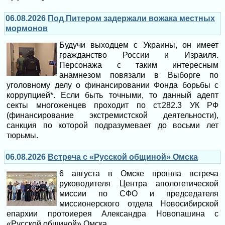
06.08.2026
Под Питером задержали вожака местных
мормонов
Будучи выходцем с Украины, он имеет
гражданство России и Израиля.
Персонажа с таким интересным
анамнезом повязали в Выборге по
уголовному делу о финансировании Фонда борьбы с
коррупцией*. Если быть точными, то данный адепт
секты многоженцев проходит по ст.282.3 УК РФ
(финансирование экстремистской деятельности),
санкция по которой подразумевает до восьми лет
тюрьмы.
06.08.2026
Встреча с «Русской общиной» Омска
6 августа в Омске прошла встреча
руководителя Центра апологетической
миссии по СФО и председателя
миссионерского отдела Новосибирской
епархии протоиерея Александра Новопашина с
«Русской общиной» Омска.