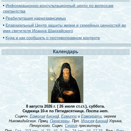
•
Информационно-консультационный центр по вопросам
сектантства
•
Реабилитация наркозависимых
•
Епархиальный Центр защиты жизни и семейных ценностей во
имя святителя Иоанна Шанхайского
•
Куда и как сообщать о противоправном контенте
Календарь
8 августа 2026 г. ( 26 июля ст.ст.), суббота.
Седмица 10-я по Пятидесятнице.
Поста нет.
Сщмчч.
Ермолая
(
икона
),
Ермиппа
и
Ермократа
, иереев
Никомидийских. Прмц.
Параскевы
. Прп.
Моисея
(
икона
) Угрина,
Печерского. Сщмч.
Сергия
пресвитера.
Прп.:
Гал., 213 зач., V, 22 - VI, 2.
Лк., 24 зач., VI, 17-23
. Ряд.:
Рим.,