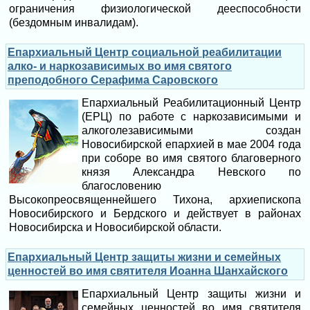
ограничения физиологической дееспособности
(бездомным инвалидам).
Епархиальный Центр социальной реабилитации
алко- и наркозависимых во имя святого
преподобного Серафима Саровского
Епархиальный Реабилитационный Центр
(ЕРЦ) по работе с наркозависимыми и
алкоголезависимыми создан
Новосибирской епархией в мае 2004 года
при соборе во имя святого благоверного
князя Александра Невского по
благословению
Высокопреосвященнейшего Тихона, архиепископа
Новосибирского и Бердского и действует в районах
Новосибирска и Новосибирской области.
Епархиальный Центр защиты жизни и семейных
ценностей во имя святителя Иоанна Шанхайского
Епархиальный Центр защиты жизни и
семейных ценностей во имя святителя