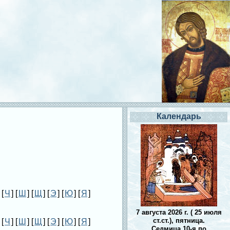
Календарь
 [
Ч
] [
Ш
] [
Щ
] [
Э
] [
Ю
] [
Я
]
7 августа 2026 г. ( 25 июля
ст.ст.), пятница.
 [
Ч
] [
Ш
] [
Щ
] [
Э
] [
Ю
] [
Я
]
Седмица 10-я по