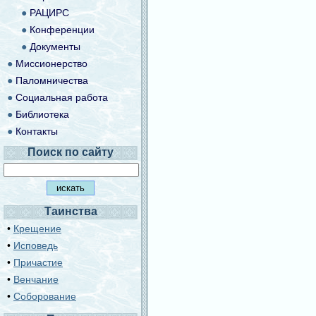
●
РАЦИРС
●
Конференции
●
Документы
●
Миссионерство
●
Паломничества
●
Социальная работа
●
Библиотека
●
Контакты
Поиск по сайту
Таинства
•
Крещение
•
Исповедь
•
Причастие
•
Венчание
•
Соборование