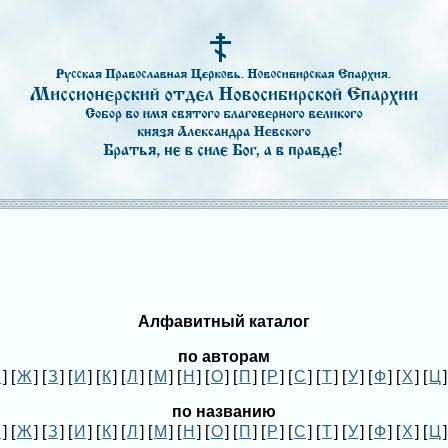
Алфавитный каталог
по авторам
Ё
] [
Ж
] [
З
] [
И
] [
К
] [
Л
] [
М
] [
Н
] [
О
] [
П
] [
Р
] [
С
] [
Т
] [
У
] [
Ф
] [
Х
] [
Ц
]
по названию
Ё
] [
Ж
] [
З
] [
И
] [
К
] [
Л
] [
М
] [
Н
] [
О
] [
П
] [
Р
] [
С
] [
Т
] [
У
] [
Ф
] [
Х
] [
Ц
]