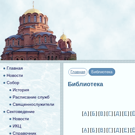
●
Главная
Главная
Библиотека
●
Новости
●
Собор
Библиотека
●
История
●
Расписание служб
●
Священнослужители
●
Сектоведение
[
А
] [
Б
] [
В
] [
Г
] [
Д
] [
Е
] [
●
Новости
●
ИКЦ
[
А
] [
Б
] [
В
] [
Г
] [
Д
] [
Е
] [
●
Справочник