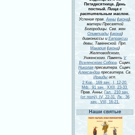
Пятидесятнице. День
постный.
Пища с
растительным маслом.
Успение прав.
Анны
(
икона
),
матери Пресвятой
Богородицы. Свв. жен
Олимпиады
(
икона
)
диакониссы и
Евпраксии
девы, Тавеннской. Прп.
Макария
(
икона
)
Желтоводского,
Унженского. Память
V
Вселенского Собора
. Сщмч.
Николая
пресвитера. Сщмч.
Александра
пресвитера. Св.
Ираиды
исп.
2 Кор., 169 зач., I, 12-20.
Мф., 91 зач., XXII, 23-33.
Прав. Анны:
Гал., 210 зач.
(от полу́), IV, 22-31.
Лк., 36
зач., VIII, 16-21.
Наши святые