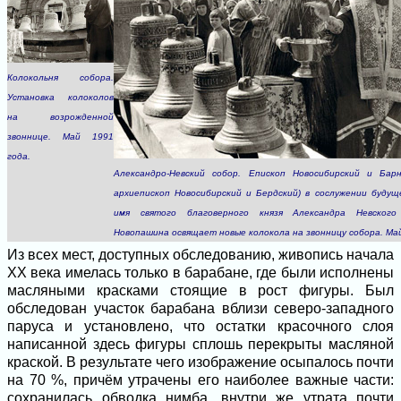
Колокольня собора.
Установка колоколов
на возрожденной
звоннице. Май 1991
года.
Александро-Невский собор. Епископ Новосибирский и Бар
архиепископ Новосибирский и Бердский) в сослужении будущ
имя святого благоверного князя Александра Невского
Новопашина освящает новые колокола на звонницу собора. Май
Из всех мест, доступных обследованию, живопись начала
ХХ века имелась только в барабане, где были исполнены
масляными красками стоящие в рост фигуры. Был
обследован участок барабана вблизи северо-западного
паруса и установлено, что остатки красочного слоя
написанной здесь фигуры сплошь перекрыты масляной
краской. В результате чего изображение осыпалось почти
на 70 %, причём утрачены его наиболее важные части:
сохранилась обводка нимба, внутри же утрата почти