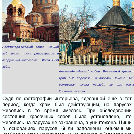
Александро-Невский собор. Общий
вид храма после реставрации и
сооружения колокольни. Фото 1993
года.
Александро-Невский собор. Временный крести
храм был перевезен в поселок Пашино. Се
воскресная школа прихода во имя свят
Кронштадтского.
Судя по фотографии интерьера, сделанной ещё в тот
период, когда храм был действующим, на парусах
живопись в то время имелась. При обследовании
состояния красочных слоёв было установлено, что
живопись на парусах не закрашена, а уничтожена. Ниши
в основаниях парусов были заполнены объёмными