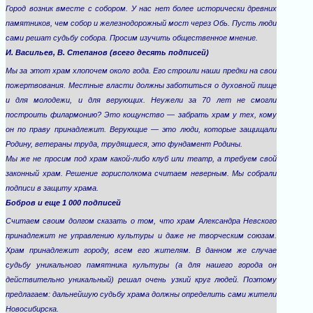
Город возник вместе с собором. У нас нет более исторически древних
памятников, чем собор и железнодорожный мост через Обь. Пусть люди
сами решат судьбу собора. Просим изучить общественное мнение.
И. Васильев, В. Степанов (всего десять подписей)
Мы за этот храм хлопочем около года. Его строили наши предки на свои
пожертвования. Местные власти должны заботиться о духовной пище
и для молодежи, и для верующих. Неужели за 70 лет не смогли
построить филармонию? Это кощунство — забрать храм у тех, кому
он по праву принадлежит. Верующие — это люди, которые защищали
Родину, ветераны труда, трудящиеся, это фундамент Родины.
Мы же не просим под храм какой-либо клуб или театр, а требуем свой
законный храм. Решение горисполкома считаем неверным. Мы собрали
подписи в защиту храма.
Бобров и еще 1 000 подписей
Считаем своим долгом сказать о том, что храм Александра Невского
принадлежит не управлению культуры и даже не творческим союзам.
Храм принадлежит городу, всем его жителям. В данном же случае
судьбу уникального памятника культуры (а для нашего города он
действительно уникальный) решал очень узкий круг людей. Поэтому
предлагаем: дальнейшую судьбу храма должны определить сами жители
Новосибирска.