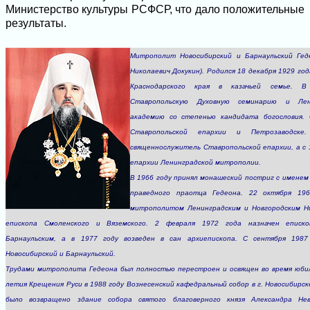
Министерство культуры РСФСР, что дало положительные
результаты.
Митрополит Новосибирский и Барнаульский Гед
Николаевич Докукин). Родился 18 декабря 1929 го
Краснодарского края в казачьей семье. В
Ставропольскую Духовную семинарию и Лен
академию со степенью кандидата богословия. 
Ставропольской епархии и Петрозаводс
священнослужитель Ставропольской епархии, а с
епархии Ленинградской митрополии.
В 1966 году принял монашеский постриг с именем 
праведного праотца Гедеона. 22 октября 19
митрополитом Ленинградским и Новгородским Н
епископа Смоленского и Вяземского. 2 февраля 1972 года назначен еписк
Барнаульским, а в 1977 году возведен в сан архиепископа. С сентября 19
Новосибирский и Барнаульский.
Трудами митрополита Гедеона был полностью перестроен и освящен во время юби
летия Крещения Руси в 1988 году Вознесенский кафедральный собор в г. Новосибирск
было возвращено здание собора святого благоверного князя Александра Нев