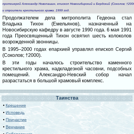
протоиерей Александр Новопашин, епископ Новосибирский и Бердский (Соколов; †2000
и строители крестильного храма. 1999 год.
Продолжателем дела митрополита Гедеона стал
Владыка Тихон (Емельянов), назначенный на
Новосибирскую кафедру в августе 1990 года. 6 мая 1991
года Преосвященный Тихон освятил шесть колоколов
возрожденной звонницы.
В 1995–2000 годах епархией управлял епископ Сергий
(Соколов; †2000).
В эти годы началось строительство каменного
крестильного храма, надкладезной часовни, подсобных
помещений. Александро-Невский собор начал
разрастаться в большой храмовый комплекс.
Таинства
•
Крещение
•
Исповедь
•
Причастие
•
Венчание