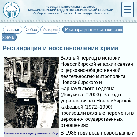
☰
Русская Православная Церковь
МИССИОНЕРСКИЙ ОТДЕЛ НОВОСИБИРСКОЙ ЕПАРХИИ
Собор во имя св. блгв. кн. Александра Невского
Главная
Собор
История
Реставрация и восстановление
храма
Реставрация и восстановление храма
Важный период в истории
Новосибирской епархии связан
с церковно-общественной
деятельностью митрополита
Новосибирского и
Барнаульского Гедеона
(Докукина; †2003). За годы
управления им Новосибирской
кафедрой (1972–1990)
произошли важные перемены в
церковно-государственных
отношениях.
В 1988 году весь православный
Вознесенский кафедральный собор.