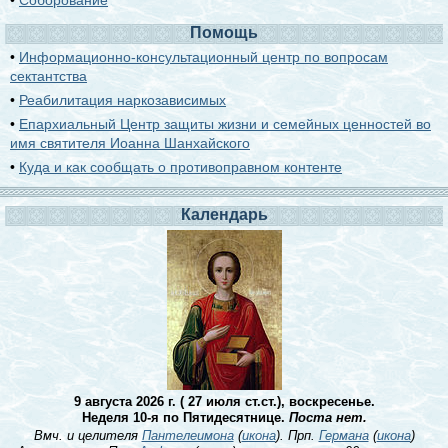
•
Соборование
Помощь
•
Информационно-консультационный центр по вопросам
сектантства
•
Реабилитация наркозависимых
•
Епархиальный Центр защиты жизни и семейных ценностей во
имя святителя Иоанна Шанхайского
•
Куда и как сообщать о противоправном контенте
Календарь
9 августа 2026 г. ( 27 июля ст.ст.), воскресенье.
Неделя 10-я по Пятидесятнице.
Поста нет.
Вмч. и целителя
Пантелеимона
(
икона
). Прп.
Германа
(
икона
)