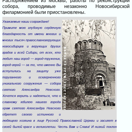
Распоряжением из Москвы, работы по реконструкции
собора, проводимые незаконно Новосибирской
филармонией были приостановлены.
Уважаемые наши сограждане!
Примите мою глубокую сердечную
благодарность от имени многих и
многих тысяч православноверующих
новосибирцев и верующих других
градов и всей Сибири, от всех, кто
любит наш город — город-труженик,
город-герой — за то, что именно Вы
вступились на защиту уже
поруганного и оскверненного
уникального сооружения — собора
святого Александра Невского.
Хочется верить и надеяться, что к
славному юбилею нашего города
храм святого Александра Невского
обретет своего истинного и
любящего хозяина в лице Русской Православной Церкви и засияет в
своей былой красе и великолепии. Честь Вам и Слава! И низкий поклон