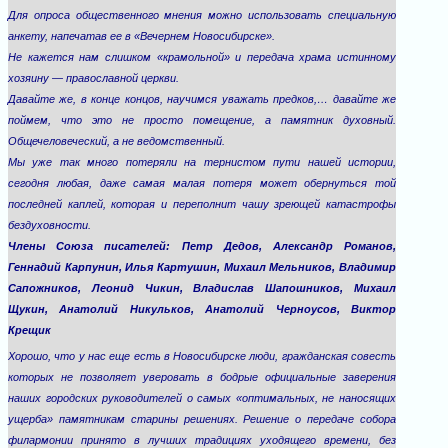
Для опроса общественного мнения можно использовать специальную
анкету, напечатав ее в «Вечернем Новосибирске».
Не кажется нам слишком «крамольной» и передача храма истинному
хозяину — православной церкви.
Давайте же, в конце концов, научимся уважать предков,… давайте же
поймем, что это не просто помещение, а памятник духовный.
Общечеловеческий, а не ведомственный.
Мы уже так много потеряли на тернистом пути нашей истории,
сегодня любая, даже самая малая потеря может обернуться той
последней каплей, которая и переполнит чашу зреющей катастрофы
бездуховности.
Члены Союза писателей: Петр Дедов, Александр Романов,
Геннадий Карпунин, Илья Картушин, Михаил Мельников, Владимир
Сапожников, Леонид Чикин, Владислав Шапошников, Михаил
Щукин, Анатолий Никульков, Анатолий Черноусов, Виктор
Крещик
Хорошо, что у нас еще есть в Новосибирске люди, гражданская совесть
которых не позволяет уверовать в бодрые официальные заверения
наших городских руководителей о самых «оптимальных, не наносящих
ущерба» памятникам старины решениях. Решение о передаче собора
филармонии принято в лучших традициях уходящего времени, без