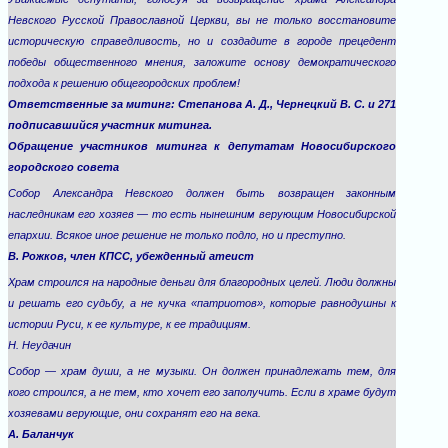
Невского Русской Православной Церкви, вы не только восстановите
историческую справедливость, но и создадите в городе прецедент
победы общественного мнения, заложите основу демократического
подхода к решению общегородских проблем!
Ответственные за митинг: Степанова А. Д., Чернецкий В. С. и 271
подписавшийся участник митинга.
Обращение участников митинга к депутатам Новосибирского
городского совета
Собор Александра Невского должен быть возвращен законным
наследникам его хозяев — то есть нынешним верующим Новосибирской
епархии. Всякое иное решение не только подло, но и преступно.
В. Рожков, член КПСС, убежденный атеист
Храм строился на народные деньги для благородных целей. Люди должны
и решать его судьбу, а не кучка «патриотов», которые равнодушны к
истории Руси, к ее культуре, к ее традициям.
Н. Неудачин
Собор — храм души, а не музыки. Он должен принадлежать тем, для
кого строился, а не тем, кто хочет его заполучить. Если в храме будут
хозяевами верующие, они сохранят его на века.
А. Баланчук