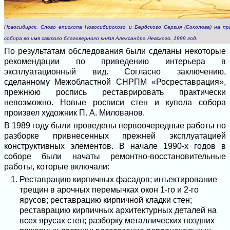
Новосибирск. Слово епископа Новосибирского и Бердского Сергия (Соколова) на п
собора во имя святого благоверного князя Александра Невского. 1999 год.
По результатам обследования были сделаны некоторые
рекомендации по приведению интерьера в
эксплуатационный вид. Согласно заключению,
сделанному Межобластной СНРПМ «Росреставрация»,
прежнюю роспись реставрировать практически
невозможно. Новые росписи стен и купола собора
произвел художник П. А. Милованов.
В 1989 году были проведены первоочередные работы по
разборке привнесенных прежней эксплуатацией
конструктивных элементов. В начале 1990-х годов в
соборе были начаты ремонтно-восстановительные
работы, которые включали:
Реставрацию кирпичных фасадов; инъектирование
трещин в арочных перемычках окон 1-го и 2-го
ярусов; реставрацию кирпичной кладки стен;
реставрацию кирпичных архитектурных деталей на
всех ярусах стен; разборку металлических поздних