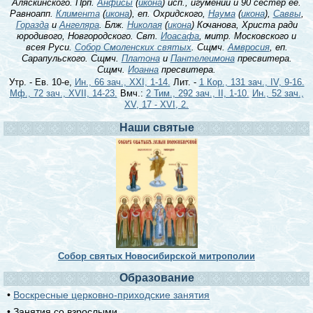
Аляскинского. Прп.
Анфисы
(
икона
) исп., игумении и 90 сестер ее.
Равноапп.
Климента
(
икона
), еп. Охридского,
Наума
(
икона
),
Саввы
,
Горазда
и
Ангеляра
. Блж.
Николая
(
икона
) Кочанова, Христа ради
юродивого, Новгородского. Свт.
Иоасафа
, митр. Московского и
всея Руси.
Собор Смоленских святых
. Сщмч.
Амвросия
, еп.
Сарапульского. Сщмч.
Платона
и
Пантелеимона
пресвитера.
Сщмч.
Иоанна
пресвитера.
Утр. - Ев. 10-е,
Ин., 66 зач., XXI, 1-14.
Лит. -
1 Кор., 131 зач., IV, 9-16.
Мф., 72 зач., XVII, 14-23.
Вмч.:
2 Тим., 292 зач., II, 1-10.
Ин., 52 зач.,
XV, 17 - XVI, 2.
Наши святые
Собор святых Новосибирской митрополии
Образование
•
Воскресные церковно-приходские занятия
• Занятия со взрослыми