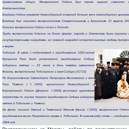
православных общин. Митрополит Гедеон был также широко известен св
деятельностью.
Владыка Гедеон управлял Новосибирской епархией дольше всех новосибирских архиере
Владыка был назначен митрополитом Ставропольским и Бакинским. 21 марта 20
болезни митрополит Гедеон почил о Господе.
Труды митрополита Гедеона на благо Церкви, народа и Отечества были оценены 
государственными наградами, но главной наградой остается сыновья любовь духов
и мирян.
Тобольск. В связи с подготовкой к празднованию 1000-летия
Крещения Руси было установлено празднование Собора
сибирских святых — 23 июня, в день памяти святителя
Иоанна, митрополита Тобольского и всея Сибири (†1715).
По благословению Святейшего Патриарха Московского и всея
Руси Пимена (†1990), архиепископ Новосибирский и
Барнаульский Гедеон (Докукин; †2003) возглавил церковные
торжества по случаю первого празднования Собора сибирских
святых в Тобольске и Тюмени.
На фото: епископ Омский и Тюменский Максим (Кроха; †2002), митрополит Гедеон
празднования возле Покровского храма г. Тобольска. В нижнем ряду слева — иподиак
1984 год.