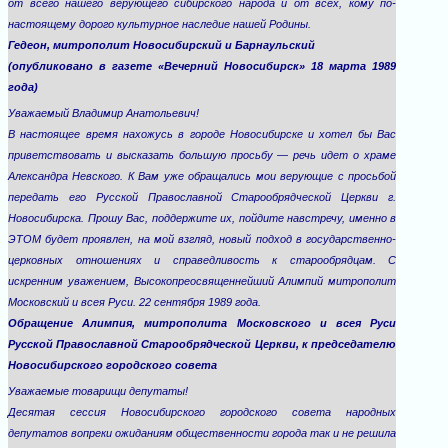
от всего нашего верующего сибирского народа и от всех, кому по-
настоящему дорого культурное наследие нашей Родины.
Гедеон, митрополит Новосибирский и Барнаульский
(опубликовано в газете «Вечерний Новосибирск» 18 марта 1989
года)
Уважаемый Владимир Анатольевич!
В настоящее время нахожусь в городе Новосибирске и хотел бы Вас
приветствовать и высказать большую просьбу — речь идет о храме
Александра Невского. К Вам уже обращались мои верующие с просьбой
передать его Русской Православной Старообрядческой Церкви г.
Новосибирска. Прошу Вас, поддержите их, пойдите навстречу, именно в
ЭТОМ будет проявлен, на мой взгляд, новый подход в государственно-
церковных отношениях и справедливость к старообрядцам. С
искренним уважением, Высокопреосвященнейший Алимпий митрополит
Московский и всея Руси. 22 сентября 1989 года.
Обращение Алимпия, митрополита Московского и всея Руси
Русской Православной Старообрядческой Церкви, к председателю
Новосибирского городского совета
Уважаемые товарищи депутаты!
Десятая сессия Новосибирского городского совета народных
депутатов вопреки ожиданиям общественности города так и не решила