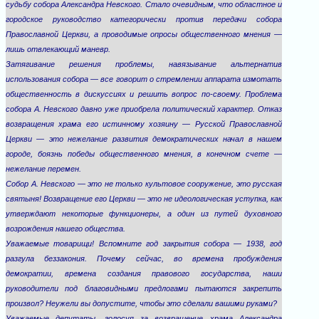
судьбу собора Александра Невского. Стало очевидным, что областное и
городское руководство категорически против передачи собора
Православной Церкви, а проводимые опросы общественного мнения —
лишь отвлекающий маневр.
Затягивание решения проблемы, навязывание альтернатив
использования собора — все говорит о стремлении аппарата измотать
общественность в дискуссиях и решить вопрос по-своему. Проблема
собора А. Невского давно уже приобрела политический характер. Отказ
возвращения храма его истинному хозяину — Русской Православной
Церкви — это нежелание развития демократических начал в нашем
городе, боязнь победы общественного мнения, в конечном счете —
нежелание перемен.
Собор А. Невского — это не только культовое сооружение, это русская
святыня! Возвращение его Церкви — это не идеологическая уступка, как
утверждают некоторые функционеры, а один из путей духовного
возрождения нашего общества.
Уважаемые товарищи! Вспомните год закрытия собора — 1938, год
разгула беззакония. Почему сейчас, во времена пробуждения
демократии, времена создания правового государства, наши
руководители под благовидными предлогами пытаются закрепить
произвол? Неужели вы допустите, чтобы это сделали вашими руками?
Уважаемые депутаты, голосуя за возвращение храма Александра