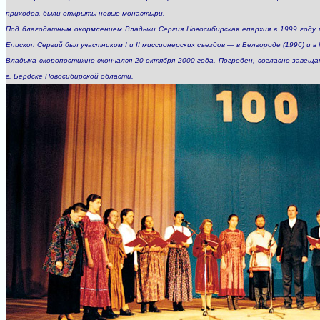
приходов, были открыты новые монастыри.
Под благодатным окормлением Владыки Сергия Новосибирская епархия в 1999 году
Епископ Сергий был участником I и II миссионерских съездов — в Белгороде (1996) и в 
Владыка скоропостижно скончался 20 октября 2000 года. Погребен, согласно завеща
г. Бердске Новосибирской области.