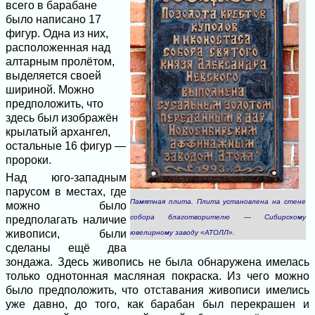
всего в барабане
было написано 17
фигур. Одна из них,
расположенная над
алтарным пролётом,
выделяется своей
шириной. Можно
предположить, что
здесь был изображён
крылатый архангел,
остальные 16 фигур —
пророки.
Над юго-западным
парусом в местах, где
Памятная плита. Плита установлена на стене
можно было
собора благотворителю — Сибирскому
предполагать наличие
живописи, были
ювелирному заводу «АТОЛЛ».
сделаны ещё два
зондажа. Здесь живопись не была обнаружена имелась
только однотонная масляная покраска. Из чего можно
было предположить, что отставания живописи имелись
уже давно, до того, как барабан был перекрашен и