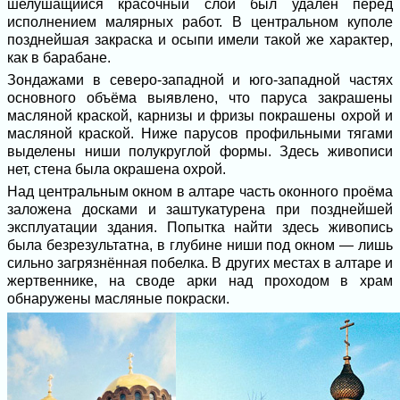
шелушащийся красочный слой был удалён перед
исполнением малярных работ. В центральном куполе
позднейшая закраска и осыпи имели такой же характер,
как в барабане.
Зондажами в северо-западной и юго-западной частях
основного объёма выявлено, что паруса закрашены
масляной краской, карнизы и фризы покрашены охрой и
масляной краской. Ниже парусов профильными тягами
выделены ниши полукруглой формы. Здесь живописи
нет, стена была окрашена охрой.
Над центральным окном в алтаре часть оконного проёма
заложена досками и заштукатурена при позднейшей
эксплуатации здания. Попытка найти здесь живопись
была безрезультатна, в глубине ниши под окном — лишь
сильно загрязнённая побелка. В других местах в алтаре и
жертвеннике, на своде арки над проходом в храм
обнаружены масляные покраски.