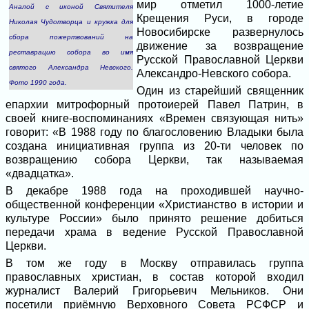
мир отметил 1000-летие
Аналой с иконой Святителя
Крещения Руси, в городе
Николая Чудотворца и кружка для
Новосибирске развернулось
сбора пожертвований на
движение за возвращение
реставрацию собора во имя
Русской Православной Церкви
святого Александра Невского.
Александро-Невского собора.
Фото 1990 года.
Один из старейший священник
епархии митрофорный протоиерей Павел Патрин, в
своей книге-воспоминаниях «Времен связующая нить»
говорит: «В 1988 году по благословению Владыки была
создана инициативная группа из 20-ти человек по
возвращению собора Церкви, так называемая
«двадцатка».
В декабре 1988 года на проходившей научно-
общественной конференции «Христианство в истории и
культуре России» было принято решение добиться
передачи храма в ведение Русской Православной
Церкви.
В том же году в Москву отправилась группа
православных христиан, в состав которой входил
журналист Валерий Григорьевич Мельников. Они
посетили приёмную Верховного Совета РСФСР и