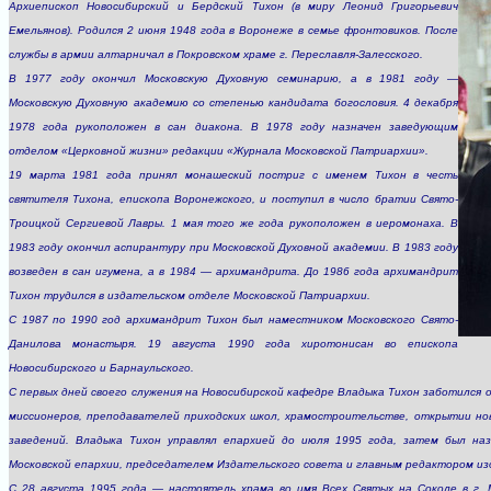
Архиепископ Новосибирский и Бердский Тихон (в миру Леонид Григорьевич
Емельянов). Родился 2 июня 1948 года в Воронеже в семье фронтовиков. После
службы в армии алтарничал в Покровском храме г. Переславля-Залесского.
В 1977 году окончил Московскую Духовную семинарию, а в 1981 году —
Московскую Духовную академию со степенью кандидата богословия. 4 декабря
1978 года рукоположен в сан диакона. В 1978 году назначен заведующим
отделом «Церковной жизни» редакции «Журнала Московской Патриархии».
19 марта 1981 года принял монашеский постриг с именем Тихон в честь
святителя Тихона, епископа Воронежского, и поступил в число братии Свято-
Троицкой Сергиевой Лавры. 1 мая того же года рукоположен в иеромонаха. В
1983 году окончил аспирантуру при Московской Духовной академии. В 1983 году
возведен в сан игумена, а в 1984 — архимандрита. До 1986 года архимандрит
Тихон трудился в издательском отделе Московской Патриархии.
С 1987 по 1990 год архимандрит Тихон был наместником Московского Свято-
Данилова монастыря. 19 августа 1990 года хиротонисан во епископа
Новосибирского и Барнаульского.
С первых дней своего служения на Новосибирской кафедре Владыка Тихон заботился 
миссионеров, преподавателей приходских школ, храмостроительстве, открытии нов
заведений. Владыка Тихон управлял епархией до июля 1995 года, затем был наз
Московской епархии, председателем Издательского совета и главным редактором и
С 28 августа 1995 года — настоятель храма во имя Всех Святых на Соколе в г. М