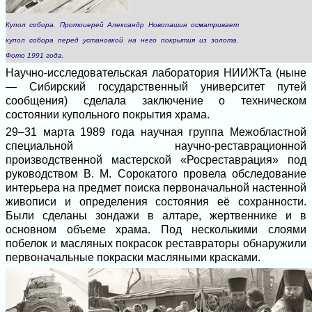
Купол собора. Протоиерей Александр Новопашин осматривает
купол собора перед установкой на него покрытия из золота.
Фото 1991 года.
Научно-исследовательская лаборатория НИИЖТа (ныне
— Сибирский государственный университет путей
сообщения) сделала заключение о техническом
состоянии купольного покрытия храма.
29–31 марта 1989 года научная группа Межобластной
специальной научно-реставрационной
производственной мастерской «Росреставрация» под
руководством В. М. Сорокатого провела обследование
интерьера на предмет поиска первоначальной настенной
живописи и определения состояния её сохранности.
Были сделаны зондажи в алтаре, жертвеннике и в
основном объеме храма. Под несколькими слоями
побелок и масляных покрасок реставраторы обнаружили
первоначальные покраски масляными красками.