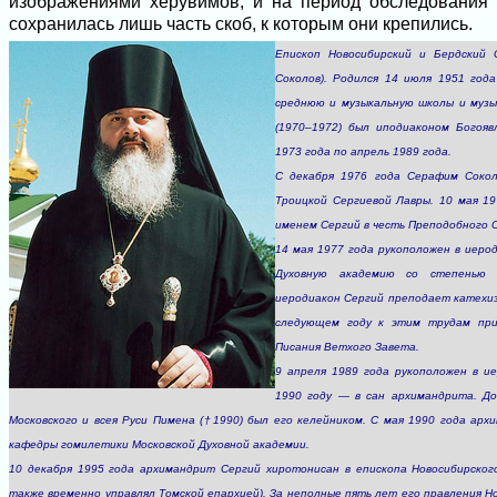
изображениями херувимов, и на период обследования
сохранилась лишь часть скоб, к которым они крепились.
Епископ Новосибирский и Бердский 
Соколов). Родился 14 июля 1951 года
среднюю и музыкальную школы и музы
(1970–1972) был иподиаконом Богояв
1973 года по апрель 1989 года.
С декабря 1976 года Серафим Сокол
Троицкой Сергиевой Лавры. 10 мая 1
именем Сергий в честь Преподобного 
14 мая 1977 года рукоположен в иерод
Духовную академию со степенью 
иеродиакон Сергий преподает катехизи
следующем году к этим трудам при
Писания Ветхого Завета.
9 апреля 1989 года рукоположен в ие
1990 году — в сан архимандрита. Д
Московского и всея Руси Пимена (†1990) был его келейником. С мая 1990 года ар
кафедры гомилетики Московской Духовной академии.
10 декабря 1995 года архимандрит Сергий хиротонисан в епископа Новосибирского
также временно управлял Томской епархией). За неполные пять лет его правления Н