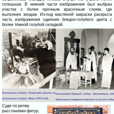
сплошная. В нижней части изображения был выбран
участок с более прочным красочным слоем, где
выполнен зондаж. Из-под масляной закраски раскрыта
часть изображения одеяния бледно-голубого цвета с
более тёмной голубой складкой.
Колокольня собора. Установка креста на
Александро-Невский собор. Настоятель со
колокольню собора. Июнь 1993 года.
Новопашин освящает кресты на купола собор
Судя по ритму
расстановки фигур,