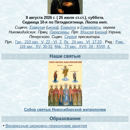
8 августа 2026 г. ( 26 июля ст.ст.), суббота.
Седмица 10-я по Пятидесятнице.
Поста нет.
Сщмчч.
Ермолая
(
икона
),
Ермиппа
и
Ермократа
, иереев
Никомидийских. Прмц.
Параскевы
. Прп.
Моисея
(
икона
) Угрина,
Печерского. Сщмч.
Сергия
пресвитера.
Прп.:
Гал., 213 зач., V, 22 - VI, 2.
Лк., 24 зач., VI, 17-23
. Ряд.:
Рим.,
119 зач., XV, 30-33.
Мф., 73 зач., XVII, 24 - XVIII, 4.
Наши святые
Собор святых Новосибирской митрополии
Образование
•
Воскресные церковно-приходские занятия