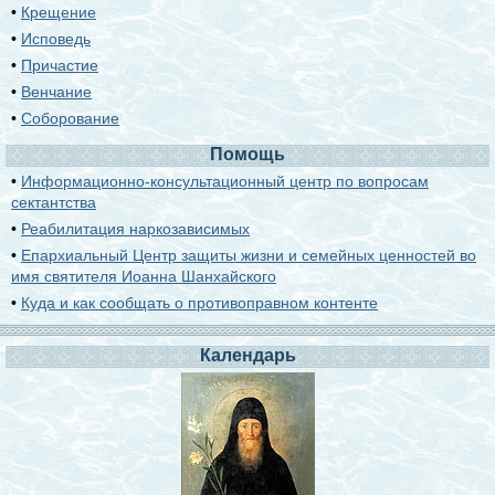
•
Крещение
•
Исповедь
•
Причастие
•
Венчание
•
Соборование
Помощь
•
Информационно-консультационный центр по вопросам
сектантства
•
Реабилитация наркозависимых
•
Епархиальный Центр защиты жизни и семейных ценностей во
имя святителя Иоанна Шанхайского
•
Куда и как сообщать о противоправном контенте
Календарь