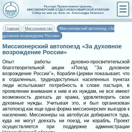
☰
Русская Православная Церковь
МИССИОНЕРСКИЙ ОТДЕЛ НОВОСИБИРСКОЙ ЕПАРХИИ
Собор во имя св. блгв. кн. Александра Невского
Главная
Миссионерство
Миссионерский автопоезд «За
духовное возрождение России»
Миссионерский автопоезд «За духовное
возрождение России»
Опыт работы духовно-просветительской
благотворительной акции «Поезд "За духовное
возрождение России"», Корабля-Церкви показывает, что
в отдаленных, труднодоступных населенных пунктах
люди испытывают потребность в слове пастыря, в
проявлении внимания к ним и их нуждам, не все имеют
возможность доехать до храма, удовлетворить свои
духовные нужды. Учитывая это, и был организован
автопоезд как еще одна форма миссионерских выездов к
населению. Миссионеры на автобусах добираются туда,
куда не могут доехать ни поезд, ни корабль. Проект
осуществляется при поддержке администрации