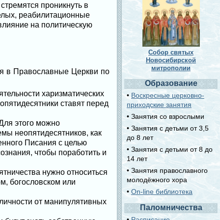
 стремятся проникнуть в
елых, реабилитационные
влияние на политическую
Собор святых
Новосибирской
митрополии
ся в Православные Церкви по
Образование
ятельности харизматических
•
Воскресные церковно-
еопятидесятники ставят перед
приходские занятия
• Занятия со взрослыми
Для этого можно
• Занятия с детьми от 3,5
мы неопятидесятников, как
до 8 лет
енного Писания с целью
• Занятия с детьми от 8 до
ознания, чтобы поработить и
14 лет
• Занятия православного
ятничества нужно относиться
молодёжного хора
ом, богословском или
•
On-line библиотека
 личности от манипулятивных
Паломничества
•
Расписание