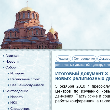
●
Главная
Главная
Сектоведение
Докум
●
Новости
религиозных движений и деструктив
●
Собор
Итоговый документ 3
●
История
новых религиозных д
●
Расписание служб
●
Священнослужители
5 октября 2010 г. пресс-
●
Сектоведение
Центров по изучению новы
движения. Пастырские и соц
●
Новости
работы конференции, а такж
●
ИКЦ
●
Справочник