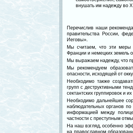
внушать им надежду во Х
Перечислив наши рекоменда
правительства России, фед
Иеговы».
Мы считаем, что эти меры 
Франции и немецких земель о 
Мы выражаем надежду, что пр
Мы рекомендуем образоват
опасности, исходящей от окку
Необходимо также создава
групп с деструктивными тен
сектантских группировок и и
Необходимо дальнейшее сор
наблюдательных органов по 
информацией между полицей
частности с преступным отмы
На наш взгляд, особенно эфф
на православном образовани