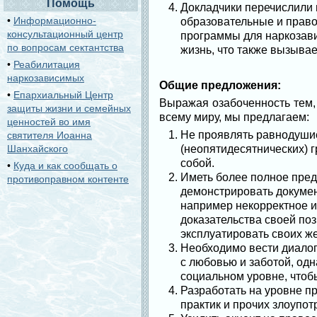
Помощь
Докладчики перечислили 
•
Информационно-
образовательные и право
консультационный центр
программы для наркозави
по вопросам сектантства
жизнь, что также вызывае
•
Реабилитация
наркозависимых
Общие предложения:
•
Епархиальный Центр
Выражая озабоченность тем,
защиты жизни и семейных
всему миру, мы предлагаем:
ценностей во имя
Не проявлять равнодушие
святителя Иоанна
Шанхайского
(неопятидесятнических) г
собой.
•
Куда и как сообщать о
Иметь более полное пред
противоправном контенте
демонстрировать докуме
например некорректное и
доказательства своей по
эксплуатировать своих ж
Необходимо вести диалог
с любовью и заботой, одн
социальном уровне, чтобы
Разработать на уровне п
практик и прочих злоупот