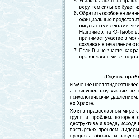
Усилить акцент на правос
веру, тем сильнее будет 
Обратить особое внимани
официальные представит
оккультными сектами, че
Например, на Ю-Тьюбе вы
принимает участие в мол
создавая впечатление от
Если Вы не знаете, как р
православными экспертам
(Оценка проб
Изучение неопятидесятническ
а присущее ему учение не т
психологическим давлением, 
во Христе.
Хотя в православном мире с
групп и проблем, которые 
деструктива и вреда, исходя
пастырских проблем. Лидеры
процесса обмана и злоупот