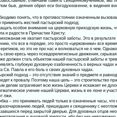
православные, отмечаем память священномучеников, мы п
лом быв, деяния обрел еси богодухновенне, в видения вос
ходимо понять, что в противостоянии означенным вызова
 применить жесткий пастырский подход;
ащать особое внимание на церковную приходскую жизнь, 
ла и радости в Причастии Христу;
рихожанам не хватает пастырской заботы. Это в результате
ию, что все в порядке, это просто «церковники» все врем
 еретиков, но это не про нас и волноваться не о чем. Однако
ть свою ересь через псевдорелигиозные движения, скрывая
же должен стать объектом нашей пастырской заботы и трево
являть глубокую духовную озабоченность о верных чадах 
а Св. Павла и его боль о своих духовных чадах.
рский подход – это отсутствие знаний о предмете и равнод
едет к провалу. Поэтому наша цель – это строительство пр
ым делам затрагивает всю жизнь Церкви и искажает ее дух
гматическое учение нашей Церкви, жизнь в ее лоне и участ
т лжи.
бка – это принимать людей только в означенные часы, что 
 разочарованию людей, пришедших к священнику с неотло
завшихся перед закрытой дверью. Для духовных отцов нео
ертвования и духовной зрелости, ибо без них невозможно