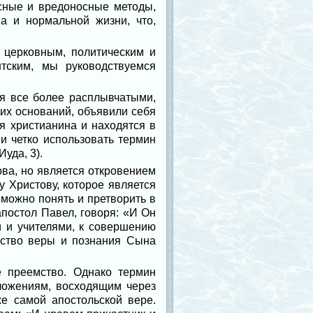
сные и вредоносные методы,
а и нормальной жизни, что,
 церковным, политическим и
нтским, мы руководствуемся
я все более расплывчатыми,
ких оснований, объявили себя
я христианина и находятся в
и четко использовать термин
уда, 3).
ва, но является откровением
у Христову, которое является
можно понять и претворить в
апостол Павел, говоря: «И Он
и и учителями, к совершению
нство веры и познания Сына
е преемство. Однако термин
оложениям, восходящим через
е самой апостольской вере.