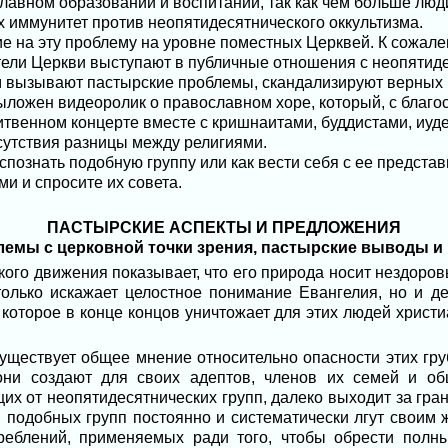
лавном образовании и воспитании, так как чем больше люд
их иммунитет против неопятидесятнического оккультизма.
е на эту проблему на уровне поместных Церквей. К сожал
ели Церкви выступают в публичные отношения с неопятиде
м вызывают пастырские проблемы, скандализируют верных и
ложен видеоролик о православном хоре, который, с благо
итвенном концерте вместе с кришнаитами, буддистами, иуд
сутствия разницы между религиями.
аспознать подобную группу или как вести себя с ее предста
и и спросите их совета.
ПАСТЫРСКИЕ АСПЕКТЫ И ПРЕДЛОЖЕНИЯ
лемы с церковной точки зрения, пастырские выводы и
ого движения показывает, что его природа носит нездоров
олько искажает целостное понимание Евангелия, но и д
которое в конце концов уничтожает для этих людей христ
уществует общее мнение относительно опасности этих гр
они создают для своих адептов, членов их семей и о
щих от неопятидесятнических групп, далеко выходит за гра
 подобных групп постоянно и систематически лгут своим ж
реблений, применяемых ради того, чтобы обрести полны