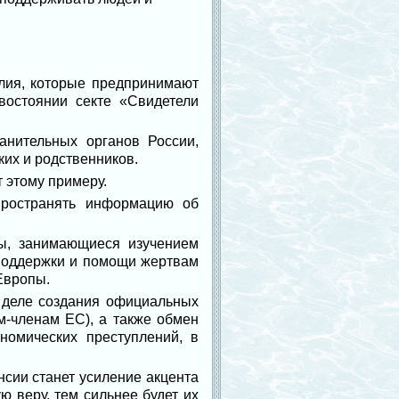
лия, которые предпринимают
востоянии секте «Свидетели
анительных органов России,
ких и родственников.
 этому примеру.
пространять информацию об
ы, занимающиеся изучением
 поддержки и помощи жертвам
 Европы.
 деле создания официальных
м-членам ЕС), а также обмен
номических преступлений, в
нсии станет усиление акцента
 веру, тем сильнее будет их