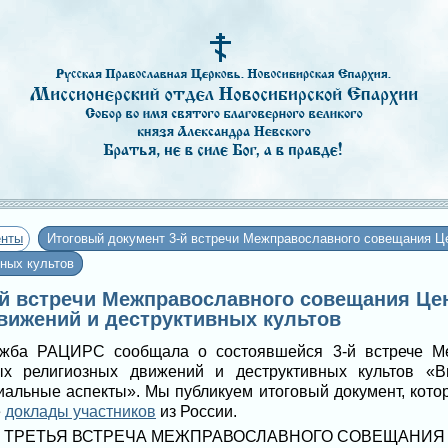
енты
Итоговый документ 3-й встречи Межправославного совещания Ц
ных культов
-й встречи Межправославного совещания Це
вижений и деструктивных культов
служба РАЦИРС сообщала о состоявшейся 3-й встрече М
х религиозных движений и деструктивных культов «Вы
иальные аспекты». Мы публикуем итоговый документ, кото
е
доклады участников
из России.
ТРЕТЬЯ ВСТРЕЧА МЕЖПРАВОСЛАВНОГО СОВЕЩАНИЯ