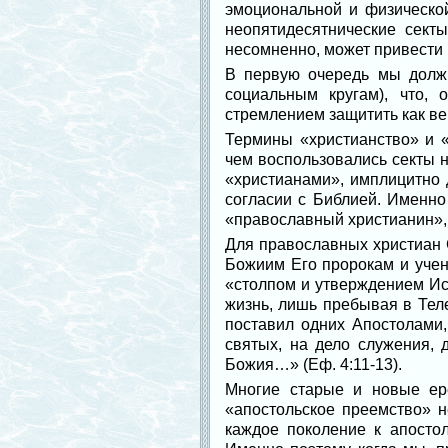
эмоциональной и физическо
неопятидесятнические сект
несомненно, может привести 
В первую очередь мы должн
социальным кругам), что, 
стремлением защитить как вер
Термины «христианство» и 
чем воспользовались секты н
«христианами», имплицитно 
согласии с Библией. Именно
«православный христианин», т
Для православных христиан 
Божиим Его пророкам и учени
«столпом и утверждением Ис
жизнь, лишь пребывая в Теле
поставил одних Апостолами,
святых, на дело служения,
Божия…» (Еф. 4:11-13).
Многие старые и новые ере
«апостольское преемство» н
каждое поколение к апосто