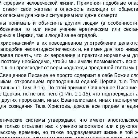
й сферами человеческой жизни. Применяя подобные опа
ы ставят свои жертвы в опасность изоляции от обществ
к опасным для жизни ситуациям или даже к смерти.
ы понимать и объяснять другим людям (в особенности
обозначая то или иное учение еретическим или секта
ных в Церкви, так и людей за ее оградой.
«христианский» в их повседневном употреблении делаютс
аподобие неопятидесятнических и, не имея для того ника
давая понять, что их верования и практики нормальны дл
 поэтому необходимо, чтобы мы имели возможность ясно 
. к. он происходит от веры «однажды преданной святым» (И
Священное Писание не просто содержит в себе Божии сло
кам, откровением, преподанным единой Церкви, т. е. Тел
тины» (1 Тим. 3:15). По этой причине Священное Писание 
 Церкви, но не вне него (1 Ин. 1:1-15), что подтверждает 
 других пророками, иных Евангелистами, иных пастырям
 для созидания Тела Христова, доколе все придем в еди
тические системы утверждают, что имеют апостольско
е только отсылает нас к учению апостолов или к рукоп
льскому времени, но также подразумевает жизнь в той ж