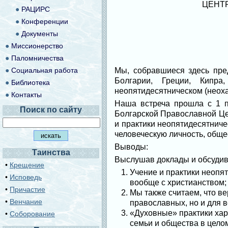
ЦЕНТ
●
РАЦИРС
●
Конференции
●
Документы
●
Миссионерство
●
Паломничества
●
Социальная работа
Мы, собравшиеся здесь пред
Болгарии, Греции, Кипр
●
Библиотека
неопятидесятническом (неоха
●
Контакты
Наша встреча прошла с 1 п
Поиск по сайту
Болгарской Православной Це
и практики неопятидесятнич
человеческую личность, обще
Выводы:
Таинства
Выслушав доклады и обсудив
•
Крещение
Учение и практики неопя
•
Исповедь
вообще с христианством;
•
Причастие
Мы также считаем, что в
•
Венчание
православных, но и для 
«Духовные» практики хар
•
Соборование
семьи и общества в цело