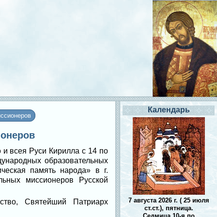
Календарь
иссионеров
ионеров
и всея Руси Кирилла с 14 по
дународных образовательных
ческая память народа» в г.
льных миссионеров Русской
7 августа 2026 г. ( 25 июля
ство, Святейший Патриарх
ст.ст.), пятница.
Седмица 10-я по