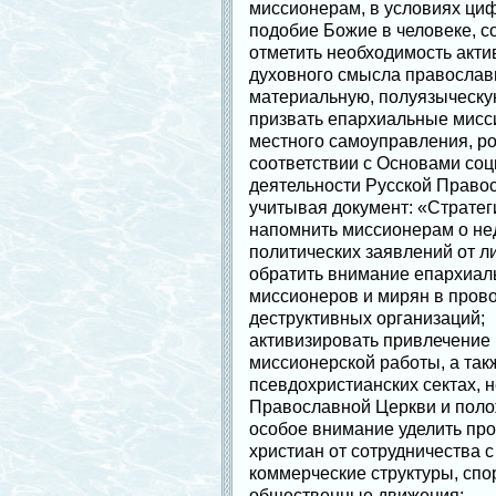
миссионерам, в условиях ци
подобие Божие в человеке, с
отметить необходимость акт
духовного смысла православ
материальную, полуязыческу
призвать епархиальные мисси
местного самоуправления, р
соответствии с Основами со
деятельности Русской Право
учитывая документ: «Стратег
напомнить миссионерам о не
политических заявлений от л
обратить внимание епархиал
миссионеров и мирян в пров
деструктивных организаций;
активизировать привлечение 
миссионерской работы, а та
псевдохристианских сектах, 
Православной Церкви и поло
особое внимание уделить пр
христиан от сотрудничества
коммерческие структуры, спо
общественные движения;