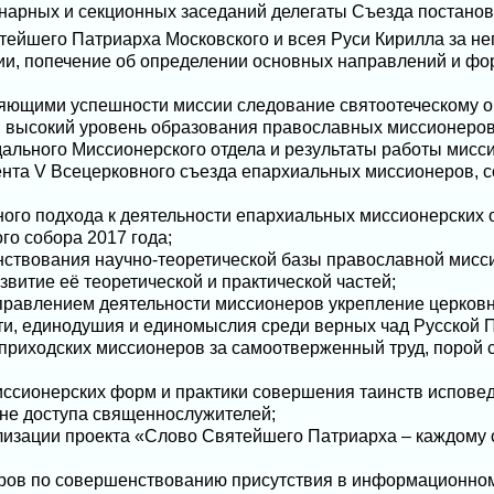
нарных и секционных заседаний делегаты Съезда постанов
тейшего Патриарха Московского и всея Руси Кирилла за не
ии, попечение об определении основных направлений и ф
яющими успешности миссии следование святоотеческому оп
 высокий уровень образования православных миссионеров
ального Миссионерского отдела и результаты работы мисс
ента V Всецерковного съезда епархиальных миссионеров, с
ого подхода к деятельности епархиальных миссионерских 
о собора 2017 года;
нствования научно-теоретической базы православной мисси
итие её теоретической и практической частей;
правлением деятельности миссионеров укрепление церковн
ти, единодушия и единомыслия среди верных чад Русской 
приходских миссионеров за самоотверженный труд, порой с
иссионерских форм и практики совершения таинств испове
не доступа священнослужителей;
лизации проекта «Слово Святейшего Патриарха – каждому
ров по совершенствованию присутствия в информационном