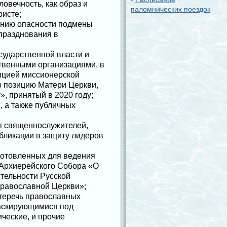
вечность, как образ и
паломнических поездок
ристе;
нению опасности подмены
празднования в
сударственной власти и
твенными организациями, в
пцией миссионерской
ю позицию Матери Церкви,
, принятый в 2020 году;
 а также публичных
я священнослужителей,
бликации в защиту лидеров
готовленных для ведения
 Архиерейского Собора «О
ятельности Русской
Православной Церкви»;
стеречь православных
маскирующимися под
ческие, и прочие