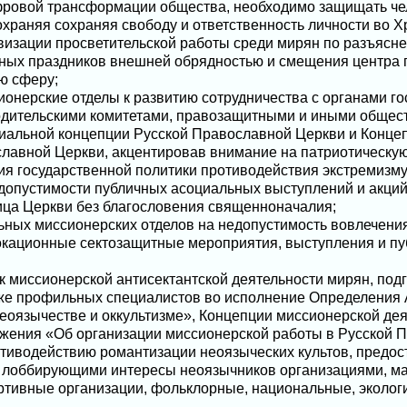
фровой трансформации общества, необходимо защищать чело
охраняя сохраняя свободу и ответственность личности во Х
ивизации просветительской работы среди мирян по разъяс
ных праздников внешней обрядностью и смещения центра 
ю сферу;
онерские отделы к развитию сотрудничества с органами го
одительскими комитетами, правозащитными и иными общес
циальной концепции Русской Православной Церкви и Конце
славной Церкви, акцентировав внимание на патриотическу
ия государственной политики противодействия экстремизму»
допустимости публичных асоциальных выступлений и акций,
ица Церкви без благословения священноначалия;
ьных миссионерских отделов на недопустимость вовлечени
окационные сектозащитные мероприятия, выступления и пу
к миссионерской антисектантской деятельности мирян, под
кже профильных специалистов во исполнение Определения
неоязычестве и оккультизме», Концепции миссионерской де
жения «Об организации миссионерской работы в Русской 
отиводействию романтизации неоязыческих культов, предо
 с лоббирующими интересы неоязычников организациями, 
ртивные организации, фольклорные, национальные, экологи