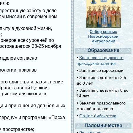
или:
престанную заботу о деле
орм миссии в современном
ыту в духовной жизни,
Собор святых
;
Новосибирской
ионеров всех уровней по
митрополии
остоявшегося 23-25 ноября
Образование
•
Воскресные церковно-
отделов согласно
приходские занятия
ологии, признав
• Занятия со взрослыми
• Занятия с детьми от 3,5
ого единства и разъяснение
до 8 лет
Православной Церкви;
• Занятия с детьми от 8 до
 риском для жизни, в
14 лет
• Занятия православного
ди и причащения для больных
молодёжного хора
•
On-line библиотека
 сердцу» и программы «Пасха
Паломничества
 пространстве;
•
Расписание