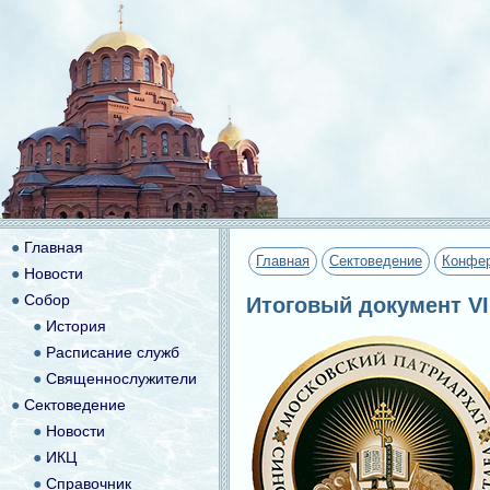
●
Главная
Главная
Сектоведение
Конфе
●
Новости
●
Собор
Итоговый документ V
●
История
●
Расписание служб
●
Священнослужители
●
Сектоведение
●
Новости
●
ИКЦ
●
Справочник