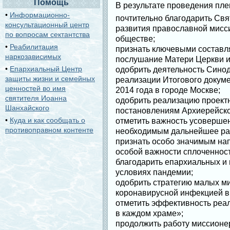
Помощь
В результате проведения пле
•
Информационно-
почтительно благодарить Свя
консультационный центр
развития православной мисс
по вопросам сектантства
обществе;
•
Реабилитация
признать ключевыми составл
наркозависимых
послушание Матери Церкви и
•
Епархиальный Центр
одобрить деятельность Синод
защиты жизни и семейных
реализации Итогового докум
ценностей во имя
2014 года в городе Москве;
святителя Иоанна
одобрить реализацию проектн
Шанхайского
постановлениям Архиерейског
•
Куда и как сообщать о
отметить важность усоверше
противоправном контенте
необходимым дальнейшее разв
признать особо значимым на
особой важности сплоченнос
благодарить епархиальных и 
условиях пандемии;
одобрить стратегию малых м
коронавирусной инфекцией в
отметить эффективность реа
в каждом храме»;
продолжить работу миссионе