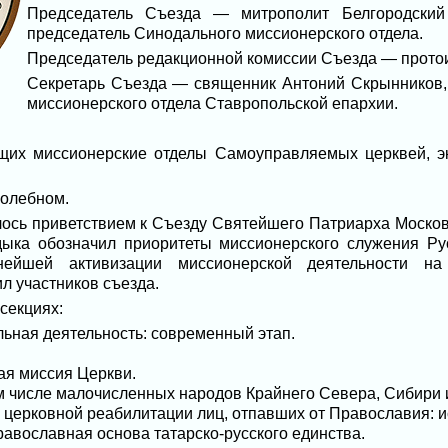
Председатель Съезда — митрополит Белгородский
председатель Синодального миссионерского отдела.
Председатель редакционной комиссии Съезда — прото
Секретарь Съезда — священник Антоний Скрынников, 
миссионерского отдела Ставропольской епархии.
ющих миссионерские отделы Самоуправляемых церквей, эк
молебном.
ось приветствием к Съезду Святейшего Патриарха Московс
ыка обозначил приоритеты миссионерского служения Ру
нейшей активизации миссионерской деятельности на
л участников съезда.
секциях:
льная деятельность: современный этап.
я миссия Церкви.
м числе малочисленных народов Крайнего Севера, Сибири 
 церковной реабилитации лиц, отпавших от Православия: и
равославная основа татарско-русского единства.