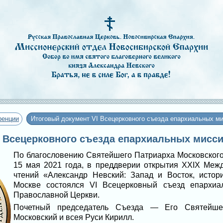
ренции
Итоговый документ VI Всецерковного съезда епархиальных м
I Всецерковного съезда епархиальных мисс
По благословению Святейшего Патриарха Московского 
15 мая 2021 года, в преддверии открытия XXIX Меж
чтений «Александр Невский: Запад и Восток, истори
Москве состоялся VI Всецерковный съезд епархиа
Православной Церкви.
Почетный председатель Съезда — Его Святейше
Московский и всея Руси Кирилл.