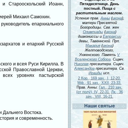
 и Старооскольский Иоанн,
Пятидесятнице. День
постный.
Пища с
растительным маслом.
иерей Михаил Самохин.
Успение прав.
Анны
(
икона
),
матери Пресвятой
руководитель епархиального
Богородицы. Свв. жен
Олимпиады
(
икона
)
диакониссы и
Евпраксии
девы, Тавеннской. Прп.
зархатов и епархий Русской
Макария
(
икона
)
Желтоводского,
Унженского. Память
V
Вселенского Собора
. Сщмч.
кого и всея Руси Кирилла. В
Николая
пресвитера. Сщмч.
Александра
пресвитера. Св.
сской Православной Церкви,
Ираиды
исп.
 всех уровнях пастырской
2 Кор., 169 зач., I, 12-20.
Мф., 91 зач., XXII, 23-33.
Прав. Анны:
Гал., 210 зач.
(от полу́), IV, 22-31.
Лк., 36
зач., VIII, 16-21.
Наши святые
и Дальнего Востока.
стория и современность.