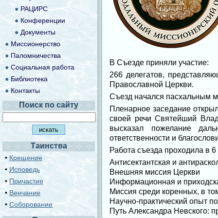
●
РАЦИРС
●
Конференции
●
Документы
●
Миссионерство
●
Паломничества
В Съезде приняли участие:
●
Социальная работа
266 делегатов, представля
●
Библиотека
Православной Церкви.
●
Контакты
Съезд начался пасхальным 
Поиск по сайту
Пленарное заседание открыл
своей речи Святейший Влад
высказал пожелание даль
ответственности и благослови
Таинства
Работа съезда проходила в 6 
•
Крещение
Антисектантская и антираско
•
Исповедь
Внешняя миссия Церкви
•
Причастие
Информационная и приходска
Миссия среди коренных, в то
•
Венчание
Научно-практический опыт по
•
Соборование
Путь Александра Невского: п