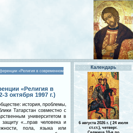
Календарь
нференции «Религия в современном
ренции «Религия в
3 октября 1997 г.)
бществе: история, проблемы,
лики Татарстан совместно с
арственным университетом в
защиту «...прав человека и
6 августа 2026 г. ( 24 июля
ст.ст.), четверг.
жности, пола, языка или
Седмица 10-я по