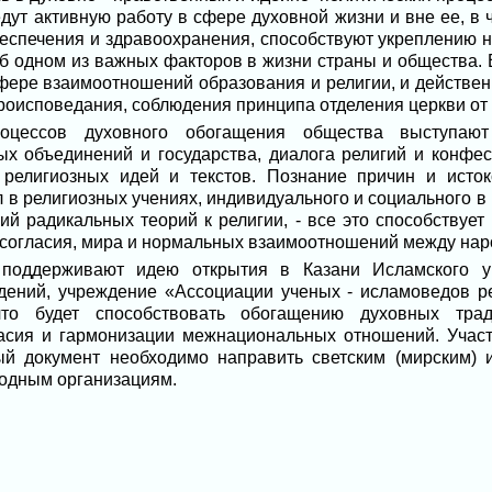
ут активную работу в сфере духовной жизни и вне ее, в ч
беспечения и здравоохранения, способствуют укреплению н
б одном из важных факторов в жизни страны и общества. 
сфере взаимоотношений образования и религии, и действе
роисповедания, соблюдения принципа отделения церкви от 
цессов духовного обогащения общества выступают
х объединений и государства, диалога религий и конфес
 религиозных идей и текстов. Познание причин и исток
 в религиозных учениях, индивидуального и социального в
ий радикальных теорий к религии, - все это способствует
согласия, мира и нормальных взаимоотношений между на
 поддерживают идею открытия в Казани Исламского у
дений, учреждение «Ассоциации ученых - исламоведов р
то будет способствовать обогащению духовных трад
асия и гармонизации межнациональных отношений. Учас
вый документ необходимо направить светским (мирским) 
родным организациям.