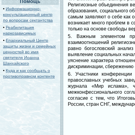
Помощь
Религиозные объединения вед
•
Информационно-
образования, социального о
консультационный центр
самым заявляют о себе как о
по вопросам сектантства
возникает много проблем в 
•
Реабилитация
только на основе свободы ве
наркозависимых
5. Важным элементом про
•
Епархиальный Центр
взаимоотношений религиозны
защиты жизни и семейных
равно богословский анализ
ценностей во имя
выявление социальных начал
святителя Иоанна
уяснение характера отношен
Шанхайского
дискриминации, сбережению 
•
Куда и как сообщать о
6. Участники конференции
противоправном контенте
православных учебных заве
журнала «Мир ислама», ч
межконфессионального согл
согласие с тем, что Итого
России, стран СНГ, междуна