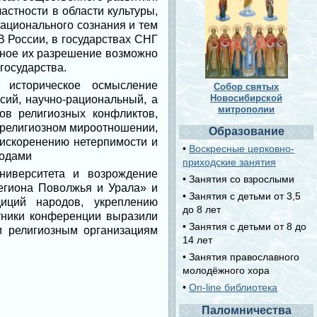
астности в области культуры,
ационального сознания и тем
В России, в государствах СНГ
нное их разрешение возможно
государства.
 историческое осмысление
Собор святых
Новосибирской
сий, научно-рациональный, а
митрополии
ов религиозных конфликтов,
 религиозном мироотношении,
Образование
 искоренению нетерпимости и
•
Воскресные церковно-
родами
приходские занятия
ниверситета и возрождение
• Занятия со взрослыми
егиона Поволжья и Урала» и
• Занятия с детьми от 3,5
иций народов, укреплению
до 8 лет
тники конференции выразили
• Занятия с детьми от 8 до
и религиозным организациям
14 лет
• Занятия православного
молодёжного хора
•
On-line библиотека
Паломничества