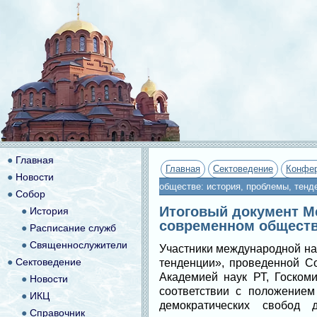
●
Главная
Главная
Сектоведение
Конфе
●
Новости
обществе: история, проблемы, тенден
●
Собор
Итоговый документ М
●
История
современном обществе:
●
Расписание служб
●
Священнослужители
Участники международной на
●
Сектоведение
тенденции», проведенной С
Академией наук РТ, Госком
●
Новости
соответствии с положением
●
ИКЦ
демократических свобод
●
Справочник