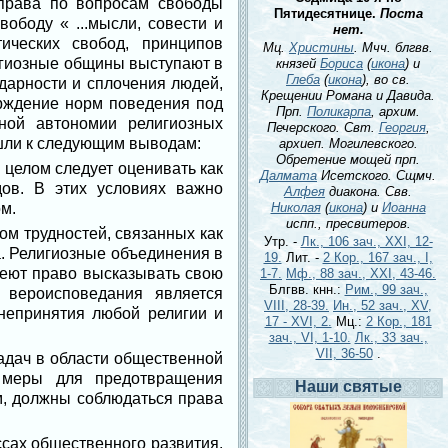
права по вопросам свободы
Пятидесятнице.
Поста
ободу « ...мысли, совести и
нет.
ических свобод, принципов
Мц.
Христины
. Мчч. блгвв.
лигиозные общины выступают в
князей
Бориса
(
икона
) и
Глеба
(
икона
), во св.
дарности и сплочения людей,
Крещении Романа и Давида.
ерждение норм поведения под
Прп.
Поликарпа
, архим.
ной автономии религиозных
Печерского. Свт.
Георгия
,
ишли к следующим выводам:
архиеп. Могилевского.
Обретение мощей прп.
 целом следует оценивать как
Далмата
Исетского. Сщмч.
дов. В этих условиях важно
Алфея
диакона. Свв.
м.
Николая
(
икона
) и
Иоанна
испп., пресвитеров.
ом трудностей, связанных как
Утр. -
Лк., 106 зач., XXI, 12-
а. Религиозные объединения в
19.
Лит. -
2 Кор., 167 зач., I,
меют право высказывать свою
1-7.
Мф., 88 зач., XXI, 43-46.
Блгвв. кнн.:
Рим., 99 зач.,
вероисповедания является
VIII, 28-39.
Ин., 52 зач., XV,
непринятия любой религии и
17 - XVI, 2.
Мц.:
2 Кор., 181
зач., VI, 1-10.
Лк., 33 зач.,
VII, 36-50
.
задач в области общественной
ь меры для предотвращения
Наши святые
м, должны соблюдаться права
ссах общественного развития.