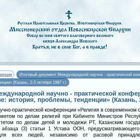
ренции
Итоговый документ Международной научно - практической ко
ции» (Казань, 2-3 октября 1997 г.)
еждународной научно - практической конфе
 история, проблемы, тенденции» (Казань, 2-
учно-практической конференции «Религия в современном о
оветом по делам религий при Кабинете Министров Респуб
итетом по делам детей и молодежи РТ, Казанским госуд
 абзаца (3) статьи 1 Устава ООН, предусматривающего 
 для всех людей, независимо от расовой принадле