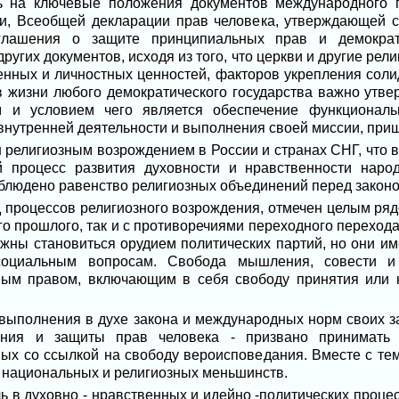
сь на ключевые положения документов международного 
и, Всеобщей декларации прав человека, утверждающей св
оглашения о защите принципиальных прав и демократ
других документов, исходя из того, что церкви и другие ре
енных и личностных ценностей, факторов укрепления соли
в жизни любого демократического государства важно утв
ом и условием чего является обеспечение функциональ
 внутренней деятельности и выполнения своей миссии, пр
н религиозным возрождением в России и странах СНГ, что в
 процесс развития духовности и нравственности наро
облюдено равенство религиозных объединений перед законо
од процессов религиозного возрождения, отмечен целым ряд
о прошлого, так и с противоречиями переходного переход
олжны становиться орудием политических партий, но они и
социальным вопросам. Свобода мышления, совести и 
ым правом, включающим в себя свободу принятия или 
х выполнения в духе закона и международных норм своих 
нения и защиты прав человека - призвано принимат
ых со ссылкой на свободу вероисповедания. Вместе с те
 национальных и религиозных меньшинств.
ль в духовно - нравственных и идейно -политических проце