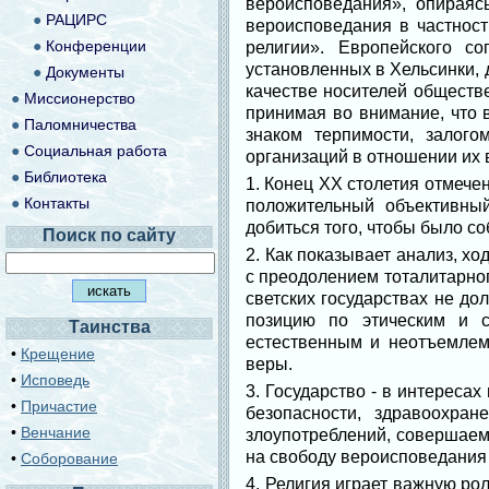
вероисповедания», опирая
●
РАЦИРС
вероисповедания в частност
●
Конференции
религии». Европейского с
установленных в Хельсинки, 
●
Документы
качестве носителей обществ
●
Миссионерство
принимая во внимание, что 
●
Паломничества
знаком терпимости, залог
●
Социальная работа
организаций в отношении их
●
Библиотека
1. Конец XX столетия отмече
●
Контакты
положительный объективный
добиться того, чтобы было с
Поиск по сайту
2. Как показывает анализ, х
с преодолением тоталитарног
светских государствах не д
позицию по этическим и 
Таинства
естественным и неотъемлем
•
Крещение
веры.
•
Исповедь
3. Государство - в интереса
•
Причастие
безопасности, здравоохра
•
Венчание
злоупотреблений, совершаем
на свободу вероисповедания
•
Соборование
4. Религия играет важную ро