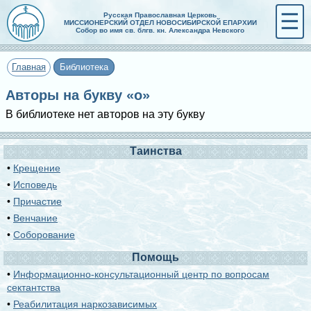
☰
Русская Православная Церковь
МИССИОНЕРСКИЙ ОТДЕЛ НОВОСИБИРСКОЙ ЕПАРХИИ
Собор во имя св. блгв. кн. Александра Невского
Главная
Библиотека
Авторы на букву «о»
В библиотеке нет авторов на эту букву
Таинства
•
Крещение
•
Исповедь
•
Причастие
•
Венчание
•
Соборование
Помощь
•
Информационно-консультационный центр по вопросам
сектантства
•
Реабилитация наркозависимых