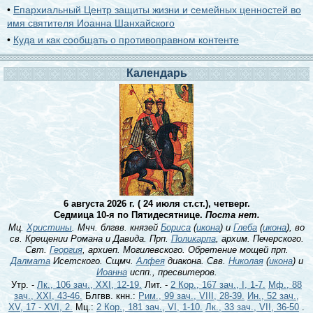
•
Епархиальный Центр защиты жизни и семейных ценностей во
имя святителя Иоанна Шанхайского
•
Куда и как сообщать о противоправном контенте
Календарь
6 августа 2026 г. ( 24 июля ст.ст.), четверг.
Седмица 10-я по Пятидесятнице.
Поста нет.
Мц.
Христины
. Мчч. блгвв. князей
Бориса
(
икона
) и
Глеба
(
икона
), во
св. Крещении Романа и Давида. Прп.
Поликарпа
, архим. Печерского.
Свт.
Георгия
, архиеп. Могилевского. Обретение мощей прп.
Далмата
Исетского. Сщмч.
Алфея
диакона. Свв.
Николая
(
икона
) и
Иоанна
испп., пресвитеров.
Утр. -
Лк., 106 зач., XXI, 12-19.
Лит. -
2 Кор., 167 зач., I, 1-7.
Мф., 88
зач., XXI, 43-46.
Блгвв. кнн.:
Рим., 99 зач., VIII, 28-39.
Ин., 52 зач.,
XV, 17 - XVI, 2.
Мц.:
2 Кор., 181 зач., VI, 1-10.
Лк., 33 зач., VII, 36-50
.