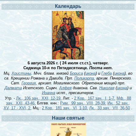
Календарь
6 августа 2026 г. ( 24 июля ст.ст.), четверг.
Седмица 10-я по Пятидесятнице.
Поста нет.
Мц.
Христины
. Мчч. блгвв. князей
Бориса
(
икона
) и
Глеба
(
икона
), во
св. Крещении Романа и Давида. Прп.
Поликарпа
, архим. Печерского.
Свт.
Георгия
, архиеп. Могилевского. Обретение мощей прп.
Далмата
Исетского. Сщмч.
Алфея
диакона. Свв.
Николая
(
икона
) и
Иоанна
испп., пресвитеров.
Утр. -
Лк., 106 зач., XXI, 12-19.
Лит. -
2 Кор., 167 зач., I, 1-7.
Мф., 88
зач., XXI, 43-46.
Блгвв. кнн.:
Рим., 99 зач., VIII, 28-39.
Ин., 52 зач.,
XV, 17 - XVI, 2.
Мц.:
2 Кор., 181 зач., VI, 1-10.
Лк., 33 зач., VII, 36-50
.
Наши святые