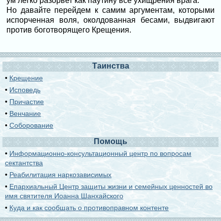
ум легко разорвет как паутину все ухищрения врага.
Но давайте перейдем к самим аргументам, которыми
испорченная воля, околдованная бесами, выдвигают
против боготворящего Крещения.
Таинства
•
Крещение
•
Исповедь
•
Причастие
•
Венчание
•
Соборование
Помощь
•
Информационно-консультационный центр по вопросам
сектантства
•
Реабилитация наркозависимых
•
Епархиальный Центр защиты жизни и семейных ценностей во
имя святителя Иоанна Шанхайского
•
Куда и как сообщать о противоправном контенте