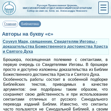
☰
Русская Православная Церковь
МИССИОНЕРСКИЙ ОТДЕЛ НОВОСИБИРСКОЙ ЕПАРХИИ
Собор во имя св. блгв. кн. Александра Невского
Главная
Библиотека
Авторы на букву «с»
Соукуп Марк, священник. Свидетелям Иеговы -
доказательства Божественного достоинства Христа
и Святого Духа
Брошюра, посвященная полемике с сектантами, в
первую очередь со Свидетелями Иеговы. В брошюре
просто и доступно изложены доказательства из Библии
Божественного достоинства Христа и Святого Духа.
Особенность работы состоит в особенной подборке
Библейских текстов, приводимых в качестве
аргументов: они подобраны таким образом, что
сохраняют свою действенность и при использовании
сектантами отличных от русского Синодального
перевода изданий Библии. Известно, что сектанты
часто пользуются не Синодальной Библией, а своим