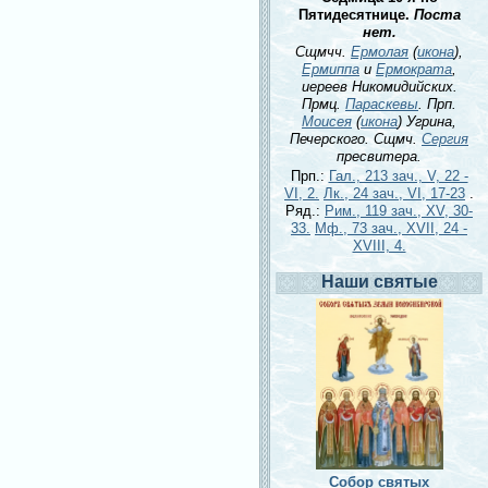
Пятидесятнице.
Поста
нет.
Сщмчч.
Ермолая
(
икона
),
Ермиппа
и
Ермократа
,
иереев Никомидийских.
Прмц.
Параскевы
. Прп.
Моисея
(
икона
) Угрина,
Печерского. Сщмч.
Сергия
пресвитера.
Прп.:
Гал., 213 зач., V, 22 -
VI, 2.
Лк., 24 зач., VI, 17-23
.
Ряд.:
Рим., 119 зач., XV, 30-
33.
Мф., 73 зач., XVII, 24 -
XVIII, 4.
Наши святые
Собор святых