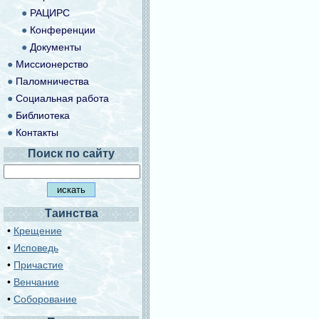
●
РАЦИРС
●
Конференции
●
Документы
●
Миссионерство
●
Паломничества
●
Социальная работа
●
Библиотека
●
Контакты
Поиск по сайту
Таинства
•
Крещение
•
Исповедь
•
Причастие
•
Венчание
•
Соборование