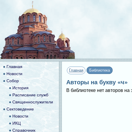
●
Главная
Главная
Библиотека
●
Новости
●
Собор
Авторы на букву «ч»
●
История
В библиотеке нет авторов на 
●
Расписание служб
●
Священнослужители
●
Сектоведение
●
Новости
●
ИКЦ
●
Справочник