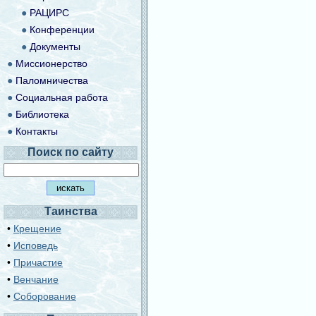
●
РАЦИРС
●
Конференции
●
Документы
●
Миссионерство
●
Паломничества
●
Социальная работа
●
Библиотека
●
Контакты
Поиск по сайту
Таинства
•
Крещение
•
Исповедь
•
Причастие
•
Венчание
•
Соборование