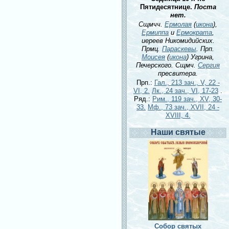
Пятидесятнице.
Поста
нет.
Сщмчч.
Ермолая
(
икона
),
Ермиппа
и
Ермократа
,
иереев Никомидийских.
Прмц.
Параскевы
. Прп.
Моисея
(
икона
) Угрина,
Печерского. Сщмч.
Сергия
пресвитера.
Прп.:
Гал., 213 зач., V, 22 -
VI, 2.
Лк., 24 зач., VI, 17-23
.
Ряд.:
Рим., 119 зач., XV, 30-
33.
Мф., 73 зач., XVII, 24 -
XVIII, 4.
Наши святые
Собор святых