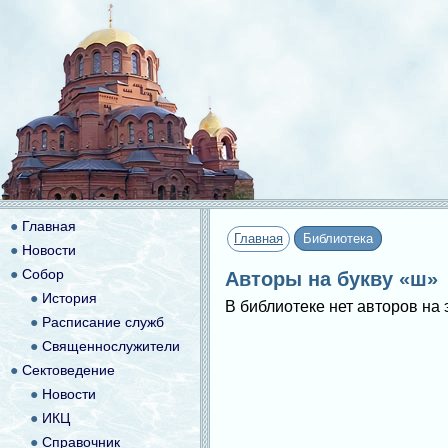
●
Главная
Главная
Библиотека
●
Новости
●
Собор
Авторы на букву «ш»
●
История
В библиотеке нет авторов на 
●
Расписание служб
●
Священнослужители
●
Сектоведение
●
Новости
●
ИКЦ
●
Справочник