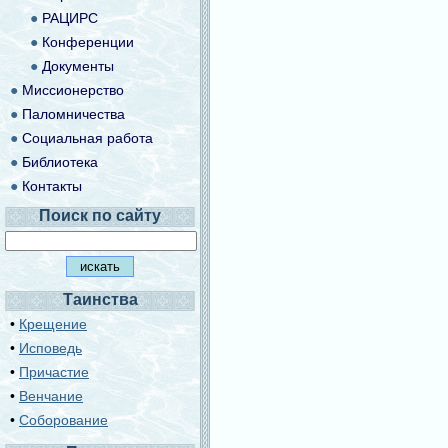
●
РАЦИРС
●
Конференции
●
Документы
●
Миссионерство
●
Паломничества
●
Социальная работа
●
Библиотека
●
Контакты
Поиск по сайту
Таинства
•
Крещение
•
Исповедь
•
Причастие
•
Венчание
•
Соборование