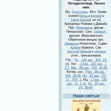
Пятидесятнице.
Поста
нет.
Мц.
Христины
. Мчч. блгвв.
князей
Бориса
(
икона
) и
Глеба
(
икона
), во св.
Крещении Романа и Давида.
Прп.
Поликарпа
, архим.
Печерского. Свт.
Георгия
,
архиеп. Могилевского.
Обретение мощей прп.
Далмата
Исетского. Сщмч.
Алфея
диакона. Свв.
Николая
(
икона
) и
Иоанна
испп., пресвитеров.
Утр. -
Лк., 106 зач., XXI, 12-
19.
Лит. -
2 Кор., 167 зач., I,
1-7.
Мф., 88 зач., XXI, 43-46.
Блгвв. кнн.:
Рим., 99 зач.,
VIII, 28-39.
Ин., 52 зач., XV,
17 - XVI, 2.
Мц.:
2 Кор., 181
зач., VI, 1-10.
Лк., 33 зач.,
VII, 36-50
.
Наши святые