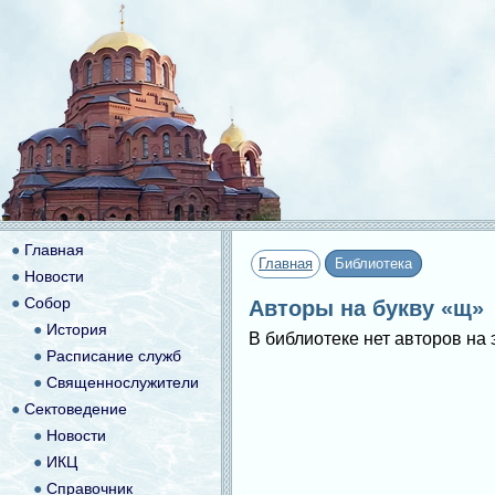
●
Главная
Главная
Библиотека
●
Новости
●
Собор
Авторы на букву «щ»
●
История
В библиотеке нет авторов на 
●
Расписание служб
●
Священнослужители
●
Сектоведение
●
Новости
●
ИКЦ
●
Справочник