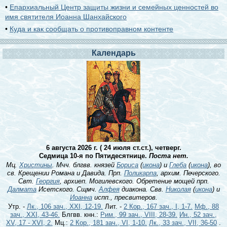
•
Епархиальный Центр защиты жизни и семейных ценностей во
имя святителя Иоанна Шанхайского
•
Куда и как сообщать о противоправном контенте
Календарь
6 августа 2026 г. ( 24 июля ст.ст.), четверг.
Седмица 10-я по Пятидесятнице.
Поста нет.
Мц.
Христины
. Мчч. блгвв. князей
Бориса
(
икона
) и
Глеба
(
икона
), во
св. Крещении Романа и Давида. Прп.
Поликарпа
, архим. Печерского.
Свт.
Георгия
, архиеп. Могилевского. Обретение мощей прп.
Далмата
Исетского. Сщмч.
Алфея
диакона. Свв.
Николая
(
икона
) и
Иоанна
испп., пресвитеров.
Утр. -
Лк., 106 зач., XXI, 12-19.
Лит. -
2 Кор., 167 зач., I, 1-7.
Мф., 88
зач., XXI, 43-46.
Блгвв. кнн.:
Рим., 99 зач., VIII, 28-39.
Ин., 52 зач.,
XV, 17 - XVI, 2.
Мц.:
2 Кор., 181 зач., VI, 1-10.
Лк., 33 зач., VII, 36-50
.