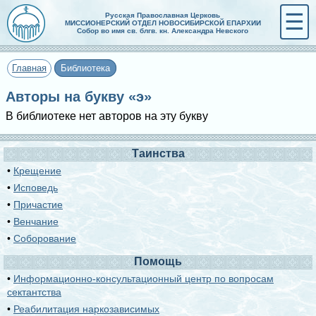
☰
Русская Православная Церковь
МИССИОНЕРСКИЙ ОТДЕЛ НОВОСИБИРСКОЙ ЕПАРХИИ
Собор во имя св. блгв. кн. Александра Невского
Главная
Библиотека
Авторы на букву «э»
В библиотеке нет авторов на эту букву
Таинства
•
Крещение
•
Исповедь
•
Причастие
•
Венчание
•
Соборование
Помощь
•
Информационно-консультационный центр по вопросам
сектантства
•
Реабилитация наркозависимых