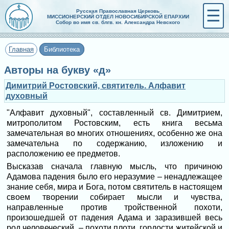
☰
Русская Православная Церковь
МИССИОНЕРСКИЙ ОТДЕЛ НОВОСИБИРСКОЙ ЕПАРХИИ
Собор во имя св. блгв. кн. Александра Невского
Главная
Библиотека
Авторы на букву «д»
Димитрий Ростовский, святитель. Алфавит
духовный
"Алфавит духовный", составленный св. Димитрием,
митрополитом Ростовским, есть книга весьма
замечательная во многих отношениях, особенно же она
замечательна по содержанию, изложению и
расположению ее предметов.
Высказав сначала главную мысль, что причиною
Адамова падения было его неразумие – ненадлежащее
знание себя, мира и Бога, потом святитель в настоящем
своем творении собирает мысли и чувства,
направленные против тройственной похоти,
произошедшей от падения Адама и заразившей весь
род человеческий, – похоти плоти, гордости житейской и