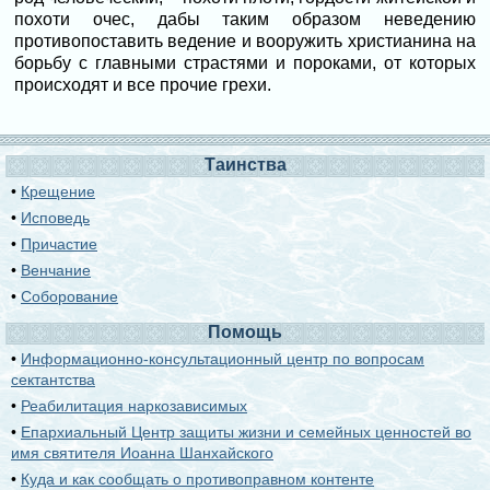
похоти очес, дабы таким образом неведению
противопоставить ведение и вооружить христианина на
борьбу с главными страстями и пороками, от которых
происходят и все прочие грехи.
Таинства
•
Крещение
•
Исповедь
•
Причастие
•
Венчание
•
Соборование
Помощь
•
Информационно-консультационный центр по вопросам
сектантства
•
Реабилитация наркозависимых
•
Епархиальный Центр защиты жизни и семейных ценностей во
имя святителя Иоанна Шанхайского
•
Куда и как сообщать о противоправном контенте