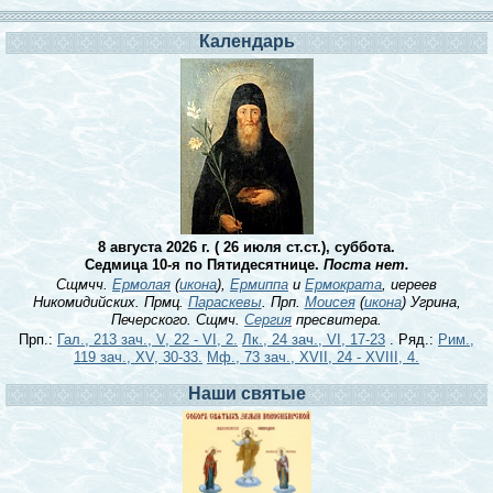
Календарь
8 августа 2026 г. ( 26 июля ст.ст.), суббота.
Седмица 10-я по Пятидесятнице.
Поста нет.
Сщмчч.
Ермолая
(
икона
),
Ермиппа
и
Ермократа
, иереев
Никомидийских. Прмц.
Параскевы
. Прп.
Моисея
(
икона
) Угрина,
Печерского. Сщмч.
Сергия
пресвитера.
Прп.:
Гал., 213 зач., V, 22 - VI, 2.
Лк., 24 зач., VI, 17-23
. Ряд.:
Рим.,
119 зач., XV, 30-33.
Мф., 73 зач., XVII, 24 - XVIII, 4.
Наши святые