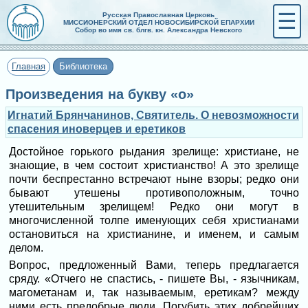
☰
Русская Православная Церковь
МИССИОНЕРСКИЙ ОТДЕЛ НОВОСИБИРСКОЙ ЕПАРХИИ
Собор во имя св. блгв. кн. Александра Невского
Главная
Библиотека
Произведения на букву «о»
Игнатий Брянчанинов, Святитель. О невозможности
спасения иноверцев и еретиков
Достойное горького рыдания зрелище: христиане, не
знающие, в чем состоит христианство! А это зрелище
почти беспрестанно встречают ныне взоры; редко они
бывают утешены противоположным, точно
утешительным зрелищем! Редко они могут в
многочисленной толпе именующих себя христианами
остановиться на христианине, и именем, и самым
делом.
Вопрос, предложенный Вами, теперь предлагается
сряду. «Отчего не спастись, - пишете Вы, - язычникам,
магометанам и, так называемым, еретикам? между
ними есть предобрые люди. Погубить этих добрейших