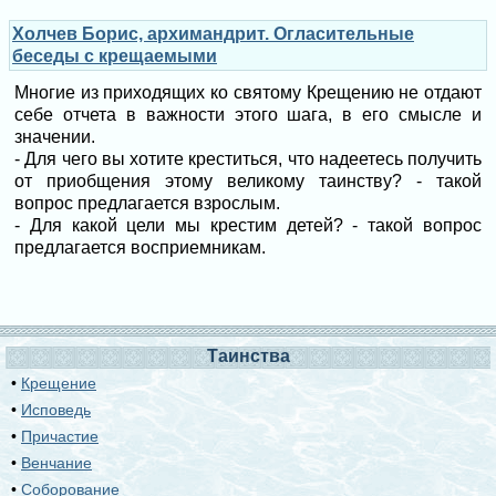
Холчев Борис, архимандрит. Огласительные
беседы с крещаемыми
Многие из приходящих ко святому Крещению не отдают
себе отчета в важности этого шага, в его смысле и
значении.
- Для чего вы хотите креститься, что надеетесь получить
от приобщения этому великому таинству? - такой
вопрос предлагается взрослым.
- Для какой цели мы крестим детей? - такой вопрос
предлагается восприемникам.
Таинства
•
Крещение
•
Исповедь
•
Причастие
•
Венчание
•
Соборование