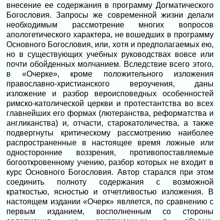
внесение ее содержания в программу Догматического
Богословия. Запросы же современной жизни делали
необходимым рассмотрение многих вопросов
апологетического характера, не вошедших в программу
Основного Богословия, или, хотя и предполагаемых ею,
но в существующих учебных руководствах вовсе или
почти обойденных молчанием. Вследствие всего этого,
в «Очерке», кроме положительного изложения
православно-христианского вероучения, даны
изложение и разбор вероисповедных особенностей
римско-католической церкви и протестантства во всех
главнейших его формах (лютеранства, реформатства и
англиканства) и, отчасти, старокатоличества, а также
подвергнуты критическому раccмотрению наиболее
распространенные в настоящее время ложные или
односторонние воззрения, противопоставляемые
богооткровенному учению, разбор которых не входит в
курс Основного Богословия. Автор старался при этом
соединить полноту содержания с возможной
краткостью, ясностью и отчетливостью изложения. В
настоящем издании «Очерк» является, по сравнению с
первым изданием, восполненным со стороны