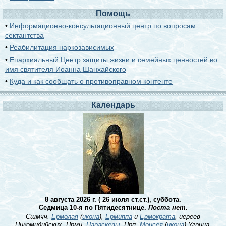
Помощь
•
Информационно-консультационный центр по вопросам
сектантства
•
Реабилитация наркозависимых
•
Епархиальный Центр защиты жизни и семейных ценностей во
имя святителя Иоанна Шанхайского
•
Куда и как сообщать о противоправном контенте
Календарь
8 августа 2026 г. ( 26 июля ст.ст.), суббота.
Седмица 10-я по Пятидесятнице.
Поста нет.
Сщмчч.
Ермолая
(
икона
),
Ермиппа
и
Ермократа
, иереев
Никомидийских. Прмц.
Параскевы
. Прп.
Моисея
(
икона
) Угрина,