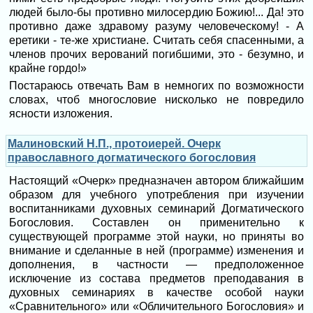
людей было-бы противно милосердию Божию!... Да! это
противно даже здравому разуму человеческому! - А
еретики - те-же христиане. Считать себя спасенными, а
членов прочих верований погибшими, это - безумно, и
крайне гордо!»
Постараюсь отвечать Вам в немногих по возможности
словах, чтоб многословие нисколько не повредило
ясности изложения.
Малиновский Н.П., протоиерей. Очерк
православного догматического богословия
Настоящий «Очерк» предназначен автором ближайшим
образом для учебного употребления при изучении
воспитанниками духовных семинарий Догматического
Богословия. Составлен он применительно к
существующей программе этой науки, но приняты во
внимание и сделанные в ней (программе) изменения и
дополнения, в частности — предположенное
исключение из состава предметов преподавания в
духовных семинариях в качестве особой науки
«Сравнительного» или «Обличительного Богословия» и