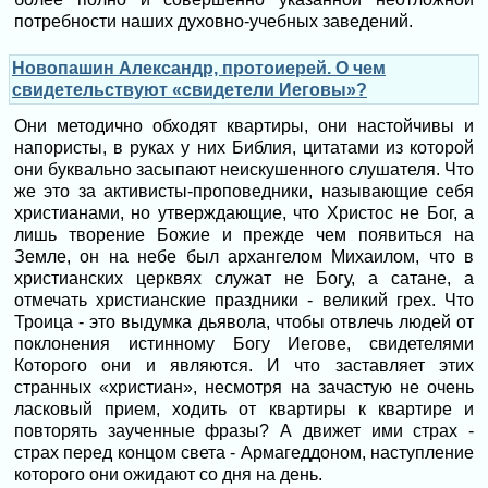
потребности наших духовно-учебных заведений.
Новопашин Александр, протоиерей. О чем
свидетельствуют «свидетели Иеговы»?
Они методично обходят квартиры, они настойчивы и
напористы, в руках у них Библия, цитатами из которой
они буквально засыпают неискушенного слушателя. Что
же это за активисты-проповедники, называющие себя
христианами, но утверждающие, что Христос не Бог, а
лишь творение Божие и прежде чем появиться на
Земле, он на небе был архангелом Михаилом, что в
христианских церквях служат не Богу, а сатане, а
отмечать христианские праздники - великий грех. Что
Троица - это выдумка дьявола, чтобы отвлечь людей от
поклонения истинному Богу Иегове, свидетелями
Которого они и являются. И что заставляет этих
странных «христиан», несмотря на зачастую не очень
ласковый прием, ходить от квартиры к квартире и
повторять заученные фразы? А движет ими страх -
страх перед концом света - Армагеддоном, наступление
которого они ожидают со дня на день.