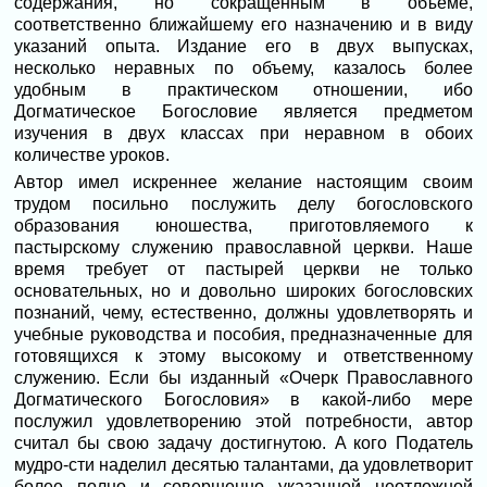
содержания, но сокращенным в объеме,
соответственно ближайшему его назначению и в виду
указаний опыта. Издание его в двух выпусках,
несколько неравных по объему, казалось более
удобным в практическом отношении, ибо
Догматическое Богословие является предметом
изучения в двух классах при неравном в обоих
количестве уроков.
Автор имел искреннее желание настоящим своим
трудом посильно послужить делу богословского
образования юношества, приготовляемого к
пастырскому служению православной церкви. Наше
время требует от пастырей церкви не только
основательных, но и довольно широких богословских
познаний, чему, естественно, должны удовлетворять и
учебные руководства и пособия, предназначенные для
готовящихся к этому высокому и ответственному
служению. Если бы изданный «Очерк Православного
Догматического Богословия» в какой-либо мере
послужил удовлетворению этой потребности, автор
считал бы свою задачу достигнутою. Α кого Податель
мудро-сти наделил десятью талантами, да удовлетворит
более полно и совершенно указанной неотложной