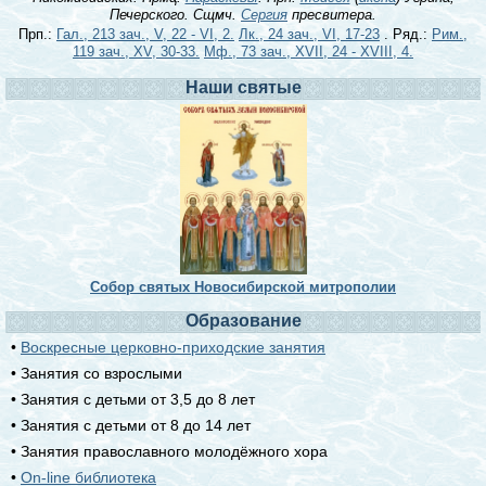
Печерского. Сщмч.
Сергия
пресвитера.
Прп.:
Гал., 213 зач., V, 22 - VI, 2.
Лк., 24 зач., VI, 17-23
. Ряд.:
Рим.,
119 зач., XV, 30-33.
Мф., 73 зач., XVII, 24 - XVIII, 4.
Наши святые
Собор святых Новосибирской митрополии
Образование
•
Воскресные церковно-приходские занятия
• Занятия со взрослыми
• Занятия с детьми от 3,5 до 8 лет
• Занятия с детьми от 8 до 14 лет
• Занятия православного молодёжного хора
•
On-line библиотека