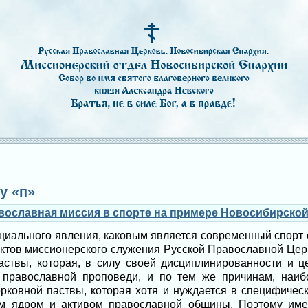
у «п»
авославная миссия в спорте на примере Новосибирско
циального явления, каковым является современный спорт о
ектов миссионерского служения Русской Православной Цер
паствы, которая, в силу своей дисциплинированности и ц
 православной проповеди, и по тем же причинам, наиб
церковной паствы, которая хотя и нуждается в специфичес
ким ядром и активом православной общины. Поэтому име