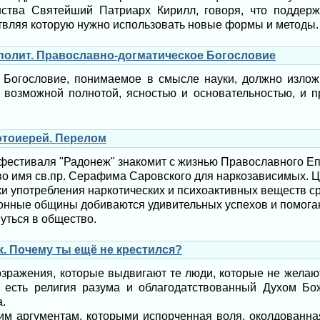
ства Святейший Патриарх Кирилл, говоря, что поддерж
твляя которую нужно использовать новые формы и методы.
ополит. Православно-догматическое Богословие
 Богословие, понимаемое в смысле науки, должно излож
 возможной полнотой, ясностью и основательностью, и п
отоиерей. Перелом
фестиваля "Радонеж" знакомит с жизнью Православного Е
во имя св.пр. Серафима Саровского для наркозависимых. Ц
ки употребления наркотических и психоактивных веществ с
нные общины добиваются удивительных успехов и помог
уться в общество.
. Почему ты ещё не крестился?
озражения, которые выдвигают те люди, которые не желаю
 есть религия разума и облагодатствованный Духом Бо
.
им аргументам, которыми испорченная воля, околдованна