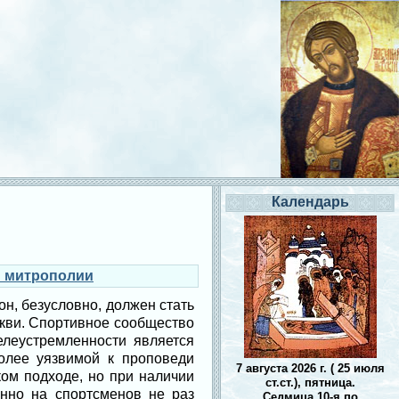
Календарь
й митрополии
н, безусловно, должен стать
кви. Спортивное сообщество
елеустремленности является
олее уязвимой к проповеди
7 августа 2026 г. ( 25 июля
ком подходе, но при наличии
ст.ст.), пятница.
нно на спортсменов не раз
Седмица 10-я по