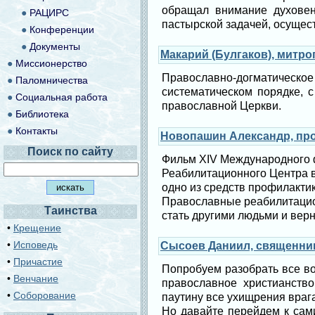
обращал внимание духовен
●
РАЦИРС
пастырской задачей, осущес
●
Конференции
●
Документы
Макарий (Булгаков), митр
●
Миссионерство
Православно-догматическое
●
Паломничества
систематическом порядке, с
●
Социальная работа
православной Церкви.
●
Библиотека
●
Контакты
Новопашин Александр, пр
Поиск по сайту
Фильм XIV Международного 
Реабилитацион­ного Центра 
одно из средств профилакти
Православные реабилитацио
Таинства
стать другими людьми и верн
•
Крещение
•
Исповедь
Сысоев Даниил, священник
•
Причастие
Попробуем разобрать все в
•
Венчание
православное христианство
•
Соборование
паутину все ухищрения врага
Но давайте перейдем к сам