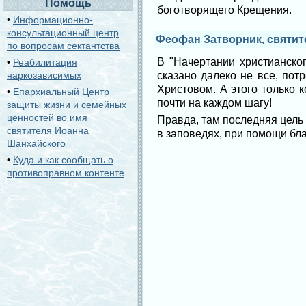
Помощь
боготворящего Крещения.
•
Информационно-
консультационный центр
Феофан Затворник, святите
по вопросам сектантства
В "Начертании христианско
•
Реабилитация
наркозависимых
сказано далеко не все, пот
Христовом. А этого только к
•
Епархиальный Центр
почти на каждом шагу!
защиты жизни и семейных
ценностей во имя
Правда, там последняя цель 
святителя Иоанна
в заповедях, при помощи бла
Шанхайского
•
Куда и как сообщать о
противоправном контенте