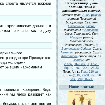
ка спорта является важной
Пятидесятнице. День
постный.
Пища с
растительным маслом.
Успение прав.
Анны
(
икона
),
матери Пресвятой
Богородицы. Свв. жен
ить христианские догматы в
Олимпиады
(
икона
)
диакониссы и
Евпраксии
ритом не иначе, как по духу
девы, Тавеннской. Прп.
Макария
(
икона
)
Желтоводского,
Унженского. Память
V
Вселенского Собора
. Сщмч.
Николая
пресвитера. Сщмч.
пархиального
Александра
пресвитера. Св.
ентр создан при Приходе как
Ираиды
исп.
реди молодежи.
2 Кор., 169 зач., I, 12-20.
ают бывшим наркоманам
Мф., 91 зач., XXII, 23-33.
Прав. Анны:
Гал., 210 зач.
(от полу́), IV, 22-31.
Лк., 36
зач., VIII, 16-21.
Наши святые
т принимать Крещение. Ведь
жиим ум легко разорвет как
я бесами, выдвигают против