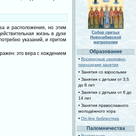
ва и расположения, но этим
Собор святых
действительная жизнь в духе
Новосибирской
 потребно указаний, и притом
митрополии
Образование
бражен: это вера с хождением
•
Воскресные церковно-
приходские занятия
• Занятия со взрослыми
• Занятия с детьми от 3,5
до 8 лет
• Занятия с детьми от 8 до
14 лет
• Занятия православного
молодёжного хора
•
On-line библиотека
Паломничества
•
Расписание