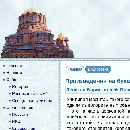
●
Главная
Главная
Библиотека
●
Новости
●
Собор
Произведения на букв
●
История
Левитан Борис, иерей. Пр
●
Расписание служб
Учитывая масштаб такого со
●
Священнослужители
одним из приоритетных объ
●
Сектоведение
– это та часть церковной 
●
Новости
наиболее восприимчивой к
●
ИКЦ
сектантской. Эта та часть 
●
Справочник
такового становится креп