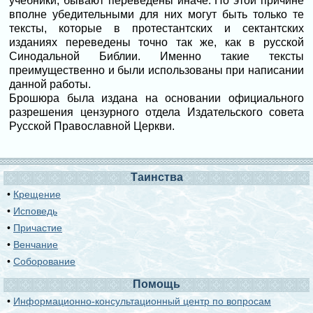
учебники, бывают переведены иначе. По этой причине
вполне убедительными для них могут быть только те
тексты, которые в протестантских и сектантских
изданиях переведены точно так же, как в русской
Синодальной Библии. Именно такие тексты
преимущественно и были использованы при написании
данной работы.
Брошюра была издана на основании официального
разрешения цензурного отдела Издательского совета
Русской Православной Церкви.
Таинства
•
Крещение
•
Исповедь
•
Причастие
•
Венчание
•
Соборование
Помощь
•
Информационно-консультационный центр по вопросам