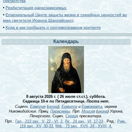
сектантства
•
Реабилитация наркозависимых
•
Епархиальный Центр защиты жизни и семейных ценностей во
имя святителя Иоанна Шанхайского
•
Куда и как сообщать о противоправном контенте
Календарь
8 августа 2026 г. ( 26 июля ст.ст.), суббота.
Седмица 10-я по Пятидесятнице.
Поста нет.
Сщмчч.
Ермолая
(
икона
),
Ермиппа
и
Ермократа
, иереев
Никомидийских. Прмц.
Параскевы
. Прп.
Моисея
(
икона
) Угрина,
Печерского. Сщмч.
Сергия
пресвитера.
Прп.:
Гал., 213 зач., V, 22 - VI, 2.
Лк., 24 зач., VI, 17-23
. Ряд.:
Рим.,
119 зач., XV, 30-33.
Мф., 73 зач., XVII, 24 - XVIII, 4.