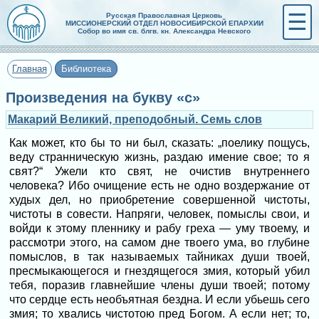
☰
Русская Православная Церковь
МИССИОНЕРСКИЙ ОТДЕЛ НОВОСИБИРСКОЙ ЕПАРХИИ
Собор во имя св. блгв. кн. Александра Невского
Главная
Библиотека
Произведения на букву «с»
Макарий Великий, преподобный. Семь слов
Как может, кто бы то ни был, сказать: „поелику пощусь,
веду странническую жизнь, раздаю имение свое; то я
свят?“ Ужели кто свят, не очистив внутреннего
человека? Ибо очищение есть не одно воздержание от
худых дел, но приобретение совершенной чистоты,
чистоты в совести. Напряги, человек, помыслы свои, и
войди к этому пленнику и рабу греха — уму твоему, и
рассмотри этого, на самом дне твоего ума, во глубине
помыслов, в так называемых тайниках души твоей,
пресмыкающегося и гнездящегося змия, который убил
тебя, поразив главнейшие члены души твоей; потому
что сердце есть необъятная бездна. И если убьешь сего
змия; то хвались чистотою пред Богом. А если нет; то,