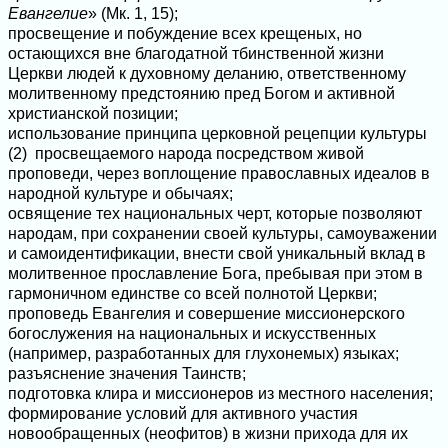
Евангелие
» (Мк. 1, 15);
просвещение и побуждение всех крещеных, но
остающихся вне благодатной тбинственной жизни
Церкви людей к духовному деланию, ответственному
молитвенному предстоянию пред Богом и активной
христианской позиции;
использование принципа церковной рецепции культуры
(2) просвещаемого народа посредством живой
проповеди, через воплощение православных идеалов в
народной культуре и обычаях;
освящение тех национальных черт, которые позволяют
народам, при сохранении своей культуры, самоуважении
и самоидентификации, внести свой уникальный вклад в
молитвенное прославление Бога, пребывая при этом в
гармоничном единстве со всей полнотой Церкви;
проповедь Евангелия и совершение миссионерского
богослужения на национальных и искусственных
(например, разработанных для глухонемых) языках;
разъяснение значения Таинств;
подготовка клира и миссионеров из местного населения;
формирование условий для активного участия
новообращенных (неофитов) в жизни прихода для их