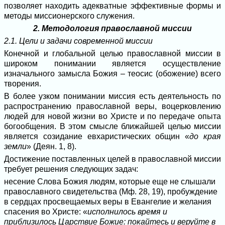
позволяет находить адекватные эффективные формы и
методы миссионерского служения.
2. Методология православной миссии
2.1. Цели и задачи современной миссии
Конечной и глобальной целью православной миссии в
широком понимании является осуществление
изначального замысла Божия – теосис (обожение) всего
творения.
В более узком понимании миссия есть деятельность по
распространению православной веры, воцерковлению
людей для новой жизни во Христе и по передаче опыта
богообщения. В этом смысле ближайшей целью миссии
является созидание евхаристических общин «
до края
земли
» (Деян. 1, 8).
Достижение поставленных целей в православной миссии
требует решения следующих задач:
несение Слова Божия людям, которые еще не слышали
православного свидетельства (Мф. 28, 19), пробуждение
в сердцах просвещаемых веры в Евангелие и желания
спасения во Христе: «
исполнилось время и
приблизилось Царствие Божие: покайтесь и веруйте в