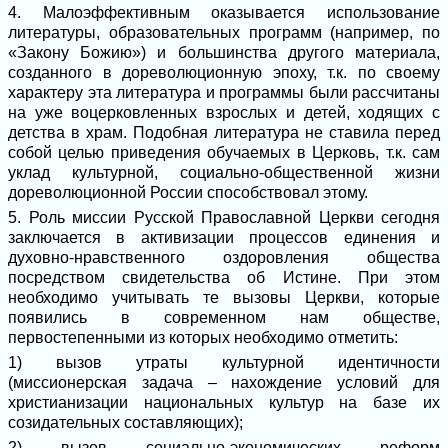
4. Малоэффективным оказывается использование
литературы, образовательных программ (например, по
«Закону Божию») и большинства другого материала,
созданного в дореволюционную эпоху, т.к. по своему
характеру эта литература и программы были рассчитаны
на уже воцерковленных взрослых и детей, ходящих с
детства в храм. Подобная литература не ставила перед
собой целью приведения обучаемых в Церковь, т.к. сам
уклад культурной, социально-общественной жизни
дореволюционной России способствовал этому.
5. Роль миссии Русской Православной Церкви сегодня
заключается в активизации процессов единения и
духовно-нравственного оздоровления общества
посредством свидетельства об Истине. При этом
необходимо учитывать те вызовы Церкви, которые
появились в современном нам обществе,
первостепенными из которых необходимо отметить:
1) вызов утраты культурной идентичности
(миссионерская задача – нахождение условий для
христианизации национальных культур на базе их
созидательных составляющих);
2) вызов социально-экономических реформ