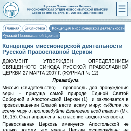
☰
Русская Православная Церковь
МИССИОНЕРСКИЙ ОТДЕЛ НОВОСИБИРСКОЙ ЕПАРХИИ
Собор во имя св. блгв. кн. Александра Невского
Главная
Библиотека
Концепция миссионерской деятельности
Русской Православной Церкви
Концепция миссионерской деятельности
Русской Православной Церкви
ДОКУМЕНТ УТВЕРЖДЕН ОПРЕДЕЛЕНИЕМ
СВЯЩЕННОГО СИНОДА РУССКОЙ ПРАВОСЛАВНОЙ
ЦЕРКВИ 27 МАРТА 2007 Г. (ЖУРНАЛ № 12)
Преамбула
Миссия (свидетельство) – проповедь для пробуждения
веры – присуща самой природе Единой Святой
Соборной и Апостольской Церкви (1) и заключается в
провозглашении Благой вести всему миру: «
Идите по
всему миру и проповедуйте Евангелие всей твари»
(Мк.
16, 15). Она направлена на спасение каждого человека.
Православная Церковь именуется Апостольской не
только потому, что члены Церкви «
утверждены на