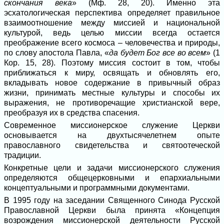
скончания века
» (Мф. 28, 20). Именно эта
эсхатологическая перспектива определяет правильное
взаимоотношение между миссией и национальной
культурой, ведь целью миссии всегда остается
преображение всего космоса – человечества и природы,
по слову апостола Павла, «
да будет Бог все во всем
» (1
Кор. 15, 28). Поэтому миссия состоит в том, чтобы
приближаться к миру, освящать и обновлять его,
вкладывать новое содержание в привычный образ
жизни, принимать местные культуры и способы их
выражения, не противоречащие христианской вере,
преобразуя их в средства спасения.
Современное миссионерское служение Церкви
основывается на двухтысячелетнем опыте
православного свидетельства и святоотеческой
традиции.
Конкретные цели и задачи миссионерского служения
определяются общецерковными и епархиальными
концептуальными и программными документами.
В 1995 году на заседании Священного Синода Русской
Православной Церкви была принята «Концепция
возрождения миссионерской деятельности Русской