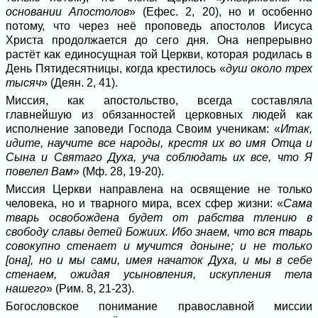
основании Апостолов
» (Ефес. 2, 20), но и особенно
потому, что через неё проповедь апостолов Иисуса
Христа продолжается до сего дня. Она непрерывно
растёт как единосущная той Церкви, которая родилась в
День Пятидесятницы, когда крестилось «
душ около трех
тысяч
» (Деян. 2, 41).
Миссия, как апостольство, всегда составляла
главнейшую из обязанностей церковных людей как
исполнение заповеди Господа Своим ученикам: «
Итак,
идите, научите все народы, крестя их во имя Отца и
Сына и Святаго Духа, уча соблюдать их все, что Я
повелел Вам
» (Мф. 28, 19-20).
Миссия Церкви направлена на освящение не только
человека, но и тварного мира, всех сфер жизни: «
Сама
тварь освобождена будет от рабства тлению в
свободу славы детей Божиих. Ибо знаем, что вся тварь
совокупно стенает и мучится доныне; и не только
[она], но и мы сами, имея начаток Духа, и мы в себе
стенаем, ожидая усыновления, искупления тела
нашего
» (Рим. 8, 21-23).
Богословское понимание православной миссии