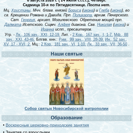
6 августа 2026 г. ( 24 июля ст.ст.), четверг.
Седмица 10-я по Пятидесятнице.
Поста нет.
Мц.
Христины
. Мчч. блгвв. князей
Бориса
(
икона
) и
Глеба
(
икона
), во
св. Крещении Романа и Давида. Прп.
Поликарпа
, архим. Печерского.
Свт.
Георгия
, архиеп. Могилевского. Обретение мощей прп.
Далмата
Исетского. Сщмч.
Алфея
диакона. Свв.
Николая
(
икона
) и
Иоанна
испп., пресвитеров.
Утр. -
Лк., 106 зач., XXI, 12-19.
Лит. -
2 Кор., 167 зач., I, 1-7.
Мф., 88
зач., XXI, 43-46.
Блгвв. кнн.:
Рим., 99 зач., VIII, 28-39.
Ин., 52 зач.,
XV, 17 - XVI, 2.
Мц.:
2 Кор., 181 зач., VI, 1-10.
Лк., 33 зач., VII, 36-50
.
Наши святые
Собор святых Новосибирской митрополии
Образование
•
Воскресные церковно-приходские занятия
• Занятия со взрослыми