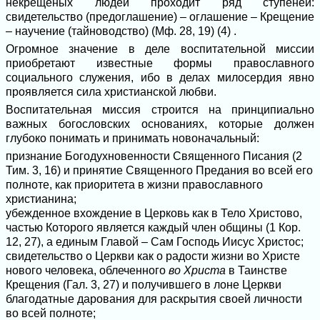
некрещеных людей проходит ряд ступеней:
свидетельство (предоглашение) – оглашение – Крещение
– научение (тайноводство) (Мф. 28, 19) (4) .
Огромное значение в деле воспитательной миссии
приобретают известные формы православного
социального служения, ибо в делах милосердия явно
проявляется сила христианской любви.
Воспитательная миссия строится на принципиально
важных богословских основаниях, которые должен
глубоко понимать и принимать новоначальный:
признание Богодухновенности Священного Писания (2
Тим. 3, 16) и принятие Священного Предания во всей его
полноте, как приоритета в жизни православного
христианина;
убежденное вхождение в Церковь как в Тело Христово,
частью Которого является каждый член общины (1 Кор.
12, 27), а единым Главой – Сам Господь Иисус Христос;
свидетельство о Церкви как о радости жизни во Христе
нового человека, облеченного
во Христа
в Таинстве
Крещения (Гал. 3, 27) и получившего в лоне Церкви
благодатные дарования для раскрытия своей личности
во всей полноте;