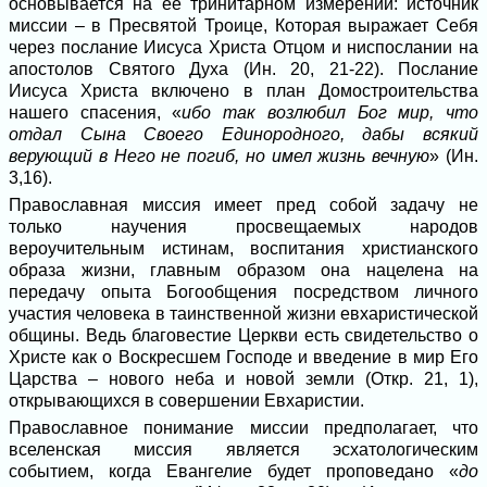
основывается на её тринитарном измерении: источник
миссии – в Пресвятой Троице, Которая выражает Себя
через послание Иисуса Христа Отцом и ниспослании на
апостолов Святого Духа (Ин. 20, 21-22). Послание
Иисуса Христа включено в план Домостроительства
нашего спасения, «
ибо так возлюбил Бог мир, что
отдал Сына Своего Единородного, дабы всякий
верующий в Него не погиб, но имел жизнь вечную
» (Ин.
3,16).
Православная миссия имеет пред собой задачу не
только научения просвещаемых народов
вероучительным истинам, воспитания христианского
образа жизни, главным образом она нацелена на
передачу опыта Богообщения посредством личного
участия человека в таинственной жизни евхаристической
общины. Ведь благовестие Церкви есть свидетельство о
Христе как о Воскресшем Господе и введение в мир Его
Царства – нового неба и новой земли (Откр. 21, 1),
открывающихся в совершении Евхаристии.
Православное понимание миссии предполагает, что
вселенская миссия является эсхатологическим
событием, когда Евангелие будет проповедано «
до