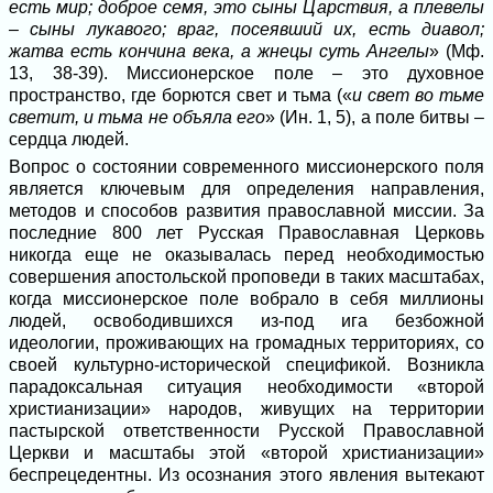
есть мир; доброе семя, это сыны Царствия, а плевелы
– сыны лукавого; враг, посеявший их, есть диавол;
жатва есть кончина века, а жнецы суть Ангелы
» (Мф.
13, 38-39). Миссионерское поле – это духовное
пространство, где борются свет и тьма («
и свет во тьме
светит, и тьма не объяла его
» (Ин. 1, 5), а поле битвы –
сердца людей.
Вопрос о состоянии современного миссионерского поля
является ключевым для определения направления,
методов и способов развития православной миссии. За
последние 800 лет Русская Православная Церковь
никогда еще не оказывалась перед необходимостью
совершения апостольской проповеди в таких масштабах,
когда миссионерское поле вобрало в себя миллионы
людей, освободившихся из-под ига безбожной
идеологии, проживающих на громадных территориях, со
своей культурно-исторической спецификой. Возникла
парадоксальная ситуация необходимости «второй
христианизации» народов, живущих на территории
пастырской ответственности Русской Православной
Церкви и масштабы этой «второй христианизации»
беспрецедентны. Из осознания этого явления вытекают