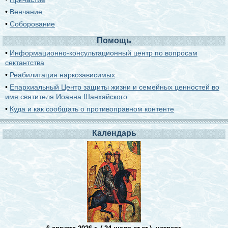
•
Венчание
•
Соборование
Помощь
•
Информационно-консультационный центр по вопросам
сектантства
•
Реабилитация наркозависимых
•
Епархиальный Центр защиты жизни и семейных ценностей во
имя святителя Иоанна Шанхайского
•
Куда и как сообщать о противоправном контенте
Календарь