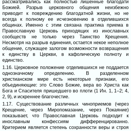
рассматривались как полностью лишенные благодати
Божией. Разрыв церковного общения неизбежно
приводит к повреждению благодатной жизни, но не
всегда к полному ее исчезновению в отделившихся
общинах. Именно с этим связана практика приема в
Православную Церковь приходящих из инославных
сообществ не только через Таинство Крещения.
Несмотря на разрыв единения, остается некое неполное
общение, служащее залогом возможности возвращения
к единству в Церкви, в кафолическую полноту и
единство.
1.16. Церковное положение отделившихся не поддается
однозначному определению. В разделенном
христианском мире есть некоторые признаки, его
объединяющие: это Слово Божие, вера во Христа как
Бога и Спасителя пришедшего во плоти (1 Ин. 1, 1–2; 4,
2, 9), и искреннее благочестие.
1.17. Существование различных чиноприемов (через
Крещение, через Миропомазание, через Покаяние)
показывает, что Православная Церковь подходит к
инославным конфессиям дифференцированно.
Критерием является степень сохранности веры и строя