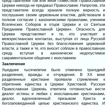
представителей той или иной Поместной Православной
Церкви никогда не предавал Православие. Напротив, эти
представители всегда хранили полную верность и
послушание своим церковным властям, действовали в
полном согласии с каноническими правилами, учением
Вселенских Соборов и отцов Церкви и со Святым
Преданием Православной Церкви». Опасность для
Церкви представляют и те, кто участвует в
межхристианских контактах, выступая от лица Русской
Православной Церкви без благословения церковной
власти, а также и те, кто вносит соблазн в православную
среду, вступая в канонически недопустимое
сакраментальное общение с инославием.
Заключение
Ушедшее тысячелетие было отмечено трагедией
разделения, вражды и отчуждения. В XX веке
разделенные христиане проявили стремление к
обретению единства в Церкви Христовой. Русская
Православная Церковь ответила готовностью вести
диалог истины и любви с инославными христианами,
диалог, вдохновленный призывом Христа и
богозаповеданной целью христианского единства. И