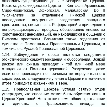
оказались существующие доныне Ассирийская Церковь
Востока, дохалкидонские Церкви ― Коптская, Армянская,
Сиро-Яковитская, Эфиопская, Малабарская. Во II
тысячелетии за отделением Римской Церкви
последовали внутренние разделения западного
христианства, связанные с Реформацией и приведшие к
непрекращающемуся процессу образованию множества
христианских деноминаций, не находящихся в общении с
Римским престолом. Возникали также отделения от
единства с Поместными Православными Церквами, в
том числе с Русской Православной Церковью.
1.14. Заблуждения и ереси являются следствием
эгоистического самоутверждения и обособления. Всякий
раскол или схизма приводят к той или иной мере
отпадения от Полноты церковной. Разделение, даже
если оно происходит по причинам не вероучительного
характера, есть нарушение учения о Церкви и в конечном
итоге приводит к искажениям в вере.
1.15. Православная Церковь устами святых отцов
утверждает, что спасение может быть обретено лишь в
Церкви Христовой. Но в то же время общины, отпавшие
от единства с Православием, никогда не