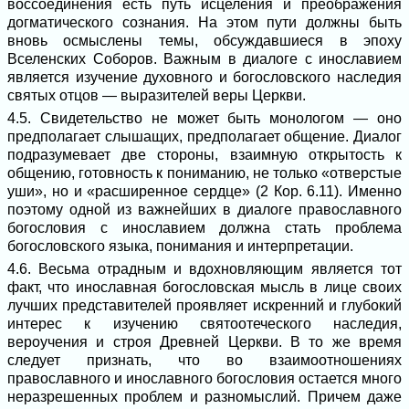
воссоединения есть путь исцеления и преображения
догматического сознания. На этом пути должны быть
вновь осмыслены темы, обсуждавшиеся в эпоху
Вселенских Соборов. Важным в диалоге с инославием
является изучение духовного и богословского наследия
святых отцов ― выразителей веры Церкви.
4.5. Свидетельство не может быть монологом ― оно
предполагает слышащих, предполагает общение. Диалог
подразумевает две стороны, взаимную открытость к
общению, готовность к пониманию, не только «отверстые
уши», но и «расширенное сердце» (2 Кор. 6.11). Именно
поэтому одной из важнейших в диалоге православного
богословия с инославием должна стать проблема
богословского языка, понимания и интерпретации.
4.6. Весьма отрадным и вдохновляющим является тот
факт, что инославная богословская мысль в лице своих
лучших представителей проявляет искренний и глубокий
интерес к изучению святоотеческого наследия,
вероучения и строя Древней Церкви. В то же время
следует признать, что во взаимоотношениях
православного и инославного богословия остается много
неразрешенных проблем и разномыслий. Причем даже