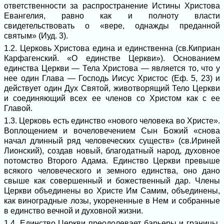
ответственности за распространение Истины Христова
Евангелия, равно как и полноту власти
свидетельствовать о «вере, однажды преданной
святым» (Иуд. 3).
1.2. Церковь Христова едина и единственна (св.Киприан
Карфагенский. «О единстве Церкви»). Основанием
единства Церкви ― Тела Христова ― является то, что у
нее один Глава ― Господь Иисус Христос (Еф. 5, 23) и
действует один Дух Святой, животворящий Тело Церкви
и соединяющий всех ее членов со Христом как с ее
Главой.
1.3. Церковь есть единство «нового человека во Христе».
Воплощением и вочеловечением Сын Божий «снова
начал длинный ряд человеческих существ» (св.Ириней
Лионский), создав новый, благодатный народ, духовное
потомство Второго Адама. Единство Церкви превыше
всякого человеческого и земного единства, оно дано
свыше как совершенный и божественный дар. Члены
Церкви объединены во Христе Им Самим, объединены,
как виноградные лозы, укорененные в Нем и собранные
в единство вечной и духовной жизни.
1.4. Единство Церкви преодолевает барьеры и границы,