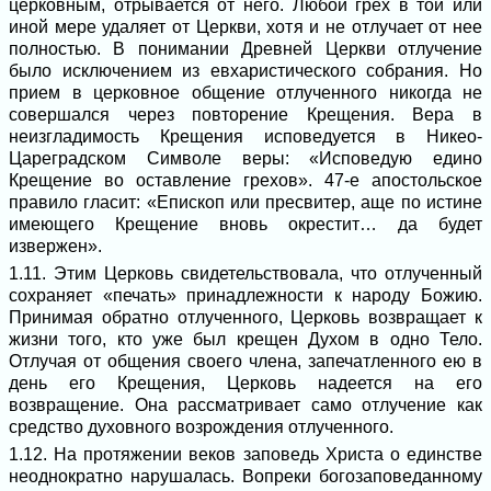
церковным, отрывается от него. Любой грех в той или
иной мере удаляет от Церкви, хотя и не отлучает от нее
полностью. В понимании Древней Церкви отлучение
было исключением из евхаристического собрания. Но
прием в церковное общение отлученного никогда не
совершался через повторение Крещения. Вера в
неизгладимость Крещения исповедуется в Никео-
Цареградском Символе веры: «Исповедую едино
Крещение во оставление грехов». 47-е апостольское
правило гласит: «Епископ или пресвитер, аще по истине
имеющего Крещение вновь окрестит… да будет
извержен».
1.11. Этим Церковь свидетельствовала, что отлученный
сохраняет «печать» принадлежности к народу Божию.
Принимая обратно отлученного, Церковь возвращает к
жизни того, кто уже был крещен Духом в одно Тело.
Отлучая от общения своего члена, запечатленного ею в
день его Крещения, Церковь надеется на его
возвращение. Она рассматривает само отлучение как
средство духовного возрождения отлученного.
1.12. На протяжении веков заповедь Христа о единстве
неоднократно нарушалась. Вопреки богозаповеданному