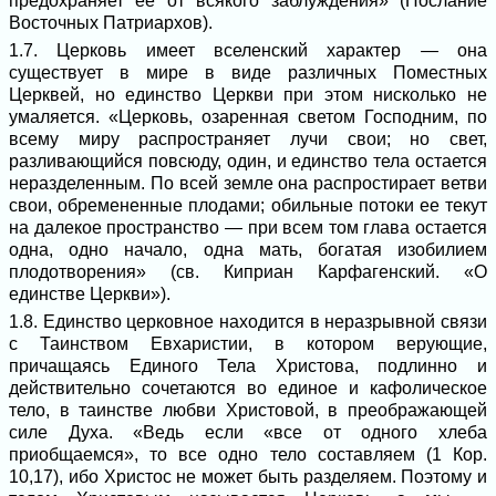
предохраняет ее от всякого заблуждения» (Послание
Восточных Патриархов).
1.7. Церковь имеет вселенский характер ― она
существует в мире в виде различных Поместных
Церквей, но единство Церкви при этом нисколько не
умаляется. «Церковь, озаренная светом Господним, по
всему миру распространяет лучи свои; но свет,
разливающийся повсюду, один, и единство тела остается
неразделенным. По всей земле она распростирает ветви
свои, обремененные плодами; обильные потоки ее текут
на далекое пространство — при всем том глава остается
одна, одно начало, одна мать, богатая изобилием
плодотворения» (св. Киприан Карфагенский. «О
единстве Церкви»).
1.8. Единство церковное находится в неразрывной связи
с Таинством Евхаристии, в котором верующие,
причащаясь Единого Тела Христова, подлинно и
действительно сочетаются во единое и кафолическое
тело, в таинстве любви Христовой, в преображающей
силе Духа. «Ведь если «все от одного хлеба
приобщаемся», то все одно тело составляем (1 Кор.
10,17), ибо Христос не может быть разделяем. Поэтому и