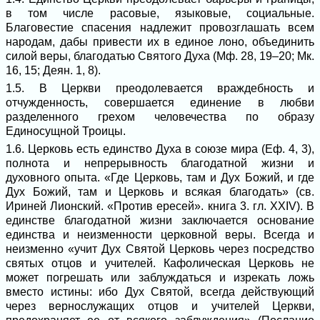
в том числе расовые, языковые, социальные.
Благовестие спасения надлежит провозглашать всем
народам, дабы привести их в единое лоно, объединить
силой веры, благодатью Святого Духа (Мф. 28, 19–20; Мк.
16, 15; Деян. 1, 8).
1.5. В Церкви преодолевается враждебность и
отчужденность, совершается единение в любви
разделенного грехом человечества по образу
Единосущной Троицы.
1.6. Церковь есть единство Духа в союзе мира (Еф. 4, 3),
полнота и непрерывность благодатной жизни и
духовного опыта. «Где Церковь, там и Дух Божий, и где
Дух Божий, там и Церковь и всякая благодать» (св.
Ириней Лионский. «Против ересей». книга 3. гл. XXIV). В
единстве благодатной жизни заключается основание
единства и неизменности церковной веры. Всегда и
неизменно «учит Дух Святой Церковь через посредство
святых отцов и учителей. Кафолическая Церковь не
может погрешать или заблуждаться и изрекать ложь
вместо истины: ибо Дух Святой, всегда действующий
через вернослужащих отцов и учителей Церкви,