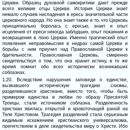
Церкви. Образец духовной самокритики дают прежде
всего великие отцы Церкви. История Церкви знает
немало случаев ниспадения в ересь значительной части
церковного народа. Но она знает также и то, что Церковь
принципиально боролась с ересью, знает и опыт
исцеления от ереси некогда заблудших, опыт покаяния и
возвращения в лоно Церкви. Именно трагический опыт
появления неправомыслия в недрах самой Церкви и
борьбы с ним приучил чад Православной Церкви к
бдительности. Православная Церковь, смиренно
свидетельствуя о том, что она хранит истину, в то же
время помнит обо всех исторически возникавших
соблазнах.
1.20. Вследствие нарушения заповеди о единстве,
вызвавшего историческую трагедию схизмы,
разделившиеся христиане, вместо того, чтобы быть
примером единства в любви по образу Пресвятой
Троицы, стали источником соблазна. Разделенность
христиан явилась открытой и кровоточащей раной на
Теле Христовом. Трагедия разделений стала серьезным
видимым искажением христианского универсализма,
препятствием в деле свидетельства миру о Христе. Ибо