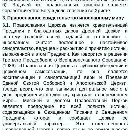
6). Задачей же православных христиан является
соработничество Богу в деле спасения во Христе.
3. Православное свидетельство инославному миру
3.1. Православная Церковь является хранительницей
Предания и благодатных даров Древней Церкви, и
поэтому главной своей задачей в отношениях с
инославием считает постоянное и настойчивое
свидетельство, ведущее к раскрытию и принятию истины,
выраженной в этом Предании. Как говорится в решении
Третьего Предсоборного Всеправославного Совещания
(1986): «Православная Церковь в глубоком убеждении и
церковном самосознании, что она является
носительницей и свидетельницей веры и Предания
Единой Святой Соборной и Апостольской Церкви,
твердо верит, что она занимает центральное место в
деле продвижения к единству христиан в современном
мире… Миссией и долгом Православной Церкви
является преподание во всей полноте истины,
содержащейся в Священном Писании и Священном
Предании, которая и сообщает Церкви ее
универсальный характер… Эта ответственность
Православной Церкви, равно как и ее экуменическая