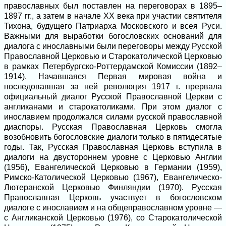
православных был поставлен на переговорах в 1895–
1897 гг., а затем в начале ХХ века при участии святителя
Тихона, будущего Патриарха Московского и всея Руси.
Важными для выработки богословских оснований для
диалога с инославными были переговоры между Русской
Православной Церковью и Старокатолической Церковью
в рамках Петербургско-Роттердамской Комиссии (1892–
1914). Начавшаяся Первая мировая война и
последовавшая за ней революция 1917 г. прервала
официальный диалог Русской Православной Церкви с
англиканами и старокатоликами. При этом диалог с
инославием продолжался силами русской православной
диаспоры. Русская Православная Церковь смогла
возобновить богословские диалоги только в пятидесятые
годы. Так, Русская Православная Церковь вступила в
диалоги на двустороннем уровне с Церковью Англии
(1956), Евангелической Церковью в Германии (1959),
Римско-Католической Церковью (1967), Евангелическо-
Лютеранской Церковью Финляндии (1970). Русская
Православная Церковь участвует в богословском
диалоге с инославием и на общеправославном уровне ―
с Англиканской Церковью (1976), со Старокатолической