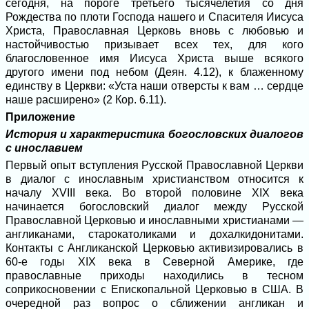
сегодня, на пороге третьего тысячелетия со дня
Рождества по плоти Господа нашего и Спасителя Иисуса
Христа, Православная Церковь вновь с любовью и
настойчивостью призывает всех тех, для кого
благословенное имя Иисуса Христа выше всякого
другого имени под небом (Деян. 4.12), к блаженному
единству в Церкви: «Уста наши отверсты к вам … сердце
наше расширено» (2 Кор. 6.11).
Приложение
История и характеристика богословских диалогов
с инославием
Первый опыт вступления Русской Православной Церкви
в диалог с инославным христианством относится к
началу XVIII века. Во второй половине XIX века
начинается богословский диалог между Русской
Православной Церковью и инославными христианами ―
англиканами, старокатоликами и дохалкидонитами.
Контакты с Англиканской Церковью активизировались в
60-е годы XIX века в Северной Америке, где
православные приходы находились в тесном
соприкосновении с Епископальной Церковью в США. В
очередной раз вопрос о сближении англикан и