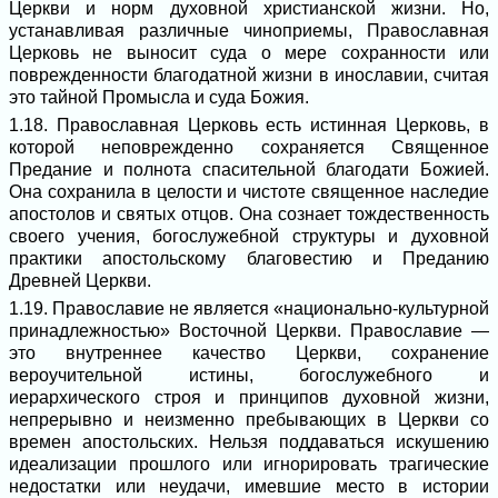
Церкви и норм духовной христианской жизни. Но,
устанавливая различные чиноприемы, Православная
Церковь не выносит суда о мере сохранности или
поврежденности благодатной жизни в инославии, считая
это тайной Промысла и суда Божия.
1.18. Православная Церковь есть истинная Церковь, в
которой неповрежденно сохраняется Священное
Предание и полнота спасительной благодати Божией.
Она сохранила в целости и чистоте священное наследие
апостолов и святых отцов. Она сознает тождественность
своего учения, богослужебной структуры и духовной
практики апостольскому благовестию и Преданию
Древней Церкви.
1.19. Православие не является «национально-культурной
принадлежностью» Восточной Церкви. Православие ―
это внутреннее качество Церкви, сохранение
вероучительной истины, богослужебного и
иерархического строя и принципов духовной жизни,
непрерывно и неизменно пребывающих в Церкви со
времен апостольских. Нельзя поддаваться искушению
идеализации прошлого или игнорировать трагические
недостатки или неудачи, имевшие место в истории