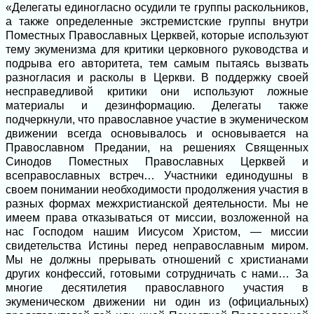
«Делегаты единогласно осудили те группы раскольников,
а также определенные экстремистские группы внутри
Поместных Православных Церквей, которые используют
тему экуменизма для критики церковного руководства и
подрыва его авторитета, тем самым пытаясь вызвать
разногласия и расколы в Церкви. В поддержку своей
несправедливой критики они используют ложные
материалы и дезинформацию. Делегаты также
подчеркнули, что православное участие в экуменическом
движении всегда основывалось и основывается на
Православном Предании, на решениях Священных
Синодов Поместных Православных Церквей и
всеправославных встреч… Участники единодушны в
своем понимании необходимости продолжения участия в
разных формах межхристианской деятельности. Мы не
имеем права отказываться от миссии, возложенной на
нас Господом нашим Иисусом Христом, ― миссии
свидетельства Истины перед неправославным миром.
Мы не должны прерывать отношений с христианами
других конфессий, готовыми сотрудничать с нами… За
многие десятилетия православного участия в
экуменическом движении ни один из (официальных)