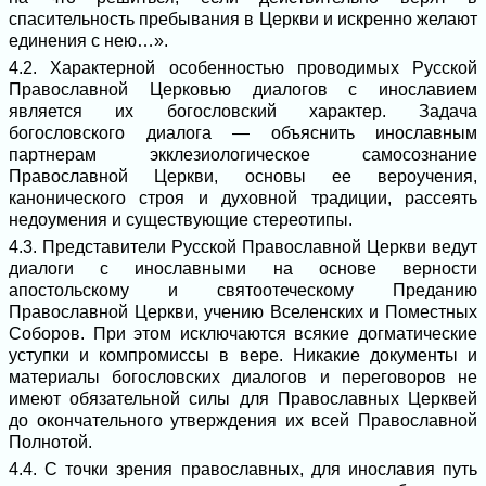
спасительность пребывания в Церкви и искренно желают
единения с нею…».
4.2. Характерной особенностью проводимых Русской
Православной Церковью диалогов с инославием
является их богословский характер. Задача
богословского диалога ― объяснить инославным
партнерам экклезиологическое самосознание
Православной Церкви, основы ее вероучения,
канонического строя и духовной традиции, рассеять
недоумения и существующие стереотипы.
4.3. Представители Русской Православной Церкви ведут
диалоги с инославными на основе верности
апостольскому и святоотеческому Преданию
Православной Церкви, учению Вселенских и Поместных
Соборов. При этом исключаются всякие догматические
уступки и компромиссы в вере. Никакие документы и
материалы богословских диалогов и переговоров не
имеют обязательной силы для Православных Церквей
до окончательного утверждения их всей Православной
Полнотой.
4.4. С точки зрения православных, для инославия путь