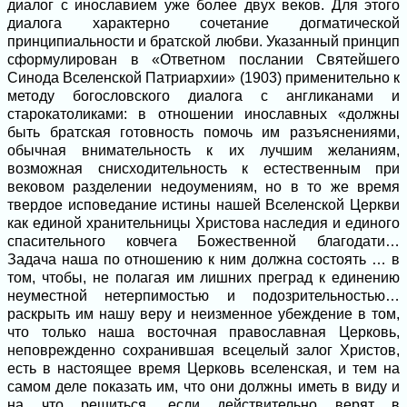
диалог с инославием уже более двух веков. Для этого
диалога характерно сочетание догматической
принципиальности и братской любви. Указанный принцип
сформулирован в «Ответном послании Святейшего
Синода Вселенской Патриархии» (1903) применительно к
методу богословского диалога с англиканами и
старокатоликами: в отношении инославных «должны
быть братская готовность помочь им разъяснениями,
обычная внимательность к их лучшим желаниям,
возможная снисходительность к естественным при
вековом разделении недоумениям, но в то же время
твердое исповедание истины нашей Вселенской Церкви
как единой хранительницы Христова наследия и единого
спасительного ковчега Божественной благодати…
Задача наша по отношению к ним должна состоять … в
том, чтобы, не полагая им лишних преград к единению
неуместной нетерпимостью и подозрительностью…
раскрыть им нашу веру и неизменное убеждение в том,
что только наша восточная православная Церковь,
неповрежденно сохранившая всецелый залог Христов,
есть в настоящее время Церковь вселенская, и тем на
самом деле показать им, что они должны иметь в виду и
на что решиться, если действительно верят в