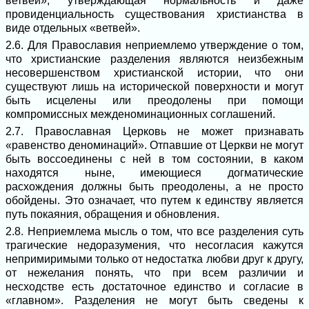
ветвей», утверждающая нормальность и даже
провиденциальность существования христианства в
виде отдельных «ветвей».
2.6. Для Православия неприемлемо утверждение о том,
что христианские разделения являются неизбежным
несовершенством христианской истории, что они
существуют лишь на исторической поверхности и могут
быть исцелены или преодолены при помощи
компромиссных межденоминационных соглашений.
2.7. Православная Церковь не может признавать
«равенство деноминаций». Отпавшие от Церкви не могут
быть воссоединены с ней в том состоянии, в каком
находятся ныне, имеющиеся догматические
расхождения должны быть преодолены, а не просто
обойдены. Это означает, что путем к единству является
путь покаяния, обращения и обновления.
2.8. Неприемлема мысль о том, что все разделения суть
трагические недоразумения, что несогласия кажутся
непримиримыми только от недостатка любви друг к другу,
от нежелания понять, что при всем различии и
несходстве есть достаточное единство и согласие в
«главном». Разделения не могут быть сведены к