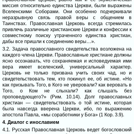
миссия относительно единства Церкви, были выражены
Вселенскими Соборами. Они особенно подчеркивали
неразрывную связь правой веры с общением в
Таинствах. Православная Церковь всегда стремилась
привлечь различные христианские Церкви и конфессии к
совместному поиску утраченного единства христиан,
дабы все пришли к соединению веры…».
3.2. Задача православного свидетельства возложена на
каждого члена Церкви. Православные христиане должны
ясно осознавать, что сохраняемая и исповедуемая ими
вера имеет вселенский, универсальный характер.
Церковь не только призвана учить своих чад, но и
свидетельствовать тем, кто покинул ее, об истине. «Но
как призывать Того, в Кого не уверовали? как веровать в
Того, о Ком не слыхали? как слышать без
проповедующего?» (Рим. 10.14). Долг православных
христиан — свидетельствовать о той истине, которая
была навсегда вверена Церкви, ибо, по выражению
апостола Павла, «мы соработники у Бога» (1 Кор. 3.9).
4. Диалог с инославием
4.1. Русская Православная Церковь ведет богословский