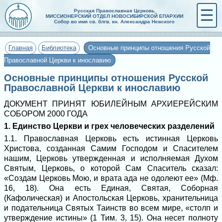
☰
Русская Православная Церковь
МИССИОНЕРСКИЙ ОТДЕЛ НОВОСИБИРСКОЙ ЕПАРХИИ
Собор во имя св. блгв. кн. Александра Невского
Главная
Библиотека
Основные принципы отношения Русской
Православной Церкви к инославию
Основные принципы отношения Русской
Православной Церкви к инославию
ДОКУМЕНТ ПРИНЯТ ЮБИЛЕЙНЫМ АРХИЕРЕЙСКИМ
СОБОРОМ 2000 ГОДА
1. Единство Церкви и грех человеческих разделений
1.1. Православная Церковь есть истинная Церковь
Христова, созданная Самим Господом и Спасителем
нашим, Церковь утвержденная и исполняемая Духом
Святым, Церковь, о которой Сам Спаситель сказал:
«Создам Церковь Мою, и врата ада не одолеют ее» (Мф.
16, 18). Она есть Единая, Святая, Соборная
(Кафолическая) и Апостольская Церковь, хранительница
и подательница Святых Таинств во всем мире, «столп и
утверждение истины» (1 Тим. 3, 15). Она несет полноту