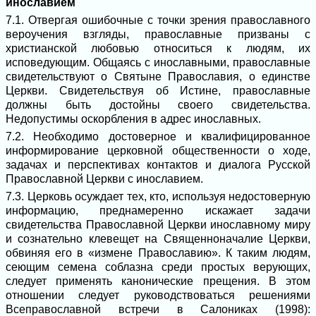
инославием
7.1. Отвергая ошибочные с точки зрения православного
вероучения взгляды, православные призваны с
христианской любовью относиться к людям, их
исповедующим. Общаясь с инославными, православные
свидетельствуют о Святыне Православия, о единстве
Церкви. Свидетельствуя об Истине, православные
должны быть достойны своего свидетельства.
Недопустимы оскорбления в адрес инославных.
7.2. Необходимо достоверное и квалифицированное
информирование церковной общественности о ходе,
задачах и перспективах контактов и диалога Русской
Православной Церкви с инославием.
7.3. Церковь осуждает тех, кто, используя недостоверную
информацию, преднамеренно искажает задачи
свидетельства Православной Церкви инославному миру
и сознательно клевещет на Священноначалие Церкви,
обвиняя его в «измене Православию». К таким людям,
сеющим семена соблазна среди простых верующих,
следует применять канонические прещения. В этом
отношении следует руководствоваться решениями
Всеправославной встречи в Салониках (1998):