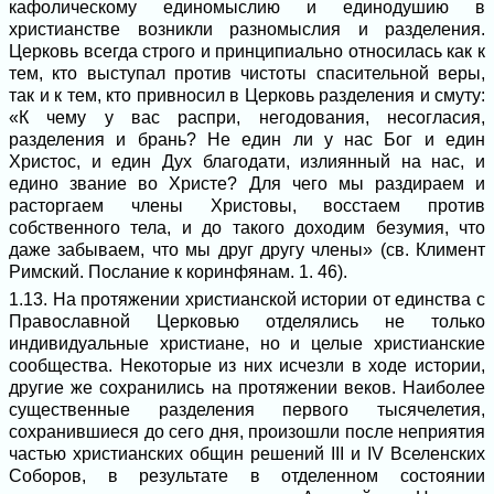
кафолическому единомыслию и единодушию в
христианстве возникли разномыслия и разделения.
Церковь всегда строго и принципиально относилась как к
тем, кто выступал против чистоты спасительной веры,
так и к тем, кто привносил в Церковь разделения и смуту:
«К чему у вас распри, негодования, несогласия,
разделения и брань? Не един ли у нас Бог и един
Христос, и един Дух благодати, излиянный на нас, и
едино звание во Христе? Для чего мы раздираем и
расторгаем члены Христовы, восстаем против
собственного тела, и до такого доходим безумия, что
даже забываем, что мы друг другу члены» (св. Климент
Римский. Послание к коринфянам. 1. 46).
1.13. На протяжении христианской истории от единства с
Православной Церковью отделялись не только
индивидуальные христиане, но и целые христианские
сообщества. Некоторые из них исчезли в ходе истории,
другие же сохранились на протяжении веков. Наиболее
существенные разделения первого тысячелетия,
сохранившиеся до сего дня, произошли после неприятия
частью христианских общин решений III и IV Вселенских
Соборов, в результате в отделенном состоянии