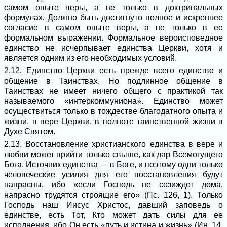
самом опыте веры, а не только в доктринальных
формулах. Должно быть достигнуто полное и искреннее
согласие в самом опыте веры, а не только в ее
формальном выражении. Формальное вероисповедное
единство не исчерпывает единства Церкви, хотя и
является одним из его необходимых условий.
2.12. Единство Церкви есть прежде всего единство и
общение в Таинствах. Но подлинное общение в
Таинствах не имеет ничего общего с практикой так
называемого «интеркоммуниона». Единство может
осуществиться только в тождестве благодатного опыта и
жизни, в вере Церкви, в полноте таинственной жизни в
Духе Святом.
2.13. Восстановление христианского единства в вере и
любви может прийти только свыше, как дар Всемогущего
Бога. Источник единства ― в Боге, и поэтому одни только
человеческие усилия для его восстановления будут
напрасны, ибо «если Господь не созиждет дома,
напрасно трудятся строящие его» (Пс. 126, 1). Только
Господь наш Иисус Христос, давший заповедь о
единстве, есть Тот, Кто может дать силы для ее
исполнения, ибо Он есть «путь и истина и жизнь» (Ин. 14,