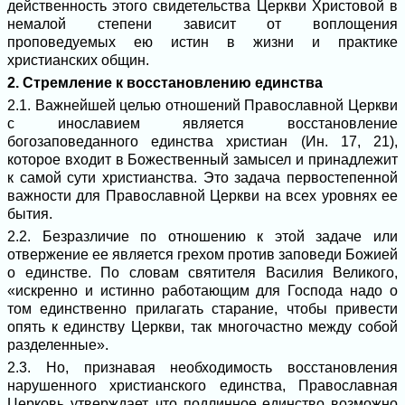
действенность этого свидетельства Церкви Христовой в
немалой степени зависит от воплощения
проповедуемых ею истин в жизни и практике
христианских общин.
2. Стремление к восстановлению единства
2.1. Важнейшей целью отношений Православной Церкви
с инославием является восстановление
богозаповеданного единства христиан (Ин. 17, 21),
которое входит в Божественный замысел и принадлежит
к самой сути христианства. Это задача первостепенной
важности для Православной Церкви на всех уровнях ее
бытия.
2.2. Безразличие по отношению к этой задаче или
отвержение ее является грехом против заповеди Божией
о единстве. По словам святителя Василия Великого,
«искренно и истинно работающим для Господа надо о
том единственно прилагать старание, чтобы привести
опять к единству Церкви, так многочастно между собой
разделенные».
2.3. Но, признавая необходимость восстановления
нарушенного христианского единства, Православная
Церковь утверждает, что подлинное единство возможно