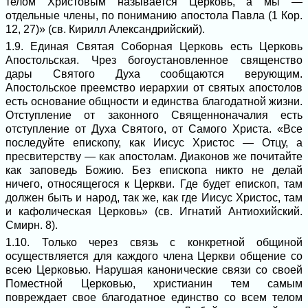
телом Христовым называется Церковь, а мы ―
отдельные члены, по пониманию апостола Павла (1 Кор.
12, 27)» (св. Кирилл Александрийский).
1.9. Единая Святая Соборная Церковь есть Церковь
Апостольская. Чрез богоустановленное священство
дары Святого Духа сообщаются верующим.
Апостольское преемство иерархии от святых апостолов
есть основание общности и единства благодатной жизни.
Отступление от законного Священноначалия есть
отступление от Духа Святого, от Самого Христа. «Все
последуйте епископу, как Иисус Христос ― Отцу, а
пресвитерству ― как апостолам. Диаконов же почитайте
как заповедь Божию. Без епископа никто не делай
ничего, относящегося к Церкви. Где будет епископ, там
должен быть и народ, так же, как где Иисус Христос, там
и кафолическая Церковь» (cв. Игнатий Антиохийский.
Смирн. 8).
1.10. Только через связь с конкретной общиной
осуществляется для каждого члена Церкви общение со
всею Церковью. Нарушая канонические связи со своей
Поместной Церковью, христианин тем самым
повреждает свое благодатное единство со всем телом