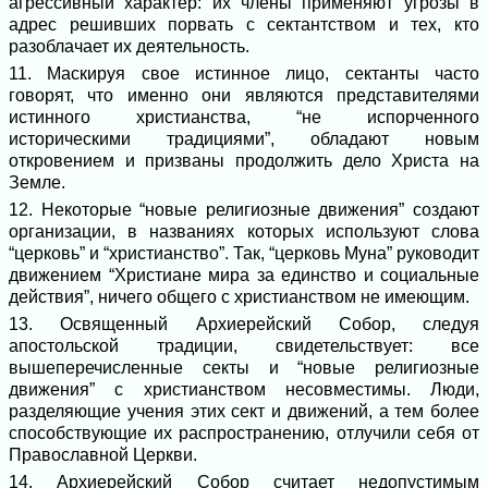
агрессивный характер: их члены применяют угрозы в
адрес решивших порвать с сектантством и тех, кто
разоблачает их деятельность.
11. Маскируя свое истинное лицо, сектанты часто
говорят, что именно они являются представителями
истинного христианства, “не испорченного
историческими традициями”, обладают новым
откровением и призваны продолжить дело Христа на
Земле.
12. Некоторые “новые религиозные движения” создают
организации, в названиях которых используют слова
“церковь” и “христианство”. Так, “церковь Муна” руководит
движением “Христиане мира за единство и социальные
действия”, ничего общего с христианством не имеющим.
13. Освященный Архиерейский Собор, следуя
апостольской традиции, свидетельствует: все
вышеперечисленные секты и “новые религиозные
движения” с христианством несовместимы. Люди,
разделяющие учения этих сект и движений, а тем более
способствующие их распространению, отлучили себя от
Православной Церкви.
14. Архиерейский Собор считает недопустимым