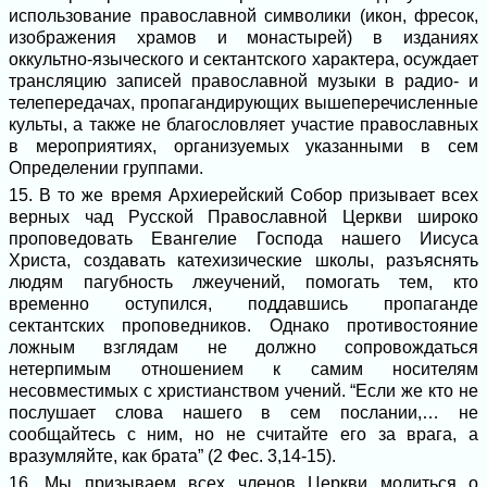
использование православной символики (икон, фресок,
изображения храмов и монастырей) в изданиях
оккультно-языческого и сектантского характера, осуждает
трансляцию записей православной музыки в радио- и
телепередачах, пропагандирующих вышеперечисленные
культы, а также не благословляет участие православных
в мероприятиях, организуемых указанными в сем
Определении группами.
15. В то же время Архиерейский Собор призывает всех
верных чад Русской Православной Церкви широко
проповедовать Евангелие Господа нашего Иисуса
Христа, создавать катехизические школы, разъяснять
людям пагубность лжеучений, помогать тем, кто
временно оступился, поддавшись пропаганде
сектантских проповедников. Однако противостояние
ложным взглядам не должно сопровождаться
нетерпимым отношением к самим носителям
несовместимых с христианством учений. “Если же кто не
послушает слова нашего в сем послании,… не
сообщайтесь с ним, но не считайте его за врага, а
вразумляйте, как брата” (2 Фес. 3,14-15).
16. Мы призываем всех членов Церкви молиться о