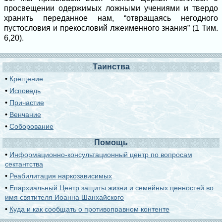
просвещении одержимых ложными учениями и твердо
хранить переданное нам, “отвращаясь негодного
пустословия и прекословий лжеименного знания” (1 Тим.
6,20).
Таинства
•
Крещение
•
Исповедь
•
Причастие
•
Венчание
•
Соборование
Помощь
•
Информационно-консультационный центр по вопросам
сектантства
•
Реабилитация наркозависимых
•
Епархиальный Центр защиты жизни и семейных ценностей во
имя святителя Иоанна Шанхайского
•
Куда и как сообщать о противоправном контенте