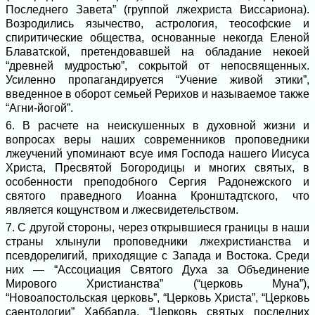
Последнего Завета” (группой лжехриста Виссариона).
Возродились язычество, астрология, теософские и
спиритические общества, основанные некогда Еленой
Блаватской, претендовавшей на обладание некоей
“древней мудростью”, сокрытой от непосвященных.
Усиленно пропагандируется “Учение живой этики”,
введенное в оборот семьей Рерихов и называемое также
“Агни-йогой”.
6. В расчете на неискушенных в духовной жизни и
вопросах веры наших современников проповедники
лжеучений упоминают всуе имя Господа нашего Иисуса
Христа, Пресвятой Богородицы и многих святых, в
особенности преподобного Сергия Радонежского и
святого праведного Иоанна Кронштадтского, что
является кощунством и лжесвидетельством.
7. С другой стороны, через открывшиеся границы в наши
страны хлынули проповедники лжехристианства и
псевдорелигий, приходящие с Запада и Востока. Среди
них — “Ассоциация Святого Духа за Объединение
Мирового Христианства” (“церковь Муна”),
“Новоапостольская церковь”, “Церковь Христа”, “Церковь
саентологии” Хаббарда, “Церковь святых последних