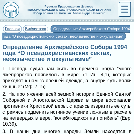
☰
Русская Православная Церковь
МИССИОНЕРСКИЙ ОТДЕЛ НОВОСИБИРСКОЙ ЕПАРХИИ
Собор во имя св. блгв. кн. Александра Невского
Главная
Библиотека
Определение Архиерейского Собора 1994
года “О псевдохристианских сектах, неоязычестве и оккультизме”
Определение Архиерейского Собора 1994
года “О псевдохристианских сектах,
неоязычестве и оккультизме”
1. Господь судил нам жить во времена, когда “много
лжепророков появилось в мире” (1 Ин. 4,1), которые
приходят к нам “в овечьей одежде, а внутри суть волки
хищные” (Мф. 7,15).
2. На протяжении всей земной истории Единой Святой
Соборной и Апостольской Церкви в мире восставали
противники Христовой веры, стараясь извратить ее суть,
стремясь подменить истинное учение ложным в расчете
на нетвердых в вере, “колеблющихся на погибель” (Евр.
10,39).
3. В наши дни многие народы Земли находятся в