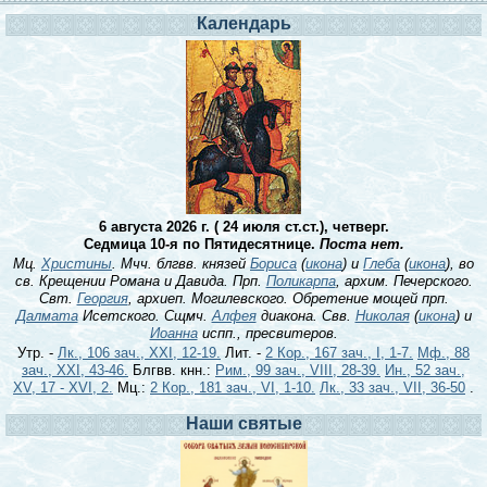
Календарь
6 августа 2026 г. ( 24 июля ст.ст.), четверг.
Седмица 10-я по Пятидесятнице.
Поста нет.
Мц.
Христины
. Мчч. блгвв. князей
Бориса
(
икона
) и
Глеба
(
икона
), во
св. Крещении Романа и Давида. Прп.
Поликарпа
, архим. Печерского.
Свт.
Георгия
, архиеп. Могилевского. Обретение мощей прп.
Далмата
Исетского. Сщмч.
Алфея
диакона. Свв.
Николая
(
икона
) и
Иоанна
испп., пресвитеров.
Утр. -
Лк., 106 зач., XXI, 12-19.
Лит. -
2 Кор., 167 зач., I, 1-7.
Мф., 88
зач., XXI, 43-46.
Блгвв. кнн.:
Рим., 99 зач., VIII, 28-39.
Ин., 52 зач.,
XV, 17 - XVI, 2.
Мц.:
2 Кор., 181 зач., VI, 1-10.
Лк., 33 зач., VII, 36-50
.
Наши святые