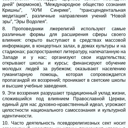
дней” (мормонов), “Международное общество сознания
Кришны”, “АУМ Синрике”, “трансцендентальная
медитация”, различные направления учений “Новой
эры”, “Эры Водолея”.
8. Проповедники лжерелигий используют самые
различные формы для расширения сферы своего
влияния: открыто выступают в средствах массовой
информации, в концертных залах, в домах культуры и на
стадионах; распространяют литературу, напечатанную на
Западе и у нас; организуют свои издательства;
открывают школы и курсы; финансируют обучение
молодых людей за рубежом; оказывают населению
гуманитарную помощь, которая сопровождается
пропагандой их воззрений; проникают в светские школы
и высшие учебные заведения.
9. Эти воззрения разрушают традиционный уклад жизни,
сложившийся под влиянием Православной Церкви,
единый для нас духовно-нравственный идеал, угрожают
целостности национального самосознания и культурной
идентичности.
10. Часто деятельность псевдорелигиозных сект носит