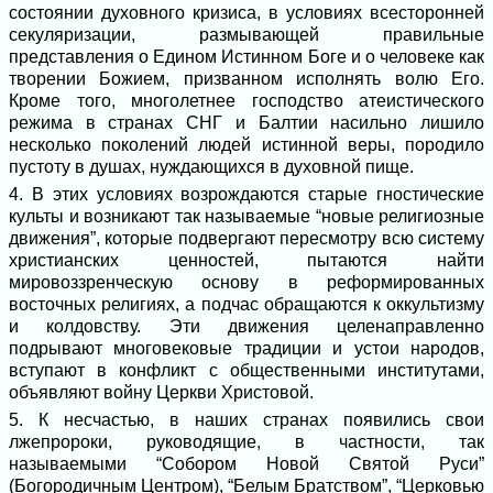
состоянии духовного кризиса, в условиях всесторонней
секуляризации, размывающей правильные
представления о Едином Истинном Боге и о человеке как
творении Божием, призванном исполнять волю Его.
Кроме того, многолетнее господство атеистического
режима в странах СНГ и Балтии насильно лишило
несколько поколений людей истинной веры, породило
пустоту в душах, нуждающихся в духовной пище.
4. В этих условиях возрождаются старые гностические
культы и возникают так называемые “новые религиозные
движения”, которые подвергают пересмотру всю систему
христианских ценностей, пытаются найти
мировоззренческую основу в реформированных
восточных религиях, а подчас обращаются к оккультизму
и колдовству. Эти движения целенаправленно
подрывают многовековые традиции и устои народов,
вступают в конфликт с общественными институтами,
объявляют войну Церкви Христовой.
5. К несчастью, в наших странах появились свои
лжепророки, руководящие, в частности, так
называемыми “Собором Новой Святой Руси”
(Богородичным Центром), “Белым Братством”, “Церковью