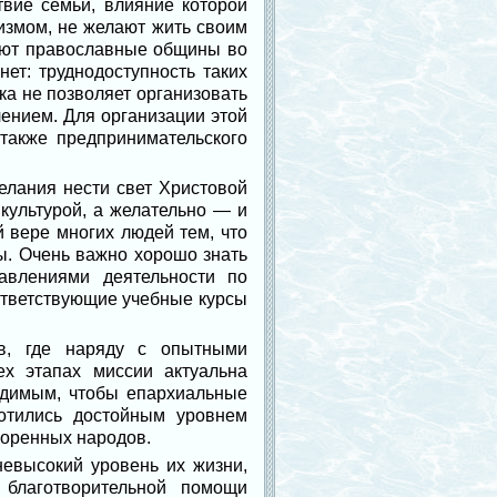
твие семьи, влияние которой
измом, не желают жить своим
ают православные общины во
ет: труднодоступность таких
ка не позволяет организовать
лением. Для организации этой
также предпринимательского
елания нести свет Христовой
культурой, а желательно ― и
 вере многих людей тем, что
ы. Очень важно хорошо знать
авлениями деятельности по
ответствующие учебные курсы
ов, где наряду с опытными
х этапах миссии актуальна
одимым, чтобы епархиальные
отились достойным уровнем
коренных народов.
евысокий уровень их жизни,
благотворительной помощи