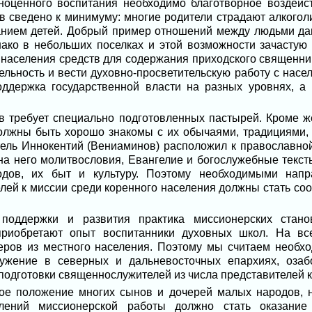
ноценного воспитания необходимо благотворное воздейс
в сведено к минимуму: многие родители страдают алкогол
танием детей. Добрый пример отношений между людьми д
ако в небольших поселках и этой возможности зачастую н
о населения средств для содержания приходского священни
льность и вести духовно-просветительскую работу с насе
оддержка государственной власти на разных уровнях, а 
 требует специально подготовленных пастырей. Кроме ж
олжны быть хорошо знакомы с их обычаями, традициями, 
итель Иннокентий (Вениаминов) расположил к православной
 на него молитвословия, Евангелие и богослужебные текст
одов, их быт и культуру. Поэтому необходимыми напр
лей к миссии среди коренного населения должны стать со
 поддержки и развития практика миссионерских стан
приобретают опыт воспитанники духовных школ. На все
неров из местного населения. Поэтому мы считаем необх
лужение в северных и дальневосточных епархиях, озаб
подготовки священнослужителей из числа представителей 
ое положение многих сынов и дочерей малых народов, н
лений миссионерской работы должно стать оказание 