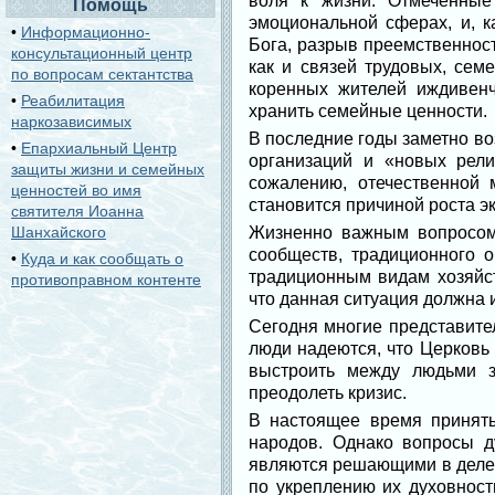
воля к жизни. Отмеченные
Помощь
эмоциональной сферах, и, к
•
Информационно-
Бога, разрыв преемственнос
консультационный центр
как и связей трудовых, сем
по вопросам сектантства
коренных жителей иждивенч
•
Реабилитация
хранить семейные ценности.
наркозависимых
В последние годы заметно в
•
Епархиальный Центр
организаций и «новых рели
защиты жизни и семейных
сожалению, отечественной 
ценностей во имя
становится причиной роста э
святителя Иоанна
Шанхайского
Жизненно важным вопросом
сообществ, традиционного 
•
Куда и как сообщать о
традиционным видам хозяйст
противоправном контенте
что данная ситуация должна 
Сегодня многие представит
люди надеются, что Церковь
выстроить между людьми з
преодолеть кризис.
В настоящее время принят
народов. Однако вопросы д
являются решающими в деле 
по укреплению их духовност