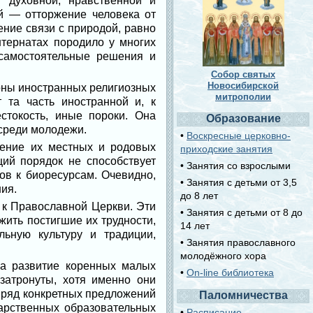
 духовной, нравственной и
ей ― отторжение человека от
ние связи с природой, равно
нтернатах породило у многих
 самостоятельные решения и
Собор святых
Новосибирской
оны иностранных религиозных
митрополии
 та часть иностранной и, к
стокость, иные пороки. Она
Образование
 среди молодежи.
•
Воскресные церковно-
ение их местных и родовых
приходские занятия
ий порядок не способствует
• Занятия со взрослыми
ов к биоресурсам. Очевидно,
• Занятия с детьми от 3,5
ия.
до 8 лет
к Православной Церкви. Эти
• Занятия с детьми от 8 до
ить постигшие их трудности,
14 лет
ьную культуру и традиции,
• Занятия православного
молодёжного хора
а развитие коренных малых
•
On-line библиотека
затронуты, хотя именно они
 ряд конкретных предложений
Паломничества
дарственных образовательных
•
Расписание