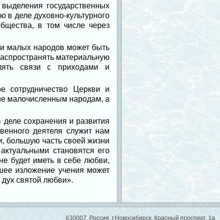
 выделения государственных
ю в деле духовно-культурного
бщества, в том числе через
ди малых народов может быть
распространять материальную
лять связи с приходами и
е сотрудничество Церкви и
ие малочисленным народам, а
 деле сохранения и развития
твенного деятеля служит нам
и, большую часть своей жизни
актуальными становятся его
е будет иметь в себе любви,
ейшее изложение учения может
е дух святой любви».
630007, Россия, г.Новосибирск, Красный проспект, 1а