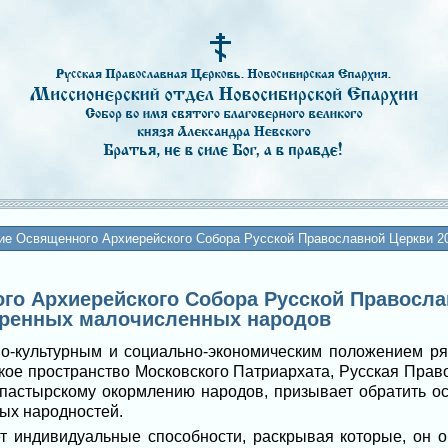
ие Освященного Архиерейского Собора Русской Православной Церкви 201
о Архиерейского Собора Русской Православн
оренных малочисленных народов
но-культурным и социально-экономическим положением р
кое пространство Московского Патриархата, Русская Прав
пастырскому окормлению народов, призывает обратить о
ых народностей.
т индивидуальные способности, раскрывая которые, он 