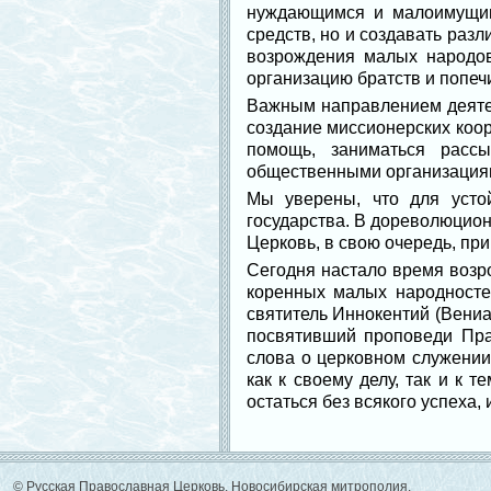
нуждающимся и малоимущим 
средств, но и создавать раз
возрождения малых народов
организацию братств и попеч
Важным направлением деятел
создание миссионерских коо
помощь, заниматься расс
общественными организация
Мы уверены, что для усто
государства. В дореволюцио
Церковь, в свою очередь, при
Сегодня настало время возр
коренных малых народностей
святитель Иннокентий (Вениа
посвятивший проповеди Пра
слова о церковном служении
как к своему делу, так и к 
остаться без всякого успеха,
© Русская Православная Церковь. Новосибирская митрополия.