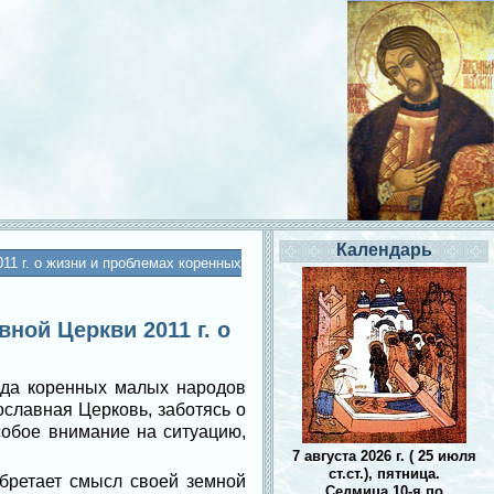
Календарь
1 г. о жизни и проблемах коренных
ой Церкви 2011 г. о
яда коренных малых народов
ославная Церковь, заботясь о
собое внимание на ситуацию,
7 августа 2026 г. ( 25 июля
ст.ст.), пятница.
обретает смысл своей земной
Седмица 10-я по