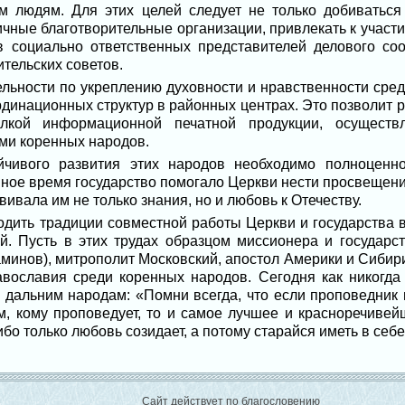
людям. Для этих целей следует не только добиваться
личные благотворительные организации, привлекать к участи
 социально ответственных представителей делового соо
ительских советов.
ьности по укреплению духовности и нравственности сре
рдинационных структур в районных центрах. Это позволит 
ылкой информационной печатной продукции, осуществ
ми коренных народов.
йчивого развития этих народов необходимо полноценно
нное время государство помогало Церкви нести просвещен
вивала им не только знания, но и любовь к Отечеству.
одить традиции совместной работы Церкви и государства в
. Пусть в этих трудах образцом миссионера и государс
минов), митрополит Московский, апостол Америки и Сибир
вославия среди коренных народов. Сегодня как никогда 
 дальним народам: «Помни всегда, что если проповедник н
тем, кому проповедует, то и самое лучшее и красноречив
 ибо только любовь созидает, а потому старайся иметь в себ
Сайт действует по благословению