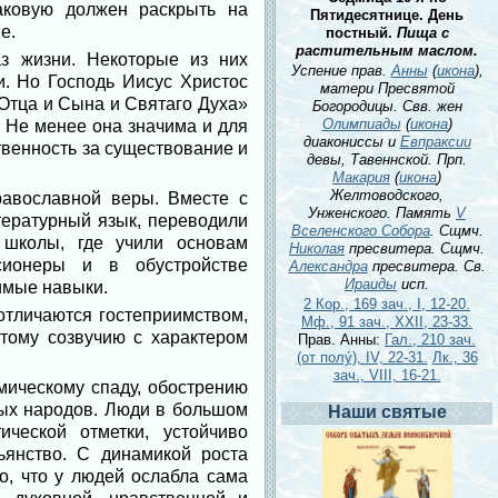
аковую должен раскрыть на
Пятидесятнице. День
е.
постный.
Пища с
растительным маслом.
з жизни. Некоторые из них
Успение прав.
Анны
(
икона
),
. Но Господь Иисус Христос
матери Пресвятой
 Отца и Сына и Святаго Духа»
Богородицы. Свв. жен
Олимпиады
(
икона
)
. Не менее она значима и для
диакониссы и
Евпраксии
твенность за существование и
девы, Тавеннской. Прп.
Макария
(
икона
)
Желтоводского,
авославной веры. Вместе с
Унженского. Память
V
тературный язык, переводили
Вселенского Собора
. Сщмч.
 школы, где учили основам
Николая
пресвитера. Сщмч.
ссионеры и в обустройстве
Александра
пресвитера. Св.
Ираиды
исп.
имые навыки.
2 Кор., 169 зач., I, 12-20.
тличаются гостеприимством,
Мф., 91 зач., XXII, 23-33.
тому созвучию с характером
Прав. Анны:
Гал., 210 зач.
(от полу́), IV, 22-31.
Лк., 36
зач., VIII, 16-21.
мическому спаду, обострению
лых народов. Люди в большом
Наши святые
ческой отметки, устойчиво
ьянство. С динамикой роста
то, что у людей ослабла сама