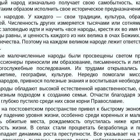
дый народ изначально получает свою самобытность, к
таким образом исполнить свое историческое предназначени
 народов. У каждого ― свои традиции, культура, обра
й. Численность других измеряется тысячами или сотнями
 заповедью идти и научить «все народы, крестя их во имя
оды равны, и ценность каждого из них велика в очах Божиих
вечества. Поэтому на каждом великом народе лежит ответс
.
ные малочисленные народы были просвещены светом пр
ссионеры приносили им образование, письменность и ли
гослужебные последования. Их трудами открывались
метике, географии, культуре. Нередко помогали ми
народов, привнося полезные знания и воспитывая необход
роды обладают высокой естественной нравственностью, о
ьезным подходом к созданию семьи. Отчасти благодаря э
 глубоко пустило среди них свои корни Православие.
 на постсоветском пространстве привел к быстрому эконо
у падению уровня жизни, особенно среди коренных и ма
ть обжитые места, рождаемость опустилась ниже крити
ость жизни. В селах стали процветать безработица и п
впадает динамика роста преступности. Все указывает на 