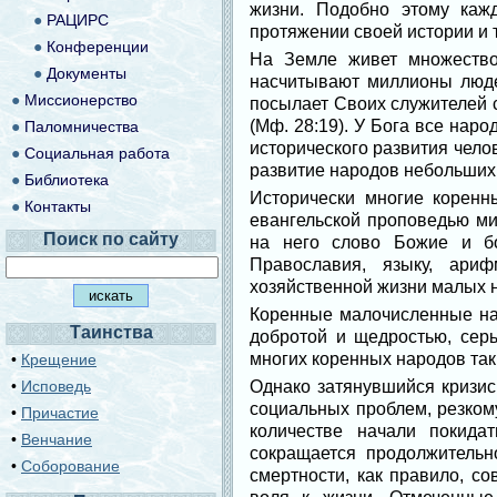
жизни. Подобно этому каж
●
РАЦИРС
протяжении своей истории и 
●
Конференции
На Земле живет множество
●
Документы
насчитывают миллионы люде
●
Миссионерство
посылает Своих служителей с
(Мф. 28:19). У Бога все нар
●
Паломничества
исторического развития чело
●
Социальная работа
развитие народов небольших
●
Библиотека
Исторически многие корен
●
Контакты
евангельской проповедью ми
Поиск по сайту
на него слово Божие и бо
Православия, языку, ариф
хозяйственной жизни малых 
Коренные малочисленные на
Таинства
добротой и щедростью, сер
многих коренных народов так
•
Крещение
•
Исповедь
Однако затянувшийся кризис
социальных проблем, резком
•
Причастие
количестве начали покида
•
Венчание
сокращается продолжительн
•
Соборование
смертности, как правило, со