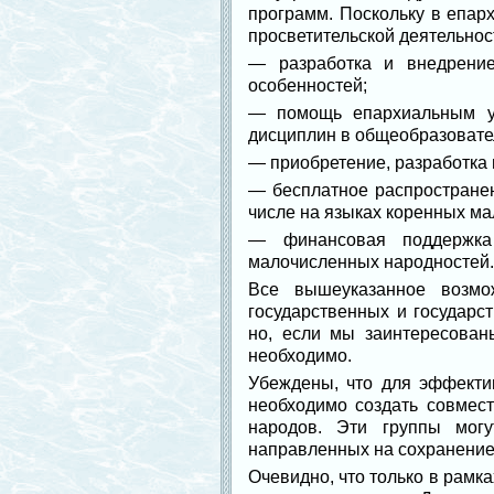
программ. Поскольку в епар
просветительской деятельнос
― разработка и внедрение
особенностей;
― помощь епархиальным уп
дисциплин в общеобразовате
― приобретение, разработка 
― бесплатное распространен
числе на языках коренных м
― финансовая поддержка 
малочисленных народностей.
Все вышеуказанное возмо
государственных и государс
но, если мы заинтересован
необходимо.
Убеждены, что для эффекти
необходимо создать совмес
народов. Эти группы могу
направленных на сохранение 
Очевидно, что только в рамк