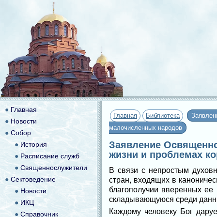
●
Главная
Главная
Библиотека
Заявлен
●
Новости
малочисленных народов
●
Собор
Заявление Освященног
●
История
жизни и проблемах к
●
Расписание служб
●
Священнослужители
В связи с непростым духов
●
Сектоведение
стран, входящих в каноничес
благополучии вверенных ее 
●
Новости
складывающуюся среди данн
●
ИКЦ
Каждому человеку Бог даруе
●
Справочник