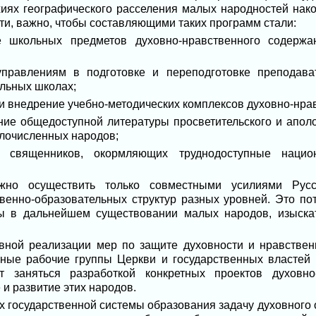
хиях географического расселения малых народностей нак
ти, важно, чтобы составляющими таких программ стали:
 школьных предметов духовно-нравственного содержа
равлениям в подготовке и переподготовке преподават
льных школах;
и внедрение учебно-методических комплексов духовно-нра
ие общедоступной литературы просветительского и аполог
алочисленных народов;
священников, окормляющих труднодоступные нацио
жно осуществить только совместными усилиями Русс
твенно-образовательных структур разных уровней. Это по
ы в дальнейшем существовании малых народов, изыска
вной реализации мер по защите духовности и нравствен
тные рабочие группы Церкви и государственных властей
т заняться разработкой конкретных проектов духовно-
и развитие этих народов.
ах государственной системы образования задачу духовног