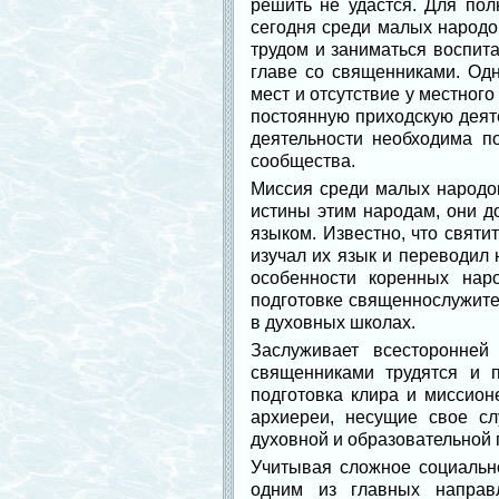
решить не удастся. Для пол
сегодня среди малых народо
трудом и заниматься воспи
главе со священниками. Одн
мест и отсутствие у местног
постоянную приходскую деяте
деятельности необходима п
сообщества.
Миссия среди малых народов
истины этим народам, они д
языком. Известно, что свят
изучал их язык и переводил
особенности коренных нар
подготовке священнослужите
в духовных школах.
Заслуживает всесторонней
священниками трудятся и 
подготовка клира и миссио
архиереи, несущие свое с
духовной и образовательной 
Учитывая сложное социальн
одним из главных направ