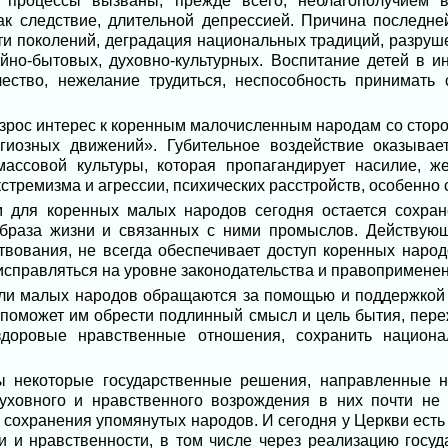
 процессы вызваны, прежде всего, неблагополучием в
ак следствие, длительной депрессией. Причина последн
ти поколений, деградация национальных традиций, разруше
ейно-бытовых, духовно-культурных. Воспитание детей в и
ество, нежелание трудиться, неспособность принимать
озрос интерес к коренным малочисленным народам со стор
гиозных движений». Губительное воздействие оказывает
массовой культуры, которая пропагандирует насилие, же
кстремизма и агрессии, психических расстройств, особенно
 для коренных малых народов сегодня остается сохран
образа жизни и связанных с ними промыслов. Действующ
вования, не всегда обеспечивает доступ коренных народ
исправляться на уровне законодательства и правоприменен
ели малых народов обращаются за помощью и поддержкой 
 поможет им обрести подлинный смысл и цель бытия, переж
доровые нравственные отношения, сохранить национал
ы некоторые государственные решения, направленные н
уховного и нравственного возрождения в них почти не 
сохранения упомянутых народов. И сегодня у Церкви есть
и и нравственности, в том числе через реализацию госу