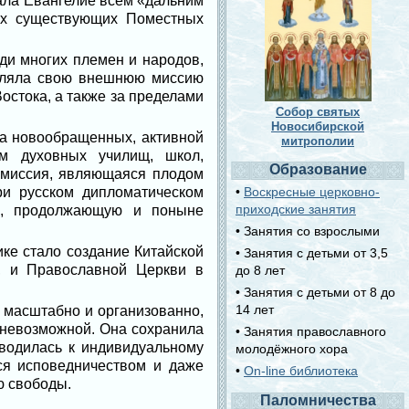
ала Евангелие всем «дальним
сех существующих Поместных
ди многих племен и народов,
твляла свою внешнюю миссию
остока, а также за пределами
Собор святых
Новосибирской
а новообращенных, активной
митрополии
ом духовных училищ, школ,
Образование
 миссия, являющаяся плодом
ри русском дипломатическом
•
Воскресные церковно-
приходские занятия
ь, продолжающую и поныне
• Занятия со взрослыми
ке стало создание Китайской
• Занятия с детьми от 3,5
, и Православной Церкви в
до 8 лет
• Занятия с детьми от 8 до
14 лет
 масштабно и организованно,
 невозможной. Она сохранила
• Занятия православного
водилась к индивидуальному
молодёжного хора
ся исповедничеством и даже
•
On-line библиотека
ю свободы.
Паломничества