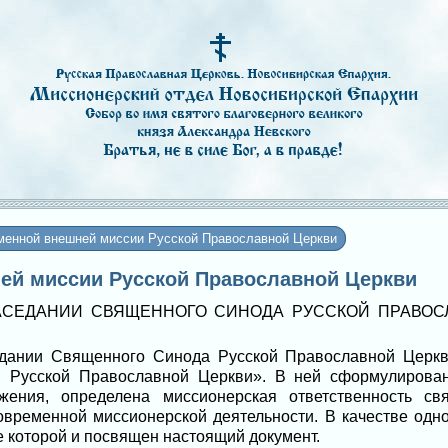
менной внешней миссии Русской Православной Церкви
ей миссии Русской Православной Церкви
АСЕДАНИИ СВЯЩЕННОГО СИНОДА РУССКОЙ ПРАВОС
едании Священного Синода Русской Православной Церк
ти Русской Православной Церкви». В ней сформулирова
ужения, определена миссионерская ответственность св
временной миссионерской деятельности. В качестве одн
е которой и посвящен настоящий документ.