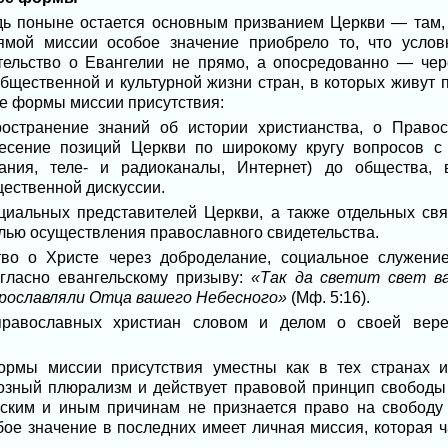
ь поныне остается основным призванием Церкви — там, 
ямой миссии особое значение приобрело то, что услов
детельство о Евангелии не прямо, а опосредованно — че
общественной и культурной жизни стран, в которых живут 
е формы миссии присутствия:
странение знаний об истории христианства, о Правос
несение позиций Церкви по широкому кругу вопросов с
ания, теле- и радиоканалы, Интернет) до общества, 
ественной дискуссии.
иальных представителей Церкви, а также отдельных св
елью осуществления православного свидетельства.
во о Христе через доброделание, социальное служение
гласно евангельскому призыву:
«Так да светит свет в
прославляли Отца вашего Небесного»
(Мф. 5:16).
равославных христиан словом и делом о своей вере
рмы миссии присутствия уместны как в тех странах и 
озный плюрализм и действует правовой принцип свободы
ческим и иным причинам не признается право на свободу
бое значение в последних имеет личная миссия, которая ч