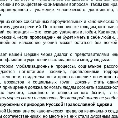
позиции по общественно значимым вопросам, таким как нр
справедливость, уважение человеческого достоинства,
р.
дя из своих собственных вероучительных и канонических п
ктику других религий. По отношению же к людям, которые
гий, ее позиция — это позиция уважения и любви. Как писал
овский, «если проповедник не будет иметь в себе любви… к
ивейшее изложение учения может остаться без всякой
ает нашей Церкви через диалог с представителями ин
конфликтов и укреплению солидарности между людьми.
отором глобализационные процессы, социальное рассло
даются нагнетанием насилия, проявлениями террори
яженности, свидетельство и провозглашение возможнос
й, возрастов и социальных групп, должны стать одн
я примирения должна помогать людям осознать возможност
х личного, семейного и общественного бытия, в со
ь мир со всеми и святость, без которой никто не увиди
 зарубежных приходов Русской Православной Церкви
ой Церкви вне ее канонических пределов изначально созда
 соотечественниках, но многие из них стали духовным до