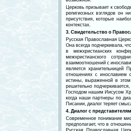
Церковь призывает к свобод
религиозных взглядов он н
присутствия, которые наибо
контекстах.
3. Свидетельство о Правос
Русская Православная Церко
Она всегда подчеркивала, чт
в межхристианских конф
межхристианского сотруд
взаимоотношений с инослави
является хранительницей П
отношениях с инославием с
истины, выраженной в этом
решительно подчеркивается,
Господом нашим Иисусом Хри
когда наши партнеры по диа
Писании, диалог теряет смыс
4. Диалог с представителя
Современное понимание мисс
предполагает, что в отношен
Русская Православная Цер