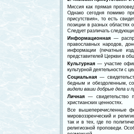
Миссия как прямая проповед
Однако сегодня помимо пр
присутствия», то есть сви
позиции в разных областях 
Следует различать следующи
Информационная
— распро
православных народов, до
информации (печатные изд
представителей Церкви в общ
Культурная
— участие офиц
культурной деятельности с ц
Социальная
— свидетельст
бедным и обездоленным, со
видели ваши добрые дела и 
Личная
— свидетельство п
христианских ценностях.
Все вышеперечисленные фо
мировоззренческий и религи
так и в тех, где по полити
религиозной проповеди. Осо
возможной.