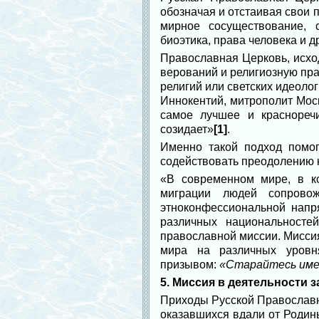
обозначая и отстаивая свои 
мирное сосуществование, 
биоэтика, права человека и д
Православная Церковь, исхо
верований и религиозную пра
религий или светских идеоло
Иннокентий, митрополит Моск
самое лучшее и краснореч
созидает»
[1]
.
Именно такой подход помог
содействовать преодолению 
«В современном мире, в к
миграции людей сопровож
этноконфессиональной напр
различных национальносте
православной миссии. Мисси
мира на различных уровня
призывом:
«Старайтесь имет
5. Миссия в деятельности
Приходы Русской Православн
оказавшихся вдали от Родины