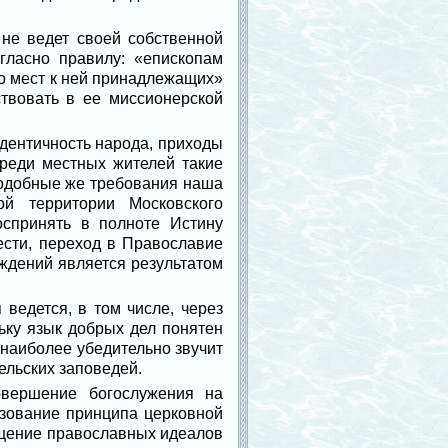
не ведет своей собственной
гласно правилу: «епископам
до мест к ней принадлежащих»
твовать в ее миссионерской
идентичность народа, приходы
реди местных жителей такие
одобные же требования наша
й территории Московского
оспринять в полноте Истину
ести, переход в Православие
ждений является результатом
ведется, в том числе, через
ьку язык добрых дел понятен
 наиболее убедительно звучит
ельских заповедей.
овершение богослужения на
ьзование принципа церковной
ощение православных идеалов