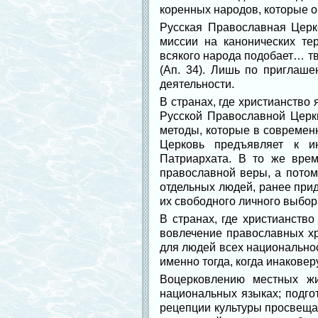
коренных народов, которые о
Русская Православная Церк
миссии на канонических те
всякого народа подобает… тв
(Ап. 34). Лишь по приглаш
деятельности.
В странах, где христианство
Русской Православной Церк
методы, которые в современ
Церковь предъявляет к и
Патриархата. В то же врем
православной веры, а потом
отдельных людей, ранее при
их свободного личного выбор
В странах, где христианств
вовлечение православных хр
для людей всех национальнос
именно тогда, когда инакове
Воцерковлению местных жи
национальных языках; подго
рецепции культуры просвеща