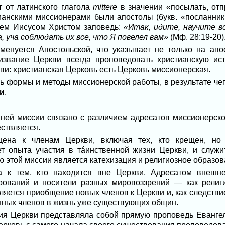
 от латинского глагола
mittere
в значении «посылать, отпр
ианскими миссионерами были апостолы (букв. «посланник
ем Иисусом Христом заповедь:
«Итак, идите, научите в
, уча соблюдать их все, что Я повелел вам»
(Мф. 28:19-20)
енуется Апостольской, что указывает не только на апо
извание Церкви всегда проповедовать христианскую ист
и: христианская Церковь есть Церковь миссионерская.
ь формы и методы миссионерской работы, в результате че
и
.
и
ней миссии связано с различием адресатов миссионерско
ествляется.
на к членам Церкви, включая тех, кто крещен, но 
ет опыта участия в тáинственной жизни Церкви, и служи
 этой миссии является катехизация и религиозное образов
 к тем, кто находится вне Церкви. Адресатом внешн
ований и носители разных мировоззрений — как религи
является приобщение новых членов к Церкви и, как следств
ных членов в жизнь уже существующих общин.
ия Церкви представляла собой прямую проповедь Евангел