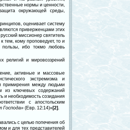
авственные нормы и ценности,
 защита окружающей среды,
ринципов, оценивает систему
 являются приверженцами этих
 русский миссионер святитель
 тем, кому проповедует, то и
 пользы, ибо токмо любовь
ых религий и мировоззрений
ение, активные и массовые
стического экстремизма и
ти примирения между людьми
им из ключевых содержаний
ь и необходимость созидания
ответствии с апостольским
т Господа»
(Евр. 12:14)»
[2]
.
вались с целью попечения об
мом и для тех представителей