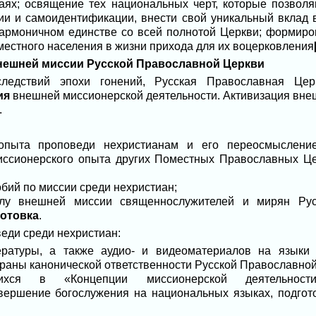
аях; освящение тех национальных черт, которые позвол
ии и самоидентификации, внести свой уникальный вклад
гармоничном единстве со всей полнотой Церкви; формиро
естного населения в жизни прихода для их воцерковления
внешней миссии Русской Православной Церкви
ледствий эпохи гонений, Русская Православная Цер
ия
внешней миссионерской деятельности. Активизация вне
.
 опыта проповеди нехристианам и его переосмыслени
иссионерского опыта других Поместных Православных Це
обий по миссии среди нехристиан;
елу внешней миссии священнослужителей и мирян Рус
готовка
.
еди среди нехристиан:
ературы, а также аудио- и видеоматериалов на языки 
раны канонической ответственности Русской Православной
щихся в «Концепции миссионерской деятельност
ершение богослужения на национальных языках, подгото