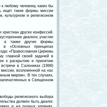
к любому человеку, каких бы
вь ищет такие формы миссии
м, культурном и религиозном
 христиан других конфессий.
вусторонние диалоги, участие
х, а также другие формы
ся в «Основных принципах
года: «Православная Церковь
му главной своей задачей в
щее к раскрытию и принятию
встречи в Салониках (1998)
 миссии, возложенной на нас
вным миром». В тех случаях,
, запечатленных в Священном
свободы религиозного выбора
тельства должен быть диалог.
рмах и на разных уровнях,