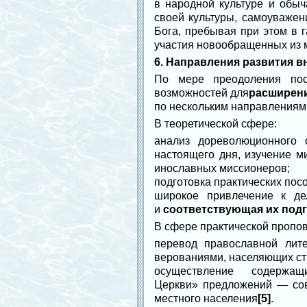
в народной культуре и обыч
своей культуры, самоуважен
Бога, пребывая при этом в 
участия новообращенных из м
6. Направления развития 
По мере преодоления пос
возможностей для
расширен
по нескольким направлениям
В теоретической сфере:
анализ дореволюционного
настоящего дня, изучение м
инославных миссионеров;
подготовка практических пос
широкое привлечение к д
и
соответствующая их под
В сфере практической пропов
перевод православной лит
верованиями, населяющих ст
осуществление содержа
Церкви» предложений — сов
местного населения
[5]
.