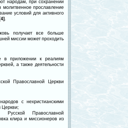
яют народам, при сохранении
 в молитвенное прославление
вание условий для активного
[4]
.
ковь получает все больше
шней миссии может проходить
е в приложении к реалиям
рквей, а также деятельности
ской Православной Церкви
народов с нехристианскими
 Церкви;
и Русской Православной
вка клира и миссионеров из