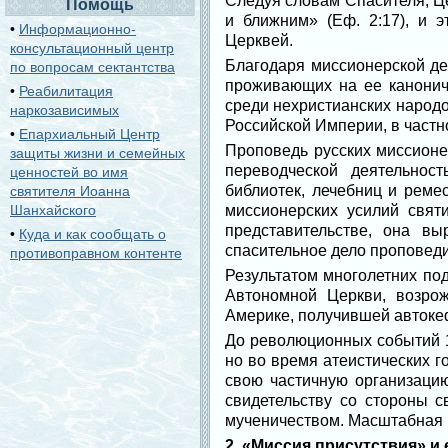
Следуя словам Спасителя, Ц
Помощь
и ближним» (Еф. 2:17), и 
•
Информационно-
Церквей.
консультационный центр
Благодаря миссионерской де
по вопросам сектантства
проживающих на ее канонич
•
Реабилитация
среди нехристианских народо
наркозависимых
Российской Империи, в частн
•
Епархиальный Центр
Проповедь русских миссион
защиты жизни и семейных
переводческой деятельнос
ценностей во имя
библиотек, лечебниц и рем
святителя Иоанна
Шанхайского
миссионерских усилий свят
представительстве, она 
•
Куда и как сообщать о
спасительное дело проповеди
противоправном контенте
Результатом многолетних по
Автономной Церкви, возро
Америке, получившей автокеф
До революционных событий 1
но во время атеистических 
свою частичную организаци
свидетельству со стороны 
мученичеством. Масштабная 
2. «Миссия присутствия» и