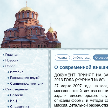
●
Главная
Главная
Библиотека
О совре
●
Новости
●
Собор
О современной внешн
●
История
ДОКУМЕНТ ПРИНЯТ НА З
●
Расписание служб
2013 ГОДА (ЖУРНАЛ № 80)
●
Священнослужители
27 марта 2007 года на зас
●
Сектоведение
миссионерской деятельнос
●
Новости
задачи миссионерского сл
описаны формы и методы со
●
ИКЦ
миссия, детальной разработк
●
Справочник