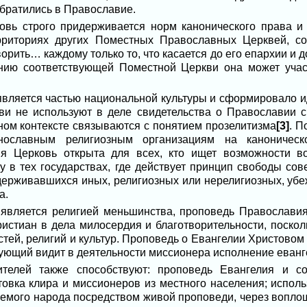
братились в Православие.
овь строго придерживается норм канонического права и 
рриториях других Поместных Православных Церквей, со
орить… каждому только то, что касается до его епархии и 
ению соответствующей Поместной Церкви она может учас
 является частью национальной культуры и сформировало 
ви не используют в деле свидетельства о Православии с
ном контексте связываются с понятием прозелитизма
[3]
. П
нославным религиозным организациям на каноническо
я Церковь открыта для всех, кто ищет возможности в
у в тех государствах, где действует принцип свободы сов
держивавшихся иных, религиозных или нерелигиозных, убе
а.
о является религией меньшинства, проповедь Православия 
истиан в дела милосердия и благотворительности, поскол
тей, религий и культур. Проповедь о Евангелии Христовом
рующий видит в деятельности миссионера исполнение еванг
телей также способствуют: проповедь Евангелия и с
товка клира и миссионеров из местного населения; испол
емого народа посредством живой проповеди, через вопл