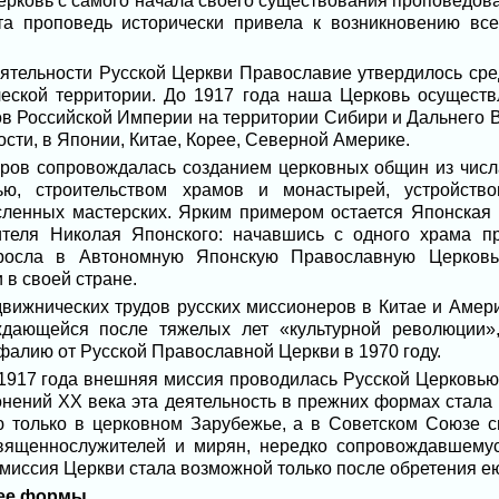
ерковь с самого начала своего существования проповедов
эта проповедь исторически привела к возникновению в
ятельности Русской Церкви Православие утвердилось сре
еской территории. До 1917 года наша Церковь осущес
в Российской Империи на территории Сибири и Дальнего В
ости, в Японии, Китае, Корее, Северной Америке.
еров сопровождалась созданием церковных общин из числ
тью, строительством храмов и монастырей, устройств
есленных мастерских. Ярким примером остается Японская
ителя Николая Японского: начавшись с одного храма п
выросла в Автономную Японскую Православную Церков
 в своей стране.
движнических трудов русских миссионеров в Китае и Амери
ждающейся после тяжелых лет «культурной революции»
алию от Русской Православной Церкви в 1970 году.
917 года внешняя миссия проводилась Русской Церковью
гонений ХХ века эта деятельность в прежних формах стала
ю только в церковном Зарубежье, а в Советском Союзе с
священнослужителей и мирян, нередко сопровождавшему
миссия Церкви стала возможной только после обретения е
 ее формы