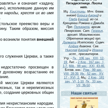
авлять» и означает «задачу,
Пятидесятнице.
Поста
нет.
и»), исполнявшие данную им
Мц.
Христины
. Мчч. блгвв.
се народы, крестя их во имя
князей
Бориса
(
икона
) и
.
Глеба
(
икона
), во св.
Крещении Романа и Давида.
стольское преемство веры и
Прп.
Поликарпа
, архим.
ину. Таким образом, миссия
Печерского. Свт.
Георгия
,
архиеп. Могилевского.
Обретение мощей прп.
го возникли понятия
внешней
Далмата
Исетского. Сщмч.
Алфея
диакона. Свв.
Николая
(
икона
) и
Иоанна
испп., пресвитеров.
го служения Церкви, а также
Утр. -
Лк., 106 зач., XXI, 12-
19.
Лит. -
2 Кор., 167 зач., I,
1-7.
Мф., 88 зач., XXI, 43-46.
недостаточно просвещен в
Блгвв. кнн.:
Рим., 99 зач.,
т духовному возрастанию ее
VIII, 28-39.
Ин., 52 зач., XV,
ание.
17 - XVI, 2.
Мц.:
2 Кор., 181
зач., VI, 1-10.
Лк., 33 зач.,
ей миссии Церкви являются
VII, 36-50
.
озных, так и нерелигиозных
ие, создание церковных общин
Наши святые
ия нехристианским народам.