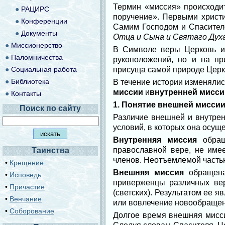
Термин «миссия» происходит
●
РАЦИРС
поручение». Первыми христ
●
Конференции
Самим Господом и Спасител
●
Документы
Отца и Сына и Святаго Духа
●
Миссионерство
В Символе веры Церковь им
●
Паломничества
рукоположений, но и на пр
●
Социальная работа
присуща самой природе Церкв
●
Библиотека
В течение истории изменялис
миссии
и
внутренней мисси
●
Контакты
1. Понятие внешней мисси
Поиск по сайту
Различие внешней и внутрен
условий, в которых она осущ
Внутренняя миссия
обраще
православной вере, не име
Таинства
членов. Неотъемлемой частью
•
Крещение
Внешняя миссия
обращена
•
Исповедь
приверженцы различных вер
•
Причастие
(светских). Результатом ее 
•
Венчание
или вовлечение новообращен
•
Соборование
Долгое время внешняя мисс