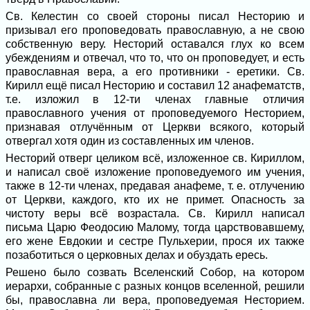
Св. Келестин со своей стороны писал Несторию и
призывал его проповедовать православную, а не свою
собственную веру. Несторий оставался глух ко всем
убеждениям и отвечал, что то, что он проповедует, и есть
православная вера, а его противники - еретики. Св.
Кирилл ещё писал Несторию и составил 12 анафематств,
т.е. изложил в 12-ти членах главные отличия
православного учения от проповедуемого Несторием,
признавая отлучённым от Церкви всякого, который
отвергал хотя один из составленных им членов.
Несторий отверг целиком всё, изложенное св. Кириллом,
и написал своё изложение проповедуемого им учения,
также в 12-ти членах, предавая анафеме, т. е. отлучению
от Церкви, каждого, кто их не примет. Опасность за
чистоту веры всё возрастала. Св. Кирилл написал
письма Царю Феодосию Малому, тогда царствовавшему,
его жене Евдокии и сестре Пульхерии, прося их также
позаботиться о церковных делах и обуздать ересь.
Решено было созвать Вселенский Собор, на котором
иерархи, собранные с разных концов вселенной, решили
бы, православна ли вера, проповедуемая Несторием.