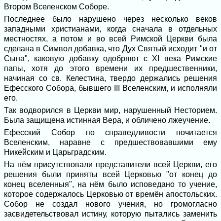
Втором Вселенском Соборе.
Последнее было нарушено через несколько веков
западными христианами, когда сначала в отдельных
местностях, а потом и во всей Римской Церкви была
сделана в Символ добавка, что Дух Святый исходит "и от
Сына", каковую добавку одобряют с XI века Римские
папы, хотя до этого времени их предшественники,
начиная со св. Келестина, твердо держались решения
Ефесского Собора, бывшего III Вселенским, и исполняли
его.
Так водворился в Церкви мир, нарушенный Несторием.
Была защищена истинная Вера, и обличено лжеучение.
Ефесский Собор по справедливости почитается
Вселенским, наравне с предшествовавшими ему
Никейским и Царьградским.
На нём присутствовали представители всей Церкви, его
решения были приняты всей Церковью "от конец до
конец вселенныя", на нём было исповедано то учение,
которое содержалось Церковью от времён апостольских.
Собор не создал нового учения, но громогласно
засвидетельствовал истину, которую пытались заменить