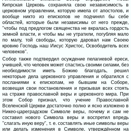
Кипрская Церковь сохраняла свою независимость в
церковном управлении, которую имела от апостолов, и
вообще никто из епископов не подчинял бы себе
областей, которые были независимы от него прежде,
"чтобы под предлогом священства не вкралась гордость
земной власти, и чтобы мы не утратили, погубляя мало
по малу, той свободы, которую даровал нам Своею
кровию Господь наш Иисус Христос, Освободитель всех
человеков".
Собор также подтвердил осуждение пелагиевой ереси,
учившей, что человек может спастись своими силами, без
необходимости иметь Божию благодать, решил
некоторые дела церковного управления и обратился с
посланиями к епископам, не бывшим на Соборе,
возвещая свои постановления и призывая всех стоять
на страже православной веры и церковного мира. При
этом Собор признал, что учение Православной
Вселенской Церкви достаточно полно и ясно изложено в
Никео-цареградском Символе веры, почему и сам не
составил нового Символа веры и воспретил впредь
"слагать иную веру", т. е. составлять иные символы веры
или делать изменения в Символе, утверждённом на