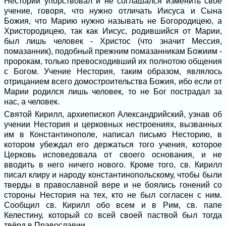
Несторий упорствовал и не соглашался изменить своё
учение, говоря, что нужно отличать Иисуса и Сына
Божия, что Марию нужно называть не Богородицею, а
Христородицею, так как Иисус, родившийся от Марии,
был лишь человек - Христос (что значит Мессия,
помазанник), подобный прежним помазанникам Божиим -
пророкам, только превосходивший их полнотою общения
с Богом. Учение Нестория, таким образом, являлось
отрицанием всего домостроительства Божия, ибо если от
Марии родился лишь человек, то не Бог пострадал за
нас, а человек.
Святой Кирилл, архиепископ Александрийский, узнав об
учении Нестория и церковных нестроениях, вызванных
им в Константинополе, написал письмо Несторию, в
котором убеждал его держаться того учения, которое
Церковь исповедовала от своего основания, и не
вводить в него ничего нового. Кроме того, св. Кирилл
писал клиру и народу константинопольскому, чтобы были
тверды в православной вере и не боялись гонений со
стороны Нестория на тех, кто не был согласен с ним.
Сообщил св. Кирилл обо всем и в Рим, св. папе
Келестину, который со всей своей паствой был тогда
твёрд в Православии.