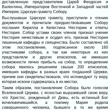
доставленную представителем Царей Феодосия и
Валентина, Императоров Восточной и Западной частей
Империи, Царскую грамоту Собору.
Выслушавши Царскую грамоту, приступили к чтению
документов и прочитали предшествовавшие Собору
послания Кирилла и Келестина Несторию и ответы
Нестория. Собор устами своих членов признал учение
Нестория нечестивым и осудил его, признав Нестория
лишенным кафедры и священства. Было составлено об
этом постановление, подписанное около 160
участниками собора, а так как некоторые из них
представляли и других епископов, не имевших
возможности лично прибыть на собор, то определение
собора явилось решением свыше 200 епископов,
имевших кафедры в разных краях тогдашней Церкви,
причем они свидетельствовали, что исповедуют ту веру,
которая искони содержалась в их местах.
Таким образом, постановление Собора было голосом
Вселенской Церкви, с ясностью выразившей свою веру,
что Христос, рожденный от Девы, есть истинный Бог
вочеловечившийся, а поелику Мария родила
совершенного человека, бывшего в то же время