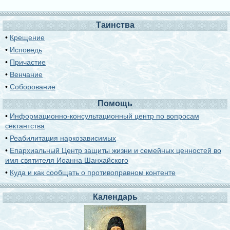
Таинства
•
Крещение
•
Исповедь
•
Причастие
•
Венчание
•
Соборование
Помощь
•
Информационно-консультационный центр по вопросам
сектантства
•
Реабилитация наркозависимых
•
Епархиальный Центр защиты жизни и семейных ценностей во
имя святителя Иоанна Шанхайского
•
Куда и как сообщать о противоправном контенте
Календарь