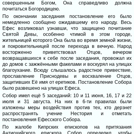
совершенным Богом, Она справедливо должна
почитаться Богородицею.
По окончании заседания постановление его было
немедленно сообщено ожидавшему его народу. Весь
Ефес возликовал узнавши, что защищено почитание
Святой Девы, особенно чтимой в этом городе,
жительницей которого Она была во время земной жизни,
и покровительницей после перехода в вечную. Народ
восторженно приветствовал Отцов, вечером
возвращавшихся к себе после заседания, провожал их
до домов с зажжёнными факелами и воскурял на улицах
благоухание. Всюду слышалось радостное привествие,
прославление Приснодевы и восхваление Отцов,
защитивших Её имя от еретиков. Постановление Собора
было развешено на улицах Ефеса.
Собор имел ещё 5 заседаний: 10 и 11 июня, 16, 17 и 22
июля и 31 августа. На них в 6-ти правилах были
изложены меры воздействия против тех, кто дерзнет
распространять учение Нестория и отметать
постановления Ефесского Собора.
По жалобе Кипрских епископов на притязания
Антиохийского епископа Собор определил, чтобы