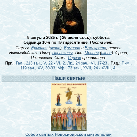
8 августа 2026 г. ( 26 июля ст.ст.), суббота.
Седмица 10-я по Пятидесятнице.
Поста нет.
Сщмчч.
Ермолая
(
икона
),
Ермиппа
и
Ермократа
, иереев
Никомидийских. Прмц.
Параскевы
. Прп.
Моисея
(
икона
) Угрина,
Печерского. Сщмч.
Сергия
пресвитера.
Прп.:
Гал., 213 зач., V, 22 - VI, 2.
Лк., 24 зач., VI, 17-23
. Ряд.:
Рим.,
119 зач., XV, 30-33.
Мф., 73 зач., XVII, 24 - XVIII, 4.
Наши святые
Собор святых Новосибирской митрополии