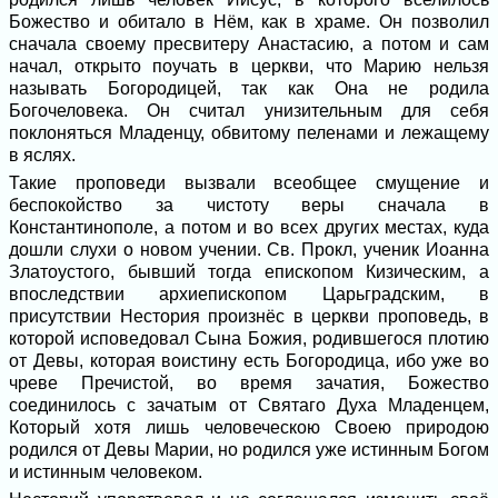
Божество и обитало в Нём, как в храме. Он позволил
сначала своему пресвитеру Анастасию, а потом и сам
начал, открыто поучать в церкви, что Марию нельзя
называть Богородицей, так как Она не родила
Богочеловека. Он считал унизительным для себя
поклоняться Младенцу, обвитому пеленами и лежащему
в яслях.
Такие проповеди вызвали всеобщее смущение и
беспокойство за чистоту веры сначала в
Константинополе, а потом и во всех других местах, куда
дошли слухи о новом учении. Св. Прокл, ученик Иоанна
Златоустого, бывший тогда епископом Кизическим, а
впоследствии архиепископом Царьградским, в
присутствии Нестория произнёс в церкви проповедь, в
которой исповедовал Сына Божия, родившегося плотию
от Девы, которая воистину есть Богородица, ибо уже во
чреве Пречистой, во время зачатия, Божество
соединилось с зачатым от Святаго Духа Младенцем,
Который хотя лишь человеческою Своею природою
родился от Девы Марии, но родился уже истинным Богом
и истинным человеком.