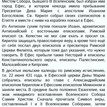
Местом Собора, бывшего III Вселенским, был избран ими
город Ефес, в котором некогда имела пребывание
Пресвятая Дева Мария с апостолом Иоанном
Богословом. Св. Кирилл собрал своих соепископов в
Египте и вместе с ними на кораблях поехал в Ефес.
Из Антиохии сухим путем поехали Иоанн, архиепископ
Антиохийский с восточными епископами. Римский
епископ св. Келестин не мог сам ехать и просил св.
Кирилла защищать православную веру, а кроме того ещё
от себя послал двух епископов и пресвитера Римской
Церкви Филиппа, которым тоже дал указания, что нужно
говорить. В Ефес прибыли также Несторий и епископы
Константинопольского округа, епископы Палестинские,
Малоазийские и Кипрские.
В десятые июльские календы по римскому исчислению,
т.е. 22 июня 431 года, в Ефесской церкви Девы Марии
собрались епископы во главе с Александрийским
епископом Кириллом и Ефесским епископом Мемноном и
заняли места. В средине было положено Евангелие, как
знак невидимого возглавления Вселенского Собора
Самим Христом. Сначала прочитали Символ веры,
составленный I и II Вселенскими Соборами, затем