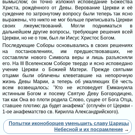
вымыслом; он точно изложил исповедание Божества
Христа, рождённого от Девы. Верование Церкви и её
суждение по затронутому вопросу были теперь так ясно
выражены, что никто не мог больше приписывать Церкви
своих лжеумствований. Могли подниматься в
дальнейшем другие вопросы, требующие решения всей
Церкви, но не о том, был ли Иисус Христос Богом.
Последующие Соборы основывались в своих решениях
на постановлениях, им предшествовавших, не
составляли нового Символа веры и лишь разъясняли
его. На III Вселенском Соборе твердо и ясно исповедано
учение Церкви о Божией Матери. Прежде святыми
отцами были обличены клеветавшие на непорочную
жизнь Девы Марии, а теперь об умаляющих Её честь
всем возвещалось: "Кто не исповедует Еммануила
истинным Богом и посему Святую Деву Богородицею,
так как Она во плоти родила Слово, сущее от Бога Отца,
ставшее плотию: да будет анафема" (отлучён от Церкви -
1-ое анафематство св. Кирилла Александрийского).
Попытки иконоборцев уменьшить славу Царицы
Небесной и их посрамление
→