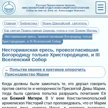
☰
Русская Православная Церковь
МИССИОНЕРСКИЙ ОТДЕЛ НОВОСИБИРСКОЙ ЕПАРХИИ
Собор во имя св. блгв. кн. Александра Невского
Главная
Библиотека
Иоанн Шанхайский, святитель
Как святая Православная Церковь чтила и чтит Божию Матерь
Несторианская ересь, провозгласившая Богородицу только
Христородицею, и III Вселенский Собор
Несторианская ересь, провозгласившая
Богородицу только Христородицею, и III
Вселенский Собор
←
Попытки евреев и еретиков опорочить
Приснодевство Марии
Когда должны были замолчать те, кто дерзал говорить
против святости и непорочности Пресвятой Девы Марии,
тогда была сделана попытка разрушить почитание Её
как
Божией Матери.
В V веке Константинопольский
архиепископ Несторий стал проповедовать, что от Марии
родился лишь человек Иисус, в которого вселилось