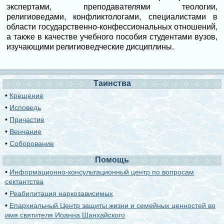
экспертами, преподавателями теологии,
религиоведами, конфликтологами, специалистами в
области государственно-конфессиональных отношений,
а также в качестве учебного пособия студентами вузов,
изучающими религиоведческие дисциплины.
Таинства
•
Крещение
•
Исповедь
•
Причастие
•
Венчание
•
Соборование
Помощь
•
Информационно-консультационный центр по вопросам
сектантства
•
Реабилитация наркозависимых
•
Епархиальный Центр защиты жизни и семейных ценностей во
имя святителя Иоанна Шанхайского