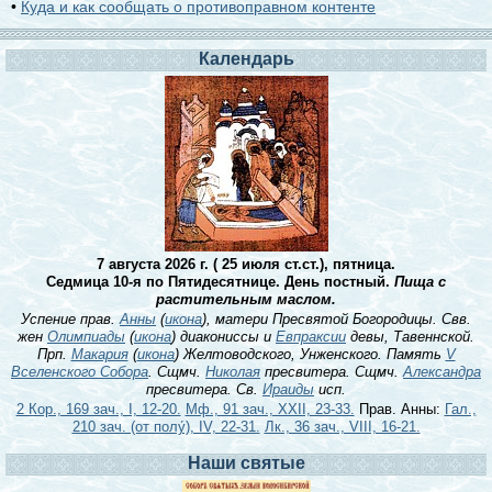
•
Куда и как сообщать о противоправном контенте
Календарь
7 августа 2026 г. ( 25 июля ст.ст.), пятница.
Седмица 10-я по Пятидесятнице. День постный.
Пища с
растительным маслом.
Успение прав.
Анны
(
икона
), матери Пресвятой Богородицы. Свв.
жен
Олимпиады
(
икона
) диакониссы и
Евпраксии
девы, Тавеннской.
Прп.
Макария
(
икона
) Желтоводского, Унженского. Память
V
Вселенского Собора
. Сщмч.
Николая
пресвитера. Сщмч.
Александра
пресвитера. Св.
Ираиды
исп.
2 Кор., 169 зач., I, 12-20.
Мф., 91 зач., XXII, 23-33.
Прав. Анны:
Гал.,
210 зач. (от полу́), IV, 22-31.
Лк., 36 зач., VIII, 16-21.
Наши святые