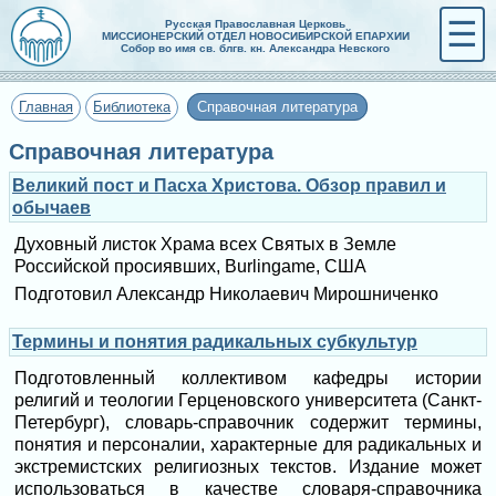
☰
Русская Православная Церковь
МИССИОНЕРСКИЙ ОТДЕЛ НОВОСИБИРСКОЙ ЕПАРХИИ
Собор во имя св. блгв. кн. Александра Невского
Главная
Библиотека
Справочная литература
Справочная литература
Великий пост и Пасха Христова. Обзор правил и
обычаев
Духовный листок Храма всех Святых в Земле
Российской просиявших, Burlingame, США
Подготовил Александр Николаевич Мирошниченко
Термины и понятия радикальных субкультур
Подготовленный коллективом кафедры истории
религий и теологии Герценовского университета (Санкт-
Петербург), словарь-справочник содержит термины,
понятия и персоналии, характерные для радикальных и
экстремистских религиозных текстов. Издание может
использоваться в качестве словаря-справочника