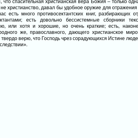
, что спасительная христианская вера Божия – только одна
не христианство, давал бы удобное оружие для отражения 
ас есть много противосектантских книг, разбирающих 
ктантами; есть довольно бессистемные сборники текс
ю, или хотя и хорошие, но очень краткие; есть, након
одного же, православного, дающего христианское миров
о твердо верю, что Господь чрез сорадующихся Истине люде
оследствии».