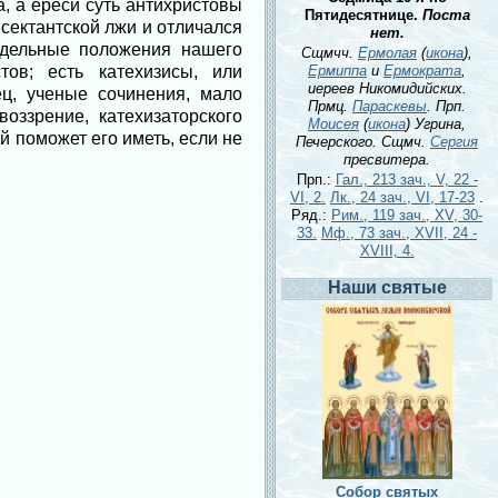
, а ереси суть антихристовы
Пятидесятнице.
Поста
сектантской лжи и отличался
нет.
отдельные положения нашего
Сщмчч.
Ермолая
(
икона
),
тов; есть катехизисы, или
Ермиппа
и
Ермократа
,
иереев Никомидийских.
ец, ученые сочинения, мало
Прмц.
Параскевы
. Прп.
оззрение, катехизаторского
Моисея
(
икона
) Угрина,
й поможет его иметь, если не
Печерского. Сщмч.
Сергия
пресвитера.
Прп.:
Гал., 213 зач., V, 22 -
VI, 2.
Лк., 24 зач., VI, 17-23
.
Ряд.:
Рим., 119 зач., XV, 30-
33.
Мф., 73 зач., XVII, 24 -
XVIII, 4.
Наши святые
Собор святых