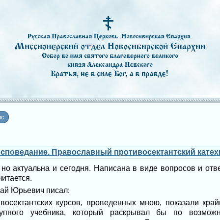
ис
исповедание. Православный противосектантский катех
 но актуальна и сегодня. Написана в виде вопросов и отв
читается.
лай Юрьевич писал:
восектантских курсов, проведенных мною, показали кра
ступного учебника, который раскрывал бы по возможн