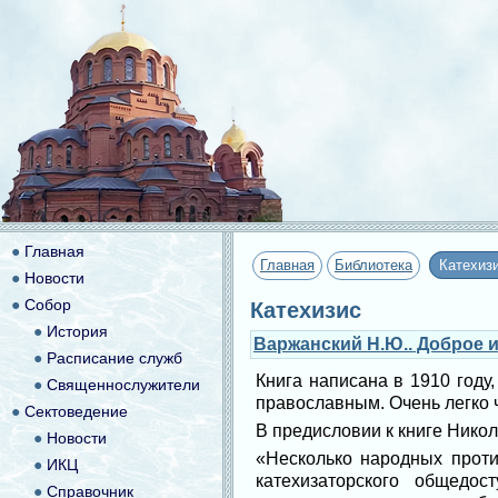
●
Главная
Главная
Библиотека
Катехиз
●
Новости
●
Собор
Катехизис
●
История
Варжанский Н.Ю.. Доброе 
●
Расписание служб
Книга написана в 1910 году,
●
Священнослужители
православным. Очень легко 
●
Сектоведение
В предисловии к книге Нико
●
Новости
«Несколько народных проти
●
ИКЦ
катехизаторского общедо
●
Справочник