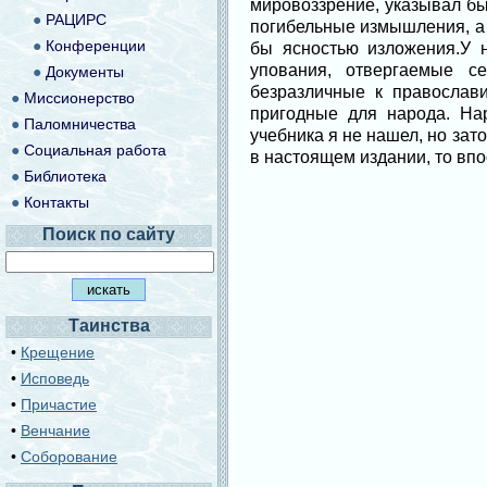
мировоззрение, указывал бы
●
РАЦИРС
погибельные измышления, а 
●
Конференции
бы ясностью изложения.У н
упования, отвергаемые се
●
Документы
безразличные к православи
●
Миссионерство
пригодные для народа. Нар
●
Паломничества
учебника я не нашел, но зат
●
Социальная работа
в настоящем издании, то вп
●
Библиотека
●
Контакты
Поиск по сайту
Таинства
•
Крещение
•
Исповедь
•
Причастие
•
Венчание
•
Соборование