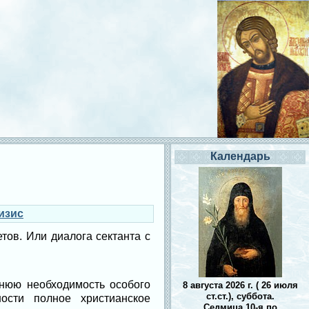
Календарь
изис
етов. Или диалога сектанта с
йнюю необходимость особого
8 августа 2026 г. ( 26 июля
ст.ст.), суббота.
ости полное христианское
Седмица 10-я по