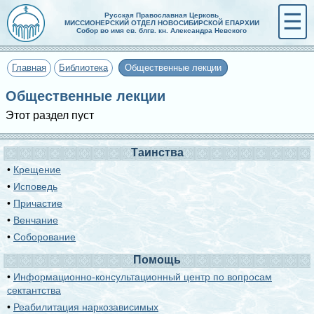
☰
Русская Православная Церковь
МИССИОНЕРСКИЙ ОТДЕЛ НОВОСИБИРСКОЙ ЕПАРХИИ
Собор во имя св. блгв. кн. Александра Невского
Главная
Библиотека
Общественные лекции
Общественные лекции
Этот раздел пуст
Таинства
•
Крещение
•
Исповедь
•
Причастие
•
Венчание
•
Соборование
Помощь
•
Информационно-консультационный центр по вопросам
сектантства
•
Реабилитация наркозависимых