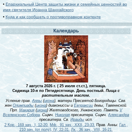
•
Епархиальный Центр защиты жизни и семейных ценностей во
имя святителя Иоанна Шанхайского
•
Куда и как сообщать о противоправном контенте
Календарь
7 августа 2026 г. ( 25 июля ст.ст.), пятница.
Седмица 10-я по Пятидесятнице. День постный.
Пища с
растительным маслом.
Успение прав.
Анны
(
икона
), матери Пресвятой Богородицы. Свв.
жен
Олимпиады
(
икона
) диакониссы и
Евпраксии
девы, Тавеннской.
Прп.
Макария
(
икона
) Желтоводского, Унженского. Память
V
Вселенского Собора
. Сщмч.
Николая
пресвитера. Сщмч.
Александра
пресвитера. Св.
Ираиды
исп.
2 Кор., 169 зач., I, 12-20.
Мф., 91 зач., XXII, 23-33.
Прав. Анны:
Гал.,
210 зач. (от полу́), IV, 22-31.
Лк., 36 зач., VIII, 16-21.