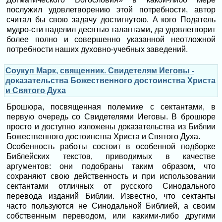
послужил удовлетворению этой потребности, автор
считал бы свою задачу достигнутою. Α кого Податель
мудро-сти наделил десятью талантами, да удовлетворит
более полно и совершенно указанной неотложной
потребности наших духовно-учебных заведений.
Соукуп Марк, священник. Свидетелям Иеговы -
доказательства Божественного достоинства Христа
и Святого Духа
Брошюра, посвященная полемике с сектантами, в
первую очередь со Свидетелями Иеговы. В брошюре
просто и доступно изложены доказательства из Библии
Божественного достоинства Христа и Святого Духа.
Особенность работы состоит в особенной подборке
Библейских текстов, приводимых в качестве
аргументов: они подобраны таким образом, что
сохраняют свою действенность и при использовании
сектантами отличных от русского Синодального
перевода изданий Библии. Известно, что сектанты
часто пользуются не Синодальной Библией, а своим
собственным переводом, или какими-либо другими