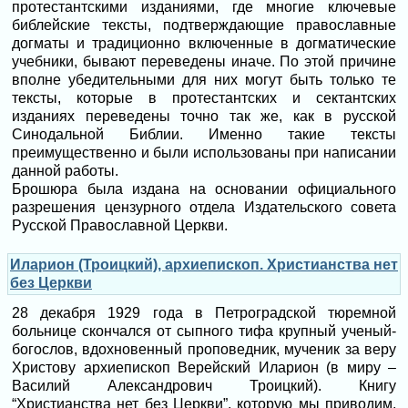
протестантскими изданиями, где многие ключевые
библейские тексты, подтверждающие православные
догматы и традиционно включенные в догматические
учебники, бывают переведены иначе. По этой причине
вполне убедительными для них могут быть только те
тексты, которые в протестантских и сектантских
изданиях переведены точно так же, как в русской
Синодальной Библии. Именно такие тексты
преимущественно и были использованы при написании
данной работы.
Брошюра была издана на основании официального
разрешения цензурного отдела Издательского совета
Русской Православной Церкви.
Иларион (Троицкий), архиепископ. Христианства нет
без Церкви
28 декабря 1929 года в Петроградской тюремной
больнице скончался от сыпного тифа крупный ученый-
богослов, вдохновенный проповедник, мученик за веру
Христову архиепископ Верейский Иларион (в миру –
Василий Александрович Троицкий). Книгу
“Христианства нет без Церкви”, которую мы приводим,