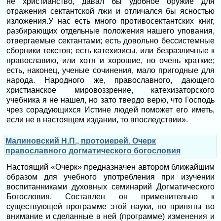
не христианство, давал бы удобное оружие для
отражения сектантской лжи и отличался бы ясностью
изложения.У нас есть много противосектантских книг,
разбирающих отдельные положения нашего упования,
отвергаемые сектантами; есть довольно бессистемные
сборники текстов; есть катехизисы, или безразличные к
православию, или хотя и хорошие, но очень краткие;
есть, наконец, ученые сочинения, мало пригодные для
народа. Народного же, православного, дающего
христианское мировоззрение, катехизаторского
учебника я не нашел, но зато твердо верю, что Господь
чрез сорадующихся Истине людей поможет его иметь,
если не в настоящем издании, то впоследствии».
Малиновский Н.П., протоиерей. Очерк
православного догматического богословия
Настоящий «Очерк» предназначен автором ближайшим
образом для учебного употребления при изучении
воспитанниками духовных семинарий Догматического
Богословия. Составлен он применительно к
существующей программе этой науки, но приняты во
внимание и сделанные в ней (программе) изменения и