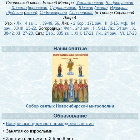
Смоленской иконы Божией Матери:
Устюженская
,
Выдропусская
,
Христофоровская
,
Супрасльская
,
Югская
(
икона
),
Игрицкая
,
Шуйская
(
икона
),
Седмиезерная
,
Сергиевская
(в Троице-Сергиевой
Лавре).
Утр. -
Лк., 4 зач., I, 39-49, 56.
Лит. -
2 Кор., 171 зач., II, 3-15.
Мф., 94
зач., XXIII, 13-22.
Богородицы:
Флп., 240 зач., II, 5-11.
Лк., 54 зач., X,
38-42; XI, 27-28.
Свт.:
Евр., 335 зач., XIII, 17-21.
Лк., 24 зач., VI, 17-23
.
Наши святые
Собор святых Новосибирской митрополии
Образование
•
Воскресные церковно-приходские занятия
• Занятия со взрослыми
• Занятия с детьми от 3,5 до 8 лет