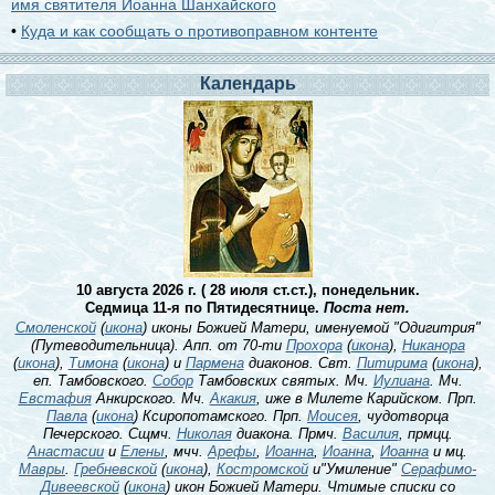
имя святителя Иоанна Шанхайского
•
Куда и как сообщать о противоправном контенте
Календарь
10 августа 2026 г. ( 28 июля ст.ст.), понедельник.
Седмица 11-я по Пятидесятнице.
Поста нет.
Смоленской
(
икона
) иконы Божией Матери, именуемой "Одигитрия"
(Путеводительница). Апп. от 70-ти
Прохора
(
икона
),
Никанора
(
икона
),
Тимона
(
икона
) и
Пармена
диаконов. Свт.
Питирима
(
икона
),
еп. Тамбовского.
Собор
Тамбовских святых. Мч.
Иулиана
. Мч.
Евстафия
Анкирского. Мч.
Акакия
, иже в Милете Карийском. Прп.
Павла
(
икона
) Ксиропотамского. Прп.
Моисея
, чудотворца
Печерского. Сщмч.
Николая
диакона. Прмч.
Василия
, прмцц.
Анастасии
и
Елены
, мчч.
Арефы
,
Иоанна
,
Иоанна
,
Иоанна
и мц.
Мавры
.
Гребневской
(
икона
),
Костромской
и"Умиление"
Серафимо-
Дивеевской
(
икона
) икон Божией Матери. Чтимые списки со