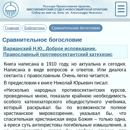
☰
Русская Православная Церковь
МИССИОНЕРСКИЙ ОТДЕЛ НОВОСИБИРСКОЙ ЕПАРХИИ
Собор во имя св. блгв. кн. Александра Невского
Главная
Библиотека
Сравнительное богословие
Сравнительное богословие
Варжанский Н.Ю.. Доброе исповедание.
Православный противосектантский катехизис
Книга написана в 1910 году, но актуальна и сегодня.
Написана в виде вопросов и ответов. Или диалога
сектанта с православным. Очень легко читается.
В предисловии к книге Николай Юрьевич писал:
«Несколько народных противосектантских курсов,
проведенных мною, показали крайнюю необходимость
особого катехизаторского общедоступного учебника,
который раскрывал бы по возможности полное
христианское мировоззрение, указывал бы, что
спасительная христианская вера Божия – только одна,
а ереси суть антихристовы погибельные измышления, а