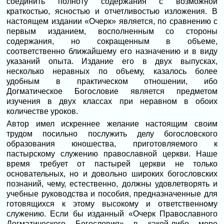
соединить полноту содержания с возможной
краткостью, ясностью и отчетливостью изложения. В
настоящем издании «Очерк» является, по сравнению с
первым изданием, восполненным со стороны
содержания, но сокращенным в объеме,
соответственно ближайшему его назначению и в виду
указаний опыта. Издание его в двух выпусках,
несколько неравных по объему, казалось более
удобным в практическом отношении, ибо
Догматическое Богословие является предметом
изучения в двух классах при неравном в обоих
количестве уроков.
Автор имел искреннее желание настоящим своим
трудом посильно послужить делу богословского
образования юношества, приготовляемого к
пастырскому служению православной церкви. Наше
время требует от пастырей церкви не только
основательных, но и довольно широких богословских
познаний, чему, естественно, должны удовлетворять и
учебные руководства и пособия, предназначенные для
готовящихся к этому высокому и ответственному
служению. Если бы изданный «Очерк Православного
Догматического Богословия» в какой-либо мере