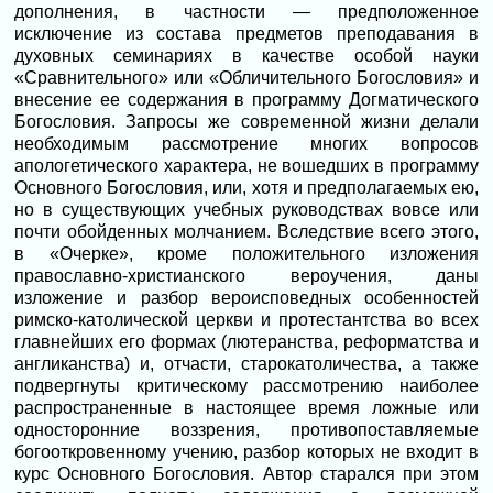
дополнения, в частности — предположенное
исключение из состава предметов преподавания в
духовных семинариях в качестве особой науки
«Сравнительного» или «Обличительного Богословия» и
внесение ее содержания в программу Догматического
Богословия. Запросы же современной жизни делали
необходимым рассмотрение многих вопросов
апологетического характера, не вошедших в программу
Основного Богословия, или, хотя и предполагаемых ею,
но в существующих учебных руководствах вовсе или
почти обойденных молчанием. Вследствие всего этого,
в «Очерке», кроме положительного изложения
православно-христианского вероучения, даны
изложение и разбор вероисповедных особенностей
римско-католической церкви и протестантства во всех
главнейших его формах (лютеранства, реформатства и
англиканства) и, отчасти, старокатоличества, а также
подвергнуты критическому раccмотрению наиболее
распространенные в настоящее время ложные или
односторонние воззрения, противопоставляемые
богооткровенному учению, разбор которых не входит в
курс Основного Богословия. Автор старался при этом