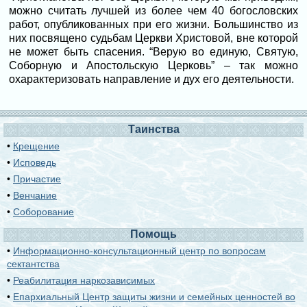
можно считать лучшей из более чем 40 богословских
работ, опубликованных при его жизни. Большинство из
них посвящено судьбам Церкви Христовой, вне которой
не может быть спасения. “Верую во единую, Святую,
Соборную и Апостольскую Церковь” – так можно
охарактеризовать направление и дух его деятельности.
Таинства
•
Крещение
•
Исповедь
•
Причастие
•
Венчание
•
Соборование
Помощь
•
Информационно-консультационный центр по вопросам
сектантства
•
Реабилитация наркозависимых
•
Епархиальный Центр защиты жизни и семейных ценностей во