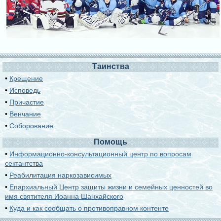
Таинства
•
Крещение
•
Исповедь
•
Причастие
•
Венчание
•
Соборование
Помощь
•
Информационно-консультационный центр по вопросам
сектантства
•
Реабилитация наркозависимых
•
Епархиальный Центр защиты жизни и семейных ценностей во
имя святителя Иоанна Шанхайского
•
Куда и как сообщать о противоправном контенте