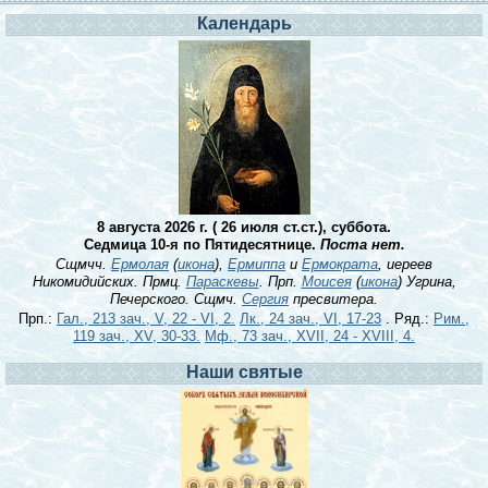
Календарь
8 августа 2026 г. ( 26 июля ст.ст.), суббота.
Седмица 10-я по Пятидесятнице.
Поста нет.
Сщмчч.
Ермолая
(
икона
),
Ермиппа
и
Ермократа
, иереев
Никомидийских. Прмц.
Параскевы
. Прп.
Моисея
(
икона
) Угрина,
Печерского. Сщмч.
Сергия
пресвитера.
Прп.:
Гал., 213 зач., V, 22 - VI, 2.
Лк., 24 зач., VI, 17-23
. Ряд.:
Рим.,
119 зач., XV, 30-33.
Мф., 73 зач., XVII, 24 - XVIII, 4.
Наши святые