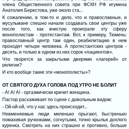
члена Общественного совета при ФСКН РФ игумена
Анатолия Берестова, уже около ста...
К сожалению, в том-то и дело, что и православные, и
мусульмане спешно начали создавать свои центры уже
после того, как вчистую проиграли эту сферу
монополистам - протестантам. Вот, к примеру, Тюмень:
православный центр там один, реабилитацию в нем
проходят четыре человека. А протестантских центров -
десять, и только в одном из них сорок «пациентов».
Что творится за закрытыми дверями «лагерей» от
религии?
И кто вообще такие эти «монополисты»?
ОТ СВЯТОГО ДУХА ГОЛОВА ПОД УТРО НЕ БОЛИТ
- А! А! А! - оргазмически кричит женщина.
Пастор расхаживает по сцене с довольным видом:
- Ой-ой-ой, что у нас здесь происходит...
Невменяемые люди меленько прыгают, быстренько
помахивая ручонками, согнутыми, точно крылья дохлого
куренка. Смотреть на них страшно и противно, больше