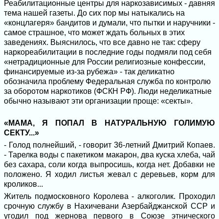
Реабилитационные центры для наркозависимых - давняя
тема нашей газеты. До сих пор мы натыкались на
«концлагеря» бандитов и думали, что пытки и наручники -
самое страшное, что может ждать больных в этих
заведениях. Выяснилось, что все давно не так: сферу
наркореабилитации в последние годы подмяли под себя
«нетрадиционные для России религиозные конфессии,
финансируемые из-за рубежа» - так деликатно
обозначила проблему Федеральная служба по контролю
за оборотом наркотиков (ФСКН РФ). Люди неделикатные
обычно называют эти организации проще: «секты».
«МАМА, Я ПОПАЛ В НАТУРАЛЬНУЮ ГОЛИМУЮ
СЕКТУ...»
- Голод полнейший, - говорит 36-летний Дмитрий Копаев.
- Тарелка воды с пакетиком макарон, два куска хлеба, чай
без сахара, соли когда выпросишь, когда нет. Добавки не
положено. Я ходил листья жевал с деревьев, корм для
кроликов...
Житель подмосковного Королева - алкоголик. Проходил
срочную службу в Нахичевани Азербайджанской ССР и
угодил под жернова первого в Союзе этнического