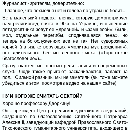
Журналист - зрителям, доверительно:
- Главное, что похмелья нет и голова по утрам не болит...
Есть маленький подвох: пленка, которую демонстрирует
нам религиовед, снята в 90-х на Украине, и нынешние
пятидесятники зовут ее «древней» и «замшелой»: были,
мол, отдельные перегибы, «поднявшаяся пена», но
теперь на богослужениях все не так. Нет судорожных
корчей (на языке верующих «молитва мук рождения»),
нет длительного бессмысленного смеха («Торонтское
благословение»)...
Сразу скажем: мы просмотрели записи и современных
служб. Люди также прыгают, раскачиваются, падают на
пол... Сильной разницы мы не заметили (вы тоже можете
убедиться в этом, посмотрев видео на нашем сайте).
НУ И КОГО ЖЕ СЧИТАТЬ СЕКТОЙ?
Хорошо профессору Дворкину!
Он - президент Центра религиоведческих исследований,
созданного по благословению Святейшего Патриарха
Алексия II, заведующий кафедрой Православного Свято-
Тихоновского гуманитарного университета, входящего в