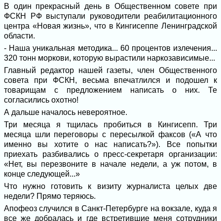
В один прекрасный день в Общественном совете при
ФСКН РФ выступали руководители реабилитационного
центра «Новая жизнь», что в Кингисеппе Ленинградской
области.
- Наша уникальная методика... 60 процентов излечения...
320 тонн моркови, которую вырастили наркозависимые...
Главный редактор нашей газеты, член Общественного
совета при ФСКН, весьма впечатлился и подошел к
товарищам с предложением написать о них. Те
согласились охотно!
А дальше началось невероятное.
Три месяца я тщилась пробиться в Кингисепп. Три
месяца шли переговоры с пересылкой факсов («А что
именно вы хотите о нас написать?»). Все попытки
приехать разбивались о пресс-секретаря организации:
«Нет, вы перезвоните в начале недели, а уж потом, в
конце следующей...»
Что нужно готовить к визиту журналиста целых две
недели? Прямо теряюсь.
Апофеоз случился в Санкт-Петербурге на вокзале, куда я
все же добралась и где встретившие меня сотрудники