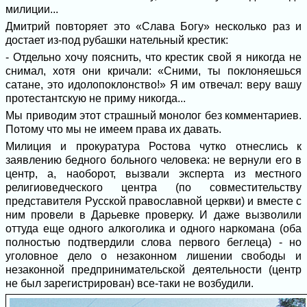
милиции...
Дмитрий повторяет это «Слава Богу» несколько раз и
достает из-под рубашки нательный крестик:
- Отдельно хочу пояснить, что крестик свой я никогда не
снимал, хотя они кричали: «Сними, ты поклоняешься
сатане, это идолопоклонство!» Я им отвечал: веру вашу
протестантскую не приму никогда...
Мы приводим этот страшный монолог без комментариев.
Потому что мы не имеем права их давать.
Милиция и прокуратура Ростова чутко отнеслись к
заявлению бедного больного человека: не вернули его в
центр, а, наоборот, вызвали эксперта из местного
религиоведческого центра (по совместительству
представителя Русской православной церкви) и вместе с
ним провели в Дарьевке проверку. И даже вызволили
оттуда еще одного алкоголика и одного наркомана (оба
полностью подтвердили слова первого беглеца) - но
уголовное дело о незаконном лишении свободы и
незаконной предпринимательской деятельности (центр
не был зарегистрирован) все-таки не возбудили.