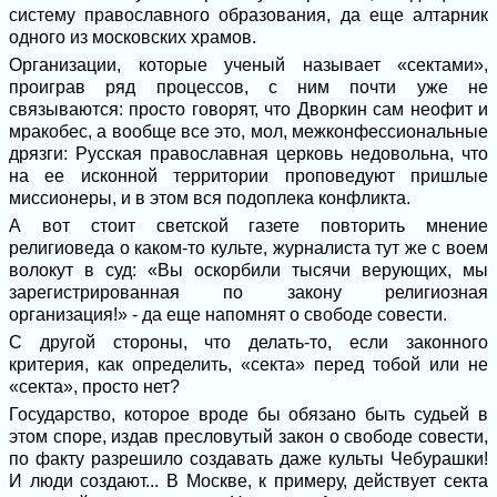
систему православного образования, да еще алтарник
одного из московских храмов.
Организации, которые ученый называет «сектами»,
проиграв ряд процессов, с ним почти уже не
связываются: просто говорят, что Дворкин сам неофит и
мракобес, а вообще все это, мол, межконфессиональные
дрязги: Русская православная церковь недовольна, что
на ее исконной территории проповедуют пришлые
миссионеры, и в этом вся подоплека конфликта.
А вот стоит светской газете повторить мнение
религиоведа о каком-то культе, журналиста тут же с воем
волокут в суд: «Вы оскорбили тысячи верующих, мы
зарегистрированная по закону религиозная
организация!» - да еще напомнят о свободе совести.
С другой стороны, что делать-то, если законного
критерия, как определить, «секта» перед тобой или не
«секта», просто нет?
Государство, которое вроде бы обязано быть судьей в
этом споре, издав пресловутый закон о свободе совести,
по факту разрешило создавать даже культы Чебурашки!
И люди создают... В Москве, к примеру, действует секта