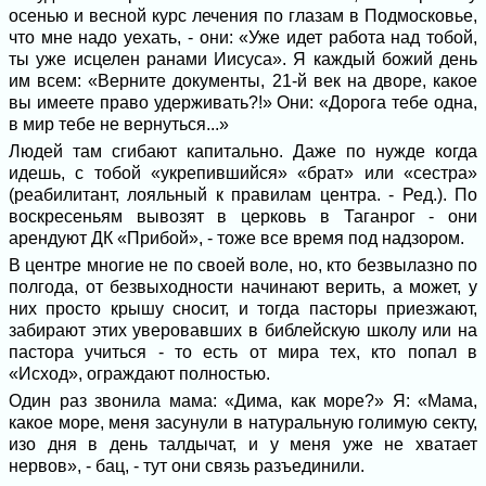
осенью и весной курс лечения по глазам в Подмосковье,
что мне надо уехать, - они: «Уже идет работа над тобой,
ты уже исцелен ранами Иисуса». Я каждый божий день
им всем: «Верните документы, 21-й век на дворе, какое
вы имеете право удерживать?!» Они: «Дорога тебе одна,
в мир тебе не вернуться...»
Людей там сгибают капитально. Даже по нужде когда
идешь, с тобой «укрепившийся» «брат» или «сестра»
(реабилитант, лояльный к правилам центра. - Ред.). По
воскресеньям вывозят в церковь в Таганрог - они
арендуют ДК «Прибой», - тоже все время под надзором.
В центре многие не по своей воле, но, кто безвылазно по
полгода, от безвыходности начинают верить, а может, у
них просто крышу сносит, и тогда пасторы приезжают,
забирают этих уверовавших в библейскую школу или на
пастора учиться - то есть от мира тех, кто попал в
«Исход», ограждают полностью.
Один раз звонила мама: «Дима, как море?» Я: «Мама,
какое море, меня засунули в натуральную голимую секту,
изо дня в день талдычат, и у меня уже не хватает
нервов», - бац, - тут они связь разъединили.