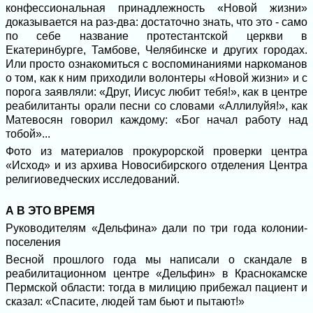
конфессиональная принадлежность «Новой жизни»
доказывается на раз-два: достаточно знать, что это - само
по себе название протестантской церкви в
Екатеринбурге, Тамбове, Челябинске и других городах.
Или просто ознакомиться с воспоминаниями наркоманов
о том, как к ним приходили волонтеры «Новой жизни» и с
порога заявляли: «Друг, Иисус любит тебя!», как в центре
реабилитанты орали песни со словами «Аллилуйя!», как
Матевосян говорил каждому: «Бог начал работу над
тобой»...
Фото из материалов прокурорской проверки центра
«Исход» и из архива Новосибирского отделения Центра
религиоведческих исследований.
А В ЭТО ВРЕМЯ
Руководителям «Дельфина» дали по три года колонии-
поселения
Весной прошлого года мы написали о скандале в
реабилитационном центре «Дельфин» в Краснокамске
Пермской области: тогда в милицию прибежал пациент и
сказал: «Спасите, людей там бьют и пытают!»