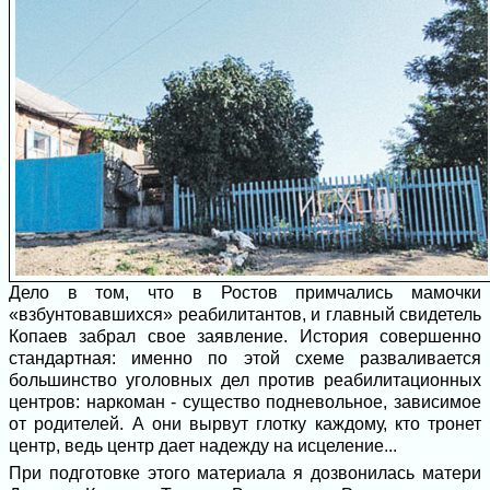
Дело в том, что в Ростов примчались мамочки
«взбунтовавшихся» реабилитантов, и главный свидетель
Копаев забрал свое заявление. История совершенно
стандартная: именно по этой схеме разваливается
большинство уголовных дел против реабилитационных
центров: наркоман - существо подневольное, зависимое
от родителей. А они вырвут глотку каждому, кто тронет
центр, ведь центр дает надежду на исцеление...
При подготовке этого материала я дозвонилась матери