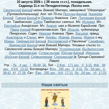
10 августа 2026 г. ( 28 июля ст.ст.), понедельник.
Седмица 11-я по Пятидесятнице.
Поста нет.
Смоленской
(
икона
) иконы Божией Матери, именуемой "Одигитрия"
(Путеводительница). Апп. от 70-ти
Прохора
(
икона
),
Никанора
(
икона
),
Тимона
(
икона
) и
Пармена
диаконов. Свт.
Питирима
(
икона
),
еп. Тамбовского.
Собор
Тамбовских святых. Мч.
Иулиана
. Мч.
Евстафия
Анкирского. Мч.
Акакия
, иже в Милете Карийском. Прп.
Павла
(
икона
) Ксиропотамского. Прп.
Моисея
, чудотворца
Печерского. Сщмч.
Николая
диакона. Прмч.
Василия
, прмцц.
Анастасии
и
Елены
, мчч.
Арефы
,
Иоанна
,
Иоанна
,
Иоанна
и мц.
Мавры
.
Гребневской
(
икона
),
Костромской
и"Умиление"
Серафимо-
Дивеевской
(
икона
) икон Божией Матери. Чтимые списки со
Смоленской иконы Божией Матери:
Устюженская
,
Выдропусская
,
Христофоровская
,
Супрасльская
,
Югская
(
икона
),
Игрицкая
,
Шуйская
(
икона
),
Седмиезерная
,
Сергиевская
(в Троице-Сергиевой
Лавре).
Утр. -
Лк., 4 зач., I, 39-49, 56.
Лит. -
2 Кор., 171 зач., II, 3-15.
Мф., 94
зач., XXIII, 13-22.
Богородицы:
Флп., 240 зач., II, 5-11.
Лк., 54 зач., X,
38-42; XI, 27-28.
Свт.:
Евр., 335 зач., XIII, 17-21.
Лк., 24 зач., VI, 17-23
.
Наши святые