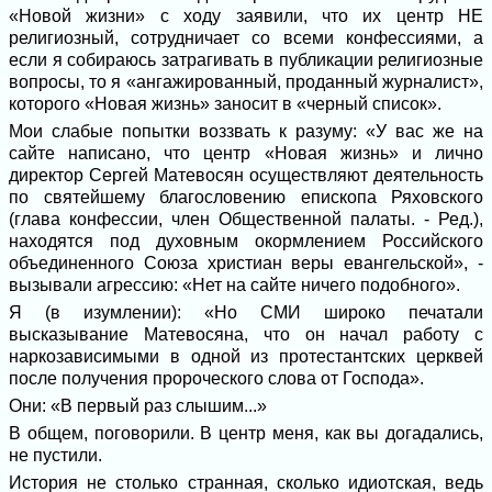
«Новой жизни» с ходу заявили, что их центр НЕ
религиозный, сотрудничает со всеми конфессиями, а
если я собираюсь затрагивать в публикации религиозные
вопросы, то я «ангажированный, проданный журналист»,
которого «Новая жизнь» заносит в «черный список».
Мои слабые попытки воззвать к разуму: «У вас же на
сайте написано, что центр «Новая жизнь» и лично
директор Сергей Матевосян осуществляют деятельность
по святейшему благословению епископа Ряховского
(глава конфессии, член Общественной палаты. - Ред.),
находятся под духовным окормлением Российского
объединенного Союза христиан веры евангельской», -
вызывали агрессию: «Нет на сайте ничего подобного».
Я (в изумлении): «Но СМИ широко печатали
высказывание Матевосяна, что он начал работу с
наркозависимыми в одной из протестантских церквей
после получения пророческого слова от Господа».
Они: «В первый раз слышим...»
В общем, поговорили. В центр меня, как вы догадались,
не пустили.
История не столько странная, сколько идиотская, ведь