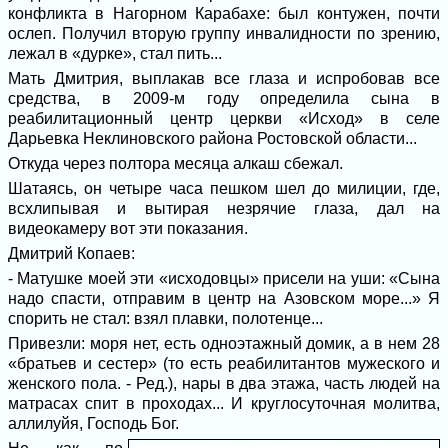
конфликта в Нагорном Карабахе: был контужен, почти
ослеп. Получил вторую группу инвалидности по зрению,
лежал в «дурке», стал пить...
Мать Дмитрия, выплакав все глаза и испробовав все
средства, в 2009-м году определила сына в
реабилитационный центр церкви «Исход» в селе
Дарьевка Неклиновского района Ростовской области...
Откуда через полтора месяца алкаш сбежал.
Шатаясь, он четыре часа пешком шел до милиции, где,
всхлипывая и вытирая незрячие глаза, дал на
видеокамеру вот эти показания.
Дмитрий Копаев:
- Матушке моей эти «исходовцы» присели на уши: «Сына
надо спасти, отправим в центр на Азовском море...» Я
спорить не стал: взял плавки, полотенце...
Привезли: моря нет, есть одноэтажный домик, а в нем 28
«братьев и сестер» (то есть реабилитантов мужеского и
женского пола. - Ред.), нары в два этажа, часть людей на
матрасах спит в проходах... И круглосуточная молитва,
аллилуйя, Господь Бог.