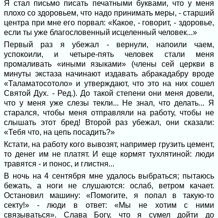
Я стал письмо писать печатными буквами, что у меня
плохо со здоровьем, что надо принимать меры, - старший
центра при мне его порвал: «Какое, - говорит, - здоровье,
если ты уже благословенный исцеленный человек...»
Первый раз я убежал - вернули, напоили чаем,
успокоили, и четыре-пять человек стали меня
промаливать «иными языками» (члены сей церкви в
минуты экстаза начинают издавать абракадабру вроде
«Таламатосотоло» и утверждают, что это на них сошел
Святой Дух. - Ред.). До такой степени они меня довели,
что у меня уже слезы текли... Не знал, что делать... Я
старался, чтобы меня отправляли на работу, чтобы не
слышать этот бред! Второй раз убежал, они сказали:
«Тебя что, на цепь посадить?»
Кстати, на работу кого вывозят, например грузить цемент,
то денег им не платят. И еще кормят тухлятиной: люди
травятся - и понос, и глистня...
В ночь на 4 сентября мне удалось выбраться; пытаюсь
бежать, а ноги не слушаются: ослаб, ветром качает.
Остановил машину: «Помогите, я попал в такую-то
секту!» - люди в ответ: «Мы не хотим с ними
связываться». Слава Богу, что я сумел дойти до