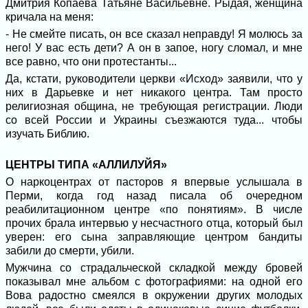
Дмитрия Копаева Татьяне Васильевне. Рыдая, женщина
кричала на меня:
- Не смейте писать, он все сказал неправду! Я молюсь за
него! У вас есть дети? А он в запое, ногу сломал, и мне
все равно, что они протестанты...
Да, кстати, руководители церкви «Исход» заявили, что у
них в Дарьевке и нет никакого центра. Там просто
религиозная община, не требующая регистрации. Люди
со всей России и Украины съезжаются туда... чтобы
изучать Библию.
ЦЕНТРЫ ТИПА «АЛЛИЛУЙЯ»
О наркоцентрах от пасторов я впервые услышала в
Перми, когда год назад писала об очередном
реабилитационном центре «по понятиям». В числе
прочих брала интервью у несчастного отца, который был
уверен: его сына заправляющие центром бандиты
забили до смерти, убили.
Мужчина со страдальческой складкой между бровей
показывал мне альбом с фотографиями: на одной его
Вова радостно смеялся в окружении других молодых