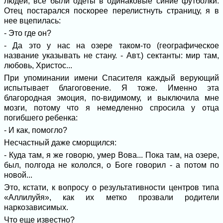
людей, все были одеты в одинаковые синие футболки.
Отец постарался поскорее перелистнуть страницу, я в
нее вцепилась:
- Это где он?
- Да это у нас на озере таком-то (географическое
название указывать не стану. - Авт.) сектанты: мир там,
любовь, Христос...
При упоминании имени Спасителя каждый верующий
испытывает благоговение. Я тоже. Именно эта
благородная эмоция, по-видимому, и выключила мне
мозги, потому что я немедленно спросила у отца
погибшего ребенка:
- И как, помогло?
Несчастный даже сморщился:
- Куда там, я же говорю, умер Вова... Пока там, на озере,
был, полгода не кололся, о Боге говорил - а потом по
новой...
Это, кстати, к вопросу о результативности центров типа
«Аллилуйя», как их метко прозвали родители
наркозависимых.
Что еще известно?