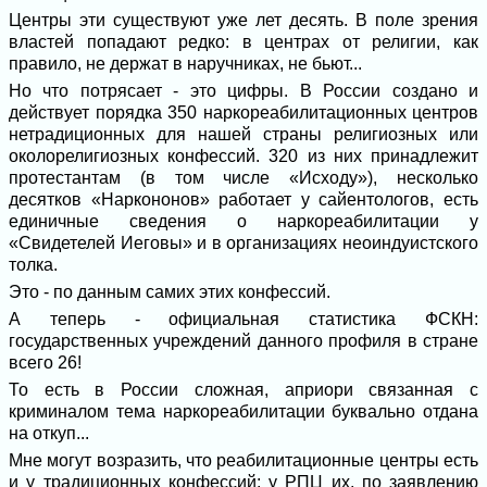
Центры эти существуют уже лет десять. В поле зрения
властей попадают редко: в центрах от религии, как
правило, не держат в наручниках, не бьют...
Но что потрясает - это цифры. В России создано и
действует порядка 350 наркореабилитационных центров
нетрадиционных для нашей страны религиозных или
околорелигиозных конфессий. 320 из них принадлежит
протестантам (в том числе «Исходу»), несколько
десятков «Наркононов» работает у сайентологов, есть
единичные сведения о наркореабилитации у
«Свидетелей Иеговы» и в организациях неоиндуистского
толка.
Это - по данным самих этих конфессий.
А теперь - официальная статистика ФСКН:
государственных учреждений данного профиля в стране
всего 26!
То есть в России сложная, априори связанная с
криминалом тема наркореабилитации буквально отдана
на откуп...
Мне могут возразить, что реабилитационные центры есть
и у традиционных конфессий: у РПЦ их, по заявлению