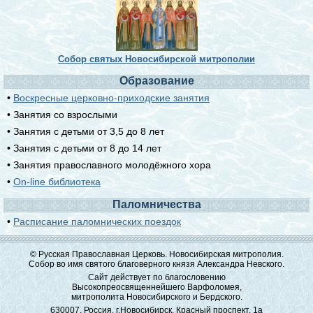
Собор святых Новосибирской митрополии
Образование
•
Воскресные церковно-приходские занятия
• Занятия со взрослыми
• Занятия с детьми от 3,5 до 8 лет
• Занятия с детьми от 8 до 14 лет
• Занятия православного молодёжного хора
•
On-line библиотека
Паломничества
•
Расписание паломнических поездок
© Русская Православная Церковь. Новосибирская митрополия.
Собор во имя святого благоверного князя Александра Невского.
Сайт действует по благословению
Высокопреосвященнейшего Варфоломея,
митрополита Новосибирского и Бердского.
630007, Россия, г.Новосибирск, Красный проспект, 1а