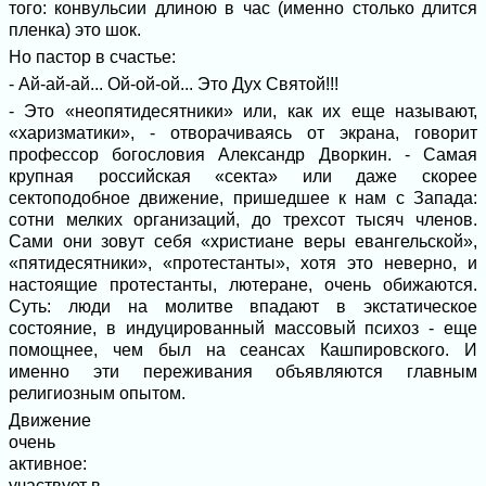
того: конвульсии длиною в час (именно столько длится
пленка) это шок.
Но пастор в счастье:
- Ай-ай-ай... Ой-ой-ой... Это Дух Святой!!!
- Это «неопятидесятники» или, как их еще называют,
«харизматики», - отворачиваясь от экрана, говорит
профессор богословия Александр Дворкин. - Самая
крупная российская «секта» или даже скорее
сектоподобное движение, пришедшее к нам с Запада:
сотни мелких организаций, до трехсот тысяч членов.
Сами они зовут себя «христиане веры евангельской»,
«пятидесятники», «протестанты», хотя это неверно, и
настоящие протестанты, лютеране, очень обижаются.
Суть: люди на молитве впадают в экстатическое
состояние, в индуцированный массовый психоз - еще
помощнее, чем был на сеансах Кашпировского. И
именно эти переживания объявляются главным
религиозным опытом.
Движение
очень
активное:
участвует в