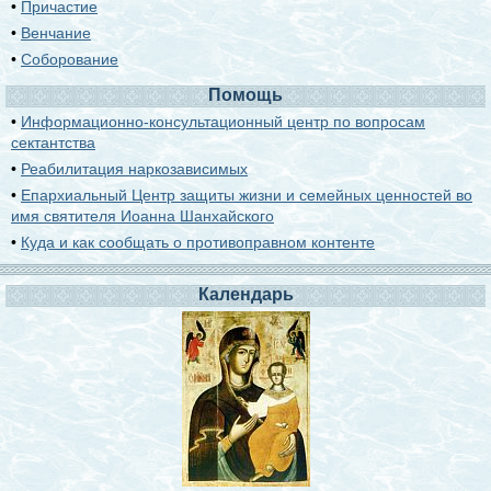
•
Причастие
•
Венчание
•
Соборование
Помощь
•
Информационно-консультационный центр по вопросам
сектантства
•
Реабилитация наркозависимых
•
Епархиальный Центр защиты жизни и семейных ценностей во
имя святителя Иоанна Шанхайского
•
Куда и как сообщать о противоправном контенте
Календарь