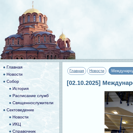
●
Главная
Главная
Новости
Международ
●
Новости
●
Собор
[02.10.2025] Междуна
●
История
●
Расписание служб
●
Священнослужители
●
Сектоведение
●
Новости
●
ИКЦ
●
Справочник