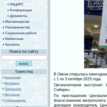
●
РАЦИРС
●
Конференции
●
Документы
●
Миссионерство
●
Паломничества
●
Социальная работа
●
Библиотека
●
Контакты
Поиск по сайту
Таинства
В Омске открылась ежегодна
•
Крещение
с 1 по 3 октября 2025 года.
•
Исповедь
Организатором выступает 
•
Причастие
Сибири».
•
Венчание
По приглашению Централи
благословению митрополита 
•
Соборование
докладом руководитель Цен