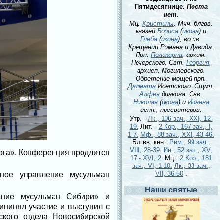
Пятидесятнице.
Поста
нет.
Мц.
Христины
. Мчч. блгвв.
князей
Бориса
(
икона
) и
Глеба
(
икона
), во св.
Крещении Романа и Давида.
Прп.
Поликарпа
, архим.
Печерского. Свт.
Георгия
,
архиеп. Могилевского.
Обретение мощей прп.
Далмата
Исетского. Сщмч.
Алфея
диакона. Свв.
Николая
(
икона
) и
Иоанна
испп., пресвитеров.
Утр. -
Лк., 106 зач., XXI, 12-
19.
Лит. -
2 Кор., 167 зач., I,
1-7.
Мф., 88 зач., XXI, 43-46.
Блгвв. кнн.:
Рим., 99 зач.,
VIII, 28-39.
Ин., 52 зач., XV,
ога». Конференция продлится
17 - XVI, 2.
Мц.:
2 Кор., 181
зач., VI, 1-10.
Лк., 33 зач.,
VII, 36-50
.
вное управление мусульман
Наши святые
ение мусульман Сибири» и
ининял участие и выступил с
ского отдела Новосибирской