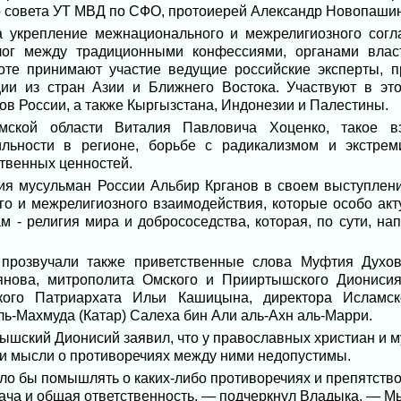
о совета УТ МВД по СФО, протоиерей Александр Новопашин
 укрепление межнационального и межрелигиозного согл
лог между традиционными конфессиями, органами влас
оте принимают участие ведущие российские эксперты, пр
ии из стран Азии и Ближнего Востока. Участвуют в э
ов России, а также Кыргызстана, Индонезии и Палестины.
ской области Виталия Павловича Хоценко, такое вз
льности в регионе, борьбе с радикализмом и экстрем
твенных ценностей.
я мусульман России Альбир Крганов в своем выступлени
о и межрелигиозного взаимодействия, которые особо ак
м - религия мира и добрососедства, которая, по сути, н
прозвучали также приветственные слова Муфтия Духов
нова, митрополита Омского и Прииртышского Дионисия
кого Патриархата Ильи Кашицына, директора Исламско
ь-Махмуда (Катар) Салеха бин Али аль-Ахн аль-Марри.
шский Дионисий заявил, что у православных христиан и м
 и мысли о противоречиях между ними недопустимы.
 бы помышлять о каких-либо противоречиях и препятств
дача и общая ответственность, — подчеркнул Владыка. — Мы