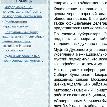
Помощь
епархии, член общественног
•
Информационно-
Конференция направлена на
консультационный центр
целом через открытый диа
по вопросам сектантства
общественностью. В её раб
•
Реабилитация
также официальные делегац
наркозависимых
представители многих регион
•
Епархиальный Центр
По словам губернатора Ом
защиты жизни и семейных
поддержанию мира и стаби
ценностей во имя
традиционных духовно-нравс
святителя Иоанна
Муфтий Духовного управлени
Шанхайского
укрепления межнациональног
•
Куда и как сообщать о
муфтий подчеркнул, что исла
противоправном контенте
ксенофобии и экстремизму.
На площадке конференции 
Сибири Зулькарная Шакирзя
церковных связей Московс
Шейха Абдаллы Бин Зейда Ал
Митрополит Омский и Приирты
работе со своими общинами,
«Совершенным безумием было
дружбе. У нас есть общая за