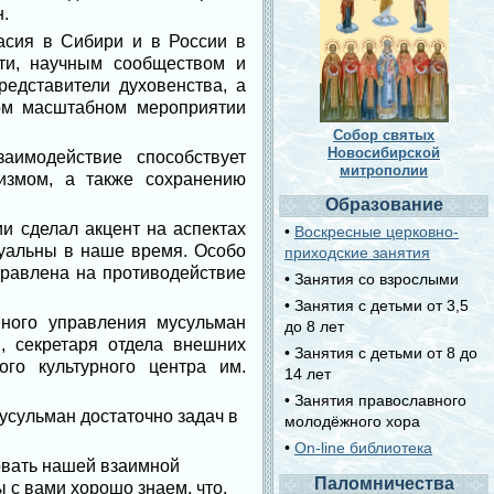
.
асия в Сибири и в России в
ти, научным сообществом и
едставители духовенства, а
том масштабном мероприятии
Собор святых
Новосибирской
аимодействие способствует
митрополии
измом, а также сохранению
Образование
и сделал акцент на аспектах
•
Воскресные церковно-
туальны в наше время. Особо
приходские занятия
аправлена на противодействие
• Занятия со взрослыми
• Занятия с детьми от 3,5
ного управления мусульман
до 8 лет
, секретаря отдела внешних
• Занятия с детьми от 8 до
го культурного центра им.
14 лет
• Занятия православного
усульман достаточно задач в
молодёжного хора
•
On-line библиотека
овать нашей взаимной
Паломничества
 с вами хорошо знаем, что,