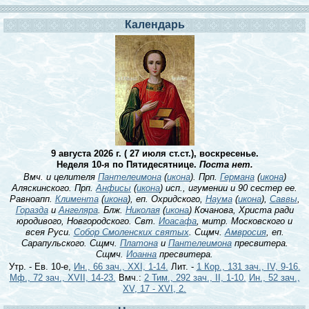
Календарь
9 августа 2026 г. ( 27 июля ст.ст.), воскресенье.
Неделя 10-я по Пятидесятнице.
Поста нет.
Вмч. и целителя
Пантелеимона
(
икона
). Прп.
Германа
(
икона
)
Аляскинского. Прп.
Анфисы
(
икона
) исп., игумении и 90 сестер ее.
Равноапп.
Климента
(
икона
), еп. Охридского,
Наума
(
икона
),
Саввы
,
Горазда
и
Ангеляра
. Блж.
Николая
(
икона
) Кочанова, Христа ради
юродивого, Новгородского. Свт.
Иоасафа
, митр. Московского и
всея Руси.
Собор Смоленских святых
. Сщмч.
Амвросия
, еп.
Сарапульского. Сщмч.
Платона
и
Пантелеимона
пресвитера.
Сщмч.
Иоанна
пресвитера.
Утр. - Ев. 10-е,
Ин., 66 зач., XXI, 1-14.
Лит. -
1 Кор., 131 зач., IV, 9-16.
Мф., 72 зач., XVII, 14-23.
Вмч.:
2 Тим., 292 зач., II, 1-10.
Ин., 52 зач.,
XV, 17 - XVI, 2.