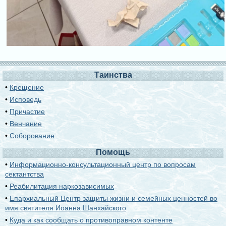
Таинства
•
Крещение
•
Исповедь
•
Причастие
•
Венчание
•
Соборование
Помощь
•
Информационно-консультационный центр по вопросам
сектантства
•
Реабилитация наркозависимых
•
Епархиальный Центр защиты жизни и семейных ценностей во
имя святителя Иоанна Шанхайского
•
Куда и как сообщать о противоправном контенте