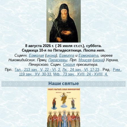
8 августа 2026 г. ( 26 июля ст.ст.), суббота.
Седмица 10-я по Пятидесятнице.
Поста нет.
Сщмчч.
Ермолая
(
икона
),
Ермиппа
и
Ермократа
, иереев
Никомидийских. Прмц.
Параскевы
. Прп.
Моисея
(
икона
) Угрина,
Печерского. Сщмч.
Сергия
пресвитера.
Прп.:
Гал., 213 зач., V, 22 - VI, 2.
Лк., 24 зач., VI, 17-23
. Ряд.:
Рим.,
119 зач., XV, 30-33.
Мф., 73 зач., XVII, 24 - XVIII, 4.
Наши святые