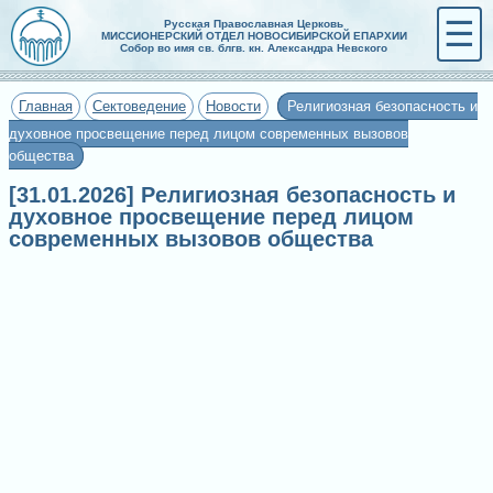
☰
Русская Православная Церковь
МИССИОНЕРСКИЙ ОТДЕЛ НОВОСИБИРСКОЙ ЕПАРХИИ
Собор во имя св. блгв. кн. Александра Невского
Главная
Сектоведение
Новости
Религиозная безопасность и
духовное просвещение перед лицом современных вызовов
общества
[31.01.2026] Религиозная безопасность и
духовное просвещение перед лицом
современных вызовов общества