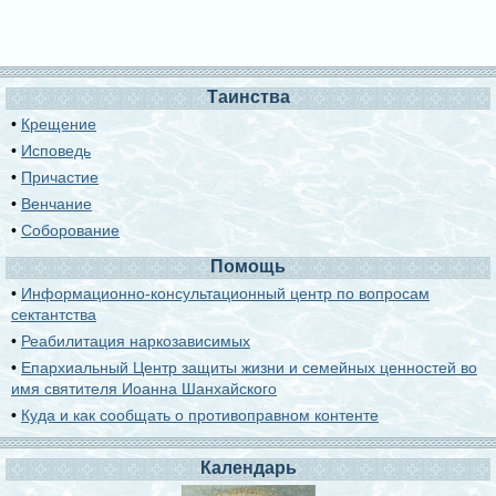
Таинства
•
Крещение
•
Исповедь
•
Причастие
•
Венчание
•
Соборование
Помощь
•
Информационно-консультационный центр по вопросам
сектантства
•
Реабилитация наркозависимых
•
Епархиальный Центр защиты жизни и семейных ценностей во
имя святителя Иоанна Шанхайского
•
Куда и как сообщать о противоправном контенте
Календарь