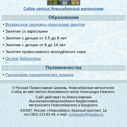
Собор святых Новосибирской митрополии
Образование
•
Воскресные церковно-приходские занятия
• Занятия со взрослыми
• Занятия с детьми от 3,5 до 8 лет
• Занятия с детьми от 8 до 14 лет
• Занятия православного молодёжного хора
•
On-line библиотека
Паломничества
•
Расписание паломнических поездок
© Русская Православная Церковь. Новосибирская митрополия.
Собор во имя святого благоверного князя Александра Невского.
Сайт действует по благословению
Высокопреосвященнейшего Варфоломея,
митрополита Новосибирского и Бердского.
630007, Россия, г.Новосибирск, Красный проспект, 1а
тел.(383) 223-83-49, e-mail:
novnevsky@yandex.ru