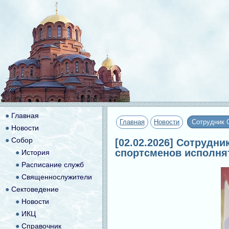
●
Главная
Главная
Новости
Сотрудник 
●
Новости
●
Собор
[02.02.2026] Сотрудн
спортсменов исполня
●
История
●
Расписание служб
●
Священнослужители
●
Сектоведение
●
Новости
●
ИКЦ
●
Справочник