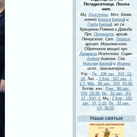
Пятидесятнице.
Поста
нет.
Мц.
Христины
. Мчч. блгвв.
князей
Бориса
(
икона
) и
Глеба
(
икона
), во св.
Крещении Романа и Давида.
Прп.
Поликарпа
, архим.
Печерского. Свт.
Георгия
,
архиеп. Могилевского.
Обретение мощей прп.
Далмата
Исетского. Сщмч.
Алфея
диакона. Свв.
Николая
(
икона
) и
Иоанна
испп., пресвитеров.
Утр. -
Лк., 106 зач., XXI, 12-
19.
Лит. -
2 Кор., 167 зач., I,
1-7.
Мф., 88 зач., XXI, 43-46.
Блгвв. кнн.:
Рим., 99 зач.,
VIII, 28-39.
Ин., 52 зач., XV,
17 - XVI, 2.
Мц.:
2 Кор., 181
зач., VI, 1-10.
Лк., 33 зач.,
VII, 36-50
.
Наши святые