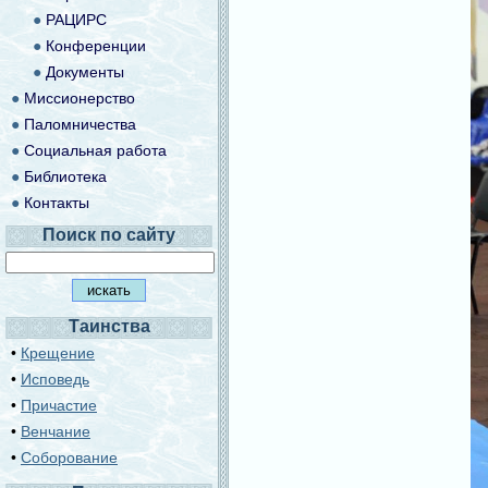
●
РАЦИРС
●
Конференции
●
Документы
●
Миссионерство
●
Паломничества
●
Социальная работа
●
Библиотека
●
Контакты
Поиск по сайту
Таинства
•
Крещение
•
Исповедь
•
Причастие
•
Венчание
•
Соборование