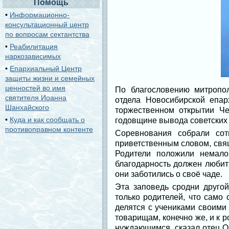
Помощь
•
Информационно-
консультационный центр
по вопросам сектантства
•
Реабилитация
наркозависимых
•
Епархиальный Центр
защиты жизни и семейных
ценностей во имя
По благословению митропол
святителя Иоанна
отдела Новосибирской епа
Шанхайского
торжественном открытии Че
•
Куда и как сообщать о
годовщине вывода советских 
противоправном контенте
Соревнования собрали со
приветственным словом, свя
Родители положили немало
благодарность должен любить
они заботились о своё чаде.
Эта заповедь сродни другой
только родителей, что само
делятся с учениками своими
товарищам, конечно же, и к 
нуждающимся, сказал отец Ол