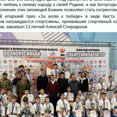
 любовь к своему народу, к своей Родине, и как богоугод
олнение этих заповедей Божиих позволяет стать патриотом н
й епархией приз «За волю к победе» в виде бюста с
рым награждаются спортсмены, проявившие спортивный ха
м, завоевал 13-летний Алексей Спиридонов.