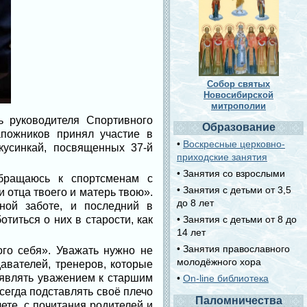
Собор святых
Новосибирской
митрополии
ь руководителя Спортивного
Образование
пожников принял участие в
•
Воскресные церковно-
кусинкай, посвященных 37-й
приходские занятия
• Занятия со взрослыми
бращаюсь к спортсменам с
• Занятия с детьми от 3,5
отца твоего и матерь твою».
до 8 лет
ной заботе, и последний в
титься о них в старости, как
• Занятия с детьми от 8 до
14 лет
• Занятия православного
ого себя». Уважать нужно не
молодёжного хора
авателей, тренеров, которые
оявлять уважением к старшим
•
On-line библиотека
сегда подставлять своё плечо
Паломничества
ете, с почитания родителей и