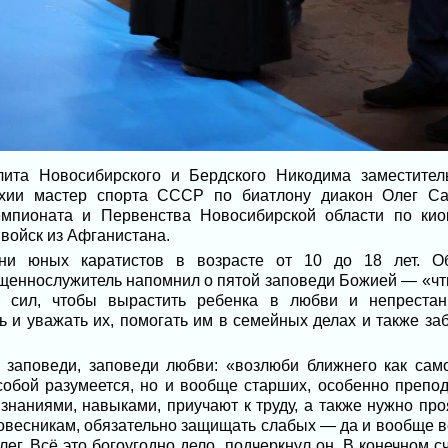
ита Новосибирского и Бердского Никодима заместител
рхии мастер спорта СССР по биатлону диакон Олег Са
мпионата и Первенства Новосибирской области по кио
войск из Афганистана.
тни юных каратистов в возрасте от 10 до 18 лет. О
щеннослужитель напомнил о пятой заповеди Божией — «чти 
 сил, чтобы вырастить ребенка в любви и непрестан
 и уважать их, помогать им в семейных делах и также забо
 заповеди, заповеди любви: «возлюби ближнего как сам
 собой разумеется, но и вообще старших, особенно препод
 знаниями, навыками, приучают к труду, а также нужно пр
ровесникам, обязательно защищать слабых — да и вообще в
ег. Всё это богоугодно дело, подчеркнул он. В конечном сч