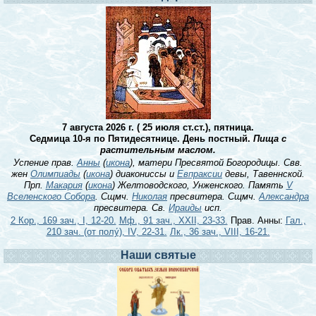
7 августа 2026 г. ( 25 июля ст.ст.), пятница.
Седмица 10-я по Пятидесятнице. День постный.
Пища с
растительным маслом.
Успение прав.
Анны
(
икона
), матери Пресвятой Богородицы. Свв.
жен
Олимпиады
(
икона
) диакониссы и
Евпраксии
девы, Тавеннской.
Прп.
Макария
(
икона
) Желтоводского, Унженского. Память
V
Вселенского Собора
. Сщмч.
Николая
пресвитера. Сщмч.
Александра
пресвитера. Св.
Ираиды
исп.
2 Кор., 169 зач., I, 12-20.
Мф., 91 зач., XXII, 23-33.
Прав. Анны:
Гал.,
210 зач. (от полу́), IV, 22-31.
Лк., 36 зач., VIII, 16-21.
Наши святые