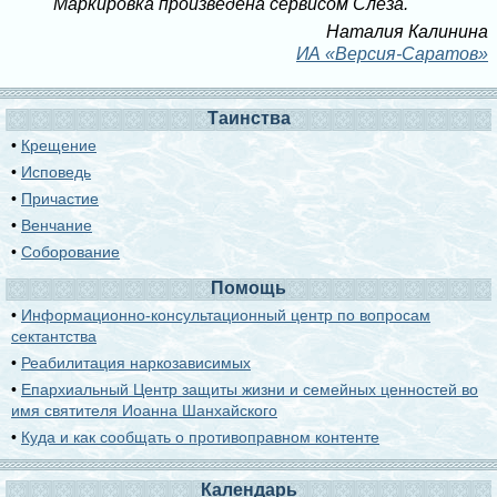
Маркировка произведена сервисом Слеза.
Наталия Калинина
ИА «Версия-Саратов»
Таинства
•
Крещение
•
Исповедь
•
Причастие
•
Венчание
•
Соборование
Помощь
•
Информационно-консультационный центр по вопросам
сектантства
•
Реабилитация наркозависимых
•
Епархиальный Центр защиты жизни и семейных ценностей во
имя святителя Иоанна Шанхайского
•
Куда и как сообщать о противоправном контенте
Календарь