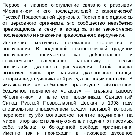
Первое и главное отступление связано с разрывом
«Иоанникия» и его последователей с канонической
Русской Православной Церковью. Постепенно отдаляясь
от церковного организма, это сообщество неизбежно
превращалось в секту, а вслед за этим закономерно
последовало и искажение православного вероучения.
Искажения коснулись понимания старчества и
послушания. В подлинной святоотеческой традиции
послушание понимается как добровольное и
сознательное следование наставнику с целью
воспитания духовного рассуждения. Такой подвиг
возможен лишь при наличии духоносного старца,
который ведёт ученика ко Христу, а не подчиняет себе. В
чихачёвской же «обители» практикуется абсолютное,
бездумное подчинение «старцу» — сначала самому
«Иоанникию», а ныне его преемникам. Священный
Синод Русской Православной Церкви в 1998 году
специальным определением осудил пастырей, которые
переносят сугубо монашеское понятие подчинения на
мирян, вторгаются в личную жизнь и подчиняют пасомых
себе, забывая о богоданной свободе христианина.
Именно так и происходит в Чихачёво: духовное