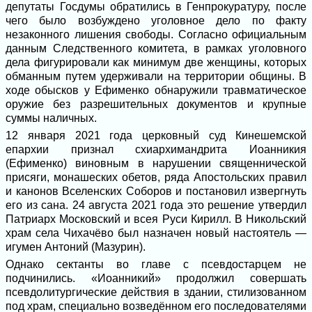
депутаты Госдумы обратились в Генпрокуратуру, после
чего было возбуждено уголовное дело по факту
незаконного лишения свободы. Согласно официальным
данным Следственного комитета, в рамках уголовного
дела фигурировали как минимум две женщины, которых
обманным путем удерживали на территории общины. В
ходе обысков у Ефименко обнаружили травматическое
оружие без разрешительных документов и крупные
суммы наличных.
12 января 2021 года церковный суд Кинешемской
епархии признал схиархимандрита Иоанникия
(Ефименко) виновным в нарушении священнической
присяги, монашеских обетов, ряда Апостольских правил
и канонов Вселенских Соборов и постановил извергнуть
его из сана. 24 августа 2021 года это решение утвердил
Патриарх Московский и всея Руси Кирилл. В Никольский
храм села Чихачёво был назначен новый настоятель —
игумен Антоний (Мазурин).
Однако сектанты во главе с псевдостарцем не
подчинились. «Иоанникий» продолжил совершать
псевдолитургические действия в здании, стилизованном
под храм, специально возведённом его последователями