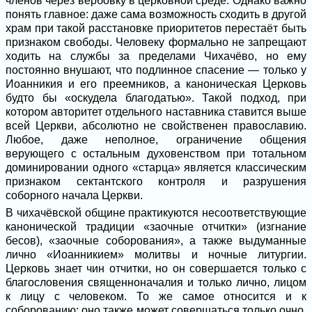
членов через вербовку в церковной среде. Однако важно
понять главное: даже сама возможность сходить в другой
храм при такой расстановке приоритетов перестаёт быть
признаком свободы. Человеку формально не запрещают
ходить на службы за пределами Чихачёво, но ему
постоянно внушают, что подлинное спасение — только у
Иоанникия и его преемников, а каноническая Церковь
будто бы «оскудела благодатью». Такой подход, при
котором авторитет отдельного наставника ставится выше
всей Церкви, абсолютно не свойственен православию.
Любое, даже неполное, ограничение общения
верующего с остальным духовенством при тотальном
доминировании одного «старца» является классическим
признаком сектантского контроля и разрушения
соборного начала Церкви.
В чихачёвской общине практикуются несоответствующие
канонической традиции «заочные отчитки» (изгнание
бесов), «заочные соборования», а также выдуманные
лично «Иоанникием» молитвы и ночные литургии.
Церковь знает чин отчитки, но он совершается только с
благословения священноначалия и только лично, лицом
к лицу с человеком. То же самое относится и к
соборованию: оно также может совершаться только очно.