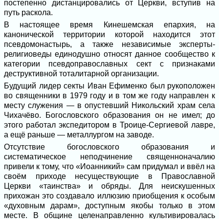
постепенно дистанцировались от Церкви, вступив на
путь раскола.
В настоящее время Кинешемская епархия, на
канонической территории которой находится этот
псевдомонастырь, а также независимые эксперты-
религиоведы единодушно относят данное сообщество к
категории псевдоправославных сект с признаками
деструктивной тоталитарной организации.
Будущий лидер секты Иван Ефименко был рукоположен
во священники в 1979 году и в том же году направлен к
месту служения — в опустевший Никольский храм села
Чихачёво. Богословского образования он не имел; до
этого работал экспедитором в Троице-Сергиевой лавре,
а ещё раньше — металлургом на заводе.
Отсутствие богословского образования и
систематическое неподчинение священноначалию
привели к тому, что «Иоанникий» сам придумал и ввёл на
своём приходе несуществующие в Православной
Церкви «таинства» и обряды. Для неискушенных
прихожан это создавало иллюзию приобщения к особым
«духовным дарам», доступным якобы только в этом
месте. В общине целенаправленно культивировалась