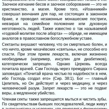
Заочное изгнание бесов и заочное соборование — это не
христианство, а магия. Кроме того, «Иоанникий»
совершал венчания для пар, не состоящих в законном
браке, и проводил незаконные монашеские постриги,
невзирая на семейное положение или духовную
неготовность людей. Также известно о так называемой
«годовой молитве после аборта» — обряде, не имеющем
аналогов в православном богослужебном уставе.
Сектанты внушают человеку, что он смертельно болен, и
что ничто, кроме чихачёвских «святынь», не способно его
спасти. При этом прием лекарств, включая жизненно
необходимые (например, инсулин для диабетиков),
категорически запрещен. Однако Церковь всегда
почитала врачей. Сам Господь через премудрого Сираха
заповедал: «Почитай врача честью по надобности в нем,
ибо Господь создал его» (Сир. 38:1). Бог — главный
Целитель, но Он действует и через медицину, и через
человеческий разум. Запрет лекарств — это не подвиг
веры, а медленное убийство.
Членам секты также запрещается мыться и чистить зубы.
По свидетельствам бывших последователей, люди живут
в антисанитарных условиях, что приводит к физическому