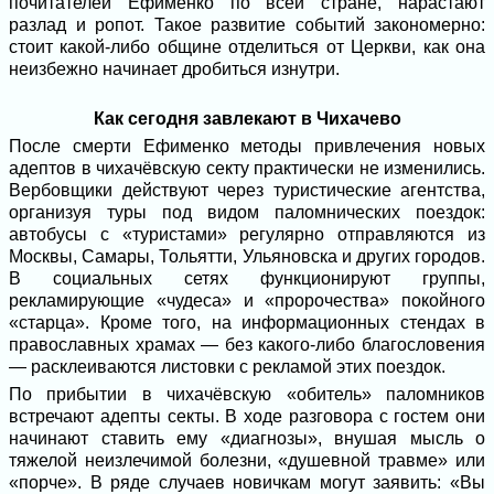
почитателей Ефименко по всей стране, нарастают
разлад и ропот. Такое развитие событий закономерно:
стоит какой-либо общине отделиться от Церкви, как она
неизбежно начинает дробиться изнутри.
Как сегодня завлекают в Чихачево
После смерти Ефименко методы привлечения новых
адептов в чихачёвскую секту практически не изменились.
Вербовщики действуют через туристические агентства,
организуя туры под видом паломнических поездок:
автобусы с «туристами» регулярно отправляются из
Москвы, Самары, Тольятти, Ульяновска и других городов.
В социальных сетях функционируют группы,
рекламирующие «чудеса» и «пророчества» покойного
«старца». Кроме того, на информационных стендах в
православных храмах — без какого-либо благословения
— расклеиваются листовки с рекламой этих поездок.
По прибытии в чихачёвскую «обитель» паломников
встречают адепты секты. В ходе разговора с гостем они
начинают ставить ему «диагнозы», внушая мысль о
тяжелой неизлечимой болезни, «душевной травме» или
«порче». В ряде случаев новичкам могут заявить: «Вы