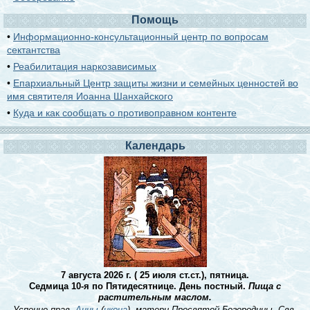
Помощь
•
Информационно-консультационный центр по вопросам
сектантства
•
Реабилитация наркозависимых
•
Епархиальный Центр защиты жизни и семейных ценностей во
имя святителя Иоанна Шанхайского
•
Куда и как сообщать о противоправном контенте
Календарь
7 августа 2026 г. ( 25 июля ст.ст.), пятница.
Седмица 10-я по Пятидесятнице. День постный.
Пища с
растительным маслом.
Успение прав.
Анны
(
икона
), матери Пресвятой Богородицы. Свв.