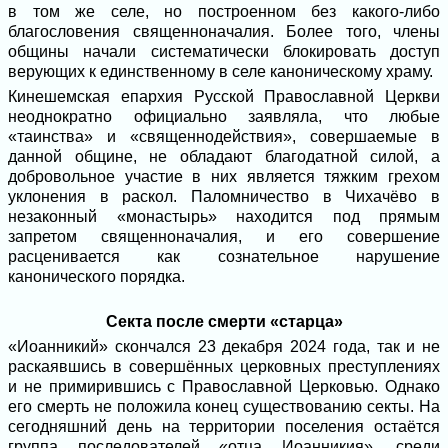
в том же селе, но построенном без какого-либо
благословения священноначалия. Более того, члены
общины начали систематически блокировать доступ
верующих к единственному в селе каноническому храму.
Кинешемская епархия Русской Православной Церкви
неоднократно официально заявляла, что любые
«таинства» и «священнодействия», совершаемые в
данной общине, не обладают благодатной силой, а
добровольное участие в них является тяжким грехом
уклонения в раскол. Паломничество в Чихачёво в
незаконный «монастырь» находится под прямым
запретом священноначалия, и его совершение
расценивается как сознательное нарушение
канонического порядка.
Секта после смерти «старца»
«Иоанникий» скончался 23 декабря 2024 года, так и не
раскаявшись в совершённых церковных преступлениях
и не примирившись с Православной Церковью. Однако
его смерть не положила конец существованию секты. На
сегодняшний день на территории поселения остаётся
группа последователей «отца Иоанникия», среди