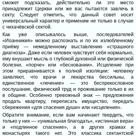
сможет подсказать, действительно ли это место
принадлежит Церкви или же вас пытаются завлечь в
секту. Следует отметить, что данный совет носит
универсальный характер и применим не только в случае
с чихачёвской сектой.
Как уже описывалось выше, последователей
«Иоанникия» можно распознать и по их излюбленному
приёму — немедленному выставлению «страшного
диагноза». Даже если человек чувствует себя нормально,
ему внушают мысль о глубокой духовной или физической
болезни, «порче» или «бесновании». Исцеление при
этом приравнивается к полной изоляции: человеку
заявляют, что врачи и лекарства бессильны, а
единственное «лечение» — это беспрекословное
послушание, физический труд и проживание только в их
в общине. Особенно тревожный знак — предложения
продать квартиру, переписать имущество, передать
сбережения «для спасения души» или «исцеления».
Обратите внимание, если вам начинают твердить, что
только у них — «уникальная благодать», «истинная вера»
и «подлинное спасение», а в других храмах и
монастырях такого нет. Это классика сектантской