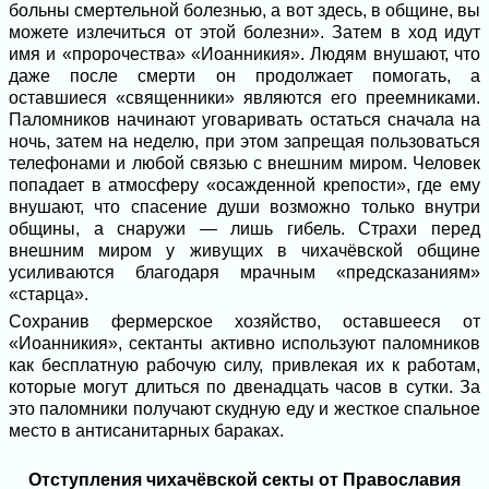
больны смертельной болезнью, а вот здесь, в общине, вы
можете излечиться от этой болезни». Затем в ход идут
имя и «пророчества» «Иоанникия». Людям внушают, что
даже после смерти он продолжает помогать, а
оставшиеся «священники» являются его преемниками.
Паломников начинают уговаривать остаться сначала на
ночь, затем на неделю, при этом запрещая пользоваться
телефонами и любой связью с внешним миром. Человек
попадает в атмосферу «осажденной крепости», где ему
внушают, что спасение души возможно только внутри
общины, а снаружи — лишь гибель. Страхи перед
внешним миром у живущих в чихачёвской общине
усиливаются благодаря мрачным «предсказаниям»
«старца».
Сохранив фермерское хозяйство, оставшееся от
«Иоанникия», сектанты активно используют паломников
как бесплатную рабочую силу, привлекая их к работам,
которые могут длиться по двенадцать часов в сутки. За
это паломники получают скудную еду и жесткое спальное
место в антисанитарных бараках.
Отступления чихачёвской секты от Православия