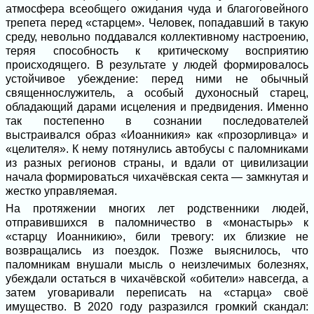
атмосфера всеобщего ожидания чуда и благоговейного
трепета перед «старцем». Человек, попадавший в такую
среду, невольно поддавался коллективному настроению,
теряя способность к критическому восприятию
происходящего. В результате у людей формировалось
устойчивое убеждение: перед ними не обычный
священнослужитель, а особый духоносный старец,
обладающий дарами исцеления и предвидения. Именно
так постепенно в сознании последователей
выстраивался образ «Иоанникия» как «прозорливца» и
«целителя». К нему потянулись автобусы с паломниками
из разных регионов страны, и вдали от цивилизации
начала формироваться чихачёвская секта — замкнутая и
жестко управляемая.
На протяжении многих лет родственники людей,
отправившихся в паломничество в «монастырь» к
«старцу Иоанникию», били тревогу: их близкие не
возвращались из поездок. Позже выяснилось, что
паломникам внушали мысль о неизлечимых болезнях,
убеждали остаться в чихачёвской «обители» навсегда, а
затем уговаривали переписать на «старца» своё
имущество. В 2020 году разразился громкий скандал: