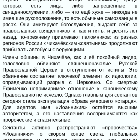
которых есть лица, либо запрещённые в
священнослужении, либо — что ещё хуже — никогда не
имевшие рукоположения, то есть обычные самозванцы в
рясах. Они имитируют богослужения, выдают себя за
православных священников и, как и пять, и десять лет
назад, по-прежнему привлекают паломников: из разных
регионов России к чихачёвским «святыням» продолжают
прибывать автобусы с верующими.
Члены общины в Чихачёве, как и её покойный лидер,
голословно обвиняют священноначалие Русской
Православной Церкви в отступлении от истины. Это
обвинение составляет ключевой элемент их идеологии,
оправдывающий разрыв с Церковью. Со смертью
Ефименко непримиримое отношение к каноническому
Православию не исчезло. Однако главным для сектантов
сегодня стала эксплуатация образа умершего «старца».
Для адептов имя «Иоанникия» остаётся высшим
авторитетом, а его наставления воспринимаются как
пророческие и спасительные.
Сектанты активно распространяют «пророчества»
«Иоанникия» о скором конце света, глобальных