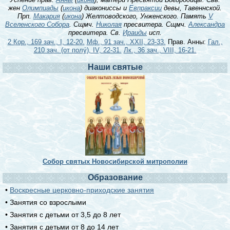
жен
Олимпиады
(
икона
) диакониссы и
Евпраксии
девы, Тавеннской.
Прп.
Макария
(
икона
) Желтоводского, Унженского. Память
V
Вселенского Собора
. Сщмч.
Николая
пресвитера. Сщмч.
Александра
пресвитера. Св.
Ираиды
исп.
2 Кор., 169 зач., I, 12-20.
Мф., 91 зач., XXII, 23-33.
Прав. Анны:
Гал.,
210 зач. (от полу́), IV, 22-31.
Лк., 36 зач., VIII, 16-21.
Наши святые
Собор святых Новосибирской митрополии
Образование
•
Воскресные церковно-приходские занятия
• Занятия со взрослыми
• Занятия с детьми от 3,5 до 8 лет
• Занятия с детьми от 8 до 14 лет