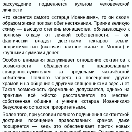
рассуждение подменяется культом человеческой
личности.
Что касается самого «старца Иоанникия», то он своим
образом жизни попрал обет нестяжания. Приняв великую
схиму — высшую степень монашества, обязывающую к
полному отказу от личной собственности, — он
фактически владел десятками гектаров земли,
недвижимостью (включая элитное жилье в Москве) и
крупными суммами денег.
Особого внимания заслуживает отношение сектантов к
возможности обращения к православным
священнослужителям за пределами чихачёвской
«обители». Полного запрета на посещение других
храмов и на общение с другими священниками здесь нет.
Такая возможность формально допускается, однако на
практике всё жёстко расставляется по местам:
собственная община и учение «старца Иоанникия»
безусловно остаются приоритетными.
Более того, при условии полного подчинения сектантской
доктрине посещение православных храмов даже
поощряется — ведь это обеспечивает приток новых