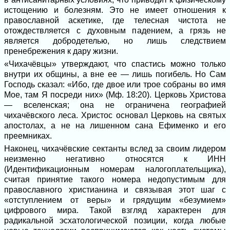
истощению и болезням. Это не имеет отношения к
православной аскетике, где телесная чистота не
отождествляется с духовным падением, а грязь не
является добродетелью, но лишь следствием
пренебрежения к дару жизни.
«Чихачёвцы» утверждают, что спастись можно только
внутри их общины, а вне ее — лишь погибель. Но Сам
Господь сказал: «Ибо, где двое или трое собраны во имя
Мое, там Я посреди них» (Мф. 18:20). Церковь Христова
— вселенская; она не ограничена географией
чихачёвского леса. Христос основал Церковь на святых
апостолах, а не на лишенном сана Ефименко и его
преемниках.
Наконец, чихачёвские сектанты вслед за своим лидером
неизменно негативно относятся к ИНН
(Идентификационным номерам налогоплательщика),
считая принятие такого номера недопустимым для
православного христианина и связывая этот шаг с
«отступлением от веры» и грядущим «безумием»
цифрового мира. Такой взгляд характерен для
радикальной эсхатологической позиции, когда любые