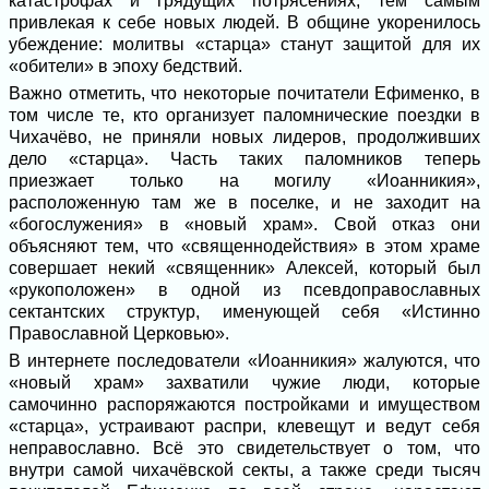
катастрофах и грядущих потрясениях, тем самым
привлекая к себе новых людей. В общине укоренилось
убеждение: молитвы «старца» станут защитой для их
«обители» в эпоху бедствий.
Важно отметить, что некоторые почитатели Ефименко, в
том числе те, кто организует паломнические поездки в
Чихачёво, не приняли новых лидеров, продолживших
дело «старца». Часть таких паломников теперь
приезжает только на могилу «Иоанникия»,
расположенную там же в поселке, и не заходит на
«богослужения» в «новый храм». Свой отказ они
объясняют тем, что «священнодействия» в этом храме
совершает некий «священник» Алексей, который был
«рукоположен» в одной из псевдоправославных
сектантских структур, именующей себя «Истинно
Православной Церковью».
В интернете последователи «Иоанникия» жалуются, что
«новый храм» захватили чужие люди, которые
самочинно распоряжаются постройками и имуществом
«старца», устраивают распри, клевещут и ведут себя
неправославно. Всё это свидетельствует о том, что
внутри самой чихачёвской секты, а также среди тысяч