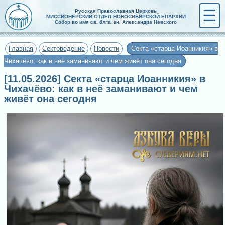
☰
Русская Православная Церковь
МИССИОНЕРСКИЙ ОТДЕЛ НОВОСИБИРСКОЙ ЕПАРХИИ
Собор во имя св. блгв. кн. Александра Невского
Главная
Сектоведение
Новости
Секта «старца Иоанникия» в
Чихачёво: как в неё заманивают и чем живёт она сегодня
[11.05.2026] Секта «старца Иоанникия» в
Чихачёво: как в неё заманивают и чем
живёт она сегодня