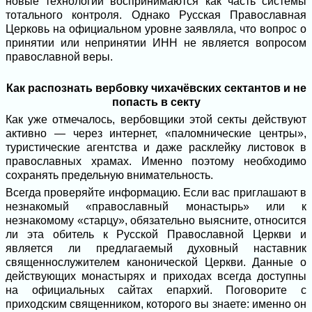
новые технологии воспринимаются как часть системы
тотального контроля. Однако Русская Православная
Церковь на официальном уровне заявляла, что вопрос о
принятии или непринятии ИНН не является вопросом
православной веры.
Как распознать вербовку чихачёвских сектантов и не
попасть в секту
Как уже отмечалось, вербовщики этой секты действуют
активно — через интернет, «паломнические центры»,
туристические агентства и даже расклейку листовок в
православных храмах. Именно поэтому необходимо
сохранять предельную внимательность.
Всегда проверяйте информацию. Если вас приглашают в
незнакомый «православный монастырь» или к
незнакомому «старцу», обязательно выясните, относится
ли эта обитель к Русской Православной Церкви и
является ли предлагаемый духовный наставник
священнослужителем канонической Церкви. Данные о
действующих монастырях и приходах всегда доступны
на официальных сайтах епархий. Поговорите с
приходским священником, которого вы знаете: именно он