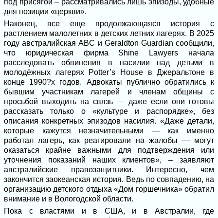
под присягой – рассматривались лишь эпизоды, удобные
для позиции «церкви».
Наконец, все еще продолжающаяся история с
растлением малолетних в детских летних лагерях. В 2025
году австралийская ABC и Geraldton Guardian сообщили,
что юридическая фирма Shine Lawyers начала
расследовать обвинения в насилии над детьми в
молодёжных лагерях Potter’s House в Джеральтоне в
конце 1990?х годов. Адвокаты публично обратились к
бывшим участникам лагерей и членам общины с
просьбой выходить на связь — даже если они готовы
рассказать только о «культуре и распорядке», без
описания конкретных эпизодов насилия. «Даже детали,
которые кажутся незначительными — как именно
работал лагерь, как реагировали на жалобы — могут
оказаться крайне важными для подтверждения или
уточнения показаний наших клиентов», – заявляют
австралийские правозащитники. Интересно, чем
закончится заокеанская история. Ведь по совпадению, на
организацию детского отдыха «Дом горшечника» обратил
внимание и в Вологодской области.
Пока с властями и в США, и в Австралии, где