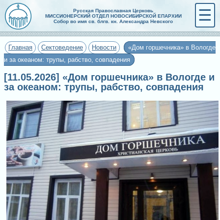
☰
Русская Православная Церковь
МИССИОНЕРСКИЙ ОТДЕЛ НОВОСИБИРСКОЙ ЕПАРХИИ
Собор во имя св. блгв. кн. Александра Невского
Главная
Сектоведение
Новости
«Дом горшечника» в Вологде
и за океаном: трупы, рабство, совпадения
[11.05.2026] «Дом горшечника» в Вологде и
за океаном: трупы, рабство, совпадения