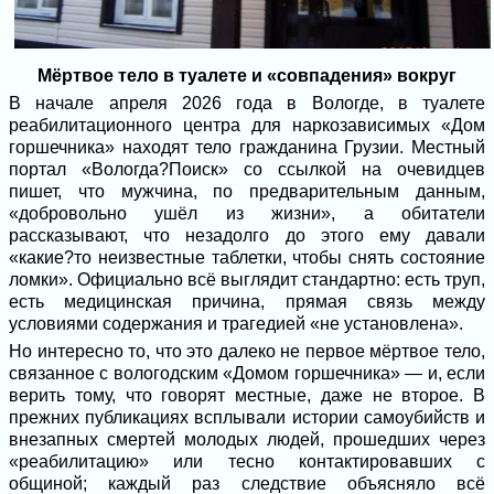
Мёртвое тело в туалете и «совпадения» вокруг
В начале апреля 2026 года в Вологде, в туалете
реабилитационного центра для наркозависимых «Дом
горшечника» находят тело гражданина Грузии. Местный
портал «Вологда?Поиск» со ссылкой на очевидцев
пишет, что мужчина, по предварительным данным,
«добровольно ушёл из жизни», а обитатели
рассказывают, что незадолго до этого ему давали
«какие?то неизвестные таблетки, чтобы снять состояние
ломки». Официально всё выглядит стандартно: есть труп,
есть медицинская причина, прямая связь между
условиями содержания и трагедией «не установлена».
Но интересно то, что это далеко не первое мёртвое тело,
связанное с вологодским «Домом горшечника» — и, если
верить тому, что говорят местные, даже не второе. В
прежних публикациях всплывали истории самоубийств и
внезапных смертей молодых людей, прошедших через
«реабилитацию» или тесно контактировавших с
общиной; каждый раз следствие объясняло всё