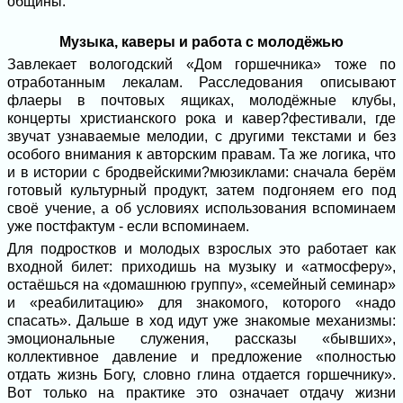
общины.
Музыка, каверы и работа с молодёжью
Завлекает вологодский «Дом горшечника» тоже по
отработанным лекалам. Расследования описывают
флаеры в почтовых ящиках, молодёжные клубы,
концерты христианского рока и кавер?фестивали, где
звучат узнаваемые мелодии, с другими текстами и без
особого внимания к авторским правам. Та же логика, что
и в истории с бродвейскими?мюзиклами: сначала берём
готовый культурный продукт, затем подгоняем его под
своё учение, а об условиях использования вспоминаем
уже постфактум - если вспоминаем.
Для подростков и молодых взрослых это работает как
входной билет: приходишь на музыку и «атмосферу»,
остаёшься на «домашнюю группу», «семейный семинар»
и «реабилитацию» для знакомого, которого «надо
спасать». Дальше в ход идут уже знакомые механизмы:
эмоциональные служения, рассказы «бывших»,
коллективное давление и предложение «полностью
отдать жизнь Богу, словно глина отдается горшечнику».
Вот только на практике это означает отдачу жизни