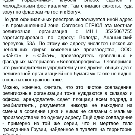
молодёжными фестивалями. Там снимают сюжеты, туда
зовут по флаерам «в гости к Богу».
Но для официальных реестров используется иной адрес
- в промышленной зоне. Согласно ЕГРЮЛ эта местная
религиозная организация с ИНН 3525067755
зарегистрирована по адресу: Вологда, Ананьинский
переулок, 53А. По этому же адресу числятся несколько
небольших фирм: кожевенные производства, ООО,
«Зайка» и «Зайка+», производитель кровельных и
фасадных материалов «Вологдапрофиль». Оговоримся,
что руководители и учредители у них другие, общих дел с
религиозной организацией «по бумагам» также не видно,
открытых контрактов тоже.
Можно, конечно, считать, что это чистое совпадение:
религиозные организации тоже нуждаются в складах и
офисах, арендодатель сдаёт площади всем подряд, а
реабилитанты, разумеется, никогда не выходили на
смены в соседние цеха и никак не связаны с малыми
производствами по одному адресу. Ещё одно совпадение
- примерно из той же серии, что и мертвое тело
гражданина Грузии, найденное в туалете на территории