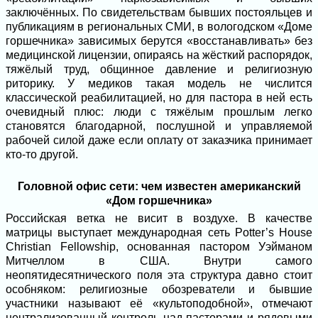
заключённых. По свидетельствам бывших постояльцев и
публикациям в региональных СМИ, в вологодском «Доме
горшечника» зависимых берутся «восстанавливать» без
медицинской лицензии, опираясь на жёсткий распорядок,
тяжёлый труд, общинное давление и религиозную
риторику. У медиков такая модель не числится
классической реабилитацией, но для пастора в ней есть
очевидный плюс: люди с тяжёлым прошлым легко
становятся благодарной, послушной и управляемой
рабочей силой даже если оплату от заказчика принимает
кто-то другой.
Головной офис сети: чем известен американский
«Дом горшечника»
Российская ветка не висит в воздухе. В качестве
матрицы выступает международная сеть Potter’s House
Christian Fellowship, основанная пастором Уэйманом
Митчеллом в США. Внутри самого
неопятидесятнического поля эта структура давно стоит
особняком: религиозные обозреватели и бывшие
участники называют её «культоподобной», отмечают
централизованный контроль над пасторами и рядовыми