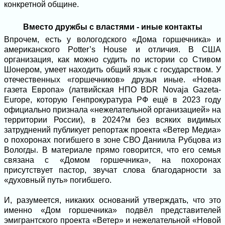
конкретной общине.
Вместо дружбы с властями - иные контакты
Впрочем, есть у вологодского «Дома горшечника» и
американского Potter’s House и отличия. В США
организация, как можно судить по истории со Стивом
Шонером, умеет находить общий язык с государством. У
отечественных «горшечников» друзья иные. «Новая
газета Европа» (латвийская НПО BDR Novaja Gazeta-
Europe, которую Генпрокуратура РФ ещё в 2023 году
официально признала «нежелательной организацией» на
территории России), в 2024?м без всяких видимых
затруднений публикует репортаж проекта «Ветер Медиа»
о похоронах погибшего в зоне СВО Даниила Рубцова из
Вологды. В материале прямо говорится, что его семья
связана с «Домом горшечника», на похоронах
присутствует пастор, звучат слова благодарности за
«духовный путь» погибшего.
И, разумеется, никаких оснований утверждать, что это
именно «Дом горшечника» подвёл представителей
эмигрантского проекта «Ветер» и нежелательной «Новой