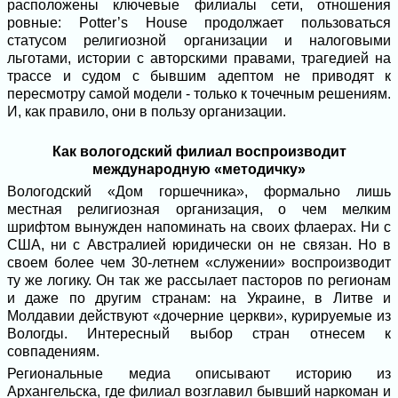
расположены ключевые филиалы сети, отношения
ровные: Potter’s House продолжает пользоваться
статусом религиозной организации и налоговыми
льготами, истории с авторскими правами, трагедией на
трассе и судом с бывшим адептом не приводят к
пересмотру самой модели - только к точечным решениям.
И, как правило, они в пользу организации.
Как вологодский филиал воспроизводит
международную «методичку»
Вологодский «Дом горшечника», формально лишь
местная религиозная организация, о чем мелким
шрифтом вынужден напоминать на своих флаерах. Ни с
США, ни с Австралией юридически он не связан. Но в
своем более чем 30-летнем «служении» воспроизводит
ту же логику. Он так же рассылает пасторов по регионам
и даже по другим странам: на Украине, в Литве и
Молдавии действуют «дочерние церкви», курируемые из
Вологды. Интересный выбор стран отнесем к
совпадениям.
Региональные медиа описывают историю из
Архангельска, где филиал возглавил бывший наркоман и