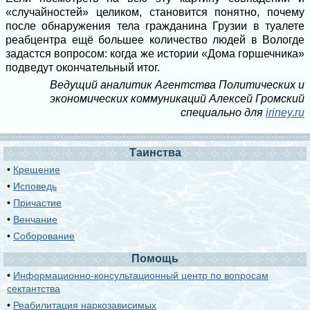
«случайностей» целиком, становится понятно, почему
после обнаружения тела гражданина Грузии в туалете
реабцентра ещё большее количество людей в Вологде
задастся вопросом: когда же истории «Дома горшечника»
подведут окончательный итог.
Ведущий аналитик Агентства Политических и
экономических коммуникаций Алексей Громский
специально для
iriney.ru
Таинства
•
Крещение
•
Исповедь
•
Причастие
•
Венчание
•
Соборование
Помощь
•
Информационно-консультационный центр по вопросам
сектантства
•
Реабилитация наркозависимых