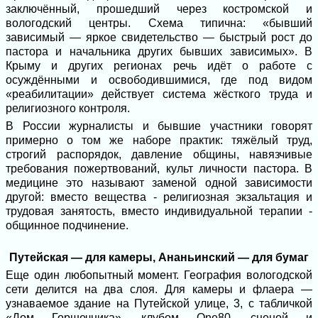
заключённый, прошедший через костромской и
вологодский центры. Схема типична: «бывший
зависимый — яркое свидетельство — быстрый рост до
пастора и начальника других бывших зависимых». В
Крыму и других регионах речь идёт о работе с
осуждёнными и освободившимися, где под видом
«реабилитации» действует система жёсткого труда и
религиозного контроля.
В России журналисты и бывшие участники говорят
примерно о том же наборе практик: тяжёлый труд,
строгий распорядок, давление общины, навязчивые
требования пожертвований, культ личности пастора. В
медицине это называют заменой одной зависимости
другой: вместо вещества - религиозная экзальтация и
трудовая занятость, вместо индивидуальной терапии -
общинное подчинение.
Путейская — для камеры, Ананьинский — для бумаг
Еще один любопытный момент. География вологодской
сети делится на два слоя. Для камеры и флаера —
узнаваемое здание на Путейской улице, 3, с табличкой
«Дом Горшечника», клубом One80, сценой и