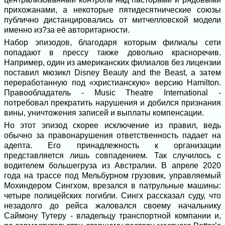
прихожанами, а некоторые пятидесятнические союзы
публично дистанцировались от митчелловской модели
именно из?за её авторитарности.
Набор эпизодов, благодаря которым филиалы сети
попадают в прессу также довольно красноречив.
Например, один из американских филиалов без лицензии
поставил мюзикл Disney Beauty and the Beast, а затем
переработанную под «христианскую» версию Hamilton.
Правообладатель - Music Theatre International -
потребовал прекратить нарушения и добился признания
вины, уничтожения записей и выплаты компенсации.
Но этот эпизод скорее исключение из правил, ведь
обычно за правонарушения ответственность падает на
адепта. Его принадлежность к организации
представляется лишь совпадением. Так случилось с
водителем большегруза из Австралии. В апреле 2020
года на трассе под Мельбурном грузовик, управляемый
Мохиндером Сингхом, врезался в патрульные машины:
четыре полицейских погибли. Сингх рассказал суду, что
незадолго до рейса жаловался своему начальнику
Саймону Тутеру - владельцу транспортной компании и,