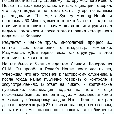
по совместительству, старшему пастору местного Potter’s
House - на крайнюю усталость и галлюцинации, говорил,
что видит ведьм и не готов ехать. Тутер, по данным
расследования The Age / Sydney Morning Herald и
программы 60 Minutes, вместо того чтобы снять водителя
с линии и отправить к врачам, «наложением рук изгнал
ведьм», помолился и после этого отправил истощенного
водителя за баранку.
Результат - четыре трупа, многолетний процесс и...
снятие всех обвинений с владельца компании.
Разумеется, «Дом горшечника» как структура в этой
истории остаётся в тени.
Не так было с бывшим адептом Стивом Шонером из
США. Он провёл в Potter’s House почти десять лет,
утверждал, что его готовили к пасторскому служению, а
после ухода начал публично говорить о контроле и
злоупотреблениях. В ответ на пикеты и критические
публикации, организация подала на него и ещё
нескольких бывших членов в суд за «преследование» и
«незаконную блокировку входа». Итог: Шонер проиграл
дело и получил штраф 27 тысяч долларов; по его словам,
он так и не смог полноценно изложить свои обвинения