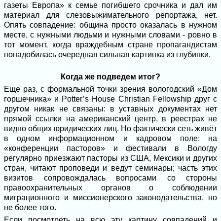
газеты Европа» к семье погибшего срочника и дал им
материал для слезовыжимательного репортажа, нет.
Опять совпадение: община просто оказалась в нужном
месте, с нужными людьми и нужными словами - ровно в
тот момент, когда враждебным стране пропагандистам
понадобилась очередная сильная картинка из глубинки.
Когда же подведем итог?
Еще раз, с формальной точки зрения вологодский «Дом
горшечника» и Potter’s House Christian Fellowship друг с
другом никак не связаны: в уставных документах нет
прямой ссылки на американский центр, в реестрах не
видно общих юридических лиц. Но фактически сеть живёт
в одном информационном и кадровом поле: на
«конференции пасторов» и фестивали в Вологду
регулярно приезжают пасторы из США, Мексики и других
стран, читают проповеди и ведут семинары; часть этих
визитов сопровождалась вопросами со стороны
правоохранительных органов о соблюдении
миграционного и миссионерского законодательства, но
не более того.
Если посмотреть на всю эту картину совпадений и