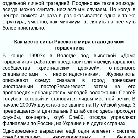
отдельной личной трагедией. Поодиночке такие эпизоды
всегда можно считать несчастным случаем. Но когда в
центре сюжета из раза в раз оказывается одна и та же
структура, уместно, как минимум, взглянуть на нее чуть
более пристально.
Как место силы Русского мира стало домом
горшечника
В конце 1990?х в Вологде под вывеской «Дома
горшечника» работали представители «международного
сообщества христианских церквей», относимого
специалистами к неопятидесятникам. Журналисты
описывают схему: сначала в город приезжает
иностранный пастор?евангелист, затем на его
проповедях «обращается» молодой вологжанин Сергей
Голубев, который и становится лицом местной ветки. В
начале 2000?х двухэтажное здание на Путейской улице 3
превращается в центральный штаб сети: здесь проходят
службы, концерты, клуб One80, отсюда управляют
филиалами по России, на Украине и в других странах.
Одновременно вырастает ещё один элемент - система
«реабилитации» наркозависимых и бывших