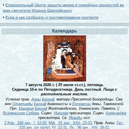
•
Епархиальный Центр защиты жизни и семейных ценностей во
имя святителя Иоанна Шанхайского
•
Куда и как сообщать о противоправном контенте
Календарь
7 августа 2026 г. ( 25 июля ст.ст.), пятница.
Седмица 10-я по Пятидесятнице. День постный.
Пища с
растительным маслом.
Успение прав.
Анны
(
икона
), матери Пресвятой Богородицы. Свв.
жен
Олимпиады
(
икона
) диакониссы и
Евпраксии
девы, Тавеннской.
Прп.
Макария
(
икона
) Желтоводского, Унженского. Память
V
Вселенского Собора
. Сщмч.
Николая
пресвитера. Сщмч.
Александра
пресвитера. Св.
Ираиды
исп.
2 Кор., 169 зач., I, 12-20.
Мф., 91 зач., XXII, 23-33.
Прав. Анны:
Гал.,
210 зач. (от полу́), IV, 22-31.
Лк., 36 зач., VIII, 16-21.