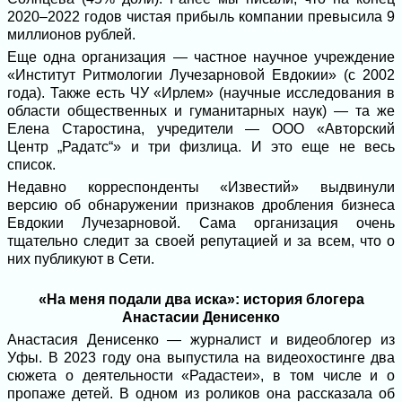
2020–2022 годов чистая прибыль компании превысила 9
миллионов рублей.
Еще одна организация — частное научное учреждение
«Институт Ритмологии Лучезарновой Евдокии» (с 2002
года). Также есть ЧУ «Ирлем» (научные исследования в
области общественных и гуманитарных наук) — та же
Елена Старостина, учредители — ООО «Авторский
Центр „Радатс“» и три физлица. И это еще не весь
список.
Недавно корреспонденты «Известий» выдвинули
версию об обнаружении признаков дробления бизнеса
Евдокии Лучезарновой. Сама организация очень
тщательно следит за своей репутацией и за всем, что о
них публикуют в Сети.
«На меня подали два иска»: история блогера
Анастасии Денисенко
Анастасия Денисенко — журналист и видеоблогер из
Уфы. В 2023 году она выпустила на видеохостинге два
сюжета о деятельности «Радастеи», в том числе и о
пропаже детей. В одном из роликов она рассказала об