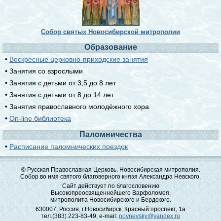
Собор святых Новосибирской митрополии
Образование
•
Воскресные церковно-приходские занятия
• Занятия со взрослыми
• Занятия с детьми от 3,5 до 8 лет
• Занятия с детьми от 8 до 14 лет
• Занятия православного молодёжного хора
•
On-line библиотека
Паломничества
•
Расписание паломнических поездок
© Русская Православная Церковь. Новосибирская митрополия.
Собор во имя святого благоверного князя Александра Невского.
Сайт действует по благословению
Высокопреосвященнейшего Варфоломея,
митрополита Новосибирского и Бердского.
630007, Россия, г.Новосибирск, Красный проспект, 1а
тел.(383) 223-83-49, e-mail:
novnevsky@yandex.ru