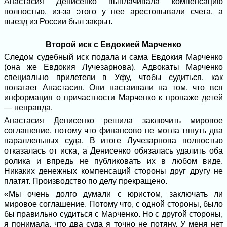
Анастасия Денисенко выплачивала компенсацию
полностью, из-за этого у нее арестовывали счета, а
выезд из России был закрыт.
Второй иск с Евдокией Марченко
Следом судебный иск подала и сама Евдокия Марченко
(она же Евдокия Лучезарнова). Адвокаты Марченко
специально прилетели в Уфу, чтобы судиться, как
полагает Анастасия. Они настаивали на том, что вся
информация о причастности Марченко к пропаже детей
— неправда.
Анастасия Денисенко решила заключить мировое
соглашение, потому что финансово не могла тянуть два
параллельных суда. В итоге Лучезарнова полностью
отказалась от иска, а Денисенко обязалась удалить оба
ролика и впредь не публиковать их в любом виде.
Никаких денежных компенсаций стороны друг другу не
платят. Производство по делу прекращено.
«Мы очень долго думали с юристом, заключать ли
мировое соглашение. Потому что, с одной стороны, было
бы правильно судиться с Марченко. Но с другой стороны,
я понимала, что два суда я точно не потяну. У меня нет