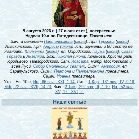
9 августа 2026 г. ( 27 июля ст.ст.), воскресенье.
Неделя 10-я по Пятидесятнице.
Поста нет.
Вмч. и целителя
Пантелеимона
(
икона
). Прп.
Германа
(
икона
)
Аляскинского. Прп.
Анфисы
(
икона
) исп., игумении и 90 сестер ее.
Равноапп.
Климента
(
икона
), еп. Охридского,
Наума
(
икона
),
Саввы
,
Горазда
и
Ангеляра
. Блж.
Николая
(
икона
) Кочанова, Христа ради
юродивого, Новгородского. Свт.
Иоасафа
, митр. Московского и
всея Руси.
Собор Смоленских святых
. Сщмч.
Амвросия
, еп.
Сарапульского. Сщмч.
Платона
и
Пантелеимона
пресвитера.
Сщмч.
Иоанна
пресвитера.
Утр. - Ев. 10-е,
Ин., 66 зач., XXI, 1-14.
Лит. -
1 Кор., 131 зач., IV, 9-16.
Мф., 72 зач., XVII, 14-23.
Вмч.:
2 Тим., 292 зач., II, 1-10.
Ин., 52 зач.,
XV, 17 - XVI, 2.
Наши святые