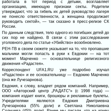
работала в тот период с детьми, возглавляет
организацию, имеющую признаки секты. Родители
утверждают, что за гибель их детей руководство лагеря
не понесло ответственности, а женщина продолжает
руководить сектой», — так сказано в пресс-релизе СК
России.
По данным следствия, тело одного из погибших детей до
сих пор не найдено. В связи с этим расследование
уголовного дела по статье «Убийство» возобновлено.
РЕН-ТВ в своем сюжете указывает на то, что пропавшие
мальчики могли попасть в руки к Евдокии — на тот
момент Марченко — основательнице религиозного
движения «Радастея».
Корреспондент UFA1.RU уже подробно изучал
«Радастею» и ее основательницу — Евдокию Марченко
(она же Лучезарнова).
Евдокия, к слову, владеет рядом компаний. Например,
ООО «Авторский центр „РАДАТС“» (с 1998 года) —
компания издает книги, брошюры и рекламные буклеты.
Учредителями являются Евдокия Дмитриевна
Лучезарнова (55% доли) и Светлана Николаевна
Солнцева (45% доли). Ранее мы писали, что на конец