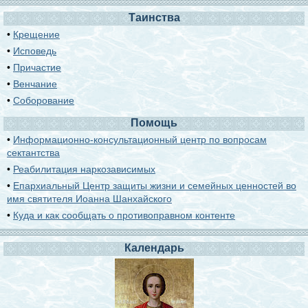
Таинства
•
Крещение
•
Исповедь
•
Причастие
•
Венчание
•
Соборование
Помощь
•
Информационно-консультационный центр по вопросам
сектантства
•
Реабилитация наркозависимых
•
Епархиальный Центр защиты жизни и семейных ценностей во
имя святителя Иоанна Шанхайского
•
Куда и как сообщать о противоправном контенте
Календарь