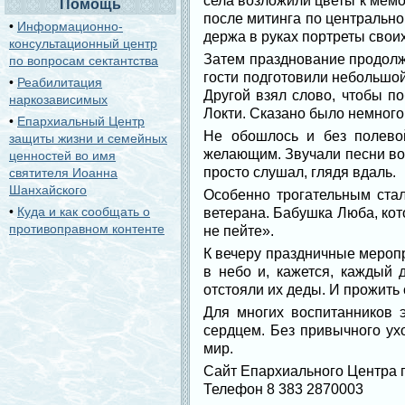
села возложили цветы к мемо
Помощь
после митинга по центральн
•
Информационно-
держа в руках портреты свои
консультационный центр
Затем празднование продолж
по вопросам сектантства
гости подготовили небольшой
•
Реабилитация
Другой взял слово, чтобы по
наркозависимых
Локти. Сказано было немного,
•
Епархиальный Центр
Не обошлось и без полевой
защиты жизни и семейных
желающим. Звучали песни во
ценностей во имя
просто слушал, глядя вдаль.
святителя Иоанна
Шанхайского
Особенно трогательным стал
•
Куда и как сообщать о
ветерана. Бабушка Люба, кот
противоправном контенте
не пейте».
К вечеру праздничные мероп
в небо и, кажется, каждый 
отстояли их деды. И прожить 
Для многих воспитанников 
сердцем. Без привычного ух
мир.
Сайт Епархиального Центра
Телефон 8 383 2870003