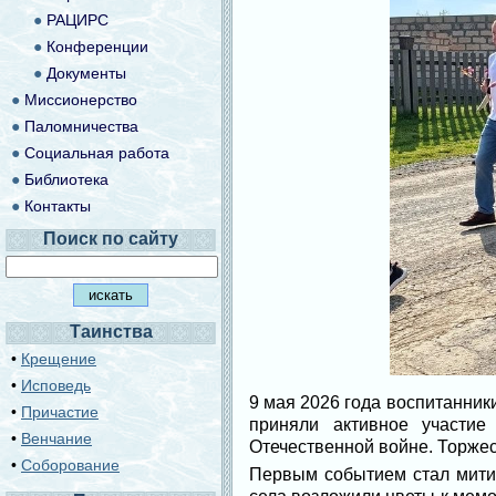
●
РАЦИРС
●
Конференции
●
Документы
●
Миссионерство
●
Паломничества
●
Социальная работа
●
Библиотека
●
Контакты
Поиск по сайту
Таинства
•
Крещение
•
Исповедь
9 мая 2026 года воспитанни
•
Причастие
приняли активное участи
•
Венчание
Отечественной войне. Торжест
•
Соборование
Первым событием стал митин