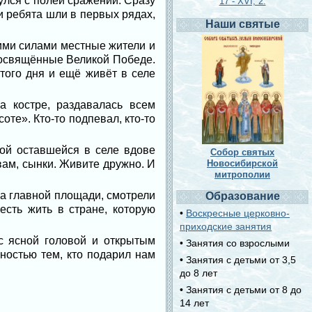
улся с полей сражений. Сразу
17 - XVI, 2.
 ребята шли в первых рядах,
Наши святые
ими силами местные жители и
 посвящённые Великой Победе.
этого дня и ещё живёт в селе
а костре, раздавалась всем
е». Кто-то подпевал, кто-то
ной оставшейся в селе вдове
Собор святых
вам, сынки. Живите дружно. И
Новосибирской
митрополии
а главной площади, смотрели
Образование
есть жить в стране, которую
•
Воскресные церковно-
приходские занятия
с ясной головой и открытым
• Занятия со взрослыми
ностью тем, кто подарил нам
• Занятия с детьми от 3,5
до 8 лет
• Занятия с детьми от 8 до
14 лет