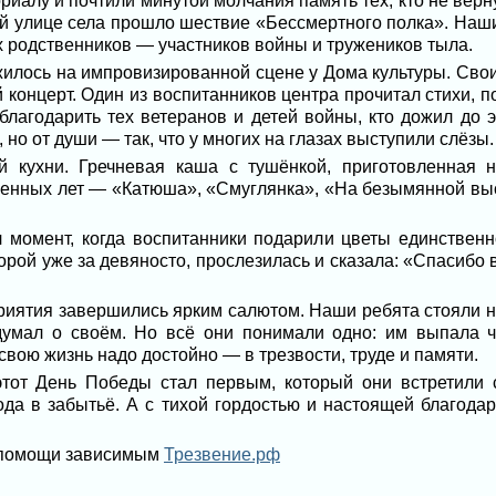
риалу и почтили минутой молчания память тех, кто не верн
ой улице села прошло шествие «Бессмертного полка». Наши
х родственников — участников войны и тружеников тыла.
илось на импровизированной сцене у Дома культуры. Сво
 концерт. Один из воспитанников центра прочитал стихи,
благодарить тех ветеранов и детей войны, кто дожил до 
 но от души — так, что у многих на глазах выступили слёзы.
 кухни. Гречневая каша с тушёнкой, приготовленная н
енных лет — «Катюша», «Смуглянка», «На безымянной высот
 момент, когда воспитанники подарили цветы единствен
орой уже за девяносто, прослезилась и сказала: «Спасибо 
риятия завершились ярким салютом. Наши ребята стояли н
думал о своём. Но всё они понимали одно: им выпала ч
свою жизнь надо достойно — в трезвости, труде и памяти.
этот День Победы стал первым, который они встретили 
ода в забытьё. А с тихой гордостью и настоящей благодар
 помощи зависимым
Трезвение.рф