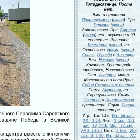
Пятидесятнице.
Поста
нет.
Вмч. и целителя
Пантелеимона
(
икона
). Прп.
Германа
(
икона
)
Аляскинского. Прп.
Анфисы
(
икона
) исп., игумении и 90
сестер ее. Равноапп.
Климента
(
икона
), еп.
Охридского,
Наума
(
икона
),
Саввы
,
Горазда
и
Ангеляра
.
Блж.
Николая
(
икона
)
Кочанова, Христа ради
юродивого, Новгородского.
Свт.
Иоасафа
, митр.
Московского и всея Руси.
Собор Смоленских святых
.
Сщмч.
Амвросия
, еп.
Сарапульского. Сщмч.
Платона
и
Пантелеимона
пресвитера. Сщмч.
Иоанна
пресвитера.
добного Серафима Саровского
Утр. - Ев. 10-е,
Ин., 66 зач.,
довщине Победы в Великой
XXI, 1-14.
Лит. -
1 Кор., 131
зач., IV, 9-16.
Мф., 72 зач.,
XVII, 14-23.
Вмч.:
2 Тим., 292
ки центра вместе с жителями
зач., II, 1-10.
Ин., 52 зач., XV,