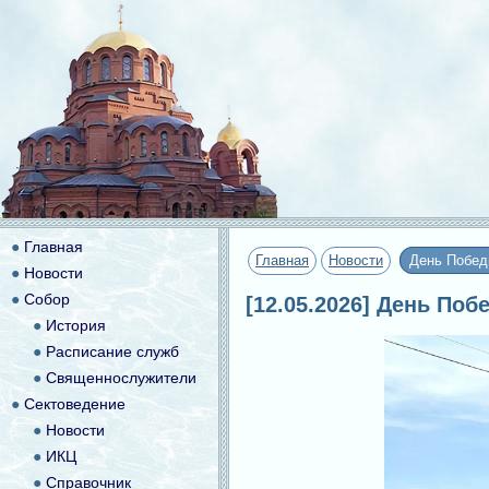
●
Главная
Главная
Новости
День Побед
●
Новости
●
Собор
[12.05.2026] День По
●
История
●
Расписание служб
●
Священнослужители
●
Сектоведение
●
Новости
●
ИКЦ
●
Справочник