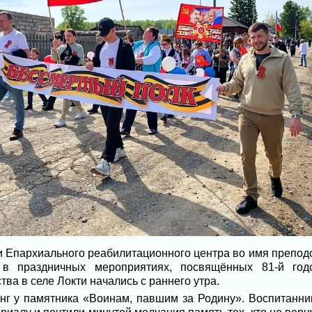
ки Епархиального реабилитационного центра во имя препо
е в праздничных мероприятиях, посвящённых 81-й го
ва в селе Локти начались с раннего утра.
г у памятника «Воинам, павшим за Родину». Воспитанни