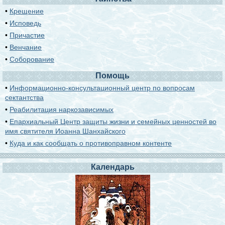
•
Крещение
•
Исповедь
•
Причастие
•
Венчание
•
Соборование
Помощь
•
Информационно-консультационный центр по вопросам
сектантства
•
Реабилитация наркозависимых
•
Епархиальный Центр защиты жизни и семейных ценностей во
имя святителя Иоанна Шанхайского
•
Куда и как сообщать о противоправном контенте
Календарь