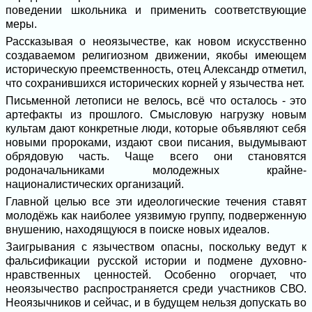
поведении школьника и применить соответствующие
меры.
Рассказывая о неоязычестве, как новом искусственно
создаваемом религиозном движении, якобы имеющем
историческую преемственность, отец Александр отметил,
что сохранившихся исторических корней у язычества нет.
Письменной летописи не велось, всё что осталось - это
артефакты из прошлого. Смысловую нагрузку новым
культам дают конкретные люди, которые объявляют себя
новыми пророками, издают свои писания, выдумывают
обрядовую часть. Чаще всего они становятся
родоначальниками молодежных крайне-
националистических организаций.
Главной целью все эти идеологические течения ставят
молодёжь как наиболее уязвимую группу, подверженную
внушению, находящуюся в поиске новых идеалов.
Заигрывания с язычеством опасны, поскольку ведут к
фальсификации русской истории и подмене духовно-
нравственных ценностей. Особенно огорчает, что
неоязычество распространяется среди участников СВО.
Неоязычников и сейчас, и в будущем нельзя допускать во