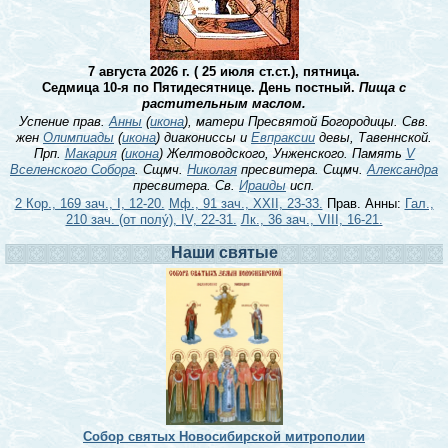
7 августа 2026 г. ( 25 июля ст.ст.), пятница.
Седмица 10-я по Пятидесятнице. День постный.
Пища с
растительным маслом.
Успение прав.
Анны
(
икона
), матери Пресвятой Богородицы. Свв.
жен
Олимпиады
(
икона
) диакониссы и
Евпраксии
девы, Тавеннской.
Прп.
Макария
(
икона
) Желтоводского, Унженского. Память
V
Вселенского Собора
. Сщмч.
Николая
пресвитера. Сщмч.
Александра
пресвитера. Св.
Ираиды
исп.
2 Кор., 169 зач., I, 12-20.
Мф., 91 зач., XXII, 23-33.
Прав. Анны:
Гал.,
210 зач. (от полу́), IV, 22-31.
Лк., 36 зач., VIII, 16-21.
Наши святые
Собор святых Новосибирской митрополии