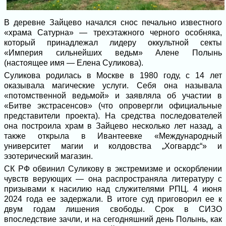
В деревне Зайцево начался снос печально известного
«храма Сатурна» — трехэтажного черного особняка,
который принадлежал лидеру оккультной секты
«Империя сильнейших ведьм» Алене Полынь
(настоящее имя — Елена Суликова).
Суликова родилась в Москве в 1980 году, с 14 лет
оказывала магические услуги. Себя она называла
«потомственной ведьмой» и заявляла об участии в
«Битве экстрасенсов» (что опровергли официальные
представители проекта). На средства последователей
она построила храм в Зайцево несколько лет назад, а
также открыла в Ивантеевке «Международный
университет магии и колдовства „Хогвардс“» и
эзотерический магазин.
СК РФ обвинил Суликову в экстремизме и оскорблении
чувств верующих — она распространяла литературу с
призывами к насилию над служителями РПЦ. 4 июня
2024 года ее задержали. В итоге суд приговорил ее к
двум годам лишения свободы. Срок в СИЗО
впоследствие зачли, и на сегодняшний день Полынь, как