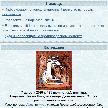
Помощь
•
Информационно-консультационный центр по вопросам
сектантства
•
Реабилитация наркозависимых
•
Епархиальный Центр защиты жизни и семейных ценностей во
имя святителя Иоанна Шанхайского
•
Куда и как сообщать о противоправном контенте
Календарь
7 августа 2026 г. ( 25 июля ст.ст.), пятница.
Седмица 10-я по Пятидесятнице. День постный.
Пища с
растительным маслом.
Успение прав.
Анны
(
икона
), матери Пресвятой Богородицы. Свв.