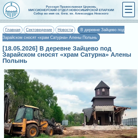
☰
Русская Православная Церковь
МИССИОНЕРСКИЙ ОТДЕЛ НОВОСИБИРСКОЙ ЕПАРХИИ
Собор во имя св. блгв. кн. Александра Невского
Главная
Сектоведение
Новости
В деревне Зайцево под
Зарайском сносят «храм Сатурна» Алены Полынь
[18.05.2026] В деревне Зайцево под
Зарайском сносят «храм Сатурна» Алены
Полынь