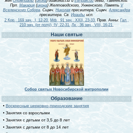
жен
Олимпиады
(
икона
) диакониссы и
Евпраксии
девы, Тавеннской.
Прп.
Макария
(
икона
) Желтоводского, Унженского. Память
V
Вселенского Собора
. Сщмч.
Николая
пресвитера. Сщмч.
Александра
пресвитера. Св.
Ираиды
исп.
2 Кор., 169 зач., I, 12-20.
Мф., 91 зач., XXII, 23-33.
Прав. Анны:
Гал.,
210 зач. (от полу́), IV, 22-31.
Лк., 36 зач., VIII, 16-21.
Наши святые
Собор святых Новосибирской митрополии
Образование
•
Воскресные церковно-приходские занятия
• Занятия со взрослыми
• Занятия с детьми от 3,5 до 8 лет
• Занятия с детьми от 8 до 14 лет