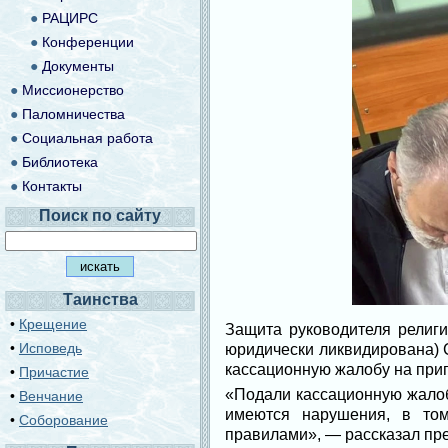
●
РАЦИРС
●
Конференции
●
Документы
●
Миссионерство
●
Паломничества
●
Социальная работа
●
Библиотека
●
Контакты
Поиск по сайту
Таинства
•
Крещение
Защита руководителя религ
•
Исповедь
юридически ликвидирована) 
кассационную жалобу на приг
•
Причастие
«Подали кассационную жалоб
•
Венчание
имеются нарушения, в том
•
Соборование
правилами», — рассказал пр