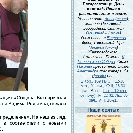
Пятидесятнице. День
постный.
Пища с
растительным маслом.
Успение прав.
Анны
(
икона
),
матери Пресвятой
Богородицы. Свв. жен
Олимпиады
(
икона
)
диакониссы и
Евпраксии
девы, Тавеннской. Прп.
Макария
(
икона
)
Желтоводского,
Унженского. Память
V
Вселенского Собора
. Сщмч.
Николая
пресвитера. Сщмч.
Александра
пресвитера. Св.
Ираиды
исп.
2 Кор., 169 зач., I, 12-20.
Мф., 91 зач., XXII, 23-33.
Прав. Анны:
Гал., 210 зач.
(от полу́), IV, 22-31.
Лк., 36
изация «Община Виссариона»
зач., VIII, 16-21.
а и Вадима Редькина, подала
Наши святые
пределением. На наш взгляд,
ы в соответствии с новыми
С.