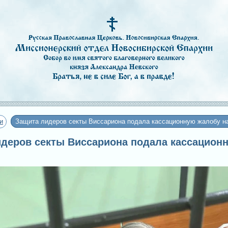
и
Защита лидеров секты Виссариона подала кассационную жалобу на
лидеров секты Виссариона подала кассацион