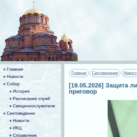
●
Главная
Главная
Сектоведение
Новост
●
Новости
●
Собор
[19.05.2026] Защита 
приговор
●
История
●
Расписание служб
●
Священнослужители
●
Сектоведение
●
Новости
●
ИКЦ
●
Справочник