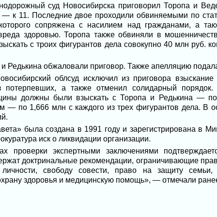
нодорожный суд Новосибирска приговорил Торопа и Веде
а — к 11. Последние двое проходили обвиняемыми по стат
 которого сопряжена с насилием над гражданами, а т
 вреда здоровью. Торопа также обвиняли в мошенничеств
взыскать с троих фигурантов дела совокупно 40 млн руб. 
 и Редькина обжаловали приговор. Также апелляцию подала
овосибирский облсуд исключил из приговора взыскание
з потерпевших, а также отменил солидарный порядок.
ины должны были взыскать с Торопа и Редькина — по 
 — по 1,666 млн с каждого из трех фигурантов дела. В о
й.
авета» была создана в 1991 году и зарегистрирована в М
рокуратура иск о ликвидации организации.
ах проверки экспертными заключениями подтверждает
ержат доктринальные рекомендации, ограничивающие право
 личности, свободу совести, право на защиту семьи,
охрану здоровья и медицинскую помощь», — отмечали ранее