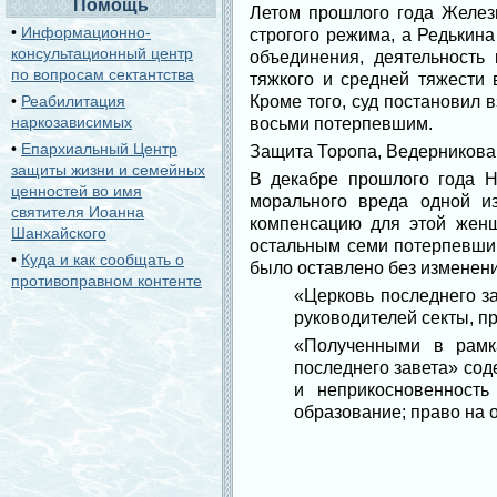
Помощь
Летом прошлого года Желез
•
Информационно-
строгого режима, а Редькин
консультационный центр
объединения, деятельность
по вопросам сектантства
тяжкого и средней тяжести
•
Реабилитация
Кроме того, суд постановил 
наркозависимых
восьми потерпевшим.
•
Епархиальный Центр
Защита Торопа, Ведерникова
защиты жизни и семейных
В декабре прошлого года Н
ценностей во имя
морального вреда одной и
святителя Иоанна
компенсацию для этой женщ
Шанхайского
остальным семи потерпевшим
•
Куда и как сообщать о
было оставлено без изменени
противоправном контенте
«Церковь последнего з
руководителей секты, п
«Полученными в рамк
последнего завета» сод
и неприкосновенность
образование; право на 