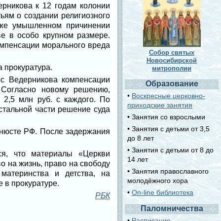
рникова к 12 годам колонии
ьям о создании религиозного
акже умышленном причинении
е в особо крупном размере.
компенсации морального вреда
Собор святых
Новосибирской
 прокуратура.
митрополии
 с Ведерникова компенсации
Образование
 Согласно новому решению,
•
Воскресные церковно-
2,5 млн руб. с каждого. По
приходские занятия
стальной части решение суда
• Занятия со взрослыми
• Занятия с детьми от 3,5
инюсте РФ. После задержания
до 8 лет
• Занятия с детьми от 8 до
ся, что материалы «Церкви
14 лет
 на жизнь, право на свободу
• Занятия православного
 материнства и детства, на
молодёжного хора
 в прокуратуре.
•
On-line библиотека
РБК
Паломничества
•
Расписание