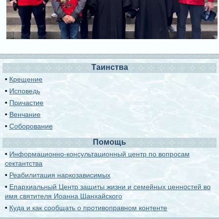
Таинства
•
Крещение
•
Исповедь
•
Причастие
•
Венчание
•
Соборование
Помощь
•
Информационно-консультационный центр по вопросам
сектантства
•
Реабилитация наркозависимых
•
Епархиальный Центр защиты жизни и семейных ценностей во
имя святителя Иоанна Шанхайского
•
Куда и как сообщать о противоправном контенте