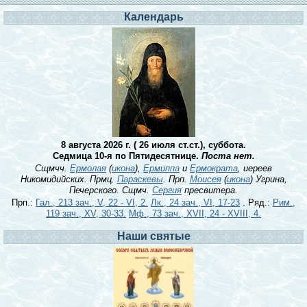
Календарь
8 августа 2026 г. ( 26 июля ст.ст.), суббота.
Седмица 10-я по Пятидесятнице.
Поста нет.
Сщмчч.
Ермолая
(
икона
),
Ермиппа
и
Ермократа
, иереев
Никомидийских. Прмц.
Параскевы
. Прп.
Моисея
(
икона
) Угрина,
Печерского. Сщмч.
Сергия
пресвитера.
Прп.:
Гал., 213 зач., V, 22 - VI, 2.
Лк., 24 зач., VI, 17-23
. Ряд.:
Рим.,
119 зач., XV, 30-33.
Мф., 73 зач., XVII, 24 - XVIII, 4.
Наши святые