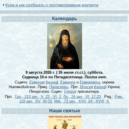
•
Куда и как сообщать о противоправном контенте
Календарь
8 августа 2026 г. ( 26 июля ст.ст.), суббота.
Седмица 10-я по Пятидесятнице.
Поста нет.
Сщмчч.
Ермолая
(
икона
),
Ермиппа
и
Ермократа
, иереев
Никомидийских. Прмц.
Параскевы
. Прп.
Моисея
(
икона
) Угрина,
Печерского. Сщмч.
Сергия
пресвитера.
Прп.:
Гал., 213 зач., V, 22 - VI, 2.
Лк., 24 зач., VI, 17-23
. Ряд.:
Рим.,
119 зач., XV, 30-33.
Мф., 73 зач., XVII, 24 - XVIII, 4.
Наши святые