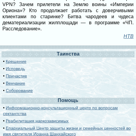
VPN? Зачем прилетели на Землю воины «Империи
Ориона»? Кто продолжает работать с доверчивыми
клиентами по старинке? Битва чародеев и чудеса
дематериализации жилплощади — в программе «ЧП.
Расследование».
НТВ
Таинства
•
Крещение
•
Исповедь
•
Причастие
•
Венчание
•
Соборование
Помощь
•
Информационно-консультационный центр по вопросам
сектантства
•
Реабилитация наркозависимых
•
Епархиальный Центр защиты жизни и семейных ценностей во
имя святителя Иоанна Шанхайского