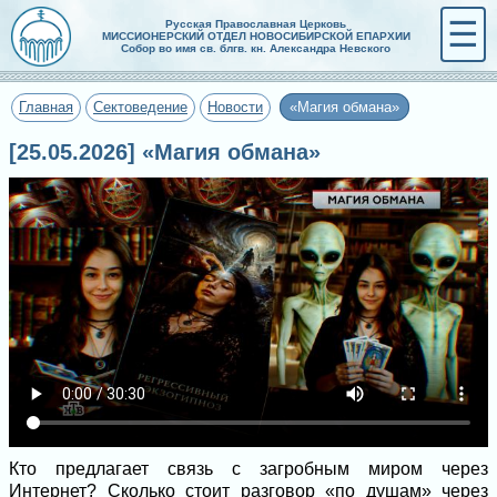
☰
Русская Православная Церковь
МИССИОНЕРСКИЙ ОТДЕЛ НОВОСИБИРСКОЙ ЕПАРХИИ
Собор во имя св. блгв. кн. Александра Невского
Главная
Сектоведение
Новости
«Магия обмана»
[25.05.2026] «Магия обмана»
Кто предлагает связь с загробным миром через
Интернет? Сколько стоит разговор «по душам» через