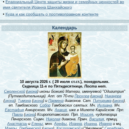
•
Епархиальный Центр защиты жизни и семейных ценностей во
имя святителя Иоанна Шанхайского
•
Куда и как сообщать о противоправном контенте
Календарь
10 августа 2026 г. ( 28 июля ст.ст.), понедельник.
Седмица 11-я по Пятидесятнице.
Поста нет.
Смоленской
(
икона
) иконы Божией Матери, именуемой "Одигитрия"
(Путеводительница). Апп. от 70-ти
Прохора
(
икона
),
Никанора
(
икона
),
Тимона
(
икона
) и
Пармена
диаконов. Свт.
Питирима
(
икона
),
еп. Тамбовского.
Собор
Тамбовских святых. Мч.
Иулиана
. Мч.
Евстафия
Анкирского. Мч.
Акакия
, иже в Милете Карийском. Прп.
Павла
(
икона
) Ксиропотамского. Прп.
Моисея
, чудотворца
Печерского. Сщмч.
Николая
диакона. Прмч.
Василия
, прмцц.
Анастасии
и
Елены
, мчч.
Арефы
,
Иоанна
,
Иоанна
,
Иоанна
и мц.
Мавры
.
Гребневской
(
икона
),
Костромской
и"Умиление"
Серафимо-