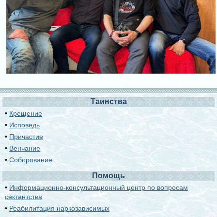
Таинства
•
Крещение
•
Исповедь
•
Причастие
•
Венчание
•
Соборование
Помощь
•
Информационно-консультационный центр по вопросам
сектантства
•
Реабилитация наркозависимых