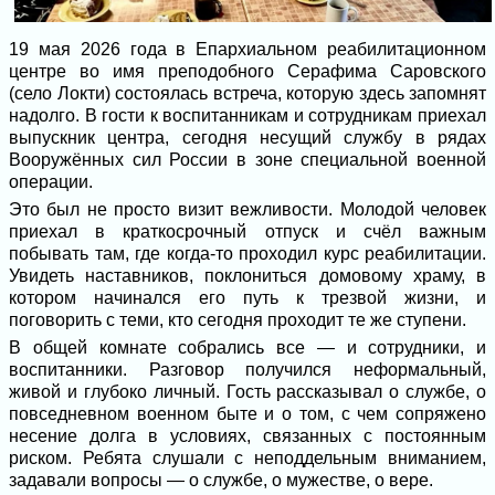
19 мая 2026 года в Епархиальном реабилитационном
центре во имя преподобного Серафима Саровского
(село Локти) состоялась встреча, которую здесь запомнят
надолго. В гости к воспитанникам и сотрудникам приехал
выпускник центра, сегодня несущий службу в рядах
Вооружённых сил России в зоне специальной военной
операции.
Это был не просто визит вежливости. Молодой человек
приехал в краткосрочный отпуск и счёл важным
побывать там, где когда-то проходил курс реабилитации.
Увидеть наставников, поклониться домовому храму, в
котором начинался его путь к трезвой жизни, и
поговорить с теми, кто сегодня проходит те же ступени.
В общей комнате собрались все — и сотрудники, и
воспитанники. Разговор получился неформальный,
живой и глубоко личный. Гость рассказывал о службе, о
повседневном военном быте и о том, с чем сопряжено
несение долга в условиях, связанных с постоянным
риском. Ребята слушали с неподдельным вниманием,
задавали вопросы — о службе, о мужестве, о вере.