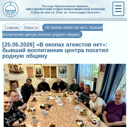
☰
Русская Православная Церковь
МИССИОНЕРСКИЙ ОТДЕЛ НОВОСИБИРСКОЙ ЕПАРХИИ
Собор во имя св. блгв. кн. Александра Невского
Главная
Новости
«В окопах атеистов нет»: бывший
воспитанник центра посетил родную общину
[25.05.2026] «В окопах атеистов нет»:
бывший воспитанник центра посетил
родную общину