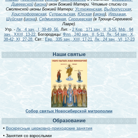
Дивеевской
(
икона
) икон Божией Матери. Чтимые списки со
Смоленской иконы Божией Матери:
Устюженская
,
Выдропусская
,
Христофоровская
,
Супрасльская
,
Югская
(
икона
),
Игрицкая
,
Шуйская
(
икона
),
Седмиезерная
,
Сергиевская
(в Троице-Сергиевой
Лавре).
Утр. -
Лк., 4 зач., I, 39-49, 56.
Лит. -
2 Кор., 171 зач., II, 3-15.
Мф., 94
зач., XXIII, 13-22.
Богородицы:
Флп., 240 зач., II, 5-11.
Лк., 54 зач., X,
38-42; XI, 27-28.
Свт.:
Евр., 335 зач., XIII, 17-21.
Лк., 24 зач., VI, 17-23
.
Наши святые
Собор святых Новосибирской митрополии
Образование
•
Воскресные церковно-приходские занятия
• Занятия со взрослыми