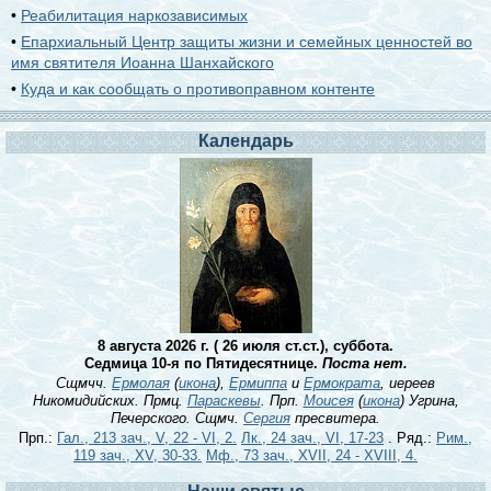
•
Реабилитация наркозависимых
•
Епархиальный Центр защиты жизни и семейных ценностей во
имя святителя Иоанна Шанхайского
•
Куда и как сообщать о противоправном контенте
Календарь
8 августа 2026 г. ( 26 июля ст.ст.), суббота.
Седмица 10-я по Пятидесятнице.
Поста нет.
Сщмчч.
Ермолая
(
икона
),
Ермиппа
и
Ермократа
, иереев
Никомидийских. Прмц.
Параскевы
. Прп.
Моисея
(
икона
) Угрина,
Печерского. Сщмч.
Сергия
пресвитера.
Прп.:
Гал., 213 зач., V, 22 - VI, 2.
Лк., 24 зач., VI, 17-23
. Ряд.:
Рим.,
119 зач., XV, 30-33.
Мф., 73 зач., XVII, 24 - XVIII, 4.