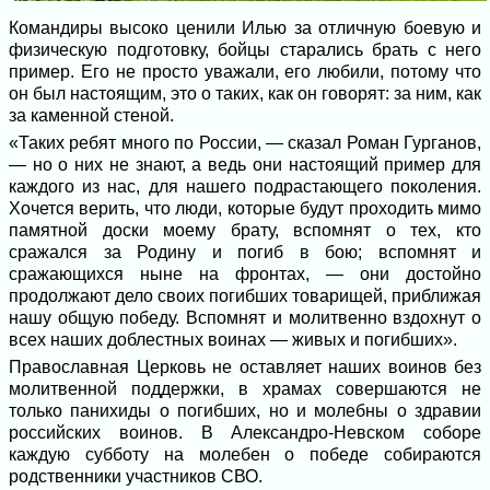
Командиры высоко ценили Илью за отличную боевую и
физическую подготовку, бойцы старались брать с него
пример. Его не просто уважали, его любили, потому что
он был настоящим, это о таких, как он говорят: за ним, как
за каменной стеной.
«Таких ребят много по России, — сказал Роман Гурганов,
— но о них не знают, а ведь они настоящий пример для
каждого из нас, для нашего подрастающего поколения.
Хочется верить, что люди, которые будут проходить мимо
памятной доски моему брату, вспомнят о тех, кто
сражался за Родину и погиб в бою; вспомнят и
сражающихся ныне на фронтах, — они достойно
продолжают дело своих погибших товарищей, приближая
нашу общую победу. Вспомнят и молитвенно вздохнут о
всех наших доблестных воинах — живых и погибших».
Православная Церковь не оставляет наших воинов без
молитвенной поддержки, в храмах совершаются не
только панихиды о погибших, но и молебны о здравии
российских воинов. В Александро-Невском соборе
каждую субботу на молебен о победе собираются
родственники участников СВО.