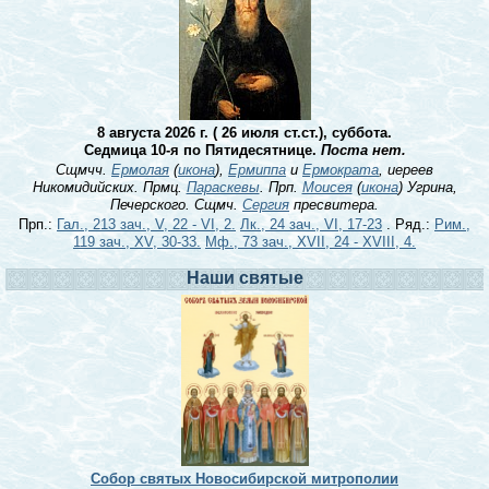
8 августа 2026 г. ( 26 июля ст.ст.), суббота.
Седмица 10-я по Пятидесятнице.
Поста нет.
Сщмчч.
Ермолая
(
икона
),
Ермиппа
и
Ермократа
, иереев
Никомидийских. Прмц.
Параскевы
. Прп.
Моисея
(
икона
) Угрина,
Печерского. Сщмч.
Сергия
пресвитера.
Прп.:
Гал., 213 зач., V, 22 - VI, 2.
Лк., 24 зач., VI, 17-23
. Ряд.:
Рим.,
119 зач., XV, 30-33.
Мф., 73 зач., XVII, 24 - XVIII, 4.
Наши святые
Собор святых Новосибирской митрополии