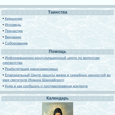
Таинства
•
Крещение
•
Исповедь
•
Причастие
•
Венчание
•
Соборование
Помощь
•
Информационно-консультационный центр по вопросам
сектантства
•
Реабилитация наркозависимых
•
Епархиальный Центр защиты жизни и семейных ценностей во
имя святителя Иоанна Шанхайского
•
Куда и как сообщать о противоправном контенте
Календарь